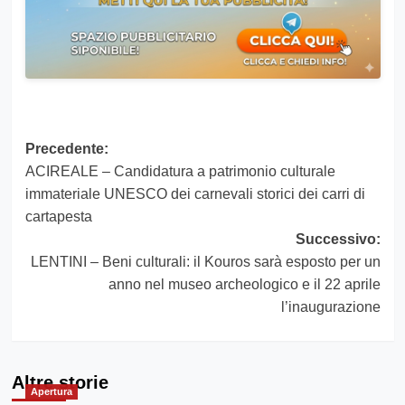
Navigazione
Precedente:
ACIREALE – Candidatura a patrimonio culturale
articolo
immateriale UNESCO dei carnevali storici dei carri di
cartapesta
Successivo:
LENTINI – Beni culturali: il Kouros sarà esposto per un
anno nel museo archeologico e il 22 aprile
l’inaugurazione
Altre storie
Apertura