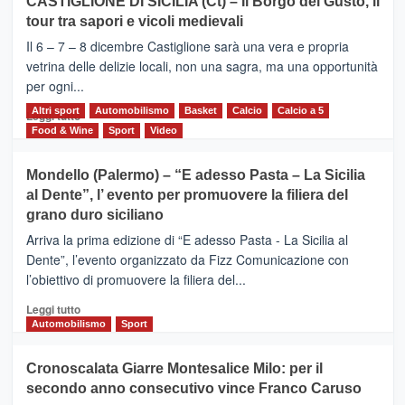
CASTIGLIONE DI SICILIA (Ct) – Il Borgo del Gusto, il
MOIO
tour tra sapori e vicoli medievali
ALCANTARA
–
Il 6 – 7 – 8 dicembre Castiglione sarà una vera e propria
Vivicittà,
vetrina delle delizie locali, non una sagra, ma una opportunità
alla
per ogni...
scoperta
del
Altri sport
Leggi
Automobilismo
Basket
Calcio
Calcio a 5
Leggi tutto
territorio,
di
Food & Wine
Sport
Video
tra
più
sport
su
Mondello (Palermo) – “E adesso Pasta – La Sicilia
e
CASTIGLIONE
al Dente”, l’ evento per promuovere la filiera del
messaggi
DI
di
grano duro siciliano
SICILIA
pace
(Ct)
Arriva la prima edizione di “E adesso Pasta - La Sicilia al
–
Dente”, l’evento organizzato da Fizz Comunicazione con
Il
l’obiettivo di promuovere la filiera del...
Borgo
del
Leggi
Leggi tutto
Gusto,
di
Automobilismo
Sport
il
più
tour
su
Cronoscalata Giarre Montesalice Milo: per il
tra
Mondello
sapori
secondo anno consecutivo vince Franco Caruso
(Palermo)
e