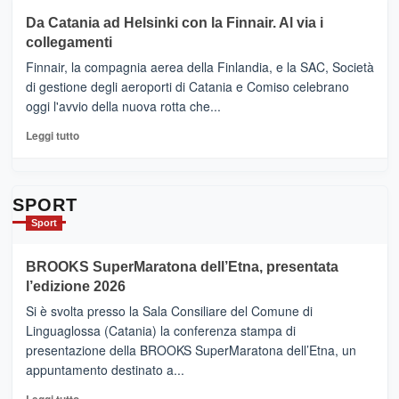
Le
su
Da Catania ad Helsinki con la Finnair. Al via i
tappe
RANDAZZO
collegamenti
dell’enoturismo
–
sull’Etna
Ci
Finnair, la compagnia aerea della Finlandia, e la SAC, Società
siamo
di gestione degli aeroporti di Catania e Comiso celebrano
quasi….
oggi l'avvio della nuova rotta che...
pronti
per
Leggi
Leggi tutto
Contrade
di
dell’Etna
più
su
Da
SPORT
Catania
Sport
ad
Helsinki
BROOKS SuperMaratona dell’Etna, presentata
con
la
l’edizione 2026
Finnair.
Si è svolta presso la Sala Consiliare del Comune di
Al
Linguaglossa (Catania) la conferenza stampa di
via
presentazione della BROOKS SuperMaratona dell’Etna, un
i
appuntamento destinato a...
collegamenti
Leggi