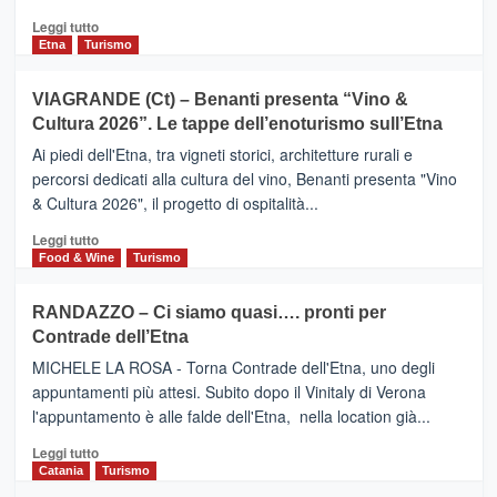
i
Leggi
Leggi tutto
dati
di
Etna
Turismo
di
più
Airbnb.
su
VIAGRANDE (Ct) – Benanti presenta “Vino &
Anche
IL
la
Cultura 2026”. Le tappe dell’enoturismo sull’Etna
SAN
Valle
DOMENICO
Ai piedi dell'Etna, tra vigneti storici, architetture rurali e
Alcantara
PALACE
percorsi dedicati alla cultura del vino, Benanti presenta "Vino
nei
TAORMINA,
& Cultura 2026", il progetto di ospitalità...
primi
UN
posti
HOTEL
Leggi
Leggi tutto
nella
FOUR
di
Food & Wine
Turismo
classifica
SEASONS
più
siciliana
PRESENTA
su
RANDAZZO – Ci siamo quasi…. pronti per
IL
VIAGRANDE
Contrade dell’Etna
NUOVO
(Ct)
SUMMER
–
MICHELE LA ROSA - Torna Contrade dell'Etna, uno degli
BOOK
Benanti
appuntamenti più attesi. Subito dopo il Vinitaly di Verona
CLUB
presenta
l'appuntamento è alle falde dell'Etna, nella location già...
“Vino
&
Leggi
Leggi tutto
Cultura
di
Catania
Turismo
2026”.
più