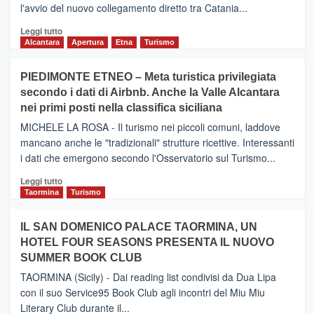
l'avvio del nuovo collegamento diretto tra Catania...
Leggi
Leggi tutto
di
Alcantara
Apertura
Etna
Turismo
più
su
PIEDIMONTE ETNEO – Meta turistica privilegiata
CATANIA
secondo i dati di Airbnb. Anche la Valle Alcantara
–
nei primi posti nella classifica siciliana
Inaugurato
il
MICHELE LA ROSA - Il turismo nei piccoli comuni, laddove
nuovo
mancano anche le "tradizionali" strutture ricettive. Interessanti
collegamento
i dati che emergono secondo l'Osservatorio sul Turismo...
tra
Catania
Leggi
Leggi tutto
e
di
Taormina
Turismo
Zanzibar
più
operato
su
IL SAN DOMENICO PALACE TAORMINA, UN
da
PIEDIMONTE
Neos
HOTEL FOUR SEASONS PRESENTA IL NUOVO
ETNEO
SUMMER BOOK CLUB
–
Meta
TAORMINA (Sicily) - Dai reading list condivisi da Dua Lipa
turistica
con il suo Service95 Book Club agli incontri del Miu Miu
privilegiata
Literary Club durante il...
secondo