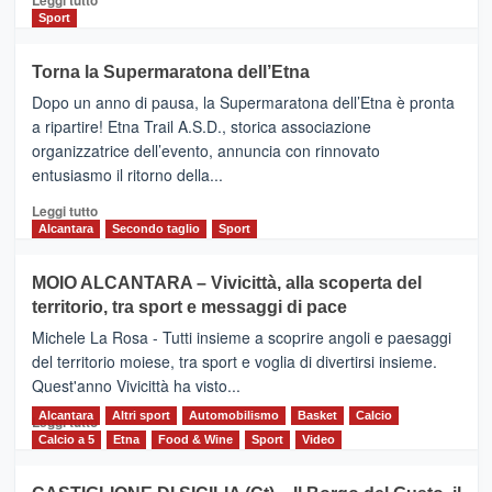
Leggi tutto
di
Sport
più
su
Torna la Supermaratona dell’Etna
BROOKS
Dopo un anno di pausa, la Supermaratona dell’Etna è pronta
SuperMaratona
dell’Etna,
a ripartire! Etna Trail A.S.D., storica associazione
presentata
organizzatrice dell’evento, annuncia con rinnovato
l’edizione
entusiasmo il ritorno della...
2026
Leggi
Leggi tutto
di
Alcantara
Secondo taglio
Sport
più
su
MOIO ALCANTARA – Vivicittà, alla scoperta del
Torna
territorio, tra sport e messaggi di pace
la
Supermaratona
Michele La Rosa - Tutti insieme a scoprire angoli e paesaggi
dell’Etna
del territorio moiese, tra sport e voglia di divertirsi insieme.
Quest'anno Vivicittà ha visto...
Alcantara
Leggi
Altri sport
Automobilismo
Basket
Calcio
Leggi tutto
di
Calcio a 5
Etna
Food & Wine
Sport
Video
più
su