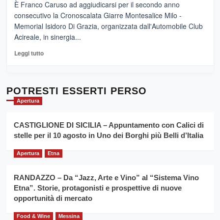
–
È Franco Caruso ad aggiudicarsi per il secondo anno
vicoli
“E
consecutivo la Cronoscalata Giarre Montesalice Milo -
medievali
adesso
Memorial Isidoro Di Grazia, organizzata dall'Automobile Club
Pasta
Acireale, in sinergia...
–
La
Leggi
Leggi tutto
Sicilia
di
al
più
Dente”,
su
l’
Cronoscalata
POTRESTI ESSERTI PERSO
evento
Giarre
Apertura
per
Montesalice
promuovere
Milo:
la
CASTIGLIONE DI SICILIA – Appuntamento con Calici di
per
filiera
stelle per il 10 agosto in Uno dei Borghi più Belli d’Italia
il
del
secondo
grano
anno
Apertura
Etna
duro
consecutivo
siciliano
vince
RANDAZZO – Da “Jazz, Arte e Vino” al “Sistema Vino
Franco
Etna”. Storie, protagonisti e prospettive di nuove
Caruso
opportunità di mercato
Food & Wine
Messina