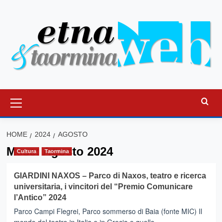
Vai
al
contenuto
Menu
principale
HOME
2024
AGOSTO
Mese:
Agosto 2024
Cultura
Taormina
GIARDINI NAXOS – Parco di Naxos, teatro e ricerca
universitaria, i vincitori del “Premio Comunicare
l’Antico” 2024
Parco Campi Flegrei, Parco sommerso di Baia (fonte MIC) Il