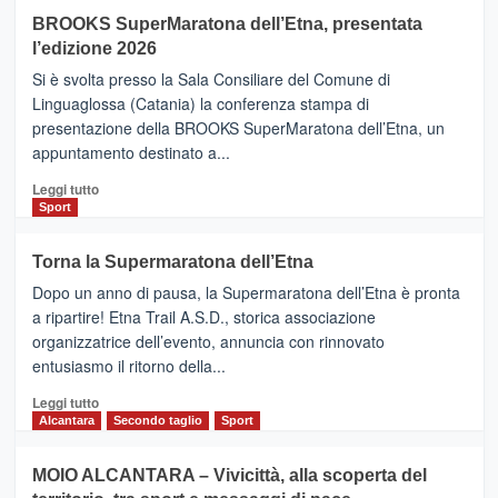
Helsinki
BROOKS SuperMaratona dell’Etna, presentata
con
la
l’edizione 2026
Finnair.
Si è svolta presso la Sala Consiliare del Comune di
Al
Linguaglossa (Catania) la conferenza stampa di
via
presentazione della BROOKS SuperMaratona dell’Etna, un
i
appuntamento destinato a...
collegamenti
Leggi
Leggi tutto
di
Sport
più
su
Torna la Supermaratona dell’Etna
BROOKS
Dopo un anno di pausa, la Supermaratona dell’Etna è pronta
SuperMaratona
dell’Etna,
a ripartire! Etna Trail A.S.D., storica associazione
presentata
organizzatrice dell’evento, annuncia con rinnovato
l’edizione
entusiasmo il ritorno della...
2026
Leggi
Leggi tutto
di
Alcantara
Secondo taglio
Sport
più
su
MOIO ALCANTARA – Vivicittà, alla scoperta del
Torna