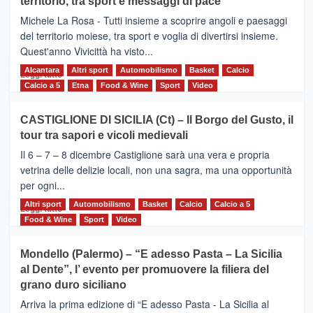
territorio, tra sport e messaggi di pace
la
Supermaratona
Michele La Rosa - Tutti insieme a scoprire angoli e paesaggi
dell’Etna
del territorio moiese, tra sport e voglia di divertirsi insieme.
Quest'anno Vivicittà ha visto...
Alcantara
Leggi
Altri sport
Automobilismo
Basket
Calcio
Leggi tutto
di
Calcio a 5
Etna
Food & Wine
Sport
Video
più
su
CASTIGLIONE DI SICILIA (Ct) – Il Borgo del Gusto, il
MOIO
tour tra sapori e vicoli medievali
ALCANTARA
–
Il 6 – 7 – 8 dicembre Castiglione sarà una vera e propria
Vivicittà,
vetrina delle delizie locali, non una sagra, ma una opportunità
alla
per ogni...
scoperta
del
Altri sport
Leggi
Automobilismo
Basket
Calcio
Calcio a 5
Leggi tutto
territorio,
di
Food & Wine
Sport
Video
tra
più
sport
su
Mondello (Palermo) – “E adesso Pasta – La Sicilia
e
CASTIGLIONE
al Dente”, l’ evento per promuovere la filiera del
messaggi
DI
di
grano duro siciliano
SICILIA
pace
(Ct)
Arriva la prima edizione di “E adesso Pasta - La Sicilia al
–