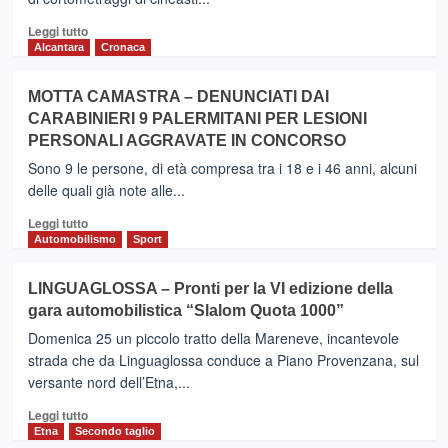
La
Leggi
Regione
Leggi tutto
di
chiede
Alcantara
Cronaca
più
chiarimenti
su
alle
MOTTA CAMASTRA – DENUNCIATI DAI
BELPASSO
ASP
CARABINIERI 9 PALERMITANI PER LESIONI
–
PERSONALI AGGRAVATE IN CONCORSO
Pronti
per
Sono 9 le persone, di età compresa tra i 18 e i 46 anni, alcuni
il
delle quali già note alle...
Film
Festival
Leggi
Leggi tutto
di
Automobilismo
Sport
più
su
LINGUAGLOSSA – Pronti per la VI edizione della
MOTTA
gara automobilistica “Slalom Quota 1000”
CAMASTRA
–
Domenica 25 un piccolo tratto della Mareneve, incantevole
DENUNCIATI
strada che da Linguaglossa conduce a Piano Provenzana, sul
DAI
versante nord dell’Etna,...
CARABINIERI
9
Leggi
Leggi tutto
PALERMITANI
di
Etna
Secondo taglio
PER