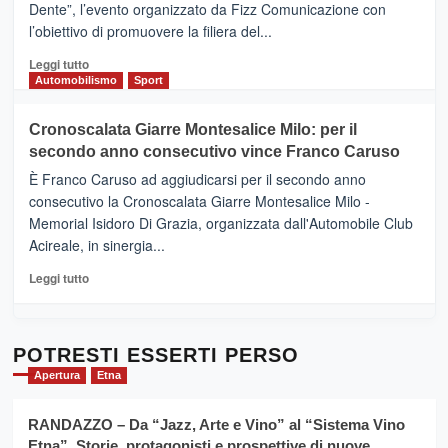
Dente”, l’evento organizzato da Fizz Comunicazione con
Il
l’obiettivo di promuovere la filiera del...
Borgo
del
Leggi
Leggi tutto
Gusto,
di
Automobilismo
Sport
il
più
tour
su
Cronoscalata Giarre Montesalice Milo: per il
tra
Mondello
sapori
secondo anno consecutivo vince Franco Caruso
(Palermo)
e
–
È Franco Caruso ad aggiudicarsi per il secondo anno
vicoli
“E
consecutivo la Cronoscalata Giarre Montesalice Milo -
medievali
adesso
Memorial Isidoro Di Grazia, organizzata dall'Automobile Club
Pasta
Acireale, in sinergia...
–
La
Leggi
Leggi tutto
Sicilia
di
al
più
Dente”,
su
l’
Cronoscalata
POTRESTI ESSERTI PERSO
evento
Giarre
Apertura
Etna
per
Montesalice
promuovere
Milo:
la
RANDAZZO – Da “Jazz, Arte e Vino” al “Sistema Vino
per
filiera
Etna”. Storie, protagonisti e prospettive di nuove
il