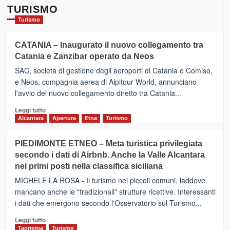
TURISMO
Turismo
CATANIA – Inaugurato il nuovo collegamento tra
Catania e Zanzibar operato da Neos
SAC, società di gestione degli aeroporti di Catania e Comiso,
e Neos, compagnia aerea di Alpitour World, annunciano
l'avvio del nuovo collegamento diretto tra Catania...
Leggi
Leggi tutto
di
Alcantara
Apertura
Etna
Turismo
più
su
PIEDIMONTE ETNEO – Meta turistica privilegiata
CATANIA
secondo i dati di Airbnb. Anche la Valle Alcantara
–
nei primi posti nella classifica siciliana
Inaugurato
il
MICHELE LA ROSA - Il turismo nei piccoli comuni, laddove
nuovo
mancano anche le "tradizionali" strutture ricettive. Interessanti
collegamento
i dati che emergono secondo l'Osservatorio sul Turismo...
tra
Catania
Leggi
Leggi tutto
e
di
Taormina
Turismo