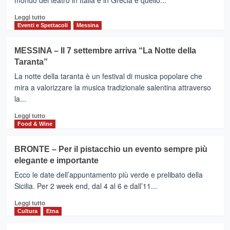
mondo del teatro in Italia e in Grecia e quello...
Leggi
Leggi tutto
di
Eventi e Spettacoli
Messina
più
su
MESSINA – Il 7 settembre arriva “La Notte della
GIARDINI
Taranta”
NAXOS
–
La notte della taranta è un festival di musica popolare che
Parco
mira a valorizzare la musica tradizionale salentina attraverso
di
la...
Naxos,
teatro
Leggi
Leggi tutto
e
di
Food & Wine
ricerca
più
universitaria,
su
BRONTE – Per il pistacchio un evento sempre più
i
MESSINA
elegante e importante
vincitori
–
del
Il
Ecco le date dell’appuntamento più verde e prelibato della
“Premio
7
Sicilia. Per 2 week end, dal 4 al 6 e dall’11...
Comunicare
settembre
l’Antico”
Leggi
arriva
Leggi tutto
2024
di
“La
Cultura
Etna
più
Notte