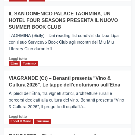
Zanzibar
più
operato
su
IL SAN DOMENICO PALACE TAORMINA, UN
da
PIEDIMONTE
Neos
HOTEL FOUR SEASONS PRESENTA IL NUOVO
ETNEO
SUMMER BOOK CLUB
–
Meta
TAORMINA (Sicily) - Dai reading list condivisi da Dua Lipa
turistica
con il suo Service95 Book Club agli incontri del Miu Miu
privilegiata
Literary Club durante il...
secondo
i
Leggi
Leggi tutto
dati
di
Etna
Turismo
di
più
Airbnb.
su
VIAGRANDE (Ct) – Benanti presenta “Vino &
Anche
IL
la
Cultura 2026”. Le tappe dell’enoturismo sull’Etna
SAN
Valle
DOMENICO
Ai piedi dell'Etna, tra vigneti storici, architetture rurali e
Alcantara
PALACE
percorsi dedicati alla cultura del vino, Benanti presenta "Vino
nei
TAORMINA,
& Cultura 2026", il progetto di ospitalità...
primi
UN
posti
HOTEL
Leggi
Leggi tutto
nella
FOUR
di
Food & Wine
Turismo
classifica
SEASONS
più
siciliana
PRESENTA
su