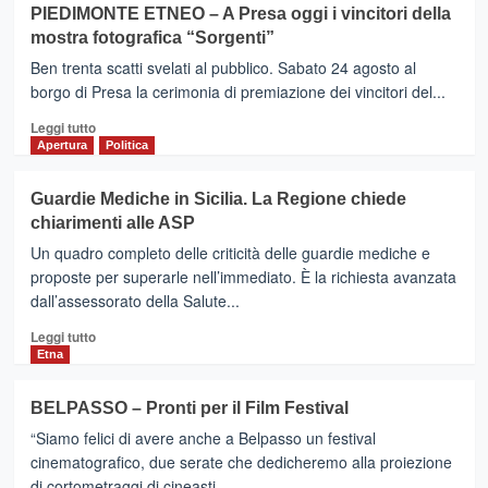
su
della
PIEDIMONTE ETNEO – A Presa oggi i vincitori della
BRONTE
Taranta”
mostra fotografica “Sorgenti”
–
Per
Ben trenta scatti svelati al pubblico. Sabato 24 agosto al
il
borgo di Presa la cerimonia di premiazione dei vincitori del...
pistacchio
Leggi
un
Leggi tutto
di
evento
Apertura
Politica
più
sempre
su
più
Guardie Mediche in Sicilia. La Regione chiede
PIEDIMONTE
elegante
chiarimenti alle ASP
ETNEO
e
–
importante
Un quadro completo delle criticità delle guardie mediche e
A
proposte per superarle nell’immediato. È la richiesta avanzata
Presa
dall’assessorato della Salute...
oggi
i
Leggi
Leggi tutto
vincitori
di
Etna
della
più
mostra
su
BELPASSO – Pronti per il Film Festival
fotografica
Guardie
“Sorgenti”
“Siamo felici di avere anche a Belpasso un festival
Mediche
in
cinematografico, due serate che dedicheremo alla proiezione
Sicilia.
di cortometraggi di cineasti...