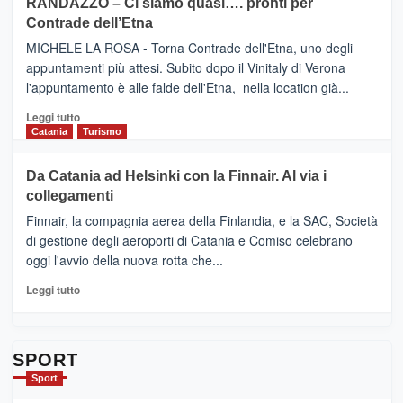
RANDAZZO – Ci siamo quasi…. pronti per
IL
VIAGRANDE
Contrade dell’Etna
NUOVO
(Ct)
SUMMER
–
MICHELE LA ROSA - Torna Contrade dell'Etna, uno degli
BOOK
Benanti
appuntamenti più attesi. Subito dopo il Vinitaly di Verona
CLUB
presenta
l'appuntamento è alle falde dell'Etna, nella location già...
“Vino
&
Leggi
Leggi tutto
Cultura
di
Catania
Turismo
2026”.
più
Le
su
Da Catania ad Helsinki con la Finnair. Al via i
tappe
RANDAZZO
collegamenti
dell’enoturismo
–
sull’Etna
Ci
Finnair, la compagnia aerea della Finlandia, e la SAC, Società
siamo
di gestione degli aeroporti di Catania e Comiso celebrano
quasi….
oggi l'avvio della nuova rotta che...
pronti
per
Leggi
Leggi tutto
Contrade
di
dell’Etna
più
su
Da
SPORT
Catania
Sport
ad