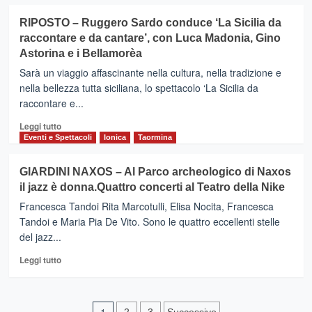
più
LESIONI
su
RIPOSTO – Ruggero Sardo conduce ‘La Sicilia da
PERSONALI
LINGUAGLOSSA
raccontare e da cantare’, con Luca Madonia, Gino
AGGRAVATE
–
IN
Astorina e i Bellamorèa
Pronti
CONCORSO
per
Sarà un viaggio affascinante nella cultura, nella tradizione e
la
nella bellezza tutta siciliana, lo spettacolo ‘La Sicilia da
VI
raccontare e...
edizione
della
Leggi
Leggi tutto
gara
di
Eventi e Spettacoli
Ionica
Taormina
automobilistica
più
“Slalom
su
GIARDINI NAXOS – Al Parco archeologico di Naxos
Quota
RIPOSTO
1000”
il jazz è donna.Quattro concerti al Teatro della Nike
–
Ruggero
Francesca Tandoi Rita Marcotulli, Elisa Nocita, Francesca
Sardo
Tandoi e Maria Pia De Vito. Sono le quattro eccellenti stelle
conduce
del jazz...
‘La
Sicilia
Leggi
Leggi tutto
da
di
raccontare
più
e
su
da
GIARDINI