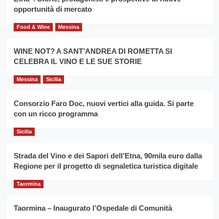
del
secondo
opportunità di mercato
grano
anno
duro
consecutivo
Food & Wine
Messina
siciliano
vince
Franco
WINE NOT? A SANT’ANDREA DI ROMETTA SI
Caruso
CELEBRA IL VINO E LE SUE STORIE
Messina
Sicilia
Consorzio Faro Doc, nuovi vertici alla guida. Si parte
con un ricco programma
Sicilia
Strada del Vino e dei Sapori dell’Etna, 90mila euro dalla
Regione per il progetto di segnaletica turistica digitale
Taormina
Taormina – Inaugurato l’Ospedale di Comunità