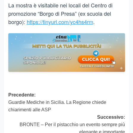
La mostra è visitabile nei locali del Centro di
promozione “Borgo di Presa” (ex scuola del
borgo):
https://tinyurl.com/yc4hs4rm
.
Navigazione
Precedente:
Guardie Mediche in Sicilia. La Regione chiede
articolo
chiarimenti alle ASP
Successivo:
BRONTE – Per il pistacchio un evento sempre più
elegante e importante