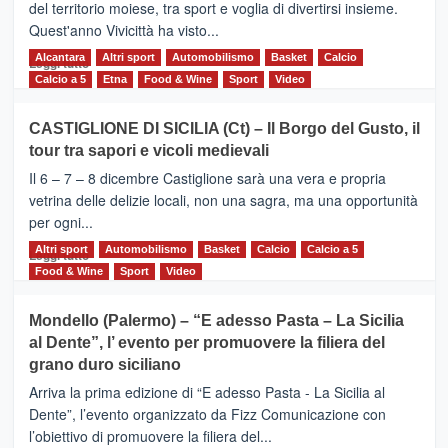
dell’Etna
del territorio moiese, tra sport e voglia di divertirsi insieme.
Quest'anno Vivicittà ha visto...
Alcantara
Leggi
Altri sport
Automobilismo
Basket
Calcio
Leggi tutto
di
Calcio a 5
Etna
Food & Wine
Sport
Video
più
su
CASTIGLIONE DI SICILIA (Ct) – Il Borgo del Gusto, il
MOIO
tour tra sapori e vicoli medievali
ALCANTARA
–
Il 6 – 7 – 8 dicembre Castiglione sarà una vera e propria
Vivicittà,
vetrina delle delizie locali, non una sagra, ma una opportunità
alla
per ogni...
scoperta
del
Altri sport
Leggi
Automobilismo
Basket
Calcio
Calcio a 5
Leggi tutto
territorio,
di
Food & Wine
Sport
Video
tra
più
sport
su
Mondello (Palermo) – “E adesso Pasta – La Sicilia
e
CASTIGLIONE
al Dente”, l’ evento per promuovere la filiera del
messaggi
DI
di
grano duro siciliano
SICILIA
pace
(Ct)
Arriva la prima edizione di “E adesso Pasta - La Sicilia al
–
Dente”, l’evento organizzato da Fizz Comunicazione con
Il
l’obiettivo di promuovere la filiera del...
Borgo