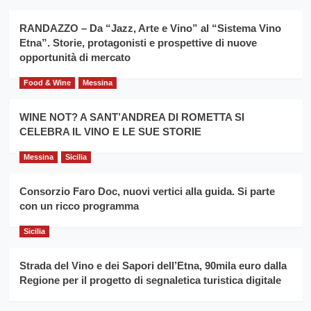
duro
consecutivo
siciliano
vince
RANDAZZO – Da “Jazz, Arte e Vino” al “Sistema Vino
Franco
Etna”. Storie, protagonisti e prospettive di nuove
Caruso
opportunità di mercato
Food & Wine
Messina
WINE NOT? A SANT’ANDREA DI ROMETTA SI
CELEBRA IL VINO E LE SUE STORIE
Messina
Sicilia
Consorzio Faro Doc, nuovi vertici alla guida. Si parte
con un ricco programma
Sicilia
Strada del Vino e dei Sapori dell’Etna, 90mila euro dalla
Regione per il progetto di segnaletica turistica digitale