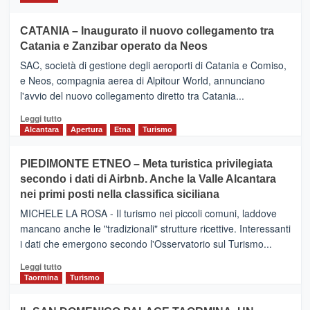
CATANIA – Inaugurato il nuovo collegamento tra
Catania e Zanzibar operato da Neos
SAC, società di gestione degli aeroporti di Catania e Comiso,
e Neos, compagnia aerea di Alpitour World, annunciano
l'avvio del nuovo collegamento diretto tra Catania...
Leggi
Leggi tutto
di
Alcantara
Apertura
Etna
Turismo
più
su
PIEDIMONTE ETNEO – Meta turistica privilegiata
CATANIA
secondo i dati di Airbnb. Anche la Valle Alcantara
–
nei primi posti nella classifica siciliana
Inaugurato
il
MICHELE LA ROSA - Il turismo nei piccoli comuni, laddove
nuovo
mancano anche le "tradizionali" strutture ricettive. Interessanti
collegamento
i dati che emergono secondo l'Osservatorio sul Turismo...
tra
Catania
Leggi
Leggi tutto
e
di
Taormina
Turismo
Zanzibar
più
operato
su