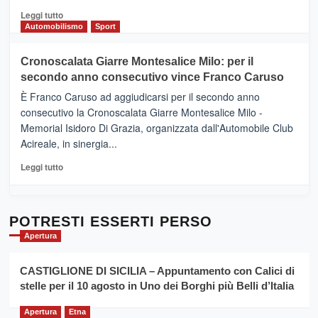
del
Leggi
Leggi tutto
Gusto,
di
Automobilismo
Sport
il
più
tour
su
Cronoscalata Giarre Montesalice Milo: per il
tra
Mondello
sapori
secondo anno consecutivo vince Franco Caruso
(Palermo)
e
–
È Franco Caruso ad aggiudicarsi per il secondo anno
vicoli
“E
consecutivo la Cronoscalata Giarre Montesalice Milo -
medievali
adesso
Memorial Isidoro Di Grazia, organizzata dall'Automobile Club
Pasta
Acireale, in sinergia...
–
La
Leggi
Leggi tutto
Sicilia
di
al
più
Dente”,
su
l’
Cronoscalata
POTRESTI ESSERTI PERSO
evento
Giarre
Apertura
per
Montesalice
promuovere
Milo:
la
CASTIGLIONE DI SICILIA – Appuntamento con Calici di
per
filiera
stelle per il 10 agosto in Uno dei Borghi più Belli d’Italia
il
del
secondo
grano
anno
Apertura
Etna