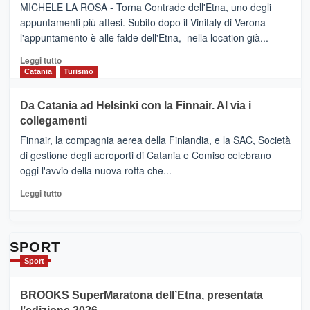
SUMMER
–
MICHELE LA ROSA - Torna Contrade dell'Etna, uno degli
BOOK
Benanti
appuntamenti più attesi. Subito dopo il Vinitaly di Verona
CLUB
presenta
l'appuntamento è alle falde dell'Etna, nella location già...
“Vino
&
Leggi
Leggi tutto
Cultura
di
Catania
Turismo
2026”.
più
Le
su
Da Catania ad Helsinki con la Finnair. Al via i
tappe
RANDAZZO
collegamenti
dell’enoturismo
–
sull’Etna
Ci
Finnair, la compagnia aerea della Finlandia, e la SAC, Società
siamo
di gestione degli aeroporti di Catania e Comiso celebrano
quasi….
oggi l'avvio della nuova rotta che...
pronti
per
Leggi
Leggi tutto
Contrade
di
dell’Etna
più
su
Da
SPORT
Catania
Sport
ad
Helsinki
BROOKS SuperMaratona dell’Etna, presentata
con
la