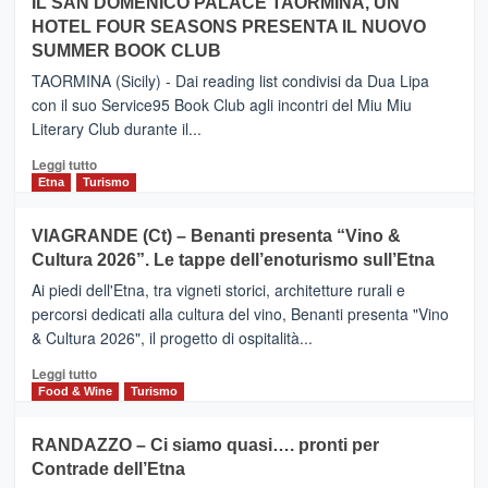
IL SAN DOMENICO PALACE TAORMINA, UN
da
PIEDIMONTE
Neos
HOTEL FOUR SEASONS PRESENTA IL NUOVO
ETNEO
SUMMER BOOK CLUB
–
Meta
TAORMINA (Sicily) - Dai reading list condivisi da Dua Lipa
turistica
con il suo Service95 Book Club agli incontri del Miu Miu
privilegiata
Literary Club durante il...
secondo
i
Leggi
Leggi tutto
dati
di
Etna
Turismo
di
più
Airbnb.
su
VIAGRANDE (Ct) – Benanti presenta “Vino &
Anche
IL
la
Cultura 2026”. Le tappe dell’enoturismo sull’Etna
SAN
Valle
DOMENICO
Ai piedi dell'Etna, tra vigneti storici, architetture rurali e
Alcantara
PALACE
percorsi dedicati alla cultura del vino, Benanti presenta "Vino
nei
TAORMINA,
& Cultura 2026", il progetto di ospitalità...
primi
UN
posti
HOTEL
Leggi
Leggi tutto
nella
FOUR
di
Food & Wine
Turismo
classifica
SEASONS
più
siciliana
PRESENTA
su
RANDAZZO – Ci siamo quasi…. pronti per
IL
VIAGRANDE
Contrade dell’Etna
NUOVO
(Ct)