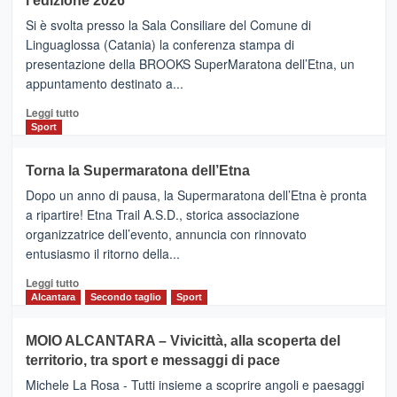
l’edizione 2026
Finnair.
Si è svolta presso la Sala Consiliare del Comune di
Al
Linguaglossa (Catania) la conferenza stampa di
via
presentazione della BROOKS SuperMaratona dell’Etna, un
i
appuntamento destinato a...
collegamenti
Leggi
Leggi tutto
di
Sport
più
su
Torna la Supermaratona dell’Etna
BROOKS
Dopo un anno di pausa, la Supermaratona dell’Etna è pronta
SuperMaratona
dell’Etna,
a ripartire! Etna Trail A.S.D., storica associazione
presentata
organizzatrice dell’evento, annuncia con rinnovato
l’edizione
entusiasmo il ritorno della...
2026
Leggi
Leggi tutto
di
Alcantara
Secondo taglio
Sport
più
su
MOIO ALCANTARA – Vivicittà, alla scoperta del
Torna
territorio, tra sport e messaggi di pace
la
Supermaratona
Michele La Rosa - Tutti insieme a scoprire angoli e paesaggi