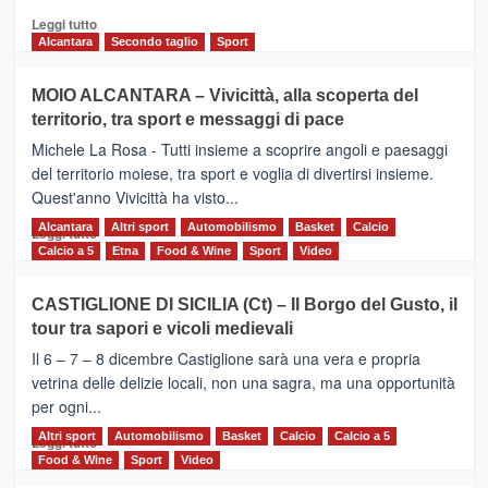
Leggi
Leggi tutto
di
Alcantara
Secondo taglio
Sport
più
su
MOIO ALCANTARA – Vivicittà, alla scoperta del
Torna
territorio, tra sport e messaggi di pace
la
Supermaratona
Michele La Rosa - Tutti insieme a scoprire angoli e paesaggi
dell’Etna
del territorio moiese, tra sport e voglia di divertirsi insieme.
Quest'anno Vivicittà ha visto...
Alcantara
Leggi
Altri sport
Automobilismo
Basket
Calcio
Leggi tutto
di
Calcio a 5
Etna
Food & Wine
Sport
Video
più
su
CASTIGLIONE DI SICILIA (Ct) – Il Borgo del Gusto, il
MOIO
tour tra sapori e vicoli medievali
ALCANTARA
–
Il 6 – 7 – 8 dicembre Castiglione sarà una vera e propria
Vivicittà,
vetrina delle delizie locali, non una sagra, ma una opportunità
alla
per ogni...
scoperta
del
Altri sport
Leggi
Automobilismo
Basket
Calcio
Calcio a 5
Leggi tutto
territorio,
di
Food & Wine
Sport
Video
tra
più