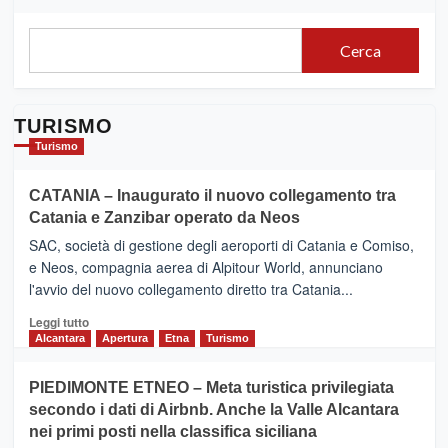
Cerca
TURISMO
Turismo
CATANIA – Inaugurato il nuovo collegamento tra
Catania e Zanzibar operato da Neos
SAC, società di gestione degli aeroporti di Catania e Comiso,
e Neos, compagnia aerea di Alpitour World, annunciano
l'avvio del nuovo collegamento diretto tra Catania...
Leggi
Leggi tutto
di
Alcantara
Apertura
Etna
Turismo
più
su
PIEDIMONTE ETNEO – Meta turistica privilegiata
CATANIA
secondo i dati di Airbnb. Anche la Valle Alcantara
–
nei primi posti nella classifica siciliana
Inaugurato