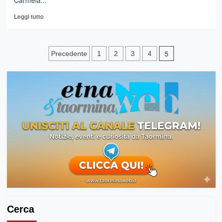
Carmela...
Leggi
Leggi tutto
di
più
su
Paginazione
Coronavirus:
5
Precedente
1
2
3
4
Musumeci,
degli
potenziare
i
articoli
controlli
per
i
nuovi
arrivi
dal
Nord
Cerca