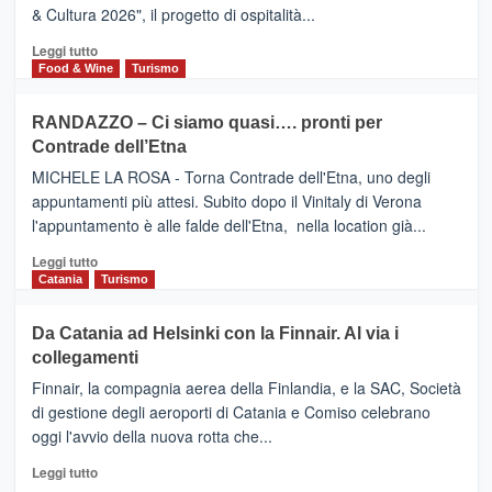
TAORMINA,
& Cultura 2026", il progetto di ospitalità...
primi
UN
posti
HOTEL
Leggi
Leggi tutto
nella
FOUR
di
Food & Wine
Turismo
classifica
SEASONS
più
siciliana
PRESENTA
su
RANDAZZO – Ci siamo quasi…. pronti per
IL
VIAGRANDE
Contrade dell’Etna
NUOVO
(Ct)
SUMMER
–
MICHELE LA ROSA - Torna Contrade dell'Etna, uno degli
BOOK
Benanti
appuntamenti più attesi. Subito dopo il Vinitaly di Verona
CLUB
presenta
l'appuntamento è alle falde dell'Etna, nella location già...
“Vino
&
Leggi
Leggi tutto
Cultura
di
Catania
Turismo
2026”.
più
Le
su
Da Catania ad Helsinki con la Finnair. Al via i
tappe
RANDAZZO
collegamenti
dell’enoturismo
–
sull’Etna
Ci
Finnair, la compagnia aerea della Finlandia, e la SAC, Società
siamo
di gestione degli aeroporti di Catania e Comiso celebrano
quasi….
oggi l'avvio della nuova rotta che...
pronti
per
Leggi
Leggi tutto
Contrade
di