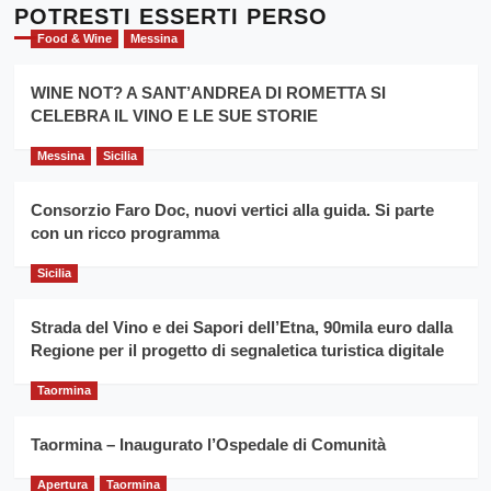
l’
Cronoscalata
POTRESTI ESSERTI PERSO
evento
Giarre
Food & Wine
Messina
per
Montesalice
promuovere
Milo:
la
WINE NOT? A SANT’ANDREA DI ROMETTA SI
per
filiera
CELEBRA IL VINO E LE SUE STORIE
il
del
secondo
grano
anno
Messina
Sicilia
duro
consecutivo
siciliano
vince
Consorzio Faro Doc, nuovi vertici alla guida. Si parte
Franco
con un ricco programma
Caruso
Sicilia
Strada del Vino e dei Sapori dell’Etna, 90mila euro dalla
Regione per il progetto di segnaletica turistica digitale
Taormina
Taormina – Inaugurato l’Ospedale di Comunità
Apertura
Taormina