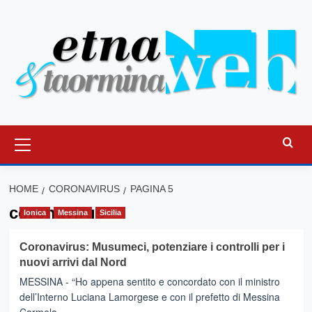
Vai
al
contenuto
Menu
principale
HOME
CORONAVIRUS
PAGINA 5
coronavirus
Ionica
Messina
Sicilia
Coronavirus: Musumeci, potenziare i controlli per i
nuovi arrivi dal Nord
MESSINA - “Ho appena sentito e concordato con il ministro
dell’Interno Luciana Lamorgese e con il prefetto di Messina