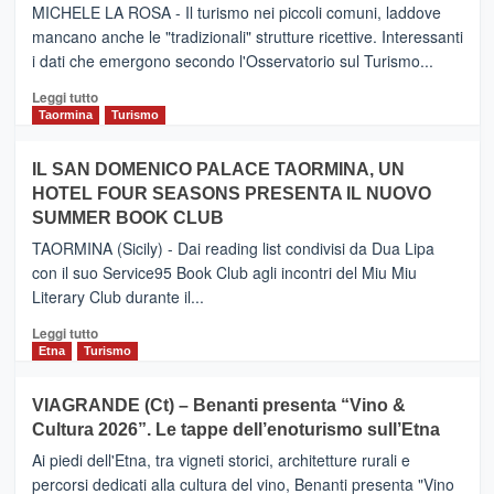
il
MICHELE LA ROSA - Il turismo nei piccoli comuni, laddove
nuovo
mancano anche le "tradizionali" strutture ricettive. Interessanti
collegamento
i dati che emergono secondo l'Osservatorio sul Turismo...
tra
Catania
Leggi
Leggi tutto
e
di
Taormina
Turismo
Zanzibar
più
operato
su
IL SAN DOMENICO PALACE TAORMINA, UN
da
PIEDIMONTE
Neos
HOTEL FOUR SEASONS PRESENTA IL NUOVO
ETNEO
SUMMER BOOK CLUB
–
Meta
TAORMINA (Sicily) - Dai reading list condivisi da Dua Lipa
turistica
con il suo Service95 Book Club agli incontri del Miu Miu
privilegiata
Literary Club durante il...
secondo
i
Leggi
Leggi tutto
dati
di
Etna
Turismo
di
più
Airbnb.
su
VIAGRANDE (Ct) – Benanti presenta “Vino &
Anche
IL
la
Cultura 2026”. Le tappe dell’enoturismo sull’Etna
SAN
Valle
DOMENICO
Ai piedi dell'Etna, tra vigneti storici, architetture rurali e
Alcantara
PALACE
percorsi dedicati alla cultura del vino, Benanti presenta "Vino
nei