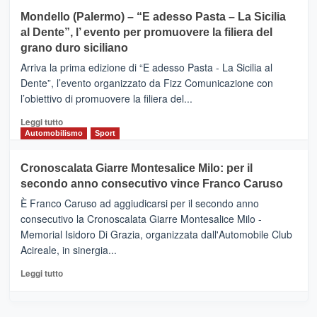
sport
su
Mondello (Palermo) – “E adesso Pasta – La Sicilia
e
CASTIGLIONE
al Dente”, l’ evento per promuovere la filiera del
messaggi
DI
di
grano duro siciliano
SICILIA
pace
(Ct)
Arriva la prima edizione di “E adesso Pasta - La Sicilia al
–
Dente”, l’evento organizzato da Fizz Comunicazione con
Il
l’obiettivo di promuovere la filiera del...
Borgo
del
Leggi
Leggi tutto
Gusto,
di
Automobilismo
Sport
il
più
tour
su
Cronoscalata Giarre Montesalice Milo: per il
tra
Mondello
sapori
secondo anno consecutivo vince Franco Caruso
(Palermo)
e
–
È Franco Caruso ad aggiudicarsi per il secondo anno
vicoli
“E
consecutivo la Cronoscalata Giarre Montesalice Milo -
medievali
adesso
Memorial Isidoro Di Grazia, organizzata dall'Automobile Club
Pasta
Acireale, in sinergia...
–
La
Leggi
Leggi tutto
Sicilia
di
al
più
Dente”,
su