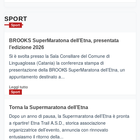
dell’Etna
più
su
Da
SPORT
Catania
Sport
ad
Helsinki
BROOKS SuperMaratona dell’Etna, presentata
con
la
l’edizione 2026
Finnair.
Si è svolta presso la Sala Consiliare del Comune di
Al
Linguaglossa (Catania) la conferenza stampa di
via
presentazione della BROOKS SuperMaratona dell’Etna, un
i
appuntamento destinato a...
collegamenti
Leggi
Leggi tutto
di
Sport
più
su
Torna la Supermaratona dell’Etna
BROOKS
Dopo un anno di pausa, la Supermaratona dell’Etna è pronta
SuperMaratona
dell’Etna,
a ripartire! Etna Trail A.S.D., storica associazione
presentata
organizzatrice dell’evento, annuncia con rinnovato
l’edizione
entusiasmo il ritorno della...
2026