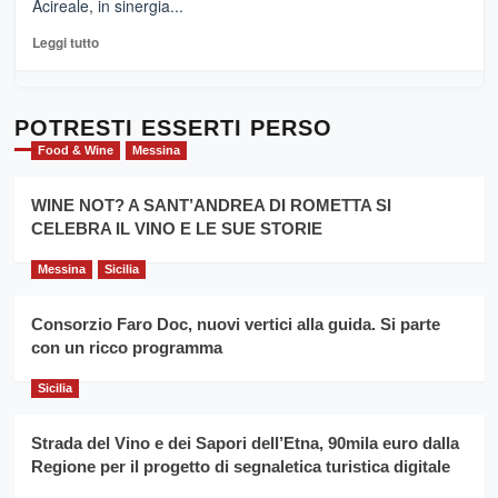
Acireale, in sinergia...
–
La
Leggi
Leggi tutto
Sicilia
di
al
più
Dente”,
su
l’
Cronoscalata
POTRESTI ESSERTI PERSO
evento
Giarre
Food & Wine
Messina
per
Montesalice
promuovere
Milo:
la
WINE NOT? A SANT’ANDREA DI ROMETTA SI
per
filiera
CELEBRA IL VINO E LE SUE STORIE
il
del
secondo
grano
anno
Messina
Sicilia
duro
consecutivo
siciliano
vince
Consorzio Faro Doc, nuovi vertici alla guida. Si parte
Franco
con un ricco programma
Caruso
Sicilia
Strada del Vino e dei Sapori dell’Etna, 90mila euro dalla
Regione per il progetto di segnaletica turistica digitale