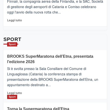
Ci
Finnair, la compagnia aerea della Finlandia, e la SAC, Società
siamo
di gestione degli aeroporti di Catania e Comiso celebrano
quasi….
oggi l'avvio della nuova rotta che...
pronti
per
Leggi
Leggi tutto
Contrade
di
dell’Etna
più
su
Da
SPORT
Catania
Sport
ad
Helsinki
BROOKS SuperMaratona dell’Etna, presentata
con
la
l’edizione 2026
Finnair.
Si è svolta presso la Sala Consiliare del Comune di
Al
Linguaglossa (Catania) la conferenza stampa di
via
presentazione della BROOKS SuperMaratona dell’Etna, un
i
appuntamento destinato a...
collegamenti
Leggi
Leggi tutto
di
Sport
più
su
Torna la Supermaratona dell’Etna