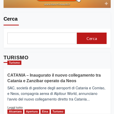
Cerca
Cerca
TURISMO
Turismo
CATANIA – Inaugurato il nuovo collegamento tra
Catania e Zanzibar operato da Neos
SAC, società di gestione degli aeroporti di Catania e Comiso,
e Neos, compagnia aerea di Alpitour World, annunciano
l'avvio del nuovo collegamento diretto tra Catania...
Leggi
Leggi tutto
di
Alcantara
Apertura
Etna
Turismo