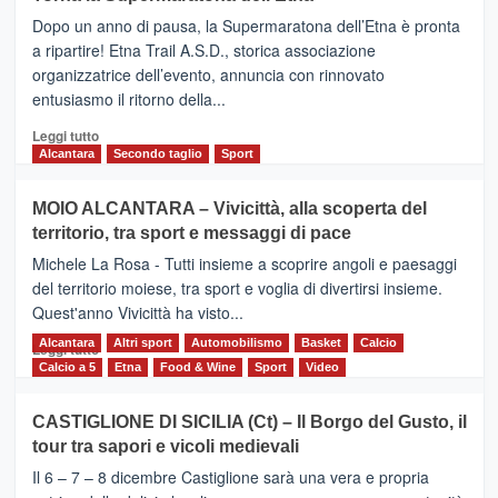
BROOKS
Dopo un anno di pausa, la Supermaratona dell’Etna è pronta
SuperMaratona
dell’Etna,
a ripartire! Etna Trail A.S.D., storica associazione
presentata
organizzatrice dell’evento, annuncia con rinnovato
l’edizione
entusiasmo il ritorno della...
2026
Leggi
Leggi tutto
di
Alcantara
Secondo taglio
Sport
più
su
MOIO ALCANTARA – Vivicittà, alla scoperta del
Torna
territorio, tra sport e messaggi di pace
la
Supermaratona
Michele La Rosa - Tutti insieme a scoprire angoli e paesaggi
dell’Etna
del territorio moiese, tra sport e voglia di divertirsi insieme.
Quest'anno Vivicittà ha visto...
Alcantara
Leggi
Altri sport
Automobilismo
Basket
Calcio
Leggi tutto
di
Calcio a 5
Etna
Food & Wine
Sport
Video
più
su
CASTIGLIONE DI SICILIA (Ct) – Il Borgo del Gusto, il
MOIO
tour tra sapori e vicoli medievali
ALCANTARA
–
Il 6 – 7 – 8 dicembre Castiglione sarà una vera e propria
Vivicittà,