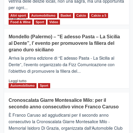
vetrina delle delizie locali, non una sagra, ma una opportunità
alla
per ogni...
scoperta
del
Altri sport
Leggi
Automobilismo
Basket
Calcio
Calcio a 5
Leggi tutto
territorio,
di
Food & Wine
Sport
Video
tra
più
sport
su
Mondello (Palermo) – “E adesso Pasta – La Sicilia
e
CASTIGLIONE
al Dente”, l’ evento per promuovere la filiera del
messaggi
DI
di
grano duro siciliano
SICILIA
pace
(Ct)
Arriva la prima edizione di “E adesso Pasta - La Sicilia al
–
Dente”, l’evento organizzato da Fizz Comunicazione con
Il
l’obiettivo di promuovere la filiera del...
Borgo
del
Leggi
Leggi tutto
Gusto,
di
Automobilismo
Sport
il
più
tour
su
Cronoscalata Giarre Montesalice Milo: per il
tra
Mondello
sapori
secondo anno consecutivo vince Franco Caruso
(Palermo)
e
–
È Franco Caruso ad aggiudicarsi per il secondo anno
vicoli
“E
consecutivo la Cronoscalata Giarre Montesalice Milo -
medievali
adesso
Memorial Isidoro Di Grazia, organizzata dall'Automobile Club
Pasta