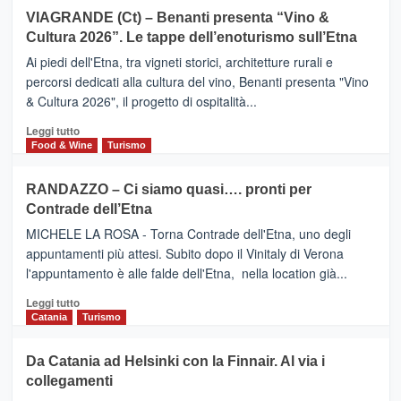
Airbnb.
su
VIAGRANDE (Ct) – Benanti presenta “Vino &
Anche
IL
la
Cultura 2026”. Le tappe dell’enoturismo sull’Etna
SAN
Valle
DOMENICO
Ai piedi dell'Etna, tra vigneti storici, architetture rurali e
Alcantara
PALACE
percorsi dedicati alla cultura del vino, Benanti presenta "Vino
nei
TAORMINA,
& Cultura 2026", il progetto di ospitalità...
primi
UN
posti
HOTEL
Leggi
Leggi tutto
nella
FOUR
di
Food & Wine
Turismo
classifica
SEASONS
più
siciliana
PRESENTA
su
RANDAZZO – Ci siamo quasi…. pronti per
IL
VIAGRANDE
Contrade dell’Etna
NUOVO
(Ct)
SUMMER
–
MICHELE LA ROSA - Torna Contrade dell'Etna, uno degli
BOOK
Benanti
appuntamenti più attesi. Subito dopo il Vinitaly di Verona
CLUB
presenta
l'appuntamento è alle falde dell'Etna, nella location già...
“Vino
&
Leggi
Leggi tutto
Cultura
di
Catania
Turismo
2026”.
più
Le
su
Da Catania ad Helsinki con la Finnair. Al via i
tappe
RANDAZZO
collegamenti
dell’enoturismo
–
sull’Etna