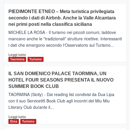
più
su
PIEDIMONTE ETNEO – Meta turistica privilegiata
CATANIA
secondo i dati di Airbnb. Anche la Valle Alcantara
–
nei primi posti nella classifica siciliana
Inaugurato
il
MICHELE LA ROSA - Il turismo nei piccoli comuni, laddove
nuovo
mancano anche le "tradizionali" strutture ricettive. Interessanti
collegamento
i dati che emergono secondo l'Osservatorio sul Turismo...
tra
Catania
Leggi
Leggi tutto
e
di
Taormina
Turismo
Zanzibar
più
operato
su
IL SAN DOMENICO PALACE TAORMINA, UN
da
PIEDIMONTE
Neos
HOTEL FOUR SEASONS PRESENTA IL NUOVO
ETNEO
SUMMER BOOK CLUB
–
Meta
TAORMINA (Sicily) - Dai reading list condivisi da Dua Lipa
turistica
con il suo Service95 Book Club agli incontri del Miu Miu
privilegiata
Literary Club durante il...
secondo
i
Leggi
Leggi tutto
dati
di
Etna
Turismo
di
più