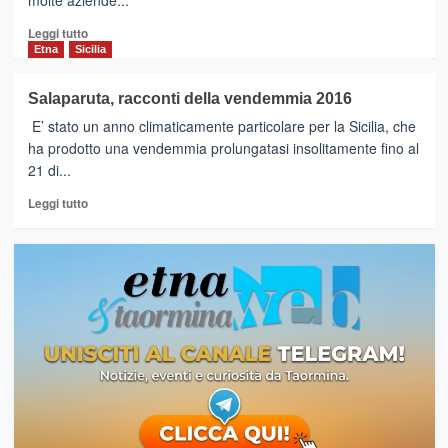
molte aziende...
Leggi
Leggi tutto
di
Etna
Sicilia
più
su
Salaparuta, racconti della vendemmia 2016
DUCA
E’ stato un anno climaticamente particolare per la Sicilia, che
DI
SALAPARUTA
ha prodotto una vendemmia prolungatasi insolitamente fino al
:
21 di...
la
Leggi
Società
Leggi tutto
di
non
più
accetta
su
di
Salaparuta,
valorizzare
racconti
la
della
DOC
vendemmia
Sicilia
2016
con
il
proprio
brand