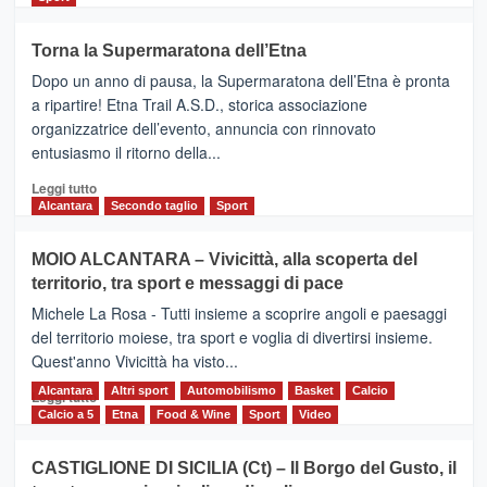
più
su
Torna la Supermaratona dell’Etna
BROOKS
Dopo un anno di pausa, la Supermaratona dell’Etna è pronta
SuperMaratona
dell’Etna,
a ripartire! Etna Trail A.S.D., storica associazione
presentata
organizzatrice dell’evento, annuncia con rinnovato
l’edizione
entusiasmo il ritorno della...
2026
Leggi
Leggi tutto
di
Alcantara
Secondo taglio
Sport
più
su
MOIO ALCANTARA – Vivicittà, alla scoperta del
Torna
territorio, tra sport e messaggi di pace
la
Supermaratona
Michele La Rosa - Tutti insieme a scoprire angoli e paesaggi
dell’Etna
del territorio moiese, tra sport e voglia di divertirsi insieme.
Quest'anno Vivicittà ha visto...
Alcantara
Leggi
Altri sport
Automobilismo
Basket
Calcio
Leggi tutto
di
Calcio a 5
Etna
Food & Wine
Sport
Video
più
su
CASTIGLIONE DI SICILIA (Ct) – Il Borgo del Gusto, il
MOIO