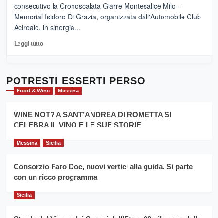
“E
consecutivo la Cronoscalata Giarre Montesalice Milo -
medievali
adesso
Memorial Isidoro Di Grazia, organizzata dall'Automobile Club
Pasta
Acireale, in sinergia...
–
La
Leggi
Leggi tutto
Sicilia
di
al
più
Dente”,
su
l’
Cronoscalata
POTRESTI ESSERTI PERSO
evento
Giarre
Food & Wine
Messina
per
Montesalice
promuovere
Milo:
la
WINE NOT? A SANT’ANDREA DI ROMETTA SI
per
filiera
CELEBRA IL VINO E LE SUE STORIE
il
del
secondo
grano
anno
Messina
Sicilia
duro
consecutivo
siciliano
vince
Consorzio Faro Doc, nuovi vertici alla guida. Si parte
Franco
con un ricco programma
Caruso
Sicilia