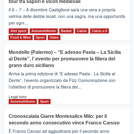
tour tra sapori e vicoli medievali
ALCANTARA
–
Il 6 – 7 – 8 dicembre Castiglione sarà una vera e propria
Vivicittà,
vetrina delle delizie locali, non una sagra, ma una opportunità
alla
per ogni...
scoperta
del
Altri sport
Leggi
Automobilismo
Basket
Calcio
Calcio a 5
Leggi tutto
territorio,
di
Food & Wine
Sport
Video
tra
più
sport
su
Mondello (Palermo) – “E adesso Pasta – La Sicilia
e
CASTIGLIONE
al Dente”, l’ evento per promuovere la filiera del
messaggi
DI
di
grano duro siciliano
SICILIA
pace
(Ct)
Arriva la prima edizione di “E adesso Pasta - La Sicilia al
–
Dente”, l’evento organizzato da Fizz Comunicazione con
Il
l’obiettivo di promuovere la filiera del...
Borgo
del
Leggi
Leggi tutto
Gusto,
di
Automobilismo
Sport
il
più
tour
su
Cronoscalata Giarre Montesalice Milo: per il
tra
Mondello
sapori
secondo anno consecutivo vince Franco Caruso
(Palermo)
e
–
È Franco Caruso ad aggiudicarsi per il secondo anno
vicoli