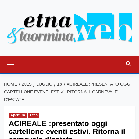
Vai
al
contenuto
Menu
principale
HOME
2015
LUGLIO
18
ACIREALE :PRESENTATO OGGI
CARTELLONE EVENTI ESTIVI. RITORNA IL CARNEVALE
D’ESTATE
Apertura
Etna
ACIREALE :presentato oggi
cartellone eventi estivi. Ritorna il