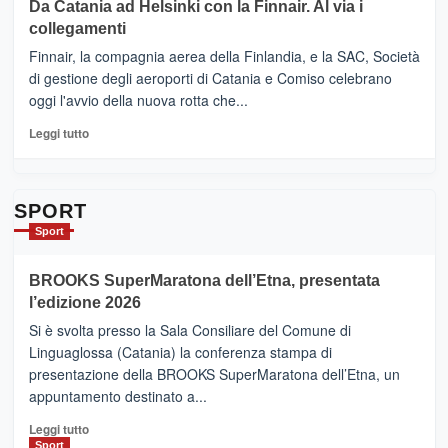
Da Catania ad Helsinki con la Finnair. Al via i
tappe
RANDAZZO
collegamenti
dell’enoturismo
–
sull’Etna
Ci
Finnair, la compagnia aerea della Finlandia, e la SAC, Società
siamo
di gestione degli aeroporti di Catania e Comiso celebrano
quasi….
oggi l'avvio della nuova rotta che...
pronti
per
Leggi
Leggi tutto
Contrade
di
dell’Etna
più
su
Da
SPORT
Catania
Sport
ad
Helsinki
BROOKS SuperMaratona dell’Etna, presentata
con
la
l’edizione 2026
Finnair.
Si è svolta presso la Sala Consiliare del Comune di
Al
Linguaglossa (Catania) la conferenza stampa di
via
presentazione della BROOKS SuperMaratona dell’Etna, un
i
appuntamento destinato a...
collegamenti
Leggi
Leggi tutto
di
Sport