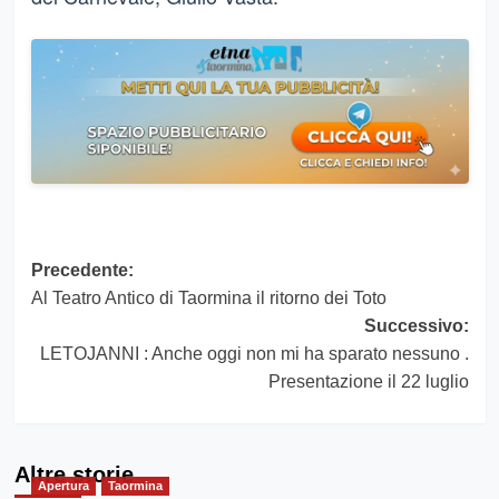
Navigazione
Precedente:
Al Teatro Antico di Taormina il ritorno dei Toto
articolo
Successivo:
LETOJANNI : Anche oggi non mi ha sparato nessuno .
Presentazione il 22 luglio
Altre storie
Apertura
Taormina