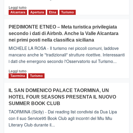
Leggi
Leggi tutto
di
Alcantara
Apertura
Etna
Turismo
più
su
PIEDIMONTE ETNEO – Meta turistica privilegiata
CATANIA
secondo i dati di Airbnb. Anche la Valle Alcantara
–
nei primi posti nella classifica siciliana
Inaugurato
il
MICHELE LA ROSA - Il turismo nei piccoli comuni, laddove
nuovo
mancano anche le "tradizionali" strutture ricettive. Interessanti
collegamento
i dati che emergono secondo l'Osservatorio sul Turismo...
tra
Catania
Leggi
Leggi tutto
e
di
Taormina
Turismo
Zanzibar
più
operato
su
IL SAN DOMENICO PALACE TAORMINA, UN
da
PIEDIMONTE
Neos
HOTEL FOUR SEASONS PRESENTA IL NUOVO
ETNEO
SUMMER BOOK CLUB
–
Meta
TAORMINA (Sicily) - Dai reading list condivisi da Dua Lipa
turistica
con il suo Service95 Book Club agli incontri del Miu Miu
privilegiata
Literary Club durante il...
secondo
i