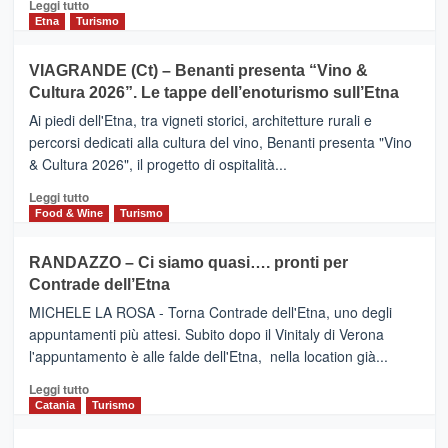
Leggi
Leggi tutto
dati
di
Etna
Turismo
di
più
Airbnb.
su
VIAGRANDE (Ct) – Benanti presenta “Vino &
Anche
IL
la
Cultura 2026”. Le tappe dell’enoturismo sull’Etna
SAN
Valle
DOMENICO
Ai piedi dell'Etna, tra vigneti storici, architetture rurali e
Alcantara
PALACE
percorsi dedicati alla cultura del vino, Benanti presenta "Vino
nei
TAORMINA,
& Cultura 2026", il progetto di ospitalità...
primi
UN
posti
HOTEL
Leggi
Leggi tutto
nella
FOUR
di
Food & Wine
Turismo
classifica
SEASONS
più
siciliana
PRESENTA
su
RANDAZZO – Ci siamo quasi…. pronti per
IL
VIAGRANDE
Contrade dell’Etna
NUOVO
(Ct)
SUMMER
–
MICHELE LA ROSA - Torna Contrade dell'Etna, uno degli
BOOK
Benanti
appuntamenti più attesi. Subito dopo il Vinitaly di Verona
CLUB
presenta
l'appuntamento è alle falde dell'Etna, nella location già...
“Vino
&
Leggi
Leggi tutto
Cultura
di
Catania
Turismo
2026”.
più
Le
su