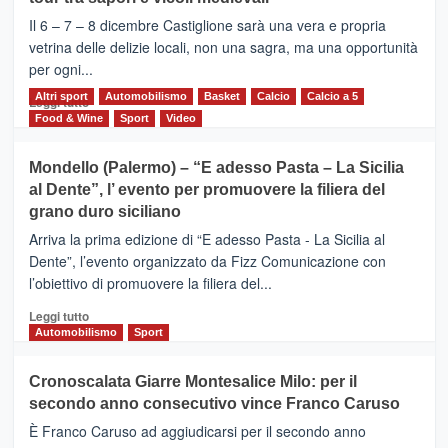
ALCANTARA
–
Il 6 – 7 – 8 dicembre Castiglione sarà una vera e propria
Vivicittà,
vetrina delle delizie locali, non una sagra, ma una opportunità
alla
per ogni...
scoperta
del
Altri sport
Leggi
Automobilismo
Basket
Calcio
Calcio a 5
Leggi tutto
territorio,
di
Food & Wine
Sport
Video
tra
più
sport
su
Mondello (Palermo) – “E adesso Pasta – La Sicilia
e
CASTIGLIONE
al Dente”, l’ evento per promuovere la filiera del
messaggi
DI
di
grano duro siciliano
SICILIA
pace
(Ct)
Arriva la prima edizione di “E adesso Pasta - La Sicilia al
–
Dente”, l’evento organizzato da Fizz Comunicazione con
Il
l’obiettivo di promuovere la filiera del...
Borgo
del
Leggi
Leggi tutto
Gusto,
di
Automobilismo
Sport
il
più
tour
su
Cronoscalata Giarre Montesalice Milo: per il
tra
Mondello
sapori
secondo anno consecutivo vince Franco Caruso
(Palermo)
e
–
È Franco Caruso ad aggiudicarsi per il secondo anno
vicoli
“E