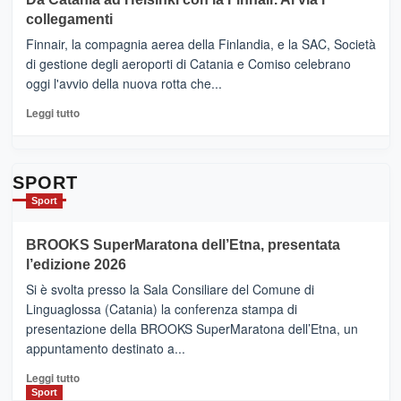
tappe
RANDAZZO
collegamenti
dell’enoturismo
–
sull’Etna
Ci
Finnair, la compagnia aerea della Finlandia, e la SAC, Società
siamo
di gestione degli aeroporti di Catania e Comiso celebrano
quasi….
oggi l'avvio della nuova rotta che...
pronti
per
Leggi
Leggi tutto
Contrade
di
dell’Etna
più
su
Da
SPORT
Catania
Sport
ad
Helsinki
BROOKS SuperMaratona dell’Etna, presentata
con
la
l’edizione 2026
Finnair.
Si è svolta presso la Sala Consiliare del Comune di
Al
Linguaglossa (Catania) la conferenza stampa di
via
presentazione della BROOKS SuperMaratona dell’Etna, un
i
appuntamento destinato a...
collegamenti
Leggi
Leggi tutto
di
Sport