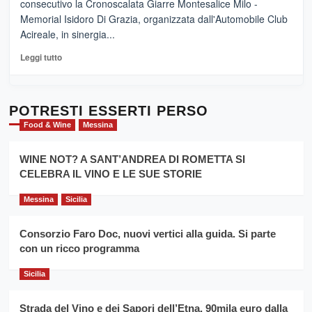
consecutivo la Cronoscalata Giarre Montesalice Milo -
medievali
adesso
Memorial Isidoro Di Grazia, organizzata dall'Automobile Club
Pasta
Acireale, in sinergia...
–
La
Leggi
Leggi tutto
Sicilia
di
al
più
Dente”,
su
l’
Cronoscalata
POTRESTI ESSERTI PERSO
evento
Giarre
Food & Wine
Messina
per
Montesalice
promuovere
Milo:
la
WINE NOT? A SANT’ANDREA DI ROMETTA SI
per
filiera
CELEBRA IL VINO E LE SUE STORIE
il
del
secondo
grano
anno
Messina
Sicilia
duro
consecutivo
siciliano
vince
Consorzio Faro Doc, nuovi vertici alla guida. Si parte
Franco
con un ricco programma
Caruso
Sicilia
Strada del Vino e dei Sapori dell’Etna, 90mila euro dalla