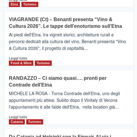
dati
di
Etna
Turismo
di
più
Airbnb.
su
VIAGRANDE (Ct) – Benanti presenta “Vino &
Anche
IL
la
Cultura 2026”. Le tappe dell’enoturismo sull’Etna
SAN
Valle
DOMENICO
Ai piedi dell'Etna, tra vigneti storici, architetture rurali e
Alcantara
PALACE
percorsi dedicati alla cultura del vino, Benanti presenta "Vino
nei
TAORMINA,
& Cultura 2026", il progetto di ospitalità...
primi
UN
posti
HOTEL
Leggi
Leggi tutto
nella
FOUR
di
Food & Wine
Turismo
classifica
SEASONS
più
siciliana
PRESENTA
su
RANDAZZO – Ci siamo quasi…. pronti per
IL
VIAGRANDE
Contrade dell’Etna
NUOVO
(Ct)
SUMMER
–
MICHELE LA ROSA - Torna Contrade dell'Etna, uno degli
BOOK
Benanti
appuntamenti più attesi. Subito dopo il Vinitaly di Verona
CLUB
presenta
l'appuntamento è alle falde dell'Etna, nella location già...
“Vino
&
Leggi
Leggi tutto
Cultura
di
Catania
Turismo
2026”.
più
Le
su
Da Catania ad Helsinki con la Finnair. Al via i