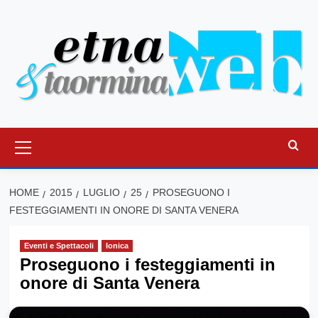
Vai
al
contenuto
Menu
principale
HOME
2015
LUGLIO
25
PROSEGUONO I
FESTEGGIAMENTI IN ONORE DI SANTA VENERA
Eventi e Spettacoli
Ionica
Proseguono i festeggiamenti in
onore di Santa Venera