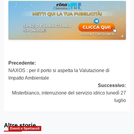
Navigazione
Precedente:
NAXOS : per il porto si aspetta la Valutazione di
articolo
Impatto Ambientale
Successivo:
Misterbianco, interruzione del servizio idrico lunedì 27
luglio
Altre storie
Eventi e Spettacoli