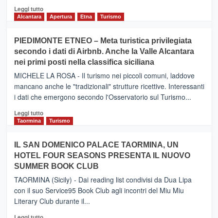
Leggi
Leggi tutto
di
Alcantara
Apertura
Etna
Turismo
più
su
PIEDIMONTE ETNEO – Meta turistica privilegiata
CATANIA
secondo i dati di Airbnb. Anche la Valle Alcantara
–
nei primi posti nella classifica siciliana
Inaugurato
il
MICHELE LA ROSA - Il turismo nei piccoli comuni, laddove
nuovo
mancano anche le "tradizionali" strutture ricettive. Interessanti
collegamento
i dati che emergono secondo l'Osservatorio sul Turismo...
tra
Catania
Leggi
Leggi tutto
e
di
Taormina
Turismo
Zanzibar
più
operato
su
IL SAN DOMENICO PALACE TAORMINA, UN
da
PIEDIMONTE
Neos
HOTEL FOUR SEASONS PRESENTA IL NUOVO
ETNEO
SUMMER BOOK CLUB
–
Meta
TAORMINA (Sicily) - Dai reading list condivisi da Dua Lipa
turistica
con il suo Service95 Book Club agli incontri del Miu Miu
privilegiata
Literary Club durante il...
secondo
i
Leggi
Leggi tutto