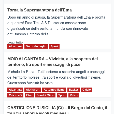
più
su
Torna la Supermaratona dell’Etna
BROOKS
Dopo un anno di pausa, la Supermaratona dell’Etna è pronta
SuperMaratona
dell’Etna,
a ripartire! Etna Trail A.S.D., storica associazione
presentata
organizzatrice dell’evento, annuncia con rinnovato
l’edizione
entusiasmo il ritorno della...
2026
Leggi
Leggi tutto
di
Alcantara
Secondo taglio
Sport
più
su
MOIO ALCANTARA – Vivicittà, alla scoperta del
Torna
territorio, tra sport e messaggi di pace
la
Supermaratona
Michele La Rosa - Tutti insieme a scoprire angoli e paesaggi
dell’Etna
del territorio moiese, tra sport e voglia di divertirsi insieme.
Quest'anno Vivicittà ha visto...
Alcantara
Leggi
Altri sport
Automobilismo
Basket
Calcio
Leggi tutto
di
Calcio a 5
Etna
Food & Wine
Sport
Video
più
su
CASTIGLIONE DI SICILIA (Ct) – Il Borgo del Gusto, il
MOIO
tour tra sapori e vicoli medievali