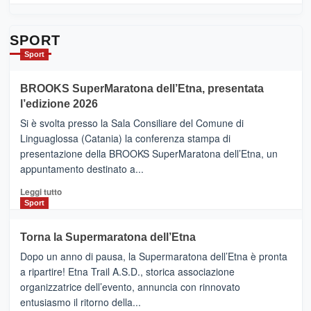
dell’Etna
più
su
Da
SPORT
Catania
Sport
ad
Helsinki
BROOKS SuperMaratona dell’Etna, presentata
con
la
l’edizione 2026
Finnair.
Si è svolta presso la Sala Consiliare del Comune di
Al
Linguaglossa (Catania) la conferenza stampa di
via
presentazione della BROOKS SuperMaratona dell’Etna, un
i
appuntamento destinato a...
collegamenti
Leggi
Leggi tutto
di
Sport
più
su
Torna la Supermaratona dell’Etna
BROOKS
Dopo un anno di pausa, la Supermaratona dell’Etna è pronta
SuperMaratona
dell’Etna,
a ripartire! Etna Trail A.S.D., storica associazione
presentata
organizzatrice dell’evento, annuncia con rinnovato
l’edizione
entusiasmo il ritorno della...
2026