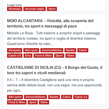
Leggi
Leggi tutto
di
Alcantara
Secondo taglio
Sport
più
su
MOIO ALCANTARA – Vivicittà, alla scoperta del
Torna
territorio, tra sport e messaggi di pace
la
Supermaratona
Michele La Rosa - Tutti insieme a scoprire angoli e paesaggi
dell’Etna
del territorio moiese, tra sport e voglia di divertirsi insieme.
Quest'anno Vivicittà ha visto...
Alcantara
Leggi
Altri sport
Automobilismo
Basket
Calcio
Leggi tutto
di
Calcio a 5
Etna
Food & Wine
Sport
Video
più
su
CASTIGLIONE DI SICILIA (Ct) – Il Borgo del Gusto, il
MOIO
tour tra sapori e vicoli medievali
ALCANTARA
–
Il 6 – 7 – 8 dicembre Castiglione sarà una vera e propria
Vivicittà,
vetrina delle delizie locali, non una sagra, ma una opportunità
alla
per ogni...
scoperta
del
Altri sport
Leggi
Automobilismo
Basket
Calcio
Calcio a 5
Leggi tutto
territorio,
di
Food & Wine
Sport
Video
tra
più