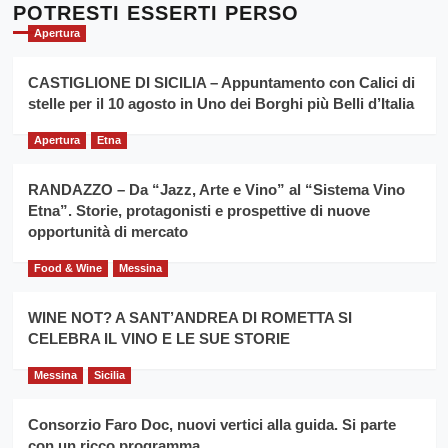
l’
Cronoscalata
POTRESTI ESSERTI PERSO
evento
Giarre
Apertura
per
Montesalice
promuovere
Milo:
la
CASTIGLIONE DI SICILIA – Appuntamento con Calici di
per
filiera
stelle per il 10 agosto in Uno dei Borghi più Belli d’Italia
il
del
secondo
grano
anno
Apertura
Etna
duro
consecutivo
siciliano
vince
RANDAZZO – Da “Jazz, Arte e Vino” al “Sistema Vino
Franco
Etna”. Storie, protagonisti e prospettive di nuove
Caruso
opportunità di mercato
Food & Wine
Messina
WINE NOT? A SANT’ANDREA DI ROMETTA SI
CELEBRA IL VINO E LE SUE STORIE
Messina
Sicilia
Consorzio Faro Doc, nuovi vertici alla guida. Si parte
con un ricco programma