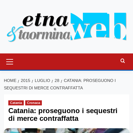
Vai
al
contenuto
Menu
principale
HOME
2015
LUGLIO
28
CATANIA: PROSEGUONO I
SEQUESTRI DI MERCE CONTRAFFATTA
Catania
Cronaca
Catania: proseguono i sequestri
di merce contraffatta