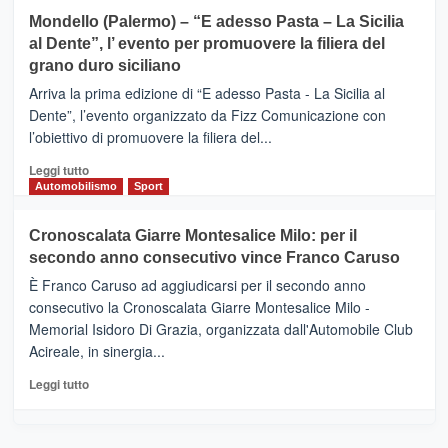
sport
su
Mondello (Palermo) – “E adesso Pasta – La Sicilia
e
CASTIGLIONE
al Dente”, l’ evento per promuovere la filiera del
messaggi
DI
di
grano duro siciliano
SICILIA
pace
(Ct)
Arriva la prima edizione di “E adesso Pasta - La Sicilia al
–
Dente”, l’evento organizzato da Fizz Comunicazione con
Il
l’obiettivo di promuovere la filiera del...
Borgo
del
Leggi
Leggi tutto
Gusto,
di
Automobilismo
Sport
il
più
tour
su
Cronoscalata Giarre Montesalice Milo: per il
tra
Mondello
sapori
secondo anno consecutivo vince Franco Caruso
(Palermo)
e
–
È Franco Caruso ad aggiudicarsi per il secondo anno
vicoli
“E
consecutivo la Cronoscalata Giarre Montesalice Milo -
medievali
adesso
Memorial Isidoro Di Grazia, organizzata dall'Automobile Club
Pasta
Acireale, in sinergia...
–
La
Leggi
Leggi tutto
Sicilia
di
al
più
Dente”,
su