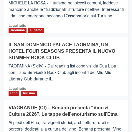
il
MICHELE LA ROSA - Il turismo nei piccoli comuni, laddove
nuovo
mancano anche le "tradizionali" strutture ricettive. Interessanti
collegamento
i dati che emergono secondo l'Osservatorio sul Turismo...
tra
Catania
Leggi
Leggi tutto
e
di
Taormina
Turismo
Zanzibar
più
operato
su
IL SAN DOMENICO PALACE TAORMINA, UN
da
PIEDIMONTE
Neos
HOTEL FOUR SEASONS PRESENTA IL NUOVO
ETNEO
SUMMER BOOK CLUB
–
Meta
TAORMINA (Sicily) - Dai reading list condivisi da Dua Lipa
turistica
con il suo Service95 Book Club agli incontri del Miu Miu
privilegiata
Literary Club durante il...
secondo
i
Leggi
Leggi tutto
dati
di
Etna
Turismo
di
più
Airbnb.
su
VIAGRANDE (Ct) – Benanti presenta “Vino &
Anche
IL
la
Cultura 2026”. Le tappe dell’enoturismo sull’Etna
SAN
Valle
DOMENICO
Ai piedi dell'Etna, tra vigneti storici, architetture rurali e
Alcantara
PALACE
percorsi dedicati alla cultura del vino, Benanti presenta "Vino
nei