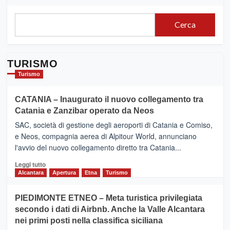
Cerca
TURISMO
Turismo
CATANIA – Inaugurato il nuovo collegamento tra
Catania e Zanzibar operato da Neos
SAC, società di gestione degli aeroporti di Catania e Comiso,
e Neos, compagnia aerea di Alpitour World, annunciano
l'avvio del nuovo collegamento diretto tra Catania...
Leggi
Leggi tutto
di
Alcantara
Apertura
Etna
Turismo
più
su
PIEDIMONTE ETNEO – Meta turistica privilegiata
CATANIA
secondo i dati di Airbnb. Anche la Valle Alcantara
–
nei primi posti nella classifica siciliana
Inaugurato