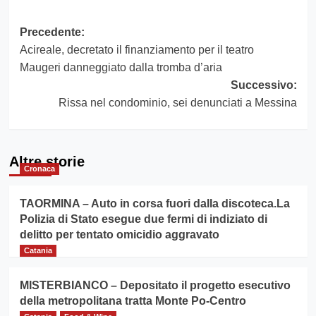
Navigazione
Precedente:
Acireale, decretato il finanziamento per il teatro
articolo
Maugeri danneggiato dalla tromba d’aria
Successivo:
Rissa nel condominio, sei denunciati a Messina
Altre storie
Cronaca
TAORMINA – Auto in corsa fuori dalla discoteca.La
Polizia di Stato esegue due fermi di indiziato di
delitto per tentato omicidio aggravato
Catania
MISTERBIANCO – Depositato il progetto esecutivo
della metropolitana tratta Monte Po-Centro