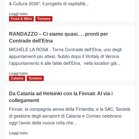
TAORMINA,
& Cultura 2026", il progetto di ospitalità...
primi
UN
posti
HOTEL
Leggi
Leggi tutto
nella
FOUR
di
Food & Wine
Turismo
classifica
SEASONS
più
siciliana
PRESENTA
su
RANDAZZO – Ci siamo quasi…. pronti per
IL
VIAGRANDE
Contrade dell’Etna
NUOVO
(Ct)
SUMMER
–
MICHELE LA ROSA - Torna Contrade dell'Etna, uno degli
BOOK
Benanti
appuntamenti più attesi. Subito dopo il Vinitaly di Verona
CLUB
presenta
l'appuntamento è alle falde dell'Etna, nella location già...
“Vino
&
Leggi
Leggi tutto
Cultura
di
Catania
Turismo
2026”.
più
Le
su
Da Catania ad Helsinki con la Finnair. Al via i
tappe
RANDAZZO
collegamenti
dell’enoturismo
–
sull’Etna
Ci
Finnair, la compagnia aerea della Finlandia, e la SAC, Società
siamo
di gestione degli aeroporti di Catania e Comiso celebrano
quasi….
oggi l'avvio della nuova rotta che...
pronti
per
Leggi
Leggi tutto
Contrade
di