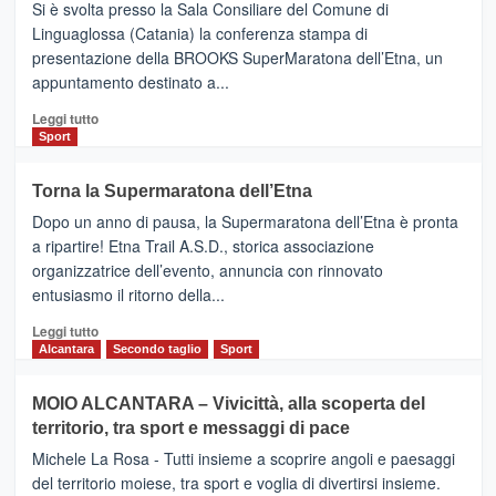
Si è svolta presso la Sala Consiliare del Comune di
Al
Linguaglossa (Catania) la conferenza stampa di
via
presentazione della BROOKS SuperMaratona dell’Etna, un
i
appuntamento destinato a...
collegamenti
Leggi
Leggi tutto
di
Sport
più
su
Torna la Supermaratona dell’Etna
BROOKS
Dopo un anno di pausa, la Supermaratona dell’Etna è pronta
SuperMaratona
dell’Etna,
a ripartire! Etna Trail A.S.D., storica associazione
presentata
organizzatrice dell’evento, annuncia con rinnovato
l’edizione
entusiasmo il ritorno della...
2026
Leggi
Leggi tutto
di
Alcantara
Secondo taglio
Sport
più
su
MOIO ALCANTARA – Vivicittà, alla scoperta del
Torna
territorio, tra sport e messaggi di pace
la
Supermaratona
Michele La Rosa - Tutti insieme a scoprire angoli e paesaggi
dell’Etna
del territorio moiese, tra sport e voglia di divertirsi insieme.