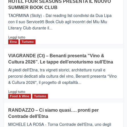
Neos
HOTEL FOUR SEASONS PRESENTA IL NUOVO
ETNEO
SUMMER BOOK CLUB
–
Meta
TAORMINA (Sicily) - Dai reading list condivisi da Dua Lipa
turistica
con il suo Service95 Book Club agli incontri del Miu Miu
privilegiata
Literary Club durante il...
secondo
i
Leggi
Leggi tutto
dati
di
Etna
Turismo
di
più
Airbnb.
su
VIAGRANDE (Ct) – Benanti presenta “Vino &
Anche
IL
la
Cultura 2026”. Le tappe dell’enoturismo sull’Etna
SAN
Valle
DOMENICO
Ai piedi dell'Etna, tra vigneti storici, architetture rurali e
Alcantara
PALACE
percorsi dedicati alla cultura del vino, Benanti presenta "Vino
nei
TAORMINA,
& Cultura 2026", il progetto di ospitalità...
primi
UN
posti
HOTEL
Leggi
Leggi tutto
nella
FOUR
di
Food & Wine
Turismo
classifica
SEASONS
più
siciliana
PRESENTA
su
RANDAZZO – Ci siamo quasi…. pronti per
IL
VIAGRANDE
Contrade dell’Etna
NUOVO
(Ct)
SUMMER
–
MICHELE LA ROSA - Torna Contrade dell'Etna, uno degli