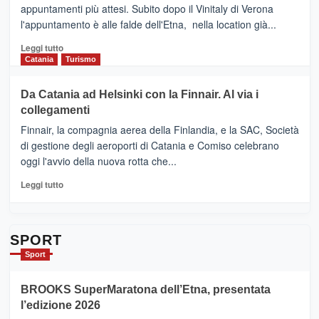
BOOK
Benanti
appuntamenti più attesi. Subito dopo il Vinitaly di Verona
CLUB
presenta
l'appuntamento è alle falde dell'Etna, nella location già...
“Vino
&
Leggi
Leggi tutto
Cultura
di
Catania
Turismo
2026”.
più
Le
su
Da Catania ad Helsinki con la Finnair. Al via i
tappe
RANDAZZO
collegamenti
dell’enoturismo
–
sull’Etna
Ci
Finnair, la compagnia aerea della Finlandia, e la SAC, Società
siamo
di gestione degli aeroporti di Catania e Comiso celebrano
quasi….
oggi l'avvio della nuova rotta che...
pronti
per
Leggi
Leggi tutto
Contrade
di
dell’Etna
più
su
Da
SPORT
Catania
Sport
ad
Helsinki
BROOKS SuperMaratona dell’Etna, presentata
con
la
l’edizione 2026
Finnair.