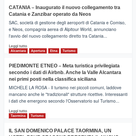
CATANIA – Inaugurato il nuovo collegamento tra
Catania e Zanzibar operato da Neos
SAC, società di gestione degli aeroporti di Catania e Comiso,
e Neos, compagnia aerea di Alpitour World, annunciano
l'avvio del nuovo collegamento diretto tra Catania...
Leggi
Leggi tutto
di
Alcantara
Apertura
Etna
Turismo
più
su
PIEDIMONTE ETNEO – Meta turistica privilegiata
CATANIA
secondo i dati di Airbnb. Anche la Valle Alcantara
–
nei primi posti nella classifica siciliana
Inaugurato
il
MICHELE LA ROSA - Il turismo nei piccoli comuni, laddove
nuovo
mancano anche le "tradizionali" strutture ricettive. Interessanti
collegamento
i dati che emergono secondo l'Osservatorio sul Turismo...
tra
Catania
Leggi
Leggi tutto
e
di
Taormina
Turismo
Zanzibar
più
operato
su
IL SAN DOMENICO PALACE TAORMINA, UN
da
PIEDIMONTE