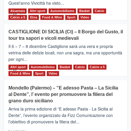
Quest'anno Vivicittà ha visto...
Alcantara
Leggi
Altri sport
Automobilismo
Basket
Calcio
Leggi tutto
di
Calcio a 5
Etna
Food & Wine
Sport
Video
più
su
CASTIGLIONE DI SICILIA (Ct) – Il Borgo del Gusto, il
MOIO
tour tra sapori e vicoli medievali
ALCANTARA
–
Il 6 – 7 – 8 dicembre Castiglione sarà una vera e propria
Vivicittà,
vetrina delle delizie locali, non una sagra, ma una opportunità
alla
per ogni...
scoperta
del
Altri sport
Leggi
Automobilismo
Basket
Calcio
Calcio a 5
Leggi tutto
territorio,
di
Food & Wine
Sport
Video
tra
più
sport
su
Mondello (Palermo) – “E adesso Pasta – La Sicilia
e
CASTIGLIONE
al Dente”, l’ evento per promuovere la filiera del
messaggi
DI
di
grano duro siciliano
SICILIA
pace
(Ct)
Arriva la prima edizione di “E adesso Pasta - La Sicilia al
–
Dente”, l’evento organizzato da Fizz Comunicazione con
Il
l’obiettivo di promuovere la filiera del...
Borgo
del
Leggi