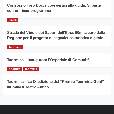
siciliano
vince
Consorzio Faro Doc, nuovi vertici alla guida. Si parte
Franco
con un ricco programma
Caruso
Sicilia
Strada del Vino e dei Sapori dell’Etna, 90mila euro dalla
Regione per il progetto di segnaletica turistica digitale
Taormina
Taormina – Inaugurato l’Ospedale di Comunità
Apertura
Taormina
Taormina – La IX edizione del “Premio Taormina Gold”
illumina il Teatro Antico