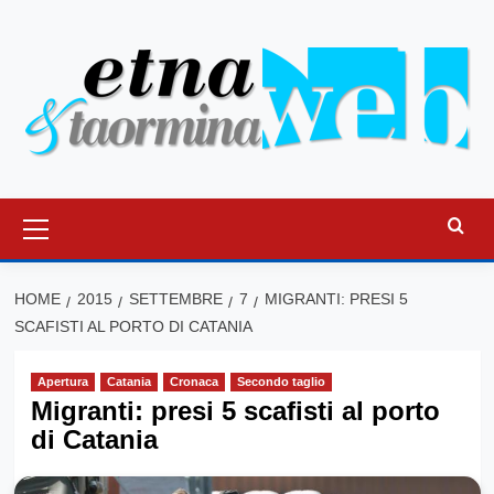
Vai
al
contenuto
Menu
principale
HOME
2015
SETTEMBRE
7
MIGRANTI: PRESI 5
SCAFISTI AL PORTO DI CATANIA
Apertura
Catania
Cronaca
Secondo taglio
Migranti: presi 5 scafisti al porto
di Catania