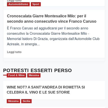
Leggi tutto
Gusto,
di
Automobilismo
Sport
il
più
tour
su
Cronoscalata Giarre Montesalice Milo: per il
tra
Mondello
sapori
secondo anno consecutivo vince Franco Caruso
(Palermo)
e
–
È Franco Caruso ad aggiudicarsi per il secondo anno
vicoli
“E
consecutivo la Cronoscalata Giarre Montesalice Milo -
medievali
adesso
Memorial Isidoro Di Grazia, organizzata dall'Automobile Club
Pasta
Acireale, in sinergia...
–
La
Leggi
Leggi tutto
Sicilia
di
al
più
Dente”,
su
l’
Cronoscalata
POTRESTI ESSERTI PERSO
evento
Giarre
Food & Wine
Messina
per
Montesalice
promuovere
Milo:
la
WINE NOT? A SANT’ANDREA DI ROMETTA SI
per
filiera
CELEBRA IL VINO E LE SUE STORIE
il
del
secondo
grano
anno
Messina
Sicilia
duro
consecutivo