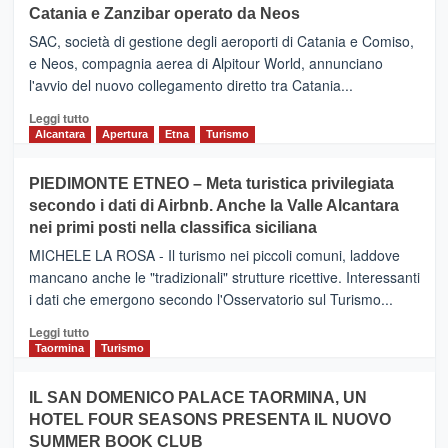
Catania e Zanzibar operato da Neos
SAC, società di gestione degli aeroporti di Catania e Comiso,
e Neos, compagnia aerea di Alpitour World, annunciano
l'avvio del nuovo collegamento diretto tra Catania...
Leggi
Leggi tutto
di
Alcantara
Apertura
Etna
Turismo
più
su
PIEDIMONTE ETNEO – Meta turistica privilegiata
CATANIA
secondo i dati di Airbnb. Anche la Valle Alcantara
–
nei primi posti nella classifica siciliana
Inaugurato
il
MICHELE LA ROSA - Il turismo nei piccoli comuni, laddove
nuovo
mancano anche le "tradizionali" strutture ricettive. Interessanti
collegamento
i dati che emergono secondo l'Osservatorio sul Turismo...
tra
Catania
Leggi
Leggi tutto
e
di
Taormina
Turismo
Zanzibar
più
operato
su
IL SAN DOMENICO PALACE TAORMINA, UN
da
PIEDIMONTE
Neos
HOTEL FOUR SEASONS PRESENTA IL NUOVO
ETNEO
SUMMER BOOK CLUB
–