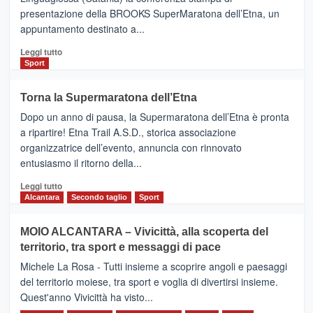
via
presentazione della BROOKS SuperMaratona dell’Etna, un
i
appuntamento destinato a...
collegamenti
Leggi
Leggi tutto
di
Sport
più
su
Torna la Supermaratona dell’Etna
BROOKS
Dopo un anno di pausa, la Supermaratona dell’Etna è pronta
SuperMaratona
dell’Etna,
a ripartire! Etna Trail A.S.D., storica associazione
presentata
organizzatrice dell’evento, annuncia con rinnovato
l’edizione
entusiasmo il ritorno della...
2026
Leggi
Leggi tutto
di
Alcantara
Secondo taglio
Sport
più
su
MOIO ALCANTARA – Vivicittà, alla scoperta del
Torna
territorio, tra sport e messaggi di pace
la
Supermaratona
Michele La Rosa - Tutti insieme a scoprire angoli e paesaggi
dell’Etna
del territorio moiese, tra sport e voglia di divertirsi insieme.
Quest'anno Vivicittà ha visto...