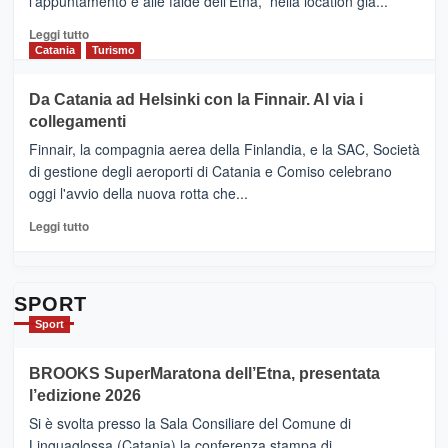
l'appuntamento è alle falde dell'Etna, nella location già...
“Vino
&
Leggi
Leggi tutto
Cultura
di
Catania
Turismo
2026”.
più
Le
su
Da Catania ad Helsinki con la Finnair. Al via i
tappe
RANDAZZO
collegamenti
dell’enoturismo
–
sull’Etna
Ci
Finnair, la compagnia aerea della Finlandia, e la SAC, Società
siamo
di gestione degli aeroporti di Catania e Comiso celebrano
quasi….
oggi l'avvio della nuova rotta che...
pronti
per
Leggi
Leggi tutto
Contrade
di
dell’Etna
più
su
Da
SPORT
Catania
Sport
ad
Helsinki
BROOKS SuperMaratona dell’Etna, presentata
con
la
l’edizione 2026
Finnair.
Si è svolta presso la Sala Consiliare del Comune di
Al
Linguaglossa (Catania) la conferenza stampa di