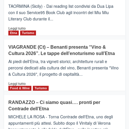
Meta
TAORMINA (Sicily) - Dai reading list condivisi da Dua Lipa
turistica
con il suo Service95 Book Club agli incontri del Miu Miu
privilegiata
Literary Club durante il...
secondo
i
Leggi
Leggi tutto
dati
di
Etna
Turismo
di
più
Airbnb.
su
VIAGRANDE (Ct) – Benanti presenta “Vino &
Anche
IL
la
Cultura 2026”. Le tappe dell’enoturismo sull’Etna
SAN
Valle
DOMENICO
Ai piedi dell'Etna, tra vigneti storici, architetture rurali e
Alcantara
PALACE
percorsi dedicati alla cultura del vino, Benanti presenta "Vino
nei
TAORMINA,
& Cultura 2026", il progetto di ospitalità...
primi
UN
posti
HOTEL
Leggi
Leggi tutto
nella
FOUR
di
Food & Wine
Turismo
classifica
SEASONS
più
siciliana
PRESENTA
su
RANDAZZO – Ci siamo quasi…. pronti per
IL
VIAGRANDE
Contrade dell’Etna
NUOVO
(Ct)
SUMMER
–
MICHELE LA ROSA - Torna Contrade dell'Etna, uno degli
BOOK
Benanti
appuntamenti più attesi. Subito dopo il Vinitaly di Verona
CLUB
presenta