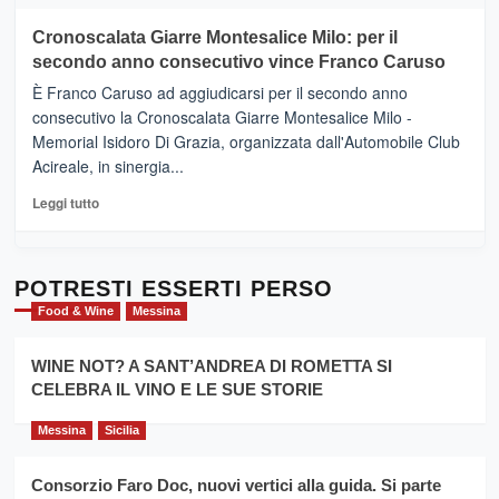
più
tour
su
Cronoscalata Giarre Montesalice Milo: per il
tra
Mondello
sapori
secondo anno consecutivo vince Franco Caruso
(Palermo)
e
–
È Franco Caruso ad aggiudicarsi per il secondo anno
vicoli
“E
consecutivo la Cronoscalata Giarre Montesalice Milo -
medievali
adesso
Memorial Isidoro Di Grazia, organizzata dall'Automobile Club
Pasta
Acireale, in sinergia...
–
La
Leggi
Leggi tutto
Sicilia
di
al
più
Dente”,
su
l’
Cronoscalata
POTRESTI ESSERTI PERSO
evento
Giarre
Food & Wine
Messina
per
Montesalice
promuovere
Milo:
la
WINE NOT? A SANT’ANDREA DI ROMETTA SI
per
filiera
CELEBRA IL VINO E LE SUE STORIE
il
del
secondo
grano
anno
Messina
Sicilia
duro
consecutivo
siciliano
vince
Consorzio Faro Doc, nuovi vertici alla guida. Si parte
Franco