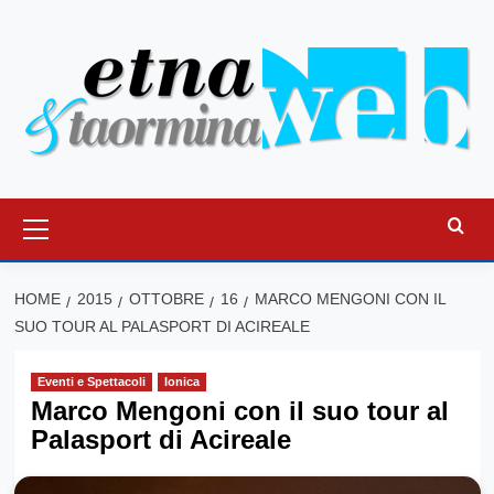
Vai
al
contenuto
Menu
principale
HOME
2015
OTTOBRE
16
MARCO MENGONI CON IL
SUO TOUR AL PALASPORT DI ACIREALE
Eventi e Spettacoli
Ionica
Marco Mengoni con il suo tour al
Palasport di Acireale