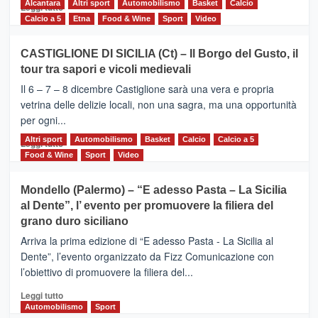
Alcantara
Leggi
Altri sport
Automobilismo
Basket
Calcio
Leggi tutto
di
Calcio a 5
Etna
Food & Wine
Sport
Video
più
su
CASTIGLIONE DI SICILIA (Ct) – Il Borgo del Gusto, il
MOIO
tour tra sapori e vicoli medievali
ALCANTARA
–
Il 6 – 7 – 8 dicembre Castiglione sarà una vera e propria
Vivicittà,
vetrina delle delizie locali, non una sagra, ma una opportunità
alla
per ogni...
scoperta
del
Altri sport
Leggi
Automobilismo
Basket
Calcio
Calcio a 5
Leggi tutto
territorio,
di
Food & Wine
Sport
Video
tra
più
sport
su
Mondello (Palermo) – “E adesso Pasta – La Sicilia
e
CASTIGLIONE
al Dente”, l’ evento per promuovere la filiera del
messaggi
DI
di
grano duro siciliano
SICILIA
pace
(Ct)
Arriva la prima edizione di “E adesso Pasta - La Sicilia al
–
Dente”, l’evento organizzato da Fizz Comunicazione con
Il
l’obiettivo di promuovere la filiera del...
Borgo
del
Leggi
Leggi tutto
Gusto,
di
Automobilismo
Sport
il