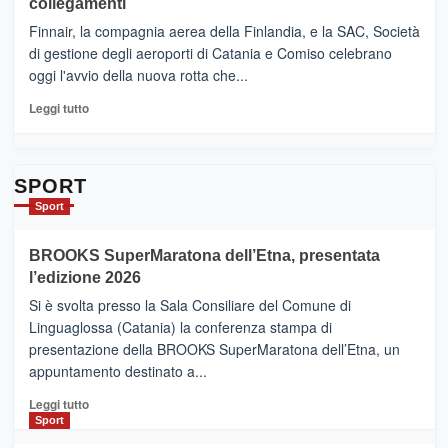
collegamenti
dell’enoturismo
–
sull’Etna
Ci
Finnair, la compagnia aerea della Finlandia, e la SAC, Società
siamo
di gestione degli aeroporti di Catania e Comiso celebrano
quasi….
oggi l'avvio della nuova rotta che...
pronti
per
Leggi
Leggi tutto
Contrade
di
dell’Etna
più
su
Da
SPORT
Catania
Sport
ad
Helsinki
BROOKS SuperMaratona dell’Etna, presentata
con
la
l’edizione 2026
Finnair.
Si è svolta presso la Sala Consiliare del Comune di
Al
Linguaglossa (Catania) la conferenza stampa di
via
presentazione della BROOKS SuperMaratona dell’Etna, un
i
appuntamento destinato a...
collegamenti
Leggi
Leggi tutto
di
Sport
più