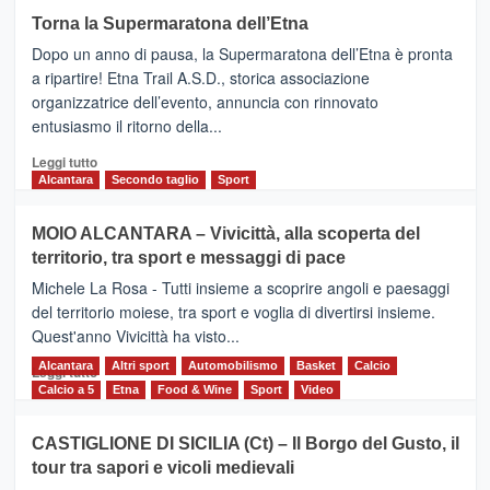
su
Torna la Supermaratona dell’Etna
BROOKS
Dopo un anno di pausa, la Supermaratona dell’Etna è pronta
SuperMaratona
dell’Etna,
a ripartire! Etna Trail A.S.D., storica associazione
presentata
organizzatrice dell’evento, annuncia con rinnovato
l’edizione
entusiasmo il ritorno della...
2026
Leggi
Leggi tutto
di
Alcantara
Secondo taglio
Sport
più
su
MOIO ALCANTARA – Vivicittà, alla scoperta del
Torna
territorio, tra sport e messaggi di pace
la
Supermaratona
Michele La Rosa - Tutti insieme a scoprire angoli e paesaggi
dell’Etna
del territorio moiese, tra sport e voglia di divertirsi insieme.
Quest'anno Vivicittà ha visto...
Alcantara
Leggi
Altri sport
Automobilismo
Basket
Calcio
Leggi tutto
di
Calcio a 5
Etna
Food & Wine
Sport
Video
più
su
CASTIGLIONE DI SICILIA (Ct) – Il Borgo del Gusto, il
MOIO
tour tra sapori e vicoli medievali
ALCANTARA