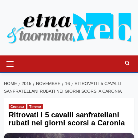
Vai
al
contenuto
Menu
principale
HOME
2015
NOVEMBRE
16
RITROVATI I 5 CAVALLI
SANFRATELLANI RUBATI NEI GIORNI SCORSI A CARONIA
Cronaca
Tirreno
Ritrovati i 5 cavalli sanfratellani
rubati nei giorni scorsi a Caronia