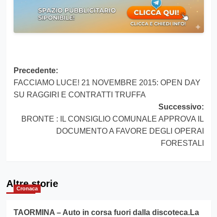
Navigazione
Precedente:
FACCIAMO LUCE! 21 NOVEMBRE 2015: OPEN DAY
articolo
SU RAGGIRI E CONTRATTI TRUFFA
Successivo:
BRONTE : IL CONSIGLIO COMUNALE APPROVA IL
DOCUMENTO A FAVORE DEGLI OPERAI
FORESTALI
Altre storie
Cronaca
TAORMINA – Auto in corsa fuori dalla discoteca.La