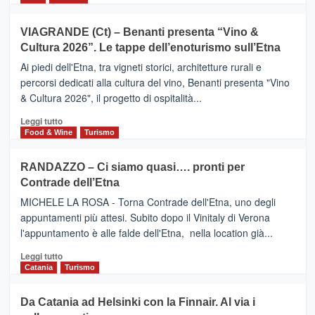
di
più
Airbnb.
su
VIAGRANDE (Ct) – Benanti presenta “Vino &
Anche
IL
la
Cultura 2026”. Le tappe dell’enoturismo sull’Etna
SAN
Valle
DOMENICO
Ai piedi dell'Etna, tra vigneti storici, architetture rurali e
Alcantara
PALACE
percorsi dedicati alla cultura del vino, Benanti presenta "Vino
nei
TAORMINA,
& Cultura 2026", il progetto di ospitalità...
primi
UN
posti
HOTEL
Leggi
Leggi tutto
nella
FOUR
di
Food & Wine
Turismo
classifica
SEASONS
più
siciliana
PRESENTA
su
RANDAZZO – Ci siamo quasi…. pronti per
IL
VIAGRANDE
Contrade dell’Etna
NUOVO
(Ct)
SUMMER
–
MICHELE LA ROSA - Torna Contrade dell'Etna, uno degli
BOOK
Benanti
appuntamenti più attesi. Subito dopo il Vinitaly di Verona
CLUB
presenta
l'appuntamento è alle falde dell'Etna, nella location già...
“Vino
&
Leggi
Leggi tutto
Cultura
di
Catania
Turismo
2026”.
più
Le
su
Da Catania ad Helsinki con la Finnair. Al via i
tappe
RANDAZZO