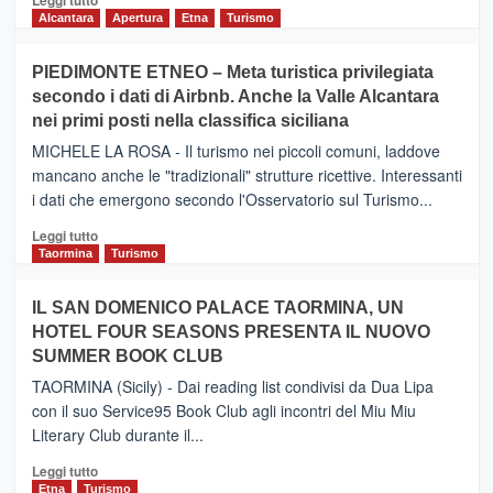
Leggi tutto
di
Alcantara
Apertura
Etna
Turismo
più
su
PIEDIMONTE ETNEO – Meta turistica privilegiata
CATANIA
secondo i dati di Airbnb. Anche la Valle Alcantara
–
nei primi posti nella classifica siciliana
Inaugurato
il
MICHELE LA ROSA - Il turismo nei piccoli comuni, laddove
nuovo
mancano anche le "tradizionali" strutture ricettive. Interessanti
collegamento
i dati che emergono secondo l'Osservatorio sul Turismo...
tra
Catania
Leggi
Leggi tutto
e
di
Taormina
Turismo
Zanzibar
più
operato
su
IL SAN DOMENICO PALACE TAORMINA, UN
da
PIEDIMONTE
Neos
HOTEL FOUR SEASONS PRESENTA IL NUOVO
ETNEO
SUMMER BOOK CLUB
–
Meta
TAORMINA (Sicily) - Dai reading list condivisi da Dua Lipa
turistica
con il suo Service95 Book Club agli incontri del Miu Miu
privilegiata
Literary Club durante il...
secondo
i
Leggi
Leggi tutto
dati
di
Etna
Turismo