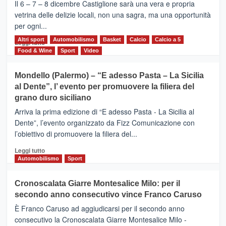
–
Il 6 – 7 – 8 dicembre Castiglione sarà una vera e propria
Vivicittà,
vetrina delle delizie locali, non una sagra, ma una opportunità
alla
per ogni...
scoperta
del
Altri sport
Leggi
Automobilismo
Basket
Calcio
Calcio a 5
Leggi tutto
territorio,
di
Food & Wine
Sport
Video
tra
più
sport
su
Mondello (Palermo) – “E adesso Pasta – La Sicilia
e
CASTIGLIONE
al Dente”, l’ evento per promuovere la filiera del
messaggi
DI
di
grano duro siciliano
SICILIA
pace
(Ct)
Arriva la prima edizione di “E adesso Pasta - La Sicilia al
–
Dente”, l’evento organizzato da Fizz Comunicazione con
Il
l’obiettivo di promuovere la filiera del...
Borgo
del
Leggi
Leggi tutto
Gusto,
di
Automobilismo
Sport
il
più
tour
su
Cronoscalata Giarre Montesalice Milo: per il
tra
Mondello
sapori
secondo anno consecutivo vince Franco Caruso
(Palermo)
e
–
È Franco Caruso ad aggiudicarsi per il secondo anno
vicoli
“E
consecutivo la Cronoscalata Giarre Montesalice Milo -
medievali
adesso