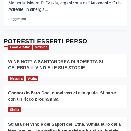
Memorial Isidoro Di Grazia, organizzata dall'Automobile Club
Pasta
Acireale, in sinergia...
–
La
Leggi
Leggi tutto
Sicilia
di
al
più
Dente”,
su
l’
Cronoscalata
POTRESTI ESSERTI PERSO
evento
Giarre
Food & Wine
Messina
per
Montesalice
promuovere
Milo:
la
WINE NOT? A SANT’ANDREA DI ROMETTA SI
per
filiera
CELEBRA IL VINO E LE SUE STORIE
il
del
secondo
grano
anno
Messina
Sicilia
duro
consecutivo
siciliano
vince
Consorzio Faro Doc, nuovi vertici alla guida. Si parte
Franco
con un ricco programma
Caruso
Sicilia
Strada del Vino e dei Sapori dell’Etna, 90mila euro dalla
Regione per il progetto di segnaletica turistica digitale