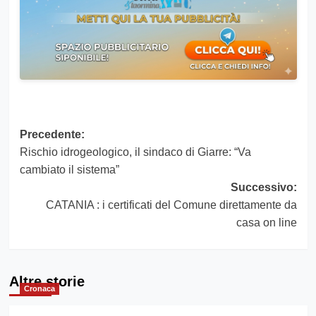
Navigazione
Precedente:
Rischio idrogeologico, il sindaco di Giarre: “Va
articolo
cambiato il sistema”
Successivo:
CATANIA : i certificati del Comune direttamente da
casa on line
Altre storie
Cronaca