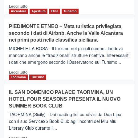
Leggi
Leggi tutto
di
Alcantara
Apertura
Etna
Turismo
più
su
PIEDIMONTE ETNEO – Meta turistica privilegiata
CATANIA
secondo i dati di Airbnb. Anche la Valle Alcantara
–
nei primi posti nella classifica siciliana
Inaugurato
il
MICHELE LA ROSA - Il turismo nei piccoli comuni, laddove
nuovo
mancano anche le "tradizionali" strutture ricettive. Interessanti
collegamento
i dati che emergono secondo l'Osservatorio sul Turismo...
tra
Catania
Leggi
Leggi tutto
e
di
Taormina
Turismo
Zanzibar
più
operato
su
IL SAN DOMENICO PALACE TAORMINA, UN
da
PIEDIMONTE
Neos
HOTEL FOUR SEASONS PRESENTA IL NUOVO
ETNEO
SUMMER BOOK CLUB
–
Meta
TAORMINA (Sicily) - Dai reading list condivisi da Dua Lipa
turistica
con il suo Service95 Book Club agli incontri del Miu Miu
privilegiata
Literary Club durante il...
secondo
i
Leggi