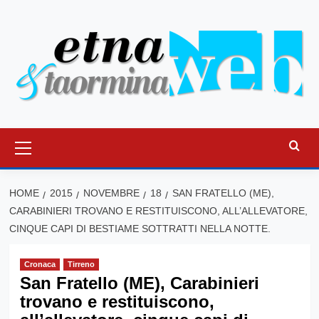
Vai
al
contenuto
Menu
principale
HOME
2015
NOVEMBRE
18
SAN FRATELLO (ME),
CARABINIERI TROVANO E RESTITUISCONO, ALL’ALLEVATORE,
CINQUE CAPI DI BESTIAME SOTTRATTI NELLA NOTTE.
Cronaca
Tirreno
San Fratello (ME), Carabinieri
trovano e restituiscono,