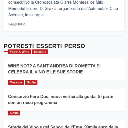
consecutivo la Cronoscalata Giarre Montesalice Milo -
medievali
adesso
Memorial Isidoro Di Grazia, organizzata dall'Automobile Club
Pasta
Acireale, in sinergia...
–
La
Leggi
Leggi tutto
Sicilia
di
al
più
Dente”,
su
l’
Cronoscalata
POTRESTI ESSERTI PERSO
evento
Giarre
Food & Wine
Messina
per
Montesalice
promuovere
Milo:
la
WINE NOT? A SANT’ANDREA DI ROMETTA SI
per
filiera
CELEBRA IL VINO E LE SUE STORIE
il
del
secondo
grano
anno
Messina
Sicilia
duro
consecutivo
siciliano
vince
Consorzio Faro Doc, nuovi vertici alla guida. Si parte
Franco
con un ricco programma
Caruso
Sicilia
Strada del Vino e dei Sapori dell’Etna, 90mila euro dalla