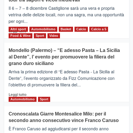
ALCANTARA
–
Il 6 – 7 – 8 dicembre Castiglione sarà una vera e propria
Vivicittà,
vetrina delle delizie locali, non una sagra, ma una opportunità
alla
per ogni...
scoperta
del
Altri sport
Leggi
Automobilismo
Basket
Calcio
Calcio a 5
Leggi tutto
territorio,
di
Food & Wine
Sport
Video
tra
più
sport
su
Mondello (Palermo) – “E adesso Pasta – La Sicilia
e
CASTIGLIONE
al Dente”, l’ evento per promuovere la filiera del
messaggi
DI
di
grano duro siciliano
SICILIA
pace
(Ct)
Arriva la prima edizione di “E adesso Pasta - La Sicilia al
–
Dente”, l’evento organizzato da Fizz Comunicazione con
Il
l’obiettivo di promuovere la filiera del...
Borgo
del
Leggi
Leggi tutto
Gusto,
di
Automobilismo
Sport
il
più
tour
su
Cronoscalata Giarre Montesalice Milo: per il
tra
Mondello
sapori
secondo anno consecutivo vince Franco Caruso
(Palermo)
e
–
È Franco Caruso ad aggiudicarsi per il secondo anno
vicoli
“E