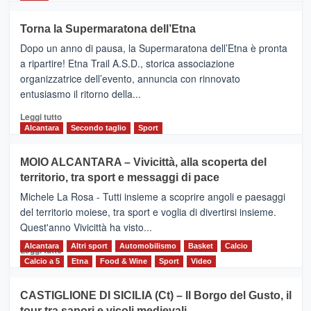
più
su
Torna la Supermaratona dell’Etna
BROOKS
Dopo un anno di pausa, la Supermaratona dell’Etna è pronta
SuperMaratona
dell’Etna,
a ripartire! Etna Trail A.S.D., storica associazione
presentata
organizzatrice dell’evento, annuncia con rinnovato
l’edizione
entusiasmo il ritorno della...
2026
Leggi
Leggi tutto
di
Alcantara
Secondo taglio
Sport
più
su
MOIO ALCANTARA – Vivicittà, alla scoperta del
Torna
territorio, tra sport e messaggi di pace
la
Supermaratona
Michele La Rosa - Tutti insieme a scoprire angoli e paesaggi
dell’Etna
del territorio moiese, tra sport e voglia di divertirsi insieme.
Quest'anno Vivicittà ha visto...
Alcantara
Leggi
Altri sport
Automobilismo
Basket
Calcio
Leggi tutto
di
Calcio a 5
Etna
Food & Wine
Sport
Video
più
su
CASTIGLIONE DI SICILIA (Ct) – Il Borgo del Gusto, il
MOIO
tour tra sapori e vicoli medievali