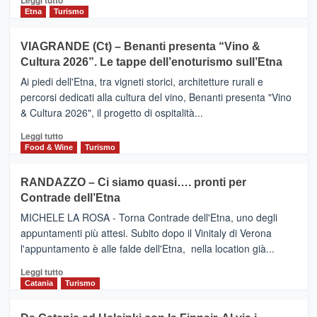
Leggi tutto
dati
di
Etna
Turismo
di
più
Airbnb.
su
VIAGRANDE (Ct) – Benanti presenta “Vino &
Anche
IL
la
Cultura 2026”. Le tappe dell’enoturismo sull’Etna
SAN
Valle
DOMENICO
Ai piedi dell'Etna, tra vigneti storici, architetture rurali e
Alcantara
PALACE
percorsi dedicati alla cultura del vino, Benanti presenta "Vino
nei
TAORMINA,
& Cultura 2026", il progetto di ospitalità...
primi
UN
posti
HOTEL
Leggi
Leggi tutto
nella
FOUR
di
Food & Wine
Turismo
classifica
SEASONS
più
siciliana
PRESENTA
su
RANDAZZO – Ci siamo quasi…. pronti per
IL
VIAGRANDE
Contrade dell’Etna
NUOVO
(Ct)
SUMMER
–
MICHELE LA ROSA - Torna Contrade dell'Etna, uno degli
BOOK
Benanti
appuntamenti più attesi. Subito dopo il Vinitaly di Verona
CLUB
presenta
l'appuntamento è alle falde dell'Etna, nella location già...
“Vino
&
Leggi
Leggi tutto
Cultura
di
Catania
Turismo
2026”.
più
Le
su