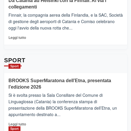
Da Catania ad Helsinki con la Finnair. Al via i
tappe
RANDAZZO
collegamenti
dell’enoturismo
–
sull’Etna
Ci
Finnair, la compagnia aerea della Finlandia, e la SAC, Società
siamo
di gestione degli aeroporti di Catania e Comiso celebrano
quasi….
oggi l'avvio della nuova rotta che...
pronti
per
Leggi
Leggi tutto
Contrade
di
dell’Etna
più
su
Da
SPORT
Catania
Sport
ad
Helsinki
BROOKS SuperMaratona dell’Etna, presentata
con
la
l’edizione 2026
Finnair.
Si è svolta presso la Sala Consiliare del Comune di
Al
Linguaglossa (Catania) la conferenza stampa di
via
presentazione della BROOKS SuperMaratona dell’Etna, un
i
appuntamento destinato a...
collegamenti
Leggi
Leggi tutto
di
Sport