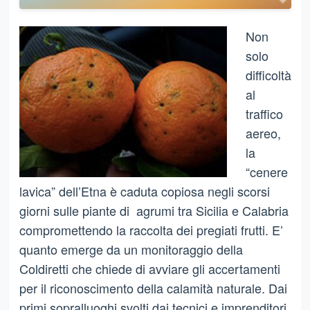
Non
solo
difficoltà
al
traffico
aereo,
la
“cenere
lavica” dell’Etna è caduta copiosa negli scorsi
giorni sulle piante di agrumi tra Sicilia e Calabria
compromettendo la raccolta dei pregiati frutti. E’
quanto emerge da un monitoraggio della
Coldiretti che chiede di avviare gli accertamenti
per il riconoscimento della calamità naturale. Dai
primi sopralluoghi svolti dai tecnici e imprenditori