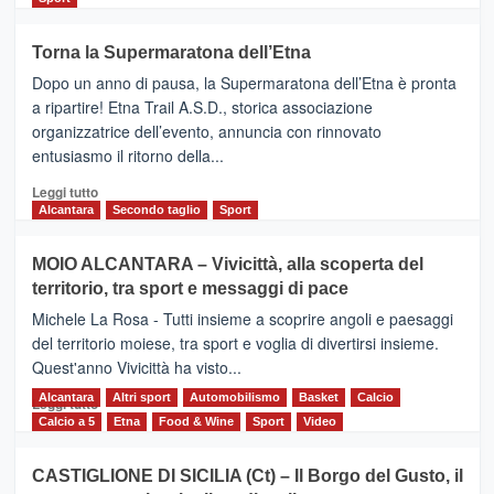
più
su
Torna la Supermaratona dell’Etna
BROOKS
Dopo un anno di pausa, la Supermaratona dell’Etna è pronta
SuperMaratona
dell’Etna,
a ripartire! Etna Trail A.S.D., storica associazione
presentata
organizzatrice dell’evento, annuncia con rinnovato
l’edizione
entusiasmo il ritorno della...
2026
Leggi
Leggi tutto
di
Alcantara
Secondo taglio
Sport
più
su
MOIO ALCANTARA – Vivicittà, alla scoperta del
Torna
territorio, tra sport e messaggi di pace
la
Supermaratona
Michele La Rosa - Tutti insieme a scoprire angoli e paesaggi
dell’Etna
del territorio moiese, tra sport e voglia di divertirsi insieme.
Quest'anno Vivicittà ha visto...
Alcantara
Leggi
Altri sport
Automobilismo
Basket
Calcio
Leggi tutto
di
Calcio a 5
Etna
Food & Wine
Sport
Video
più
su
CASTIGLIONE DI SICILIA (Ct) – Il Borgo del Gusto, il
MOIO