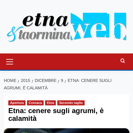
Vai
al
contenuto
Menu
principale
HOME
2015
DICEMBRE
9
ETNA: CENERE SUGLI
AGRUMI, È CALAMITÀ
Apertura
Cronaca
Etna
Secondo taglio
Etna: cenere sugli agrumi, è
calamità