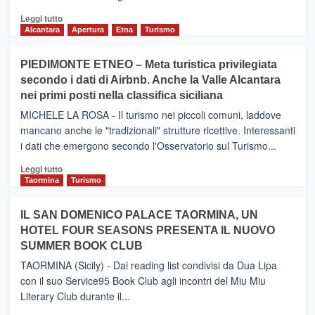
Leggi
Leggi tutto
di
Alcantara
Apertura
Etna
Turismo
più
su
PIEDIMONTE ETNEO – Meta turistica privilegiata
CATANIA
secondo i dati di Airbnb. Anche la Valle Alcantara
–
nei primi posti nella classifica siciliana
Inaugurato
il
MICHELE LA ROSA - Il turismo nei piccoli comuni, laddove
nuovo
mancano anche le "tradizionali" strutture ricettive. Interessanti
collegamento
i dati che emergono secondo l'Osservatorio sul Turismo...
tra
Catania
Leggi
Leggi tutto
e
di
Taormina
Turismo
Zanzibar
più
operato
su
IL SAN DOMENICO PALACE TAORMINA, UN
da
PIEDIMONTE
Neos
HOTEL FOUR SEASONS PRESENTA IL NUOVO
ETNEO
SUMMER BOOK CLUB
–
Meta
TAORMINA (Sicily) - Dai reading list condivisi da Dua Lipa
turistica
con il suo Service95 Book Club agli incontri del Miu Miu
privilegiata
Literary Club durante il...
secondo
i