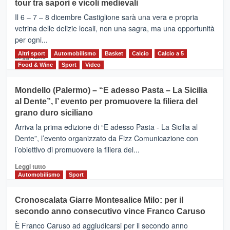
tour tra sapori e vicoli medievali
ALCANTARA
–
Il 6 – 7 – 8 dicembre Castiglione sarà una vera e propria
Vivicittà,
vetrina delle delizie locali, non una sagra, ma una opportunità
alla
per ogni...
scoperta
del
Altri sport
Leggi
Automobilismo
Basket
Calcio
Calcio a 5
Leggi tutto
territorio,
di
Food & Wine
Sport
Video
tra
più
sport
su
Mondello (Palermo) – “E adesso Pasta – La Sicilia
e
CASTIGLIONE
al Dente”, l’ evento per promuovere la filiera del
messaggi
DI
di
grano duro siciliano
SICILIA
pace
(Ct)
Arriva la prima edizione di “E adesso Pasta - La Sicilia al
–
Dente”, l’evento organizzato da Fizz Comunicazione con
Il
l’obiettivo di promuovere la filiera del...
Borgo
del
Leggi
Leggi tutto
Gusto,
di
Automobilismo
Sport
il
più
tour
su
Cronoscalata Giarre Montesalice Milo: per il
tra
Mondello
sapori
secondo anno consecutivo vince Franco Caruso
(Palermo)
e
–
È Franco Caruso ad aggiudicarsi per il secondo anno