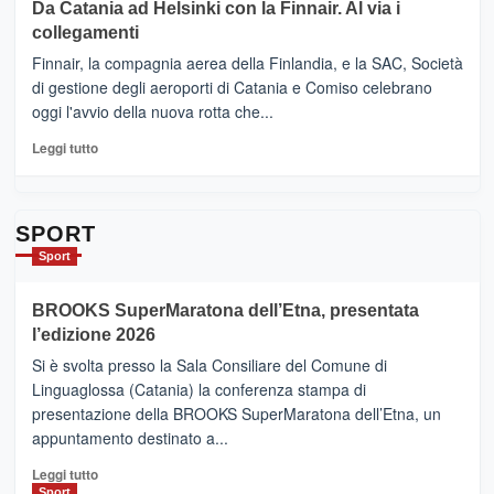
Da Catania ad Helsinki con la Finnair. Al via i
tappe
RANDAZZO
collegamenti
dell’enoturismo
–
sull’Etna
Ci
Finnair, la compagnia aerea della Finlandia, e la SAC, Società
siamo
di gestione degli aeroporti di Catania e Comiso celebrano
quasi….
oggi l'avvio della nuova rotta che...
pronti
per
Leggi
Leggi tutto
Contrade
di
dell’Etna
più
su
Da
SPORT
Catania
Sport
ad
Helsinki
BROOKS SuperMaratona dell’Etna, presentata
con
la
l’edizione 2026
Finnair.
Si è svolta presso la Sala Consiliare del Comune di
Al
Linguaglossa (Catania) la conferenza stampa di
via
presentazione della BROOKS SuperMaratona dell’Etna, un
i
appuntamento destinato a...
collegamenti
Leggi
Leggi tutto
di
Sport