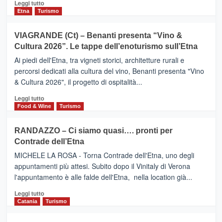
Leggi
Leggi tutto
dati
di
Etna
Turismo
di
più
Airbnb.
su
VIAGRANDE (Ct) – Benanti presenta “Vino &
Anche
IL
la
Cultura 2026”. Le tappe dell’enoturismo sull’Etna
SAN
Valle
DOMENICO
Ai piedi dell'Etna, tra vigneti storici, architetture rurali e
Alcantara
PALACE
percorsi dedicati alla cultura del vino, Benanti presenta "Vino
nei
TAORMINA,
& Cultura 2026", il progetto di ospitalità...
primi
UN
posti
HOTEL
Leggi
Leggi tutto
nella
FOUR
di
Food & Wine
Turismo
classifica
SEASONS
più
siciliana
PRESENTA
su
RANDAZZO – Ci siamo quasi…. pronti per
IL
VIAGRANDE
Contrade dell’Etna
NUOVO
(Ct)
SUMMER
–
MICHELE LA ROSA - Torna Contrade dell'Etna, uno degli
BOOK
Benanti
appuntamenti più attesi. Subito dopo il Vinitaly di Verona
CLUB
presenta
l'appuntamento è alle falde dell'Etna, nella location già...
“Vino
&
Leggi
Leggi tutto
Cultura
di
Catania
Turismo
2026”.
più
Le
su