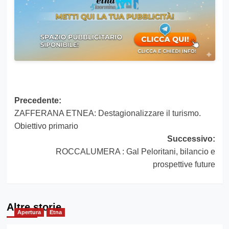
Navigazione
Precedente:
ZAFFERANA ETNEA: Destagionalizzare il turismo.
articolo
Obiettivo primario
Successivo:
ROCCALUMERA : Gal Peloritani, bilancio e
prospettive future
Altre storie
Apertura
Etna