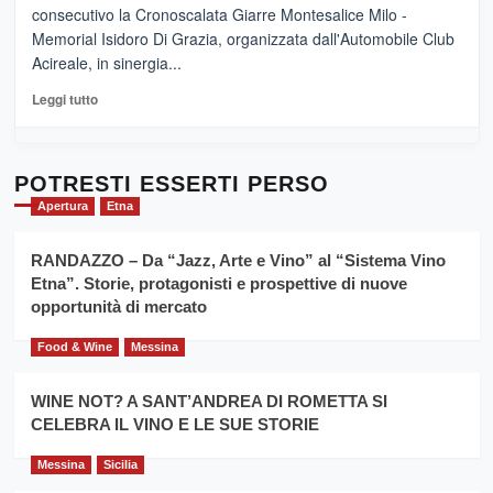
vicoli
“E
consecutivo la Cronoscalata Giarre Montesalice Milo -
medievali
adesso
Memorial Isidoro Di Grazia, organizzata dall'Automobile Club
Pasta
Acireale, in sinergia...
–
La
Leggi
Leggi tutto
Sicilia
di
al
più
Dente”,
su
l’
Cronoscalata
POTRESTI ESSERTI PERSO
evento
Giarre
Apertura
Etna
per
Montesalice
promuovere
Milo:
la
RANDAZZO – Da “Jazz, Arte e Vino” al “Sistema Vino
per
filiera
Etna”. Storie, protagonisti e prospettive di nuove
il
del
secondo
opportunità di mercato
grano
anno
duro
consecutivo
Food & Wine
Messina
siciliano
vince
Franco
WINE NOT? A SANT’ANDREA DI ROMETTA SI
Caruso
CELEBRA IL VINO E LE SUE STORIE
Messina
Sicilia