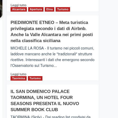
Leggi
Leggi tutto
di
Alcantara
Apertura
Etna
Turismo
più
su
PIEDIMONTE ETNEO – Meta turistica
CATANIA
privilegiata secondo i dati di Airbnb.
–
Inaugurato
Anche la Valle Alcantara nei primi posti
il
nella classifica siciliana
nuovo
MICHELE LA ROSA - Il turismo nei piccoli comuni,
collegamento
laddove mancano anche le "tradizionali" strutture
tra
ricettive. Interessanti i dati che emergono secondo
Catania
e
l'Osservatorio sul Turismo...
Zanzibar
Leggi
Leggi tutto
operato
di
Taormina
Turismo
da
più
Neos
su
IL SAN DOMENICO PALACE
PIEDIMONTE
TAORMINA, UN HOTEL FOUR
ETNEO
–
SEASONS PRESENTA IL NUOVO
Meta
SUMMER BOOK CLUB
turistica
TAORMINA (Sicily) - Dai reading list condivisi da