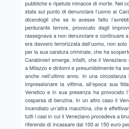
pubbliche e ripetute minacce di morte. Nel co
stata sul punto di denunciare l’uomo ai Car
dicendogli che se lo avesse fatto l’avre
perdurante terrore, provocato dagli improvvi
rassegnava a non denunciare e continuare a s
era davvero terrorizzata dall’uomo, non solo 
per la sua caratura criminale, che ha scoper
Carabinieri emerge, infatti, che il Veneziano
a Milazzo e dintorni e presumibilmente ha svo
anche nell’ultimo anno. In una circostanza i
impressionare la vittima, all’epoca sua fid
Venetico e in sua presenza ha provocato l’
cosparsa di benzina. In un altro caso il Ve
incendiato un’altra macchina, che è effettiv
tutti i casi in cui il Veneziano procedeva a b
riferendo di incassare dai 100 ai 150 euro per