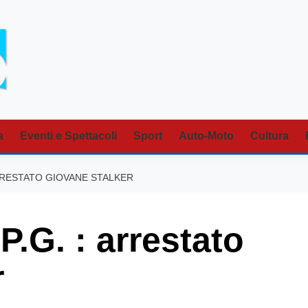
a
Eventi e Spettacoli
Sport
Auto-Moto
Cultura
RRESTATO GIOVANE STALKER
G. : arrestato
r