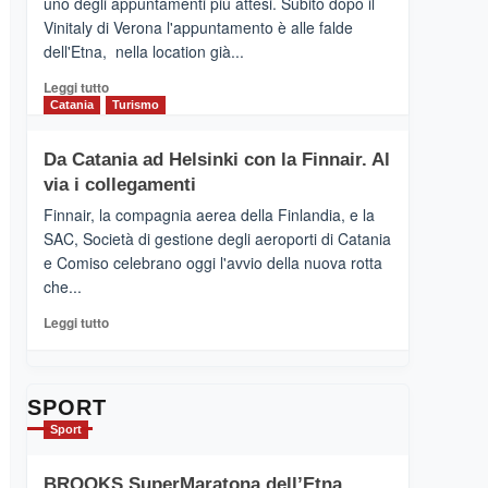
uno degli appuntamenti più attesi. Subito dopo il
presenta
Vinitaly di Verona l'appuntamento è alle falde
“Vino
dell'Etna, nella location già...
&
Cultura
Leggi
Leggi tutto
2026”.
di
Catania
Turismo
Le
più
tappe
su
Da Catania ad Helsinki con la Finnair. Al
dell’enoturismo
RANDAZZO
sull’Etna
via i collegamenti
–
Ci
Finnair, la compagnia aerea della Finlandia, e la
siamo
SAC, Società di gestione degli aeroporti di Catania
quasi….
e Comiso celebrano oggi l'avvio della nuova rotta
pronti
che...
per
Contrade
Leggi
Leggi tutto
dell’Etna
di
più
su
Da
SPORT
Catania
Sport
ad
Helsinki
BROOKS SuperMaratona dell’Etna,
con