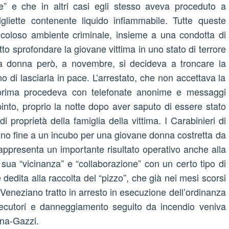
e” e che in altri casi egli stesso aveva proceduto a
igliette contenente liquido infiammabile. Tutte queste
icoloso ambiente criminale, insieme a una condotta di
to sprofondare la giovane vittima in uno stato di terrore
a donna però, a novembre, si decideva a troncare la
 di lasciarla in pace. L’arrestato, che non accettava la
prima procedeva con telefonate anonime e messaggi
espinto, proprio la notte dopo aver saputo di essere stato
i proprietà della famiglia della vittima. I Carabinieri di
ono fine a un incubo per una giovane donna costretta da
 rappresenta un importante risultato operativo anche alla
 sua “vicinanza” e “collaborazione” con un certo tipo di
dedita alla raccolta del “pizzo”, che già nei mesi scorsi
Il Veneziano tratto in arresto in esecuzione dell’ordinanza
ersecutori e danneggiamento seguito da incendio veniva
ina-Gazzi.