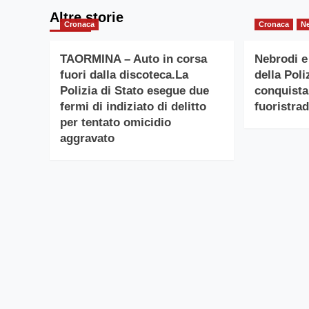
Altre storie
Cronaca
Cronaca
N
TAORMINA – Auto in corsa
Nebrodi e 
fuori dalla discoteca.La
della Poli
Polizia di Stato esegue due
conquista
fermi di indiziato di delitto
fuoristra
per tentato omicidio
aggravato