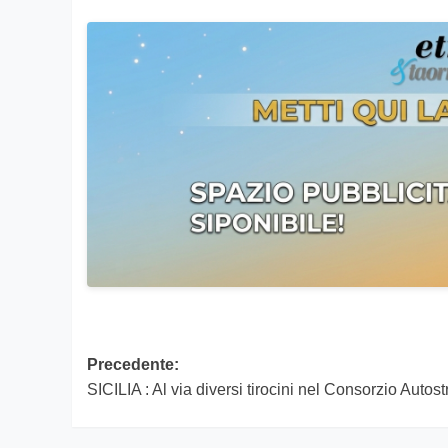
Navigazione
Precedente:
SICILIA : Al via diversi tirocini nel Consorzio Autos
articolo