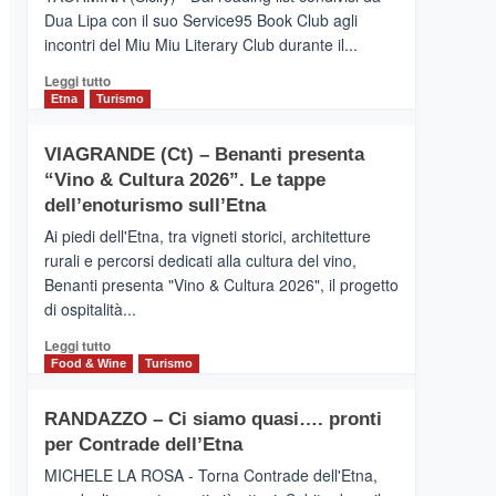
privilegiata
Dua Lipa con il suo Service95 Book Club agli
secondo
incontri del Miu Miu Literary Club durante il...
i
dati
Leggi
Leggi tutto
di
di
Etna
Turismo
Airbnb.
più
Anche
su
la
VIAGRANDE (Ct) – Benanti presenta
IL
Valle
“Vino & Cultura 2026”. Le tappe
SAN
Alcantara
DOMENICO
dell’enoturismo sull’Etna
nei
PALACE
primi
Ai piedi dell'Etna, tra vigneti storici, architetture
TAORMINA,
posti
rurali e percorsi dedicati alla cultura del vino,
UN
nella
Benanti presenta "Vino & Cultura 2026", il progetto
HOTEL
classifica
di ospitalità...
FOUR
siciliana
SEASONS
Leggi
Leggi tutto
PRESENTA
di
Food & Wine
Turismo
IL
più
NUOVO
su
SUMMER
RANDAZZO – Ci siamo quasi…. pronti
VIAGRANDE
BOOK
per Contrade dell’Etna
(Ct)
CLUB
–
MICHELE LA ROSA - Torna Contrade dell'Etna,
Benanti