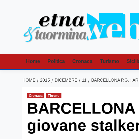
Vai
al
contenuto
Home
Politica
Cronaca
Turismo
Sicili
HOME
2015
DICEMBRE
11
BARCELLONA P.G. : A
Cronaca
Tirreno
BARCELLONA P.
giovane stalke