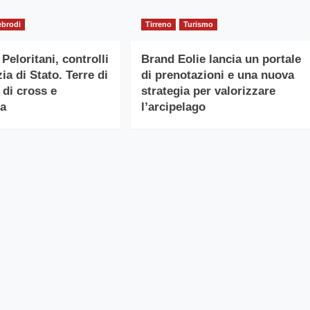
ebrodi
Tirreno
Turismo
Peloritani, controlli
Brand Eolie lancia un portale
zia di Stato. Terre di
di prenotazioni e una nuova
 di cross e
strategia per valorizzare
da
l’arcipelago