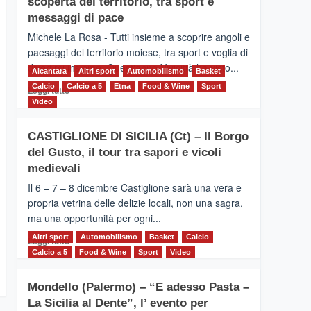
scoperta del territorio, tra sport e
la
Supermaratona
messaggi di pace
dell’Etna
Michele La Rosa - Tutti insieme a scoprire angoli e
paesaggi del territorio moiese, tra sport e voglia di
divertirsi insieme. Quest'anno Vivicittà ha visto...
Alcantara
Altri sport
Automobilismo
Basket
Calcio
Calcio a 5
Leggi
Etna
Food & Wine
Sport
Leggi tutto
di
Video
più
su
CASTIGLIONE DI SICILIA (Ct) – Il Borgo
MOIO
del Gusto, il tour tra sapori e vicoli
ALCANTARA
–
medievali
Vivicittà,
Il 6 – 7 – 8 dicembre Castiglione sarà una vera e
alla
propria vetrina delle delizie locali, non una sagra,
scoperta
ma una opportunità per ogni...
del
territorio,
Altri sport
Leggi
Automobilismo
Basket
Calcio
Leggi tutto
tra
di
Calcio a 5
Food & Wine
Sport
Video
sport
più
e
su
messaggi
Mondello (Palermo) – “E adesso Pasta –
CASTIGLIONE
di
La Sicilia al Dente”, l’ evento per
DI