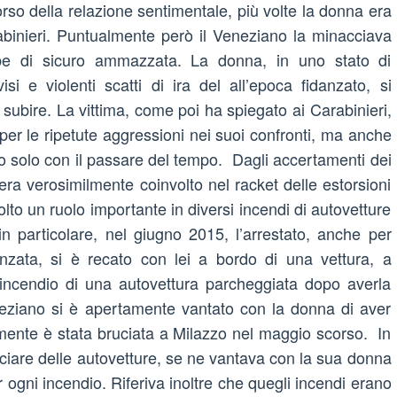
rso della relazione sentimentale, più volte la donna era
abinieri. Puntualmente però il Veneziano la minacciava
bbe di sicuro ammazzata. La donna, in uno stato di
si e violenti scatti di ira del all’epoca fidanzato, si
ubire. La vittima, come poi ha spiegato ai Carabinieri,
per le ripetute aggressioni nei suoi confronti, ma anche
to solo con il passare del tempo. Dagli accertamenti dei
 era verosimilmente coinvolto nel racket delle estorsioni
lto un ruolo importante in diversi incendi di autovetture
n particolare, nel giugno 2015, l’arrestato, anche per
anzata, si è recato con lei a bordo di una vettura, a
incendio di una autovettura parcheggiata dopo averla
neziano si è apertamente vantato con la donna di aver
amente è stata bruciata a Milazzo nel maggio scorso. In
ruciare delle autovetture, se ne vantava con la sua donna
 ogni incendio. Riferiva inoltre che quegli incendi erano