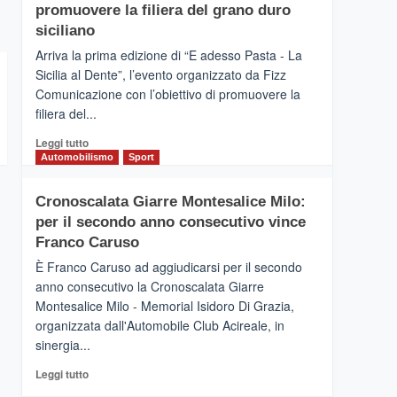
pace
SICILIA
promuovere la filiera del grano duro
(Ct)
siciliano
–
Arriva la prima edizione di “E adesso Pasta - La
Il
Sicilia al Dente”, l’evento organizzato da Fizz
Borgo
Comunicazione con l’obiettivo di promuovere la
del
Gusto,
filiera del...
il
Leggi
Leggi tutto
tour
di
Automobilismo
Sport
tra
più
sapori
su
e
Cronoscalata Giarre Montesalice Milo:
Mondello
vicoli
per il secondo anno consecutivo vince
(Palermo)
medievali
–
Franco Caruso
“E
È Franco Caruso ad aggiudicarsi per il secondo
adesso
anno consecutivo la Cronoscalata Giarre
Pasta
Montesalice Milo - Memorial Isidoro Di Grazia,
–
organizzata dall'Automobile Club Acireale, in
La
Sicilia
sinergia...
al
Leggi
Leggi tutto
Dente”,
di
l’