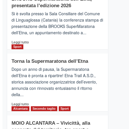
la
presentata l’edizione 2026
Finnair.
Si è svolta presso la Sala Consiliare del Comune
Al
di Linguaglossa (Catania) la conferenza stampa di
via
presentazione della BROOKS SuperMaratona
i
collegamenti
dell’Etna, un appuntamento destinato a...
Leggi
Leggi tutto
di
Sport
più
su
Torna la Supermaratona dell’Etna
BROOKS
SuperMaratona
Dopo un anno di pausa, la Supermaratona
dell’Etna,
dell’Etna è pronta a ripartire! Etna Trail A.S.D.,
presentata
storica associazione organizzatrice dell’evento,
l’edizione
annuncia con rinnovato entusiasmo il ritorno
2026
della...
Leggi
Leggi tutto
di
Alcantara
Secondo taglio
Sport
più
su
MOIO ALCANTARA – Vivicittà, alla
Torna