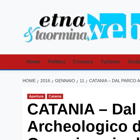
Vai
al
contenuto
Home
Politica
Cronaca
Turismo
Sicili
HOME
2016
GENNAIO
11
CATANIA – DAL PARCO
Apertura
Catania
CATANIA – Dal
Archeologico d