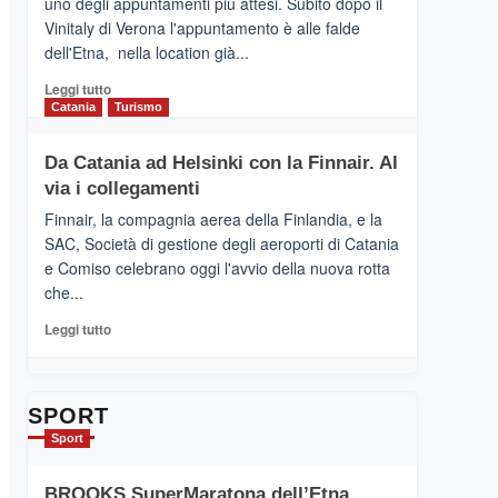
uno degli appuntamenti più attesi. Subito dopo il
presenta
Vinitaly di Verona l'appuntamento è alle falde
“Vino
dell'Etna, nella location già...
&
Cultura
Leggi
Leggi tutto
2026”.
di
Catania
Turismo
Le
più
tappe
su
Da Catania ad Helsinki con la Finnair. Al
dell’enoturismo
RANDAZZO
sull’Etna
via i collegamenti
–
Ci
Finnair, la compagnia aerea della Finlandia, e la
siamo
SAC, Società di gestione degli aeroporti di Catania
quasi….
e Comiso celebrano oggi l'avvio della nuova rotta
pronti
che...
per
Contrade
Leggi
Leggi tutto
dell’Etna
di
più
su
Da
SPORT
Catania
Sport
ad
Helsinki
BROOKS SuperMaratona dell’Etna,
con