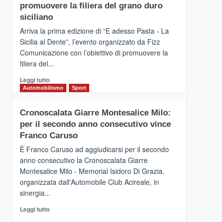
pace
SICILIA
promuovere la filiera del grano duro
(Ct)
siciliano
–
Arriva la prima edizione di “E adesso Pasta - La
Il
Sicilia al Dente”, l’evento organizzato da Fizz
Borgo
Comunicazione con l’obiettivo di promuovere la
del
Gusto,
filiera del...
il
Leggi
Leggi tutto
tour
di
Automobilismo
Sport
tra
più
sapori
su
e
Cronoscalata Giarre Montesalice Milo:
Mondello
vicoli
per il secondo anno consecutivo vince
(Palermo)
medievali
–
Franco Caruso
“E
È Franco Caruso ad aggiudicarsi per il secondo
adesso
anno consecutivo la Cronoscalata Giarre
Pasta
Montesalice Milo - Memorial Isidoro Di Grazia,
–
organizzata dall'Automobile Club Acireale, in
La
Sicilia
sinergia...
al
Leggi
Leggi tutto
Dente”,
di
l’