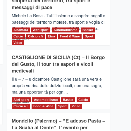
scoperta del territorio, tra sport e
la
Supermaratona
messaggi di pace
dell’Etna
Michele La Rosa - Tutti insieme a scoprire angoli e
paesaggi del territorio moiese, tra sport e voglia di
divertirsi insieme. Quest'anno Vivicittà ha visto...
Alcantara
Altri sport
Automobilismo
Basket
Calcio
Calcio a 5
Leggi
Etna
Food & Wine
Sport
Leggi tutto
di
Video
più
su
CASTIGLIONE DI SICILIA (Ct) – Il Borgo
MOIO
del Gusto, il tour tra sapori e vicoli
ALCANTARA
–
medievali
Vivicittà,
Il 6 – 7 – 8 dicembre Castiglione sarà una vera e
alla
propria vetrina delle delizie locali, non una sagra,
scoperta
ma una opportunità per ogni...
del
territorio,
Altri sport
Leggi
Automobilismo
Basket
Calcio
Leggi tutto
tra
di
Calcio a 5
Food & Wine
Sport
Video
sport
più
e
su
messaggi
Mondello (Palermo) – “E adesso Pasta –
CASTIGLIONE
di
La Sicilia al Dente”, l’ evento per
DI