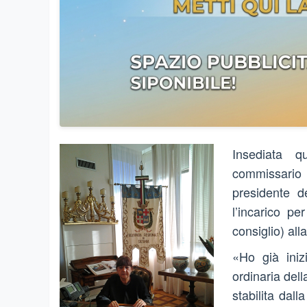
Insediata q
commissario s
presidente d
l’incarico pe
consiglio) al
«Ho già iniz
ordinaria dell
stabilita dall