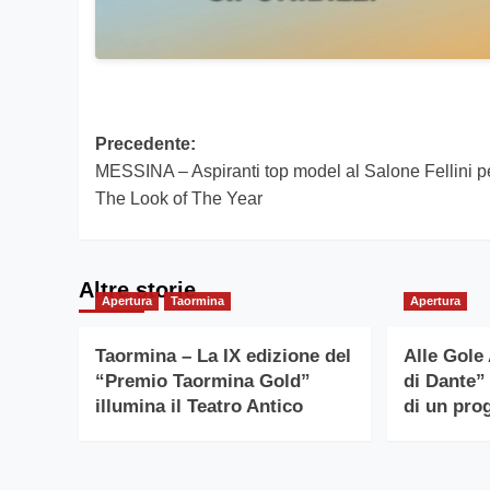
Navigazione
Precedente:
MESSINA – Aspiranti top model al Salone Fellini p
articolo
The Look of The Year
Altre storie
Apertura
Taormina
Apertura
Taormina – La IX edizione del
Alle Gole 
“Premio Taormina Gold”
di Dante”
illumina il Teatro Antico
di un prog