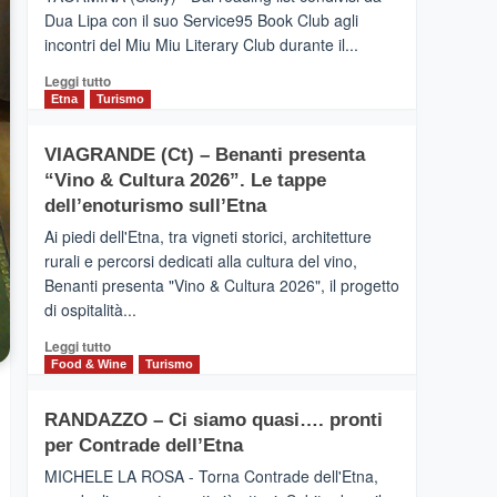
privilegiata
Dua Lipa con il suo Service95 Book Club agli
secondo
incontri del Miu Miu Literary Club durante il...
i
dati
Leggi
Leggi tutto
di
di
Etna
Turismo
Airbnb.
più
Anche
su
la
VIAGRANDE (Ct) – Benanti presenta
IL
Valle
“Vino & Cultura 2026”. Le tappe
SAN
Alcantara
DOMENICO
dell’enoturismo sull’Etna
nei
PALACE
primi
Ai piedi dell'Etna, tra vigneti storici, architetture
TAORMINA,
posti
rurali e percorsi dedicati alla cultura del vino,
UN
nella
Benanti presenta "Vino & Cultura 2026", il progetto
HOTEL
classifica
di ospitalità...
FOUR
siciliana
SEASONS
Leggi
Leggi tutto
PRESENTA
di
Food & Wine
Turismo
IL
più
NUOVO
su
SUMMER
RANDAZZO – Ci siamo quasi…. pronti
VIAGRANDE
BOOK
per Contrade dell’Etna
(Ct)
CLUB
–
MICHELE LA ROSA - Torna Contrade dell'Etna,
Benanti