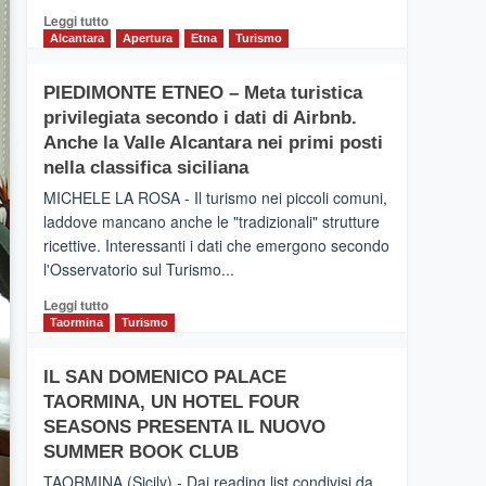
Leggi
Leggi tutto
di
Alcantara
Apertura
Etna
Turismo
più
su
PIEDIMONTE ETNEO – Meta turistica
CATANIA
privilegiata secondo i dati di Airbnb.
–
Inaugurato
Anche la Valle Alcantara nei primi posti
il
nella classifica siciliana
nuovo
MICHELE LA ROSA - Il turismo nei piccoli comuni,
collegamento
laddove mancano anche le "tradizionali" strutture
tra
ricettive. Interessanti i dati che emergono secondo
Catania
e
l'Osservatorio sul Turismo...
Zanzibar
Leggi
Leggi tutto
operato
di
Taormina
Turismo
da
più
Neos
su
IL SAN DOMENICO PALACE
PIEDIMONTE
TAORMINA, UN HOTEL FOUR
ETNEO
–
SEASONS PRESENTA IL NUOVO
Meta
SUMMER BOOK CLUB
turistica
TAORMINA (Sicily) - Dai reading list condivisi da