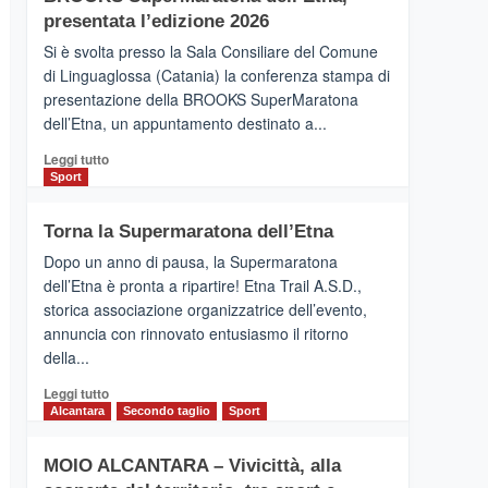
la
presentata l’edizione 2026
Finnair.
Si è svolta presso la Sala Consiliare del Comune
Al
di Linguaglossa (Catania) la conferenza stampa di
via
presentazione della BROOKS SuperMaratona
i
collegamenti
dell’Etna, un appuntamento destinato a...
Leggi
Leggi tutto
di
Sport
più
su
Torna la Supermaratona dell’Etna
BROOKS
SuperMaratona
Dopo un anno di pausa, la Supermaratona
dell’Etna,
dell’Etna è pronta a ripartire! Etna Trail A.S.D.,
presentata
storica associazione organizzatrice dell’evento,
l’edizione
annuncia con rinnovato entusiasmo il ritorno
2026
della...
Leggi
Leggi tutto
di
Alcantara
Secondo taglio
Sport
più
su
MOIO ALCANTARA – Vivicittà, alla
Torna