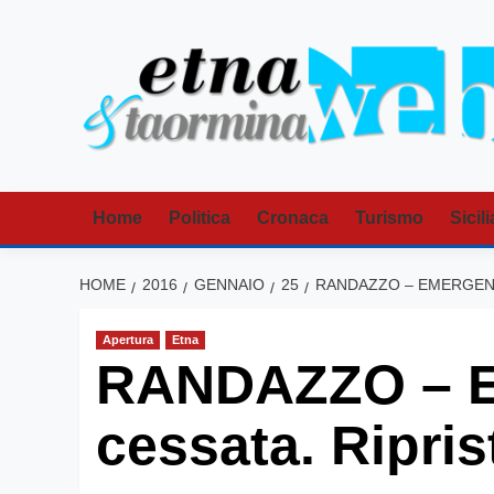
Vai
al
contenuto
Home
Politica
Cronaca
Turismo
Sicili
HOME
2016
GENNAIO
25
RANDAZZO – EMERGENZA
Apertura
Etna
RANDAZZO – E
cessata. Riprist