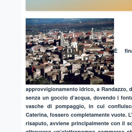
È fin
approvvigionamento idrico, a Randazzo, dop
senza un goccio d’acqua, dovendo i font
vasche di pompaggio, in cui confluisc
Caterina, fossero completamente vuote. L’a
risaputo, avviene principalmente con il s
attraverso un’elettropompa sommersa che 