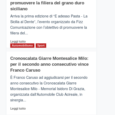
pace
SICILIA
promuovere la filiera del grano duro
(Ct)
siciliano
–
Arriva la prima edizione di “E adesso Pasta - La
Il
Sicilia al Dente”, l’evento organizzato da Fizz
Borgo
Comunicazione con l’obiettivo di promuovere la
del
Gusto,
filiera del...
il
Leggi
Leggi tutto
tour
di
Automobilismo
Sport
tra
più
sapori
su
e
Cronoscalata Giarre Montesalice Milo:
Mondello
vicoli
per il secondo anno consecutivo vince
(Palermo)
medievali
–
Franco Caruso
“E
È Franco Caruso ad aggiudicarsi per il secondo
adesso
anno consecutivo la Cronoscalata Giarre
Pasta
Montesalice Milo - Memorial Isidoro Di Grazia,
–
organizzata dall'Automobile Club Acireale, in
La
Sicilia
sinergia...
al
Leggi
Leggi tutto
Dente”,
di
l’