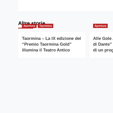
Altre storie
Apertura
Taormina
Apertura
Taormina – La IX edizione del
Alle Gole 
“Premio Taormina Gold”
di Dante”
illumina il Teatro Antico
di un prog