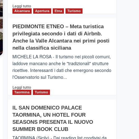
Leggi
Leggi tutto
di
Alcantara
Apertura
Etna
Turismo
più
su
PIEDIMONTE ETNEO – Meta turistica
CATANIA
privilegiata secondo i dati di Airbnb.
–
Inaugurato
Anche la Valle Alcantara nei primi posti
il
nella classifica siciliana
nuovo
MICHELE LA ROSA - Il turismo nei piccoli comuni,
collegamento
laddove mancano anche le "tradizionali" strutture
tra
ricettive. Interessanti i dati che emergono secondo
Catania
e
l'Osservatorio sul Turismo...
Zanzibar
Leggi
Leggi tutto
operato
di
Taormina
Turismo
da
più
Neos
su
IL SAN DOMENICO PALACE
PIEDIMONTE
TAORMINA, UN HOTEL FOUR
ETNEO
–
SEASONS PRESENTA IL NUOVO
Meta
SUMMER BOOK CLUB
turistica
TAORMINA (Sicily) - Dai reading list condivisi da