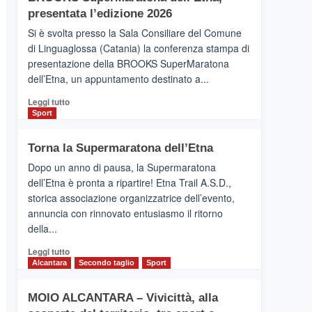
la
presentata l’edizione 2026
Finnair.
Si è svolta presso la Sala Consiliare del Comune
Al
di Linguaglossa (Catania) la conferenza stampa di
via
presentazione della BROOKS SuperMaratona
i
collegamenti
dell’Etna, un appuntamento destinato a...
Leggi
Leggi tutto
di
Sport
più
su
Torna la Supermaratona dell’Etna
BROOKS
SuperMaratona
Dopo un anno di pausa, la Supermaratona
dell’Etna,
dell’Etna è pronta a ripartire! Etna Trail A.S.D.,
presentata
storica associazione organizzatrice dell’evento,
l’edizione
annuncia con rinnovato entusiasmo il ritorno
2026
della...
Leggi
Leggi tutto
di
Alcantara
Secondo taglio
Sport
più
su
MOIO ALCANTARA – Vivicittà, alla
Torna