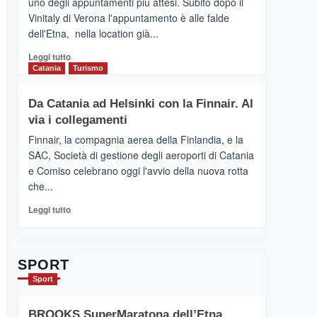
uno degli appuntamenti più attesi. Subito dopo il
presenta
Vinitaly di Verona l'appuntamento è alle falde
“Vino
dell'Etna, nella location già...
&
Cultura
Leggi
Leggi tutto
2026”.
di
Catania
Turismo
Le
più
tappe
su
Da Catania ad Helsinki con la Finnair. Al
dell’enoturismo
RANDAZZO
sull’Etna
via i collegamenti
–
Ci
Finnair, la compagnia aerea della Finlandia, e la
siamo
SAC, Società di gestione degli aeroporti di Catania
quasi….
e Comiso celebrano oggi l'avvio della nuova rotta
pronti
che...
per
Contrade
Leggi
Leggi tutto
dell’Etna
di
più
su
Da
SPORT
Catania
Sport
ad
Helsinki
BROOKS SuperMaratona dell’Etna,
con