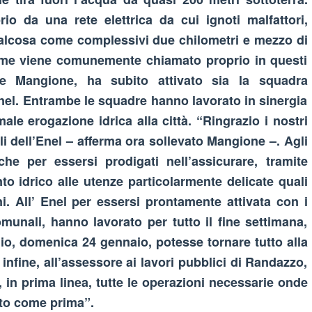
o da una rete elettrica da cui ignoti malfattori,
alcosa come complessivi due chilometri e mezzo di
come viene comunemente chiamato proprio in questi
le Mangione, ha subito attivato sia la squadra
el. Entrambe le squadre hanno lavorato in sinergia
male erogazione idrica alla città.
“Ringrazio i nostri
i dell’Enel – afferma ora sollevato Mangione –. Agli
he per essersi prodigati nell’assicurare, tramite
o idrico alle utenze particolarmente delicate quali
i. All’ Enel per essersi prontamente attivata con i
omunali, hanno lavorato per tutto il fine settimana,
io, domenica 24 gennaio, potesse tornare tutto alla
infine, all’assessore ai lavori pubblici di Randazzo,
in prima linea, tutte le operazioni necessarie onde
resto come prima”.