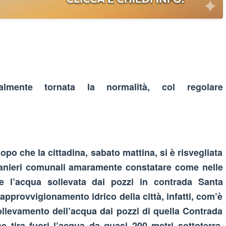
almente tornata la normalità, col regolare
o che la cittadina, sabato mattina, si è risvegliata
anieri comunali amaramente constatare come nelle
e l’acqua sollevata dai pozzi in contrada Santa
pprovvigionamento idrico della città, infatti, com’è
ollevamento dell’acqua dai pozzi di quella Contrada
tira fuori l’acqua da quasi 200 metri sottoterra.