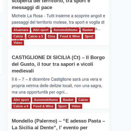
scoperta del territorio, tra sport e
la
Supermaratona
messaggi di pace
dell’Etna
Michele La Rosa - Tutti insieme a scoprire angoli e
paesaggi del territorio moiese, tra sport e voglia di
divertirsi insieme. Quest'anno Vivicittà ha visto...
Alcantara
Altri sport
Automobilismo
Basket
Calcio
Calcio a 5
Leggi
Etna
Food & Wine
Sport
Leggi tutto
di
Video
più
su
CASTIGLIONE DI SICILIA (Ct) – Il Borgo
MOIO
del Gusto, il tour tra sapori e vicoli
ALCANTARA
–
medievali
Vivicittà,
Il 6 – 7 – 8 dicembre Castiglione sarà una vera e
alla
propria vetrina delle delizie locali, non una sagra,
scoperta
ma una opportunità per ogni...
del
territorio,
Altri sport
Leggi
Automobilismo
Basket
Calcio
Leggi tutto
tra
di
Calcio a 5
Food & Wine
Sport
Video
sport
più
e
su
messaggi
Mondello (Palermo) – “E adesso Pasta –
CASTIGLIONE
di
La Sicilia al Dente”, l’ evento per
DI