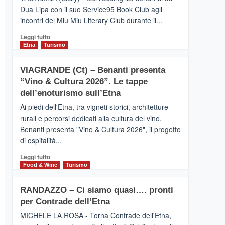
privilegiata
Dua Lipa con il suo Service95 Book Club agli
secondo
incontri del Miu Miu Literary Club durante il...
i
dati
Leggi
Leggi tutto
di
di
Etna
Turismo
Airbnb.
più
Anche
su
la
VIAGRANDE (Ct) – Benanti presenta
IL
Valle
“Vino & Cultura 2026”. Le tappe
SAN
Alcantara
DOMENICO
dell’enoturismo sull’Etna
nei
PALACE
primi
Ai piedi dell'Etna, tra vigneti storici, architetture
TAORMINA,
posti
rurali e percorsi dedicati alla cultura del vino,
UN
nella
Benanti presenta "Vino & Cultura 2026", il progetto
HOTEL
classifica
di ospitalità...
FOUR
siciliana
SEASONS
Leggi
Leggi tutto
PRESENTA
di
Food & Wine
Turismo
IL
più
NUOVO
su
SUMMER
RANDAZZO – Ci siamo quasi…. pronti
VIAGRANDE
BOOK
per Contrade dell’Etna
(Ct)
CLUB
–
MICHELE LA ROSA - Torna Contrade dell'Etna,
Benanti