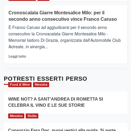
il
più
tour
su
Cronoscalata Giarre Montesalice Milo: per il
tra
Mondello
sapori
secondo anno consecutivo vince Franco Caruso
(Palermo)
e
–
È Franco Caruso ad aggiudicarsi per il secondo anno
vicoli
“E
consecutivo la Cronoscalata Giarre Montesalice Milo -
medievali
adesso
Memorial Isidoro Di Grazia, organizzata dall'Automobile Club
Pasta
Acireale, in sinergia...
–
La
Leggi
Leggi tutto
Sicilia
di
al
più
Dente”,
su
l’
Cronoscalata
POTRESTI ESSERTI PERSO
evento
Giarre
Food & Wine
Messina
per
Montesalice
promuovere
Milo:
la
WINE NOT? A SANT’ANDREA DI ROMETTA SI
per
filiera
CELEBRA IL VINO E LE SUE STORIE
il
del
secondo
grano
anno
Messina
Sicilia
duro
consecutivo
siciliano
vince
Consorzio Faro Doc, nuovi vertici alla guida. Si parte