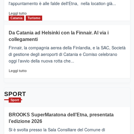
presenta
l'appuntamento è alle falde dell'Etna, nella location già...
“Vino
&
Leggi
Leggi tutto
Cultura
di
Catania
Turismo
2026”.
più
Le
su
Da Catania ad Helsinki con la Finnair. Al via i
tappe
RANDAZZO
collegamenti
dell’enoturismo
–
sull’Etna
Ci
Finnair, la compagnia aerea della Finlandia, e la SAC, Società
siamo
di gestione degli aeroporti di Catania e Comiso celebrano
quasi….
oggi l'avvio della nuova rotta che...
pronti
per
Leggi
Leggi tutto
Contrade
di
dell’Etna
più
su
Da
SPORT
Catania
Sport
ad
Helsinki
BROOKS SuperMaratona dell’Etna, presentata
con
la
l’edizione 2026
Finnair.
Si è svolta presso la Sala Consiliare del Comune di
Al