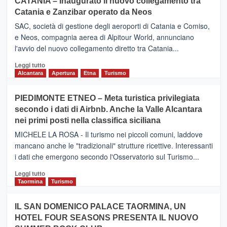
CATANIA – Inaugurato il nuovo collegamento tra
Catania e Zanzibar operato da Neos
SAC, società di gestione degli aeroporti di Catania e Comiso,
e Neos, compagnia aerea di Alpitour World, annunciano
l'avvio del nuovo collegamento diretto tra Catania...
Leggi
Leggi tutto
di
Alcantara
Apertura
Etna
Turismo
più
su
PIEDIMONTE ETNEO – Meta turistica privilegiata
CATANIA
secondo i dati di Airbnb. Anche la Valle Alcantara
–
nei primi posti nella classifica siciliana
Inaugurato
il
MICHELE LA ROSA - Il turismo nei piccoli comuni, laddove
nuovo
mancano anche le "tradizionali" strutture ricettive. Interessanti
collegamento
i dati che emergono secondo l'Osservatorio sul Turismo...
tra
Catania
Leggi
Leggi tutto
e
di
Taormina
Turismo
Zanzibar
più
operato
su
IL SAN DOMENICO PALACE TAORMINA, UN
da
PIEDIMONTE
Neos
HOTEL FOUR SEASONS PRESENTA IL NUOVO
ETNEO