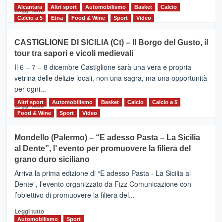
Alcantara
Leggi
Altri sport
Automobilismo
Basket
Calcio
Leggi tutto
di
Calcio a 5
Etna
Food & Wine
Sport
Video
più
su
CASTIGLIONE DI SICILIA (Ct) – Il Borgo del Gusto, il
MOIO
tour tra sapori e vicoli medievali
ALCANTARA
–
Il 6 – 7 – 8 dicembre Castiglione sarà una vera e propria
Vivicittà,
vetrina delle delizie locali, non una sagra, ma una opportunità
alla
per ogni...
scoperta
del
Altri sport
Leggi
Automobilismo
Basket
Calcio
Calcio a 5
Leggi tutto
territorio,
di
Food & Wine
Sport
Video
tra
più
sport
su
Mondello (Palermo) – “E adesso Pasta – La Sicilia
e
CASTIGLIONE
al Dente”, l’ evento per promuovere la filiera del
messaggi
DI
di
grano duro siciliano
SICILIA
pace
(Ct)
Arriva la prima edizione di “E adesso Pasta - La Sicilia al
–
Dente”, l’evento organizzato da Fizz Comunicazione con
Il
l’obiettivo di promuovere la filiera del...
Borgo
del
Leggi
Leggi tutto
Gusto,
di
Automobilismo
Sport