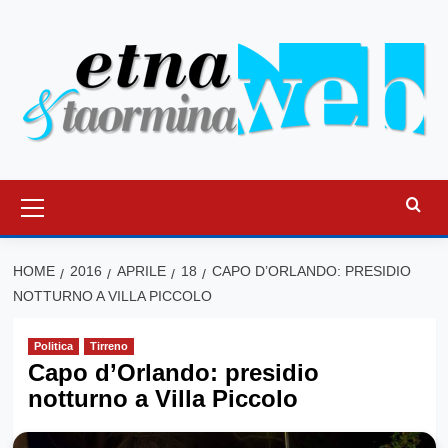
Vai
al
contenuto
Menu
principale
HOME
2016
APRILE
18
CAPO D’ORLANDO: PRESIDIO
NOTTURNO A VILLA PICCOLO
Politica
Tirreno
Capo d’Orlando: presidio
notturno a Villa Piccolo