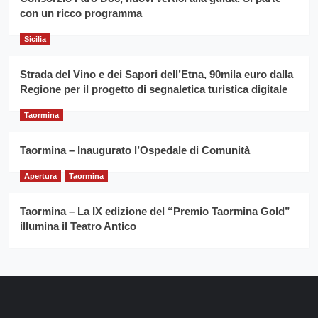
Franco
con un ricco programma
Caruso
Sicilia
Strada del Vino e dei Sapori dell’Etna, 90mila euro dalla
Regione per il progetto di segnaletica turistica digitale
Taormina
Taormina – Inaugurato l’Ospedale di Comunità
Apertura
Taormina
Taormina – La IX edizione del “Premio Taormina Gold”
illumina il Teatro Antico