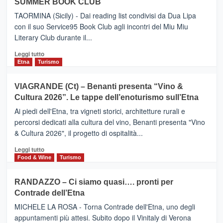
SUMMER BOOK CLUB
–
Meta
TAORMINA (Sicily) - Dai reading list condivisi da Dua Lipa
turistica
con il suo Service95 Book Club agli incontri del Miu Miu
privilegiata
Literary Club durante il...
secondo
i
Leggi
Leggi tutto
dati
di
Etna
Turismo
di
più
Airbnb.
su
VIAGRANDE (Ct) – Benanti presenta “Vino &
Anche
IL
la
Cultura 2026”. Le tappe dell’enoturismo sull’Etna
SAN
Valle
DOMENICO
Ai piedi dell'Etna, tra vigneti storici, architetture rurali e
Alcantara
PALACE
percorsi dedicati alla cultura del vino, Benanti presenta "Vino
nei
TAORMINA,
& Cultura 2026", il progetto di ospitalità...
primi
UN
posti
HOTEL
Leggi
Leggi tutto
nella
FOUR
di
Food & Wine
Turismo
classifica
SEASONS
più
siciliana
PRESENTA
su
RANDAZZO – Ci siamo quasi…. pronti per
IL
VIAGRANDE
Contrade dell’Etna
NUOVO
(Ct)
SUMMER
–
MICHELE LA ROSA - Torna Contrade dell'Etna, uno degli
BOOK
Benanti
appuntamenti più attesi. Subito dopo il Vinitaly di Verona
CLUB