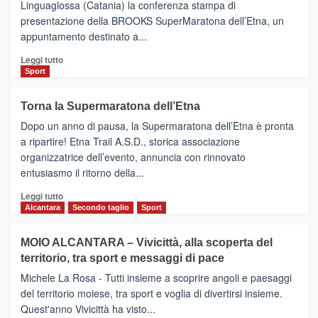
Linguaglossa (Catania) la conferenza stampa di
via
presentazione della BROOKS SuperMaratona dell’Etna, un
i
appuntamento destinato a...
collegamenti
Leggi
Leggi tutto
di
Sport
più
su
Torna la Supermaratona dell’Etna
BROOKS
Dopo un anno di pausa, la Supermaratona dell’Etna è pronta
SuperMaratona
dell’Etna,
a ripartire! Etna Trail A.S.D., storica associazione
presentata
organizzatrice dell’evento, annuncia con rinnovato
l’edizione
entusiasmo il ritorno della...
2026
Leggi
Leggi tutto
di
Alcantara
Secondo taglio
Sport
più
su
MOIO ALCANTARA – Vivicittà, alla scoperta del
Torna
territorio, tra sport e messaggi di pace
la
Supermaratona
Michele La Rosa - Tutti insieme a scoprire angoli e paesaggi
dell’Etna
del territorio moiese, tra sport e voglia di divertirsi insieme.
Quest'anno Vivicittà ha visto...