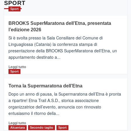
Da
SPORT
Catania
Sport
ad
Helsinki
BROOKS SuperMaratona dell’Etna, presentata
con
la
l’edizione 2026
Finnair.
Si è svolta presso la Sala Consiliare del Comune di
Al
Linguaglossa (Catania) la conferenza stampa di
via
presentazione della BROOKS SuperMaratona dell’Etna, un
i
appuntamento destinato a...
collegamenti
Leggi
Leggi tutto
di
Sport
più
su
Torna la Supermaratona dell’Etna
BROOKS
Dopo un anno di pausa, la Supermaratona dell’Etna è pronta
SuperMaratona
dell’Etna,
a ripartire! Etna Trail A.S.D., storica associazione
presentata
organizzatrice dell’evento, annuncia con rinnovato
l’edizione
entusiasmo il ritorno della...
2026
Leggi
Leggi tutto
di
Alcantara
Secondo taglio
Sport