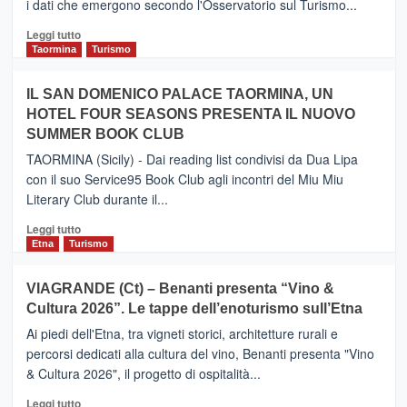
i dati che emergono secondo l'Osservatorio sul Turismo...
tra
Catania
Leggi
Leggi tutto
e
di
Taormina
Turismo
Zanzibar
più
operato
su
IL SAN DOMENICO PALACE TAORMINA, UN
da
PIEDIMONTE
Neos
HOTEL FOUR SEASONS PRESENTA IL NUOVO
ETNEO
SUMMER BOOK CLUB
–
Meta
TAORMINA (Sicily) - Dai reading list condivisi da Dua Lipa
turistica
con il suo Service95 Book Club agli incontri del Miu Miu
privilegiata
Literary Club durante il...
secondo
i
Leggi
Leggi tutto
dati
di
Etna
Turismo
di
più
Airbnb.
su
VIAGRANDE (Ct) – Benanti presenta “Vino &
Anche
IL
la
Cultura 2026”. Le tappe dell’enoturismo sull’Etna
SAN
Valle
DOMENICO
Ai piedi dell'Etna, tra vigneti storici, architetture rurali e
Alcantara
PALACE
percorsi dedicati alla cultura del vino, Benanti presenta "Vino
nei
TAORMINA,
& Cultura 2026", il progetto di ospitalità...
primi
UN
posti
HOTEL
Leggi
Leggi tutto