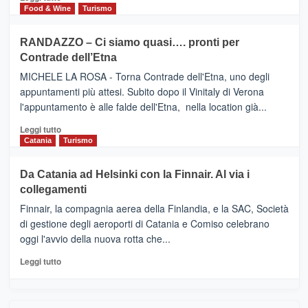
nella
FOUR
di
Food & Wine
Turismo
classifica
SEASONS
più
siciliana
PRESENTA
su
RANDAZZO – Ci siamo quasi…. pronti per
IL
VIAGRANDE
Contrade dell’Etna
NUOVO
(Ct)
SUMMER
–
MICHELE LA ROSA - Torna Contrade dell'Etna, uno degli
BOOK
Benanti
appuntamenti più attesi. Subito dopo il Vinitaly di Verona
CLUB
presenta
l'appuntamento è alle falde dell'Etna, nella location già...
“Vino
&
Leggi
Leggi tutto
Cultura
di
Catania
Turismo
2026”.
più
Le
su
Da Catania ad Helsinki con la Finnair. Al via i
tappe
RANDAZZO
collegamenti
dell’enoturismo
–
sull’Etna
Ci
Finnair, la compagnia aerea della Finlandia, e la SAC, Società
siamo
di gestione degli aeroporti di Catania e Comiso celebrano
quasi….
oggi l'avvio della nuova rotta che...
pronti
per
Leggi
Leggi tutto
Contrade
di
dell’Etna
più
su