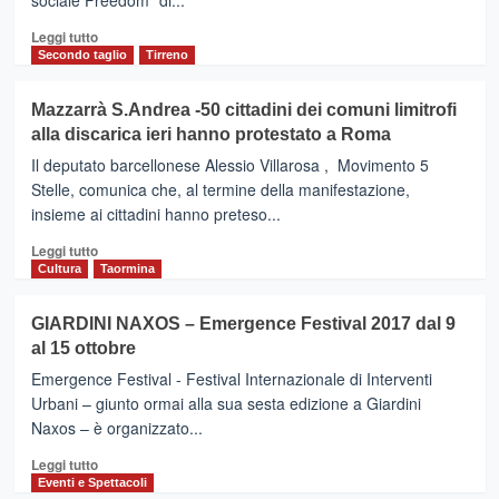
sociale Freedom” di...
Leggi
Leggi tutto
di
Secondo taglio
Tirreno
più
su
Mazzarrà S.Andrea -50 cittadini dei comuni limitrofi
BRONTE
alla discarica ieri hanno protestato a Roma
–
Il
Il deputato barcellonese Alessio Villarosa , Movimento 5
Sindaco
Stelle, comunica che, al termine della manifestazione,
:
insieme ai cittadini hanno preteso...
una
petizione
Leggi
Leggi tutto
popolare
di
Cultura
Taormina
per
più
dire
su
GIARDINI NAXOS – Emergence Festival 2017 dal 9
No
Mazzarrà
al 15 ottobre
ad
S.Andrea
altri
-50
Emergence Festival - Festival Internazionale di Interventi
migranti
cittadini
Urbani – giunto ormai alla sua sesta edizione a Giardini
dei
Naxos – è organizzato...
comuni
limitrofi
Leggi
Leggi tutto
alla
di
Eventi e Spettacoli