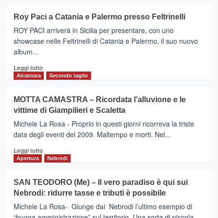
discarica
più
ieri
su
Roy Paci a Catania e Palermo presso Feltrinelli
hanno
GIARDINI
protestato
ROY PACI arriverà in Sicilia per presentare, con uno
NAXOS
a
–
showcase nelle Feltrinelli di Catania e Palermo, il suo nuovo
Roma
Emergence
album...
Festival
Leggi
2017
Leggi tutto
di
dal
Alcantara
Secondo taglio
più
9
su
al
MOTTA CAMASTRA – Ricordata l’alluvione e le
Roy
15
vittime di Giampilieri e Scaletta
Paci
ottobre
a
Michele La Rosa - Proprio in questi giorni ricorreva la triste
Catania
data degli eventi del 2009. Maltempo e morti. Nel...
e
Leggi
Palermo
Leggi tutto
di
presso
Apertura
Nebrodi
più
Feltrinelli
su
SAN TEODORO (Me) – Il vero paradiso è qui sui
MOTTA
Nebrodi: ridurre tasse e tributi è possibile
CAMASTRA
–
Michele La Rosa- Giunge dai Nebrodi l’ultimo esempio di
Ricordata
“buona amministrazione” sul territorio. Una sorta di piccola