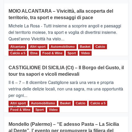
più
su
MOIO ALCANTARA – Vivicittà, alla scoperta del
Torna
territorio, tra sport e messaggi di pace
la
Supermaratona
Michele La Rosa - Tutti insieme a scoprire angoli e paesaggi
dell’Etna
del territorio moiese, tra sport e voglia di divertirsi insieme.
Quest'anno Vivicittà ha visto...
Alcantara
Leggi
Altri sport
Automobilismo
Basket
Calcio
Leggi tutto
di
Calcio a 5
Etna
Food & Wine
Sport
Video
più
su
CASTIGLIONE DI SICILIA (Ct) – Il Borgo del Gusto, il
MOIO
tour tra sapori e vicoli medievali
ALCANTARA
–
Il 6 – 7 – 8 dicembre Castiglione sarà una vera e propria
Vivicittà,
vetrina delle delizie locali, non una sagra, ma una opportunità
alla
per ogni...
scoperta
del
Altri sport
Leggi
Automobilismo
Basket
Calcio
Calcio a 5
Leggi tutto
territorio,
di
Food & Wine
Sport
Video
tra
più
sport
su
Mondello (Palermo) – “E adesso Pasta – La Sicilia
e
CASTIGLIONE
al Dente”, l’ evento per promuovere la filiera del
messaggi
DI