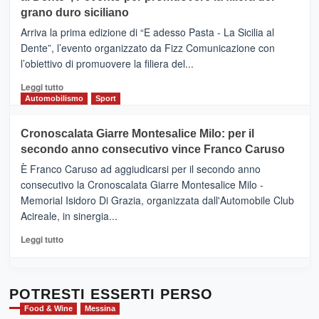
di
grano duro siciliano
SICILIA
pace
(Ct)
Arriva la prima edizione di “E adesso Pasta - La Sicilia al
–
Dente”, l’evento organizzato da Fizz Comunicazione con
Il
l’obiettivo di promuovere la filiera del...
Borgo
del
Leggi
Leggi tutto
Gusto,
di
Automobilismo
Sport
il
più
tour
su
Cronoscalata Giarre Montesalice Milo: per il
tra
Mondello
sapori
secondo anno consecutivo vince Franco Caruso
(Palermo)
e
–
È Franco Caruso ad aggiudicarsi per il secondo anno
vicoli
“E
consecutivo la Cronoscalata Giarre Montesalice Milo -
medievali
adesso
Memorial Isidoro Di Grazia, organizzata dall'Automobile Club
Pasta
Acireale, in sinergia...
–
La
Leggi
Leggi tutto
Sicilia
di
al
più
Dente”,
su
l’
Cronoscalata
POTRESTI ESSERTI PERSO
evento
Giarre
Food & Wine
Messina
per
Montesalice