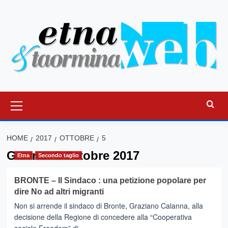
Vai
al
contenuto
Menu
principale
HOME
2017
OTTOBRE
5
Giorno:
5 Ottobre 2017
Etna
Secondo taglio
BRONTE – Il Sindaco : una petizione popolare per
dire No ad altri migranti
Non si arrende il sindaco di Bronte, Graziano Calanna, alla
decisione della Regione di concedere alla “Cooperativa