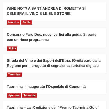
promuovere
Milo:
la
WINE NOT? A SANT’ANDREA DI ROMETTA SI
per
filiera
CELEBRA IL VINO E LE SUE STORIE
il
del
secondo
grano
anno
Messina
Sicilia
duro
consecutivo
siciliano
vince
Consorzio Faro Doc, nuovi vertici alla guida. Si parte
Franco
con un ricco programma
Caruso
Sicilia
Strada del Vino e dei Sapori dell’Etna, 90mila euro dalla
Regione per il progetto di segnaletica turistica digitale
Taormina
Taormina – Inaugurato l’Ospedale di Comunità
Apertura
Taormina
Taormina – La IX edizione del “Premio Taormina Gold”