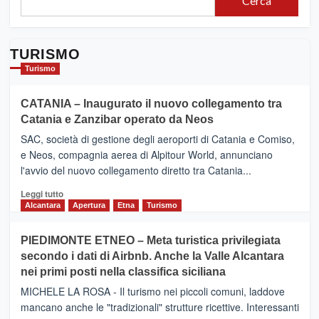
Cerca
TURISMO
Turismo
CATANIA – Inaugurato il nuovo collegamento tra
Catania e Zanzibar operato da Neos
SAC, società di gestione degli aeroporti di Catania e Comiso,
e Neos, compagnia aerea di Alpitour World, annunciano
l'avvio del nuovo collegamento diretto tra Catania...
Leggi
Leggi tutto
di
Alcantara
Apertura
Etna
Turismo
più
su
PIEDIMONTE ETNEO – Meta turistica privilegiata
CATANIA
secondo i dati di Airbnb. Anche la Valle Alcantara
–
nei primi posti nella classifica siciliana
Inaugurato
il
MICHELE LA ROSA - Il turismo nei piccoli comuni, laddove
nuovo
mancano anche le "tradizionali" strutture ricettive. Interessanti
collegamento