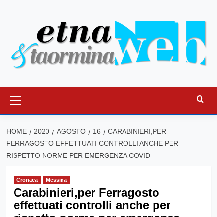
Vai
al
contenuto
Menu
principale
HOME
2020
AGOSTO
16
CARABINIERI,PER
FERRAGOSTO EFFETTUATI CONTROLLI ANCHE PER
RISPETTO NORME PER EMERGENZA COVID
Cronaca
Messina
Carabinieri,per Ferragosto
effettuati controlli anche per