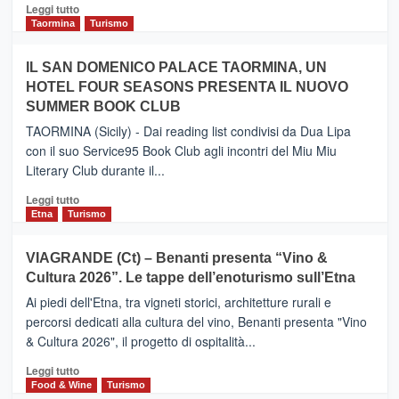
Catania
Leggi
Leggi tutto
e
di
Taormina
Turismo
Zanzibar
più
operato
su
IL SAN DOMENICO PALACE TAORMINA, UN
da
PIEDIMONTE
Neos
HOTEL FOUR SEASONS PRESENTA IL NUOVO
ETNEO
SUMMER BOOK CLUB
–
Meta
TAORMINA (Sicily) - Dai reading list condivisi da Dua Lipa
turistica
con il suo Service95 Book Club agli incontri del Miu Miu
privilegiata
Literary Club durante il...
secondo
i
Leggi
Leggi tutto
dati
di
Etna
Turismo
di
più
Airbnb.
su
VIAGRANDE (Ct) – Benanti presenta “Vino &
Anche
IL
la
Cultura 2026”. Le tappe dell’enoturismo sull’Etna
SAN
Valle
DOMENICO
Ai piedi dell'Etna, tra vigneti storici, architetture rurali e
Alcantara
PALACE
percorsi dedicati alla cultura del vino, Benanti presenta "Vino
nei
TAORMINA,
& Cultura 2026", il progetto di ospitalità...
primi
UN
posti
HOTEL
Leggi
Leggi tutto
nella
FOUR
di
Food & Wine
Turismo
classifica