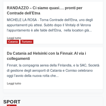
SEASONS
più
siciliana
PRESENTA
su
RANDAZZO – Ci siamo quasi…. pronti per
IL
VIAGRANDE
Contrade dell’Etna
NUOVO
(Ct)
SUMMER
–
MICHELE LA ROSA - Torna Contrade dell'Etna, uno degli
BOOK
Benanti
appuntamenti più attesi. Subito dopo il Vinitaly di Verona
CLUB
presenta
l'appuntamento è alle falde dell'Etna, nella location già...
“Vino
&
Leggi
Leggi tutto
Cultura
di
Catania
Turismo
2026”.
più
Le
su
Da Catania ad Helsinki con la Finnair. Al via i
tappe
RANDAZZO
collegamenti
dell’enoturismo
–
sull’Etna
Ci
Finnair, la compagnia aerea della Finlandia, e la SAC, Società
siamo
di gestione degli aeroporti di Catania e Comiso celebrano
quasi….
oggi l'avvio della nuova rotta che...
pronti
per
Leggi
Leggi tutto
Contrade
di
dell’Etna
più
su
Da
SPORT
Catania