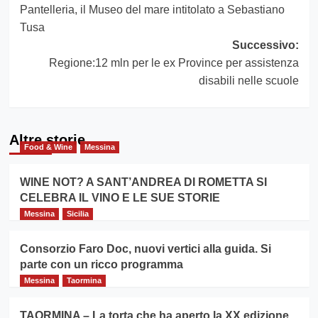
Pantelleria, il Museo del mare intitolato a Sebastiano
articolo
Tusa
Successivo:
Regione:12 mln per le ex Province per assistenza
disabili nelle scuole
Altre storie
Food & Wine
Messina
WINE NOT? A SANT’ANDREA DI ROMETTA SI
CELEBRA IL VINO E LE SUE STORIE
Messina
Sicilia
Consorzio Faro Doc, nuovi vertici alla guida. Si
parte con un ricco programma
Messina
Taormina
TAORMINA – La torta che ha aperto la XX edizione