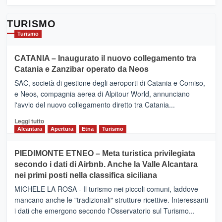
TURISMO
Turismo
CATANIA – Inaugurato il nuovo collegamento tra
Catania e Zanzibar operato da Neos
SAC, società di gestione degli aeroporti di Catania e Comiso,
e Neos, compagnia aerea di Alpitour World, annunciano
l'avvio del nuovo collegamento diretto tra Catania...
Leggi
Leggi tutto
di
Alcantara
Apertura
Etna
Turismo
più
su
PIEDIMONTE ETNEO – Meta turistica privilegiata
CATANIA
secondo i dati di Airbnb. Anche la Valle Alcantara
–
nei primi posti nella classifica siciliana
Inaugurato
il
MICHELE LA ROSA - Il turismo nei piccoli comuni, laddove
nuovo
mancano anche le "tradizionali" strutture ricettive. Interessanti
collegamento
i dati che emergono secondo l'Osservatorio sul Turismo...
tra