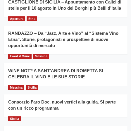
la
CASTIGLIONE DI SICILIA – Appuntamento con Calici di
per
filiera
stelle per il 10 agosto in Uno dei Borghi più Belli d’Italia
il
del
secondo
grano
anno
Apertura
Etna
duro
consecutivo
siciliano
vince
RANDAZZO – Da “Jazz, Arte e Vino” al “Sistema Vino
Franco
Etna”. Storie, protagonisti e prospettive di nuove
Caruso
opportunità di mercato
Food & Wine
Messina
WINE NOT? A SANT’ANDREA DI ROMETTA SI
CELEBRA IL VINO E LE SUE STORIE
Messina
Sicilia
Consorzio Faro Doc, nuovi vertici alla guida. Si parte
con un ricco programma
Sicilia