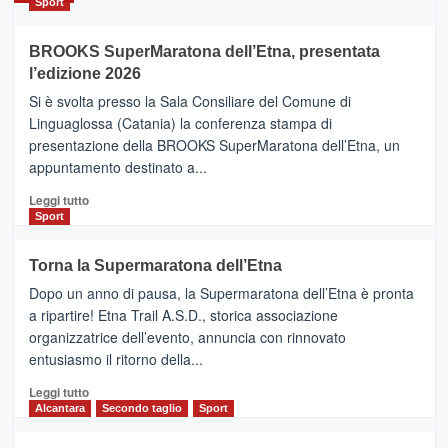
Sport
ad
Helsinki
BROOKS SuperMaratona dell’Etna, presentata
con
la
l’edizione 2026
Finnair.
Si è svolta presso la Sala Consiliare del Comune di
Al
Linguaglossa (Catania) la conferenza stampa di
via
presentazione della BROOKS SuperMaratona dell’Etna, un
i
appuntamento destinato a...
collegamenti
Leggi
Leggi tutto
di
Sport
più
su
Torna la Supermaratona dell’Etna
BROOKS
Dopo un anno di pausa, la Supermaratona dell’Etna è pronta
SuperMaratona
dell’Etna,
a ripartire! Etna Trail A.S.D., storica associazione
presentata
organizzatrice dell’evento, annuncia con rinnovato
l’edizione
entusiasmo il ritorno della...
2026
Leggi
Leggi tutto
di
Alcantara
Secondo taglio
Sport
più
su