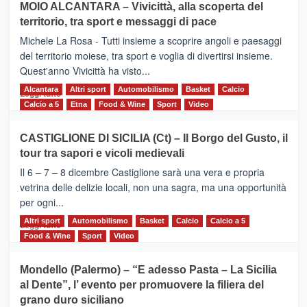
MOIO ALCANTARA – Vivicittà, alla scoperta del
Torna
territorio, tra sport e messaggi di pace
la
Supermaratona
Michele La Rosa - Tutti insieme a scoprire angoli e paesaggi
dell’Etna
del territorio moiese, tra sport e voglia di divertirsi insieme.
Quest'anno Vivicittà ha visto...
Alcantara
Leggi
Altri sport
Automobilismo
Basket
Calcio
Leggi tutto
di
Calcio a 5
Etna
Food & Wine
Sport
Video
più
su
CASTIGLIONE DI SICILIA (Ct) – Il Borgo del Gusto, il
MOIO
tour tra sapori e vicoli medievali
ALCANTARA
–
Il 6 – 7 – 8 dicembre Castiglione sarà una vera e propria
Vivicittà,
vetrina delle delizie locali, non una sagra, ma una opportunità
alla
per ogni...
scoperta
del
Altri sport
Leggi
Automobilismo
Basket
Calcio
Calcio a 5
Leggi tutto
territorio,
di
Food & Wine
Sport
Video
tra
più
sport
su
Mondello (Palermo) – “E adesso Pasta – La Sicilia
e
CASTIGLIONE
al Dente”, l’ evento per promuovere la filiera del
messaggi
DI
di
grano duro siciliano
SICILIA