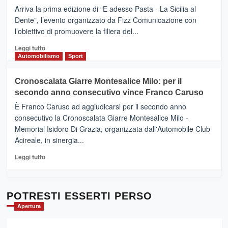
pace
(Ct)
Arriva la prima edizione di “E adesso Pasta - La Sicilia al
–
Dente”, l’evento organizzato da Fizz Comunicazione con
Il
l’obiettivo di promuovere la filiera del...
Borgo
del
Leggi
Leggi tutto
Gusto,
di
Automobilismo
Sport
il
più
tour
su
Cronoscalata Giarre Montesalice Milo: per il
tra
Mondello
sapori
secondo anno consecutivo vince Franco Caruso
(Palermo)
e
–
È Franco Caruso ad aggiudicarsi per il secondo anno
vicoli
“E
consecutivo la Cronoscalata Giarre Montesalice Milo -
medievali
adesso
Memorial Isidoro Di Grazia, organizzata dall'Automobile Club
Pasta
Acireale, in sinergia...
–
La
Leggi
Leggi tutto
Sicilia
di
al
più
Dente”,
su
l’
Cronoscalata
POTRESTI ESSERTI PERSO
evento
Giarre
Apertura
per
Montesalice
promuovere
Milo: