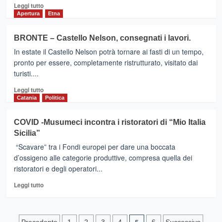
ripresa
Leggi
Leggi tutto
dei
di
Apertura
Etna
lavori
più
su
BRONTE – Castello Nelson, consegnati i lavori.
LE
In estate il Castello Nelson potrà tornare ai fasti di un tempo,
PROPOSTE
DELLE
pronto per essere, completamente ristrutturato, visitato dai
DONNE
turisti....
DEL
Leggi
VINO
Leggi tutto
di
PORTATE
Catania
Politica
più
ALLA
su
CAMERA
COVID -Musumeci incontra i ristoratori di “Mio Italia
BRONTE
DA
Sicilia”
–
DONATELLA
Castello
CINELLI
“Scavare” tra i Fondi europei per dare una boccata
Nelson,
COLOMBINI
d’ossigeno alle categorie produttive, compresa quella dei
consegnati
E
ristoratori e degli operatori...
i
PAOLA
lavori.
LONGO
Leggi
Leggi tutto
di
più
su
COVID