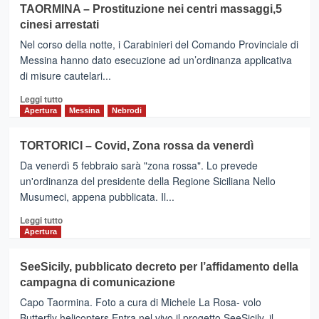
su
TAORMINA – Prostituzione nei centri massaggi,5
Covid:
cinesi arrestati
vaccini,
in
Nel corso della notte, i Carabinieri del Comando Provinciale di
Sicilia
Messina hanno dato esecuzione ad un’ordinanza applicativa
al
di misure cautelari...
via
da
Leggi
Leggi tutto
lunedì
di
Apertura
Messina
Nebrodi
la
più
prenotazione
su
TORTORICI – Covid, Zona rossa da venerdì
gli
TAORMINA
over
Da venerdì 5 febbraio sarà "zona rossa". Lo prevede
–
80
Prostituzione
un'ordinanza del presidente della Regione Siciliana Nello
nei
Musumeci, appena pubblicata. Il...
centri
Leggi
massaggi,5
Leggi tutto
di
cinesi
Apertura
più
arrestati
su
SeeSicily, pubblicato decreto per l’affidamento della
TORTORICI
campagna di comunicazione
–
Covid,
Capo Taormina. Foto a cura di Michele La Rosa- volo
Zona
Butterfly helicopters Entra nel vivo il progetto SeeSicily, il