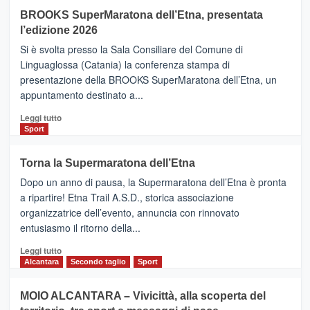
Helsinki
BROOKS SuperMaratona dell’Etna, presentata
con
la
l’edizione 2026
Finnair.
Si è svolta presso la Sala Consiliare del Comune di
Al
Linguaglossa (Catania) la conferenza stampa di
via
presentazione della BROOKS SuperMaratona dell’Etna, un
i
appuntamento destinato a...
collegamenti
Leggi
Leggi tutto
di
Sport
più
su
Torna la Supermaratona dell’Etna
BROOKS
Dopo un anno di pausa, la Supermaratona dell’Etna è pronta
SuperMaratona
dell’Etna,
a ripartire! Etna Trail A.S.D., storica associazione
presentata
organizzatrice dell’evento, annuncia con rinnovato
l’edizione
entusiasmo il ritorno della...
2026
Leggi
Leggi tutto
di
Alcantara
Secondo taglio
Sport
più
su
MOIO ALCANTARA – Vivicittà, alla scoperta del
Torna