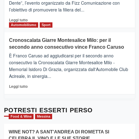
Dente”, l’evento organizzato da Fizz Comunicazione con
Il
l’obiettivo di promuovere la filiera del...
Borgo
del
Leggi
Leggi tutto
Gusto,
di
Automobilismo
Sport
il
più
tour
su
Cronoscalata Giarre Montesalice Milo: per il
tra
Mondello
sapori
secondo anno consecutivo vince Franco Caruso
(Palermo)
e
–
È Franco Caruso ad aggiudicarsi per il secondo anno
vicoli
“E
consecutivo la Cronoscalata Giarre Montesalice Milo -
medievali
adesso
Memorial Isidoro Di Grazia, organizzata dall'Automobile Club
Pasta
Acireale, in sinergia...
–
La
Leggi
Leggi tutto
Sicilia
di
al
più
Dente”,
su
l’
Cronoscalata
POTRESTI ESSERTI PERSO
evento
Giarre
Food & Wine
Messina
per
Montesalice
promuovere
Milo:
la
WINE NOT? A SANT’ANDREA DI ROMETTA SI
per
filiera
CELEBRA IL VINO E LE SUE STORIE
il