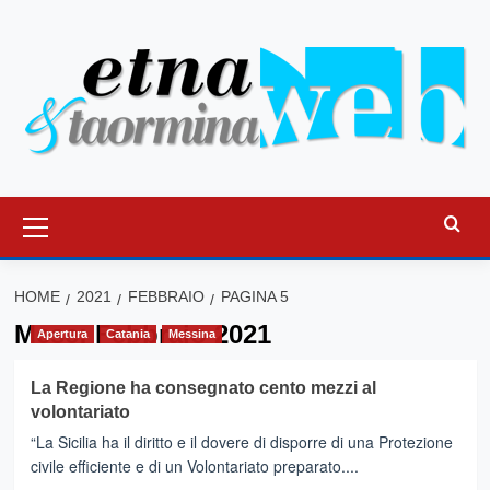
Vai
al
contenuto
Menu
principale
HOME
2021
FEBBRAIO
PAGINA 5
Mese:
Febbraio 2021
Apertura
Catania
Messina
La Regione ha consegnato cento mezzi al
volontariato
“La Sicilia ha il diritto e il dovere di disporre di una Protezione
civile efficiente e di un Volontariato preparato....