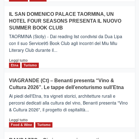
Zanzibar
più
operato
su
IL SAN DOMENICO PALACE TAORMINA, UN
da
PIEDIMONTE
Neos
HOTEL FOUR SEASONS PRESENTA IL NUOVO
ETNEO
SUMMER BOOK CLUB
–
Meta
TAORMINA (Sicily) - Dai reading list condivisi da Dua Lipa
turistica
con il suo Service95 Book Club agli incontri del Miu Miu
privilegiata
Literary Club durante il...
secondo
i
Leggi
Leggi tutto
dati
di
Etna
Turismo
di
più
Airbnb.
su
VIAGRANDE (Ct) – Benanti presenta “Vino &
Anche
IL
la
Cultura 2026”. Le tappe dell’enoturismo sull’Etna
SAN
Valle
DOMENICO
Ai piedi dell'Etna, tra vigneti storici, architetture rurali e
Alcantara
PALACE
percorsi dedicati alla cultura del vino, Benanti presenta "Vino
nei
TAORMINA,
& Cultura 2026", il progetto di ospitalità...
primi
UN
posti
HOTEL
Leggi
Leggi tutto
nella
FOUR
di
Food & Wine
Turismo
classifica
SEASONS
più
siciliana
PRESENTA
su