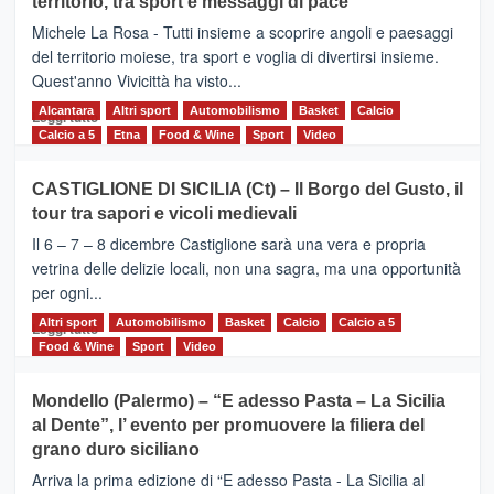
territorio, tra sport e messaggi di pace
la
Supermaratona
Michele La Rosa - Tutti insieme a scoprire angoli e paesaggi
dell’Etna
del territorio moiese, tra sport e voglia di divertirsi insieme.
Quest'anno Vivicittà ha visto...
Alcantara
Leggi
Altri sport
Automobilismo
Basket
Calcio
Leggi tutto
di
Calcio a 5
Etna
Food & Wine
Sport
Video
più
su
CASTIGLIONE DI SICILIA (Ct) – Il Borgo del Gusto, il
MOIO
tour tra sapori e vicoli medievali
ALCANTARA
–
Il 6 – 7 – 8 dicembre Castiglione sarà una vera e propria
Vivicittà,
vetrina delle delizie locali, non una sagra, ma una opportunità
alla
per ogni...
scoperta
del
Altri sport
Leggi
Automobilismo
Basket
Calcio
Calcio a 5
Leggi tutto
territorio,
di
Food & Wine
Sport
Video
tra
più
sport
su
Mondello (Palermo) – “E adesso Pasta – La Sicilia
e
CASTIGLIONE
al Dente”, l’ evento per promuovere la filiera del
messaggi
DI
di
grano duro siciliano
SICILIA
pace
(Ct)
Arriva la prima edizione di “E adesso Pasta - La Sicilia al
–