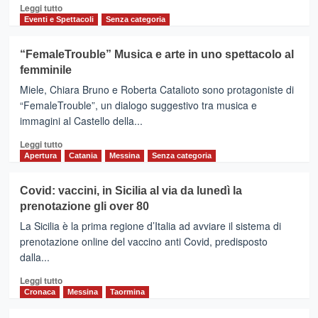
Leggi
Leggi tutto
di
Eventi e Spettacoli
Senza categoria
più
su
“FemaleTrouble” Musica e arte in uno spettacolo al
La
femminile
Regione
ha
Miele, Chiara Bruno e Roberta Catalioto sono protagoniste di
consegnato
“FemaleTrouble”, un dialogo suggestivo tra musica e
cento
immagini al Castello della...
mezzi
al
Leggi
Leggi tutto
volontariato
di
Apertura
Catania
Messina
Senza categoria
più
su
Covid: vaccini, in Sicilia al via da lunedì la
“FemaleTrouble”
prenotazione gli over 80
Musica
e
La Sicilia è la prima regione d’Italia ad avviare il sistema di
arte
prenotazione online del vaccino anti Covid, predisposto
in
dalla...
uno
spettacolo
Leggi
Leggi tutto
al
di
Cronaca
Messina
Taormina
femminile
più