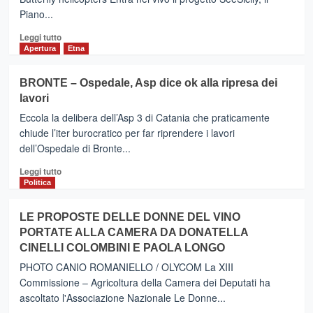
rossa
Piano...
da
venerdì
Leggi
Leggi tutto
di
Apertura
Etna
più
su
BRONTE – Ospedale, Asp dice ok alla ripresa dei
SeeSicily,
lavori
pubblicato
decreto
Eccola la delibera dell’Asp 3 di Catania che praticamente
per
chiude l’iter burocratico per far riprendere i lavori
l’affidamento
dell’Ospedale di Bronte...
della
campagna
Leggi
Leggi tutto
di
di
Politica
comunicazione
più
su
LE PROPOSTE DELLE DONNE DEL VINO
BRONTE
PORTATE ALLA CAMERA DA DONATELLA
–
CINELLI COLOMBINI E PAOLA LONGO
Ospedale,
Asp
PHOTO CANIO ROMANIELLO / OLYCOM La XIII
dice
Commissione – Agricoltura della Camera dei Deputati ha
ok
ascoltato l'Associazione Nazionale Le Donne...
alla