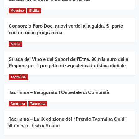
del
secondo
grano
anno
Messina
Sicilia
duro
consecutivo
siciliano
vince
Consorzio Faro Doc, nuovi vertici alla guida. Si parte
Franco
con un ricco programma
Caruso
Sicilia
Strada del Vino e dei Sapori dell’Etna, 90mila euro dalla
Regione per il progetto di segnaletica turistica digitale
Taormina
Taormina – Inaugurato l’Ospedale di Comunità
Apertura
Taormina
Taormina – La IX edizione del “Premio Taormina Gold”
illumina il Teatro Antico