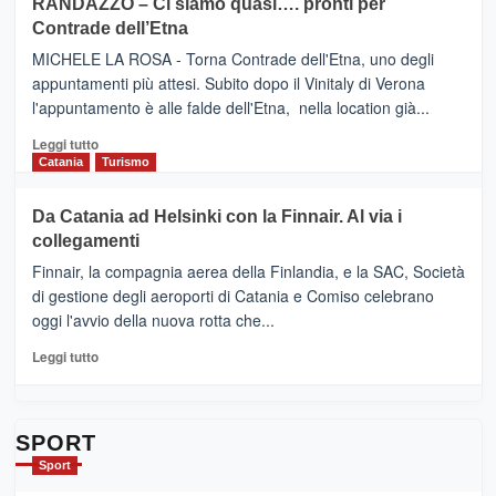
RANDAZZO – Ci siamo quasi…. pronti per
IL
VIAGRANDE
Contrade dell’Etna
NUOVO
(Ct)
SUMMER
–
MICHELE LA ROSA - Torna Contrade dell'Etna, uno degli
BOOK
Benanti
appuntamenti più attesi. Subito dopo il Vinitaly di Verona
CLUB
presenta
l'appuntamento è alle falde dell'Etna, nella location già...
“Vino
&
Leggi
Leggi tutto
Cultura
di
Catania
Turismo
2026”.
più
Le
su
Da Catania ad Helsinki con la Finnair. Al via i
tappe
RANDAZZO
collegamenti
dell’enoturismo
–
sull’Etna
Ci
Finnair, la compagnia aerea della Finlandia, e la SAC, Società
siamo
di gestione degli aeroporti di Catania e Comiso celebrano
quasi….
oggi l'avvio della nuova rotta che...
pronti
per
Leggi
Leggi tutto
Contrade
di
dell’Etna
più
su
Da
SPORT
Catania
Sport
ad