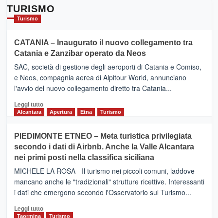
TURISMO
Turismo
CATANIA – Inaugurato il nuovo collegamento tra
Catania e Zanzibar operato da Neos
SAC, società di gestione degli aeroporti di Catania e Comiso,
e Neos, compagnia aerea di Alpitour World, annunciano
l'avvio del nuovo collegamento diretto tra Catania...
Leggi
Leggi tutto
di
Alcantara
Apertura
Etna
Turismo
più
su
PIEDIMONTE ETNEO – Meta turistica privilegiata
CATANIA
secondo i dati di Airbnb. Anche la Valle Alcantara
–
nei primi posti nella classifica siciliana
Inaugurato
il
MICHELE LA ROSA - Il turismo nei piccoli comuni, laddove
nuovo
mancano anche le "tradizionali" strutture ricettive. Interessanti
collegamento
i dati che emergono secondo l'Osservatorio sul Turismo...
tra
Catania
Leggi
Leggi tutto
e
di
Taormina
Turismo