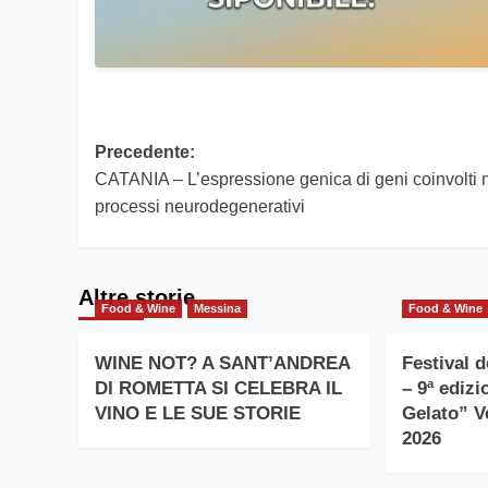
Navigazione
Precedente:
CATANIA – L’espressione genica di geni coinvolti 
articolo
processi neurodegenerativi
Altre storie
Food & Wine
Messina
Food & Wine
WINE NOT? A SANT’ANDREA
Festival 
DI ROMETTA SI CELEBRA IL
– 9ª ediz
VINO E LE SUE STORIE
Gelato” V
2026