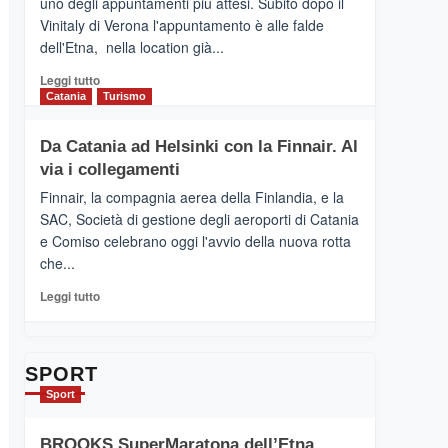
uno degli appuntamenti più attesi. Subito dopo il
presenta
Vinitaly di Verona l'appuntamento è alle falde
“Vino
dell'Etna, nella location già...
&
Cultura
Leggi
Leggi tutto
2026”.
di
Catania
Turismo
Le
più
tappe
su
Da Catania ad Helsinki con la Finnair. Al
dell’enoturismo
RANDAZZO
sull’Etna
via i collegamenti
–
Ci
Finnair, la compagnia aerea della Finlandia, e la
siamo
SAC, Società di gestione degli aeroporti di Catania
quasi….
e Comiso celebrano oggi l'avvio della nuova rotta
pronti
che...
per
Contrade
Leggi
Leggi tutto
dell’Etna
di
più
su
Da
SPORT
Catania
Sport
ad
Helsinki
BROOKS SuperMaratona dell’Etna,
con