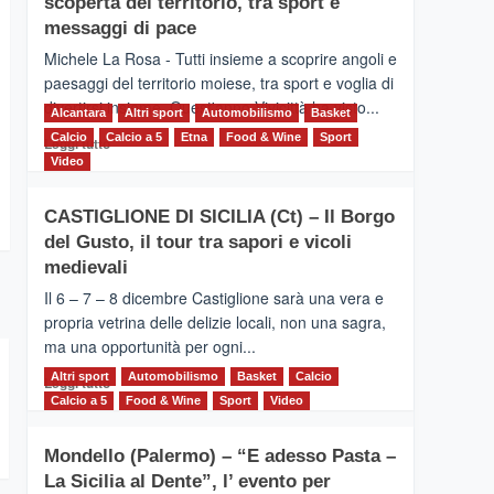
scoperta del territorio, tra sport e
la
Supermaratona
messaggi di pace
dell’Etna
Michele La Rosa - Tutti insieme a scoprire angoli e
paesaggi del territorio moiese, tra sport e voglia di
divertirsi insieme. Quest'anno Vivicittà ha visto...
Alcantara
Altri sport
Automobilismo
Basket
Calcio
Calcio a 5
Leggi
Etna
Food & Wine
Sport
Leggi tutto
di
Video
più
su
CASTIGLIONE DI SICILIA (Ct) – Il Borgo
MOIO
del Gusto, il tour tra sapori e vicoli
ALCANTARA
–
medievali
Vivicittà,
Il 6 – 7 – 8 dicembre Castiglione sarà una vera e
alla
propria vetrina delle delizie locali, non una sagra,
scoperta
ma una opportunità per ogni...
del
territorio,
Altri sport
Leggi
Automobilismo
Basket
Calcio
Leggi tutto
tra
di
Calcio a 5
Food & Wine
Sport
Video
sport
più
e
su
messaggi
Mondello (Palermo) – “E adesso Pasta –
CASTIGLIONE
di
La Sicilia al Dente”, l’ evento per
DI