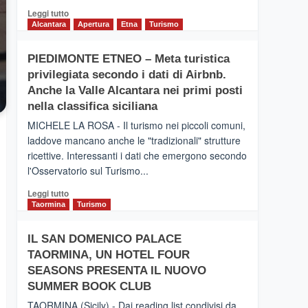
Leggi
Leggi tutto
di
Alcantara
Apertura
Etna
Turismo
più
su
PIEDIMONTE ETNEO – Meta turistica
CATANIA
privilegiata secondo i dati di Airbnb.
–
Inaugurato
Anche la Valle Alcantara nei primi posti
il
nella classifica siciliana
nuovo
MICHELE LA ROSA - Il turismo nei piccoli comuni,
collegamento
laddove mancano anche le "tradizionali" strutture
tra
ricettive. Interessanti i dati che emergono secondo
Catania
e
l'Osservatorio sul Turismo...
Zanzibar
Leggi
Leggi tutto
operato
di
Taormina
Turismo
da
più
Neos
su
IL SAN DOMENICO PALACE
PIEDIMONTE
TAORMINA, UN HOTEL FOUR
ETNEO
–
SEASONS PRESENTA IL NUOVO
Meta
SUMMER BOOK CLUB
turistica
TAORMINA (Sicily) - Dai reading list condivisi da