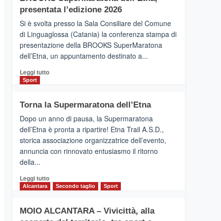
la
presentata l’edizione 2026
Finnair.
Si è svolta presso la Sala Consiliare del Comune
Al
di Linguaglossa (Catania) la conferenza stampa di
via
presentazione della BROOKS SuperMaratona
i
collegamenti
dell’Etna, un appuntamento destinato a...
Leggi
Leggi tutto
di
Sport
più
su
Torna la Supermaratona dell’Etna
BROOKS
SuperMaratona
Dopo un anno di pausa, la Supermaratona
dell’Etna,
dell’Etna è pronta a ripartire! Etna Trail A.S.D.,
presentata
storica associazione organizzatrice dell’evento,
l’edizione
annuncia con rinnovato entusiasmo il ritorno
2026
della...
Leggi
Leggi tutto
di
Alcantara
Secondo taglio
Sport
più
su
MOIO ALCANTARA – Vivicittà, alla
Torna