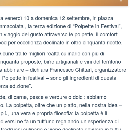
a venerdì 10 a domenica 12 settembre, in piazza
mmacolata , la terza edizione di “Polpette in Festival”,
n viaggio del gusto attraverso le polpette, il comfort
ood per eccellenza declinate in oltre cinquanta ricette.
Alcune tra le migliori realtà culinarie con più di
inquanta proposte, birre artigianali e vini del territorio
a abbinare – dichiara Francesco Chittari, organizzatore
i Polpette in festival – sono gli ingredienti di questa
erza edizione”.
redde, di carne, pesce e verdure o dolci: abbiamo
. La polpetta, oltre che un piatto, nella nostra idea –
ù, una vera e propria filosofia: la polpetta è il
 diversi ne fa un tutt’uno regalando un’esperienza di
tradizioni culinarie e viene declinate davvero in tutti i