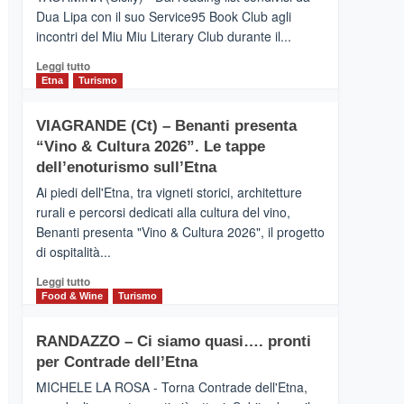
privilegiata
Dua Lipa con il suo Service95 Book Club agli
secondo
incontri del Miu Miu Literary Club durante il...
i
dati
Leggi
Leggi tutto
di
di
Etna
Turismo
Airbnb.
più
Anche
su
la
VIAGRANDE (Ct) – Benanti presenta
IL
Valle
“Vino & Cultura 2026”. Le tappe
SAN
Alcantara
DOMENICO
dell’enoturismo sull’Etna
nei
PALACE
primi
Ai piedi dell'Etna, tra vigneti storici, architetture
TAORMINA,
posti
rurali e percorsi dedicati alla cultura del vino,
UN
nella
Benanti presenta "Vino & Cultura 2026", il progetto
HOTEL
classifica
di ospitalità...
FOUR
siciliana
SEASONS
Leggi
Leggi tutto
PRESENTA
di
Food & Wine
Turismo
IL
più
NUOVO
su
SUMMER
RANDAZZO – Ci siamo quasi…. pronti
VIAGRANDE
BOOK
per Contrade dell’Etna
(Ct)
CLUB
–
MICHELE LA ROSA - Torna Contrade dell'Etna,
Benanti