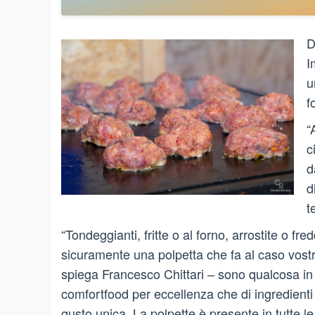
D
I
u
f
“
c
d
d
t
“Tondeggianti, fritte o al forno, arrostite o f
sicuramente una polpetta che fa al caso vostro
spiega Francesco Chittari – sono qualcosa in pi
comfortfood per eccellenza che di ingredienti
gusto unica. La polpette è presente in tutte le 