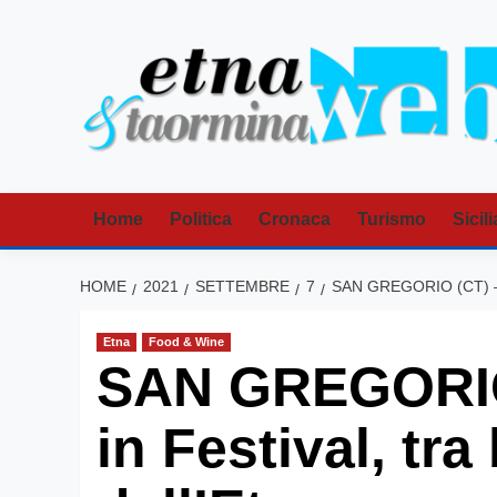
Vai
al
contenuto
Home
Politica
Cronaca
Turismo
Sicili
HOME
2021
SETTEMBRE
7
SAN GREGORIO (CT) –
Etna
Food & Wine
SAN GREGORIO 
in Festival, tra 