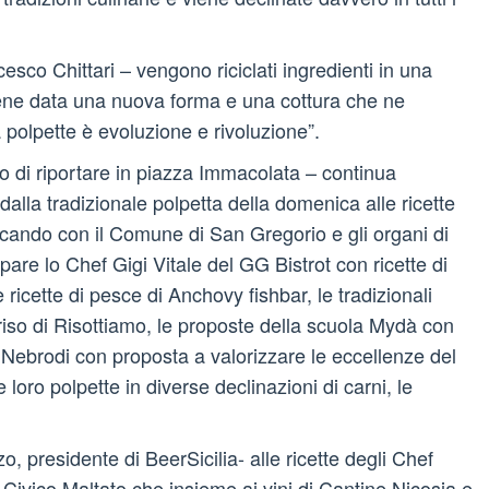
esco Chittari – vengono riciclati ingredienti in una
 viene data una nuova forma e una cottura che ne
 polpette è evoluzione e rivoluzione”.
 di riportare in piazza Immacolata – continua
alla tradizionale polpetta della domenica alle ricette
nificando con il Comune di San Gregorio e gli organi di
pare lo Chef Gigi Vitale del GG Bistrot con ricette di
e ricette di pesce di Anchovy fishbar, le tradizionali
 riso di Risottiamo, le proposte della scuola Mydà con
i Nebrodi con proposta a valorizzare le eccellenze del
e loro polpette in diverse declinazioni di carni, le
 presidente di BeerSicilia- alle ricette degli Chef
 Civico Maltato che insieme ai vini di Cantine Nicosia e