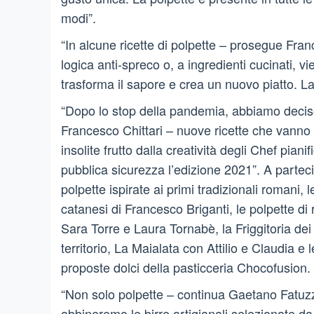
modi”.
“In alcune ricette di polpette – prosegue Franc
logica anti-spreco o, a ingredienti cucinati,
trasforma il sapore e crea un nuovo piatto. La
“Dopo lo stop della pandemia, abbiamo deciso
Francesco Chittari – nuove ricette che vanno d
insolite frutto dalla creatività degli Chef pia
pubblica sicurezza l’edizione 2021”. A parteci
polpette ispirate ai primi tradizionali romani, l
catanesi di Francesco Briganti, le polpette di
Sara Torre e Laura Tornabè, la Friggitoria de
territorio, La Maialata con Attilio e Claudia e l
proposte dolci della pasticceria Chocofusion.
“Non solo polpette – continua Gaetano Fatuzzo,
abbineremo le birre artigianali selezionate da