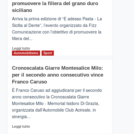
pace
SICILIA
promuovere la filiera del grano duro
(Ct)
siciliano
–
Arriva la prima edizione di “E adesso Pasta - La
Il
Sicilia al Dente”, l’evento organizzato da Fizz
Borgo
Comunicazione con l’obiettivo di promuovere la
del
Gusto,
filiera del...
il
Leggi
Leggi tutto
tour
di
Automobilismo
Sport
tra
più
sapori
su
e
Cronoscalata Giarre Montesalice Milo:
Mondello
vicoli
per il secondo anno consecutivo vince
(Palermo)
medievali
–
Franco Caruso
“E
È Franco Caruso ad aggiudicarsi per il secondo
adesso
anno consecutivo la Cronoscalata Giarre
Pasta
Montesalice Milo - Memorial Isidoro Di Grazia,
–
organizzata dall'Automobile Club Acireale, in
La
Sicilia
sinergia...
al
Leggi
Leggi tutto
Dente”,
di
l’