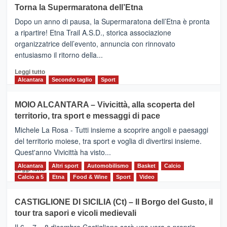
su
Torna la Supermaratona dell’Etna
BROOKS
Dopo un anno di pausa, la Supermaratona dell’Etna è pronta
SuperMaratona
dell’Etna,
a ripartire! Etna Trail A.S.D., storica associazione
presentata
organizzatrice dell’evento, annuncia con rinnovato
l’edizione
entusiasmo il ritorno della...
2026
Leggi
Leggi tutto
di
Alcantara
Secondo taglio
Sport
più
su
MOIO ALCANTARA – Vivicittà, alla scoperta del
Torna
territorio, tra sport e messaggi di pace
la
Supermaratona
Michele La Rosa - Tutti insieme a scoprire angoli e paesaggi
dell’Etna
del territorio moiese, tra sport e voglia di divertirsi insieme.
Quest'anno Vivicittà ha visto...
Alcantara
Leggi
Altri sport
Automobilismo
Basket
Calcio
Leggi tutto
di
Calcio a 5
Etna
Food & Wine
Sport
Video
più
su
CASTIGLIONE DI SICILIA (Ct) – Il Borgo del Gusto, il
MOIO
tour tra sapori e vicoli medievali
ALCANTARA
–