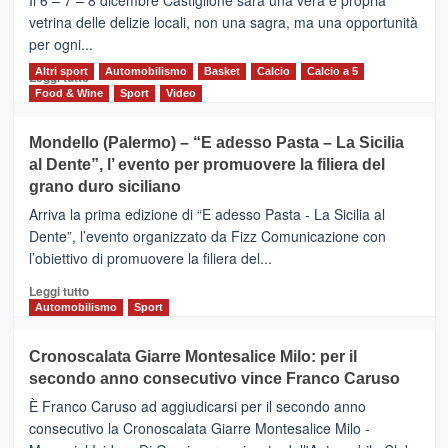
Il 6 – 7 – 8 dicembre Castiglione sarà una vera e propria
Vivicittà,
vetrina delle delizie locali, non una sagra, ma una opportunità
alla
per ogni...
scoperta
del
Altri sport
Leggi
Automobilismo
Basket
Calcio
Calcio a 5
Leggi tutto
territorio,
di
Food & Wine
Sport
Video
tra
più
sport
su
Mondello (Palermo) – “E adesso Pasta – La Sicilia
e
CASTIGLIONE
al Dente”, l’ evento per promuovere la filiera del
messaggi
DI
di
grano duro siciliano
SICILIA
pace
(Ct)
Arriva la prima edizione di “E adesso Pasta - La Sicilia al
–
Dente”, l’evento organizzato da Fizz Comunicazione con
Il
l’obiettivo di promuovere la filiera del...
Borgo
del
Leggi
Leggi tutto
Gusto,
di
Automobilismo
Sport
il
più
tour
su
Cronoscalata Giarre Montesalice Milo: per il
tra
Mondello
sapori
secondo anno consecutivo vince Franco Caruso
(Palermo)
e
–
È Franco Caruso ad aggiudicarsi per il secondo anno
vicoli
“E
consecutivo la Cronoscalata Giarre Montesalice Milo -
medievali
adesso