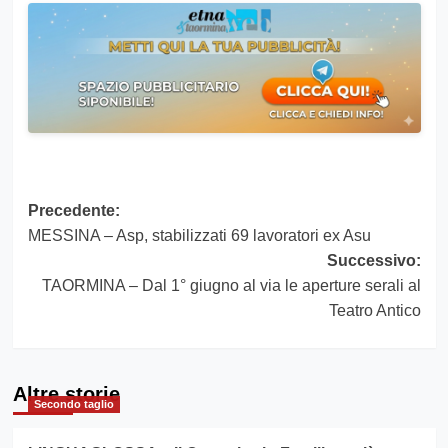
Navigazione
Precedente:
MESSINA – Asp, stabilizzati 69 lavoratori ex Asu
articolo
Successivo:
TAORMINA – Dal 1° giugno al via le aperture serali al
Teatro Antico
Altre storie
Secondo taglio