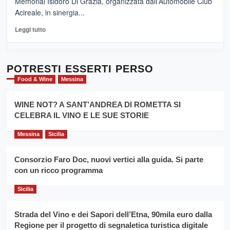
Memorial Isidoro Di Grazia, organizzata dall'Automobile Club
Pasta
Acireale, in sinergia...
–
La
Leggi
Leggi tutto
Sicilia
di
al
più
Dente”,
su
l’
Cronoscalata
POTRESTI ESSERTI PERSO
evento
Giarre
Food & Wine
Messina
per
Montesalice
promuovere
Milo:
la
WINE NOT? A SANT’ANDREA DI ROMETTA SI
per
filiera
CELEBRA IL VINO E LE SUE STORIE
il
del
secondo
grano
anno
Messina
Sicilia
duro
consecutivo
siciliano
vince
Consorzio Faro Doc, nuovi vertici alla guida. Si parte
Franco
con un ricco programma
Caruso
Sicilia
Strada del Vino e dei Sapori dell’Etna, 90mila euro dalla
Regione per il progetto di segnaletica turistica digitale