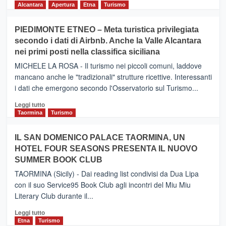
di
Alcantara
Apertura
Etna
Turismo
più
su
PIEDIMONTE ETNEO – Meta turistica privilegiata
CATANIA
secondo i dati di Airbnb. Anche la Valle Alcantara
–
nei primi posti nella classifica siciliana
Inaugurato
il
MICHELE LA ROSA - Il turismo nei piccoli comuni, laddove
nuovo
mancano anche le "tradizionali" strutture ricettive. Interessanti
collegamento
i dati che emergono secondo l'Osservatorio sul Turismo...
tra
Catania
Leggi
Leggi tutto
e
di
Taormina
Turismo
Zanzibar
più
operato
su
IL SAN DOMENICO PALACE TAORMINA, UN
da
PIEDIMONTE
Neos
HOTEL FOUR SEASONS PRESENTA IL NUOVO
ETNEO
SUMMER BOOK CLUB
–
Meta
TAORMINA (Sicily) - Dai reading list condivisi da Dua Lipa
turistica
con il suo Service95 Book Club agli incontri del Miu Miu
privilegiata
Literary Club durante il...
secondo
i
Leggi
Leggi tutto
dati
di
Etna
Turismo