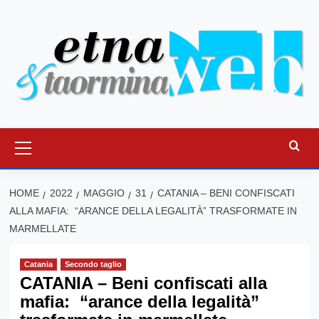
Vai
al
contenuto
Menu
principale
HOME
2022
MAGGIO
31
CATANIA – BENI CONFISCATI
ALLA MAFIA: “ARANCE DELLA LEGALITÀ” TRASFORMATE IN
MARMELLATE
Catania
Secondo taglio
CATANIA – Beni confiscati alla
mafia: “arance della legalità”