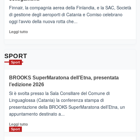
–
sull’Etna
Ci
Finnair, la compagnia aerea della Finlandia, e la SAC, Società
siamo
di gestione degli aeroporti di Catania e Comiso celebrano
quasi….
oggi l'avvio della nuova rotta che...
pronti
per
Leggi
Leggi tutto
Contrade
di
dell’Etna
più
su
Da
SPORT
Catania
Sport
ad
Helsinki
BROOKS SuperMaratona dell’Etna, presentata
con
la
l’edizione 2026
Finnair.
Si è svolta presso la Sala Consiliare del Comune di
Al
Linguaglossa (Catania) la conferenza stampa di
via
presentazione della BROOKS SuperMaratona dell’Etna, un
i
appuntamento destinato a...
collegamenti
Leggi
Leggi tutto
di
Sport
più