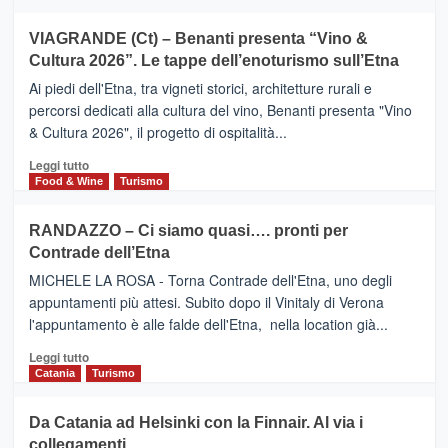
di
più
Airbnb.
su
VIAGRANDE (Ct) – Benanti presenta “Vino &
Anche
IL
la
Cultura 2026”. Le tappe dell’enoturismo sull’Etna
SAN
Valle
DOMENICO
Ai piedi dell'Etna, tra vigneti storici, architetture rurali e
Alcantara
PALACE
percorsi dedicati alla cultura del vino, Benanti presenta "Vino
nei
TAORMINA,
& Cultura 2026", il progetto di ospitalità...
primi
UN
posti
HOTEL
Leggi
Leggi tutto
nella
FOUR
di
Food & Wine
Turismo
classifica
SEASONS
più
siciliana
PRESENTA
su
RANDAZZO – Ci siamo quasi…. pronti per
IL
VIAGRANDE
Contrade dell’Etna
NUOVO
(Ct)
SUMMER
–
MICHELE LA ROSA - Torna Contrade dell'Etna, uno degli
BOOK
Benanti
appuntamenti più attesi. Subito dopo il Vinitaly di Verona
CLUB
presenta
l'appuntamento è alle falde dell'Etna, nella location già...
“Vino
&
Leggi
Leggi tutto
Cultura
di
Catania
Turismo
2026”.
più
Le
su
Da Catania ad Helsinki con la Finnair. Al via i
tappe
RANDAZZO
collegamenti
dell’enoturismo