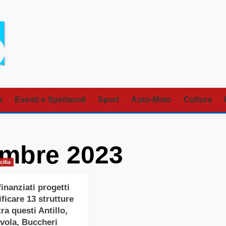
a
Eventi e Spettacoli
Sport
Auto-Moto
Cultura
embre 2023
cilia
inanziati progetti
ificare 13 strutture
tra questi Antillo,
Avola, Buccheri