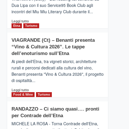
privilegiata
Dua Lipa con il suo Service95 Book Club agli
secondo
incontri del Miu Miu Literary Club durante il...
i
dati
Leggi
Leggi tutto
di
di
Etna
Turismo
Airbnb.
più
Anche
su
la
VIAGRANDE (Ct) – Benanti presenta
IL
Valle
“Vino & Cultura 2026”. Le tappe
SAN
Alcantara
DOMENICO
dell’enoturismo sull’Etna
nei
PALACE
primi
Ai piedi dell'Etna, tra vigneti storici, architetture
TAORMINA,
posti
rurali e percorsi dedicati alla cultura del vino,
UN
nella
Benanti presenta "Vino & Cultura 2026", il progetto
HOTEL
classifica
di ospitalità...
FOUR
siciliana
SEASONS
Leggi
Leggi tutto
PRESENTA
di
Food & Wine
Turismo
IL
più
NUOVO
su
SUMMER
RANDAZZO – Ci siamo quasi…. pronti
VIAGRANDE
BOOK
per Contrade dell’Etna
(Ct)
CLUB
–
MICHELE LA ROSA - Torna Contrade dell'Etna,
Benanti