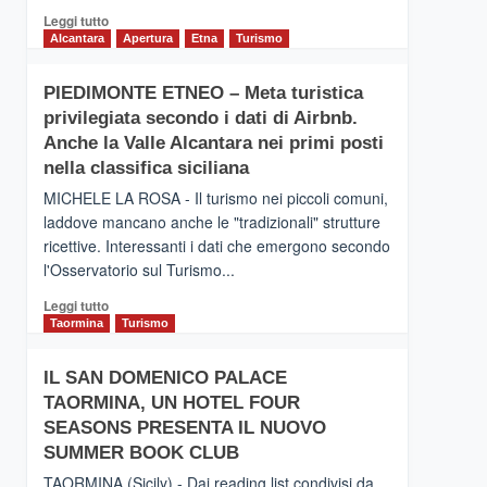
Leggi
Leggi tutto
di
Alcantara
Apertura
Etna
Turismo
più
su
PIEDIMONTE ETNEO – Meta turistica
CATANIA
privilegiata secondo i dati di Airbnb.
–
Inaugurato
Anche la Valle Alcantara nei primi posti
il
nella classifica siciliana
nuovo
MICHELE LA ROSA - Il turismo nei piccoli comuni,
collegamento
laddove mancano anche le "tradizionali" strutture
tra
ricettive. Interessanti i dati che emergono secondo
Catania
e
l'Osservatorio sul Turismo...
Zanzibar
Leggi
Leggi tutto
operato
di
Taormina
Turismo
da
più
Neos
su
IL SAN DOMENICO PALACE
PIEDIMONTE
TAORMINA, UN HOTEL FOUR
ETNEO
–
SEASONS PRESENTA IL NUOVO
Meta
SUMMER BOOK CLUB
turistica
TAORMINA (Sicily) - Dai reading list condivisi da