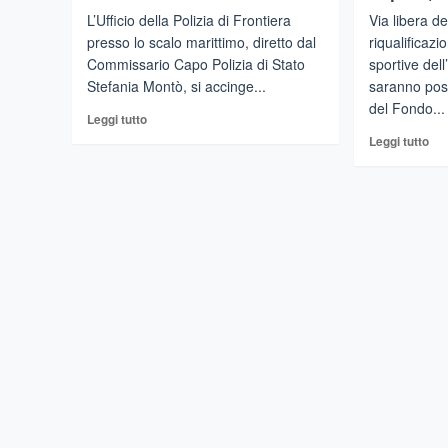
L’Ufficio della Polizia di Frontiera
Via libera d
presso lo scalo marittimo, diretto dal
riqualificazi
Commissario Capo Polizia di Stato
sportive dell’
Stefania Montò, si accinge...
saranno possi
del Fondo...
Leggi
Leggi tutto
di
Leg
Leggi tutto
più
di
su
più
MESSINA
su
–
Reg
197
fin
navi
pro
da
per
crociera
riq
e
13
694
str
da
spo
diporto
tra
approdate
que
nel
Anti
2023.
Cap
I
Avo