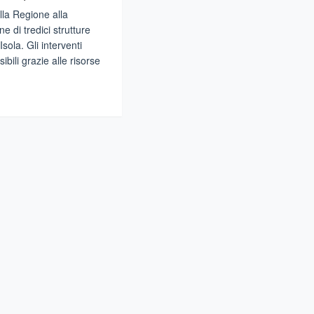
ella Regione alla
one di tredici strutture
Isola. Gli interventi
bili grazie alle risorse
gi
ione,
anziati
getti
ualificare
utture
rtive,
sti
llo,
izzi,
la,