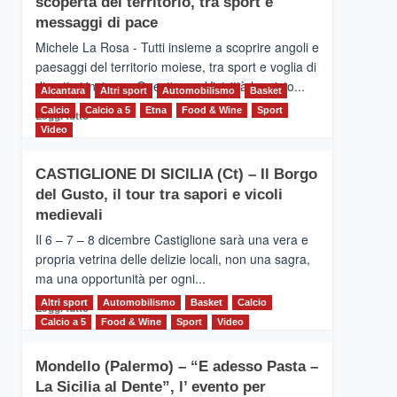
scoperta del territorio, tra sport e
la
Supermaratona
messaggi di pace
dell’Etna
Michele La Rosa - Tutti insieme a scoprire angoli e
paesaggi del territorio moiese, tra sport e voglia di
divertirsi insieme. Quest'anno Vivicittà ha visto...
Alcantara
Altri sport
Automobilismo
Basket
Calcio
Calcio a 5
Leggi
Etna
Food & Wine
Sport
Leggi tutto
di
Video
più
su
CASTIGLIONE DI SICILIA (Ct) – Il Borgo
MOIO
del Gusto, il tour tra sapori e vicoli
ALCANTARA
–
medievali
Vivicittà,
Il 6 – 7 – 8 dicembre Castiglione sarà una vera e
alla
propria vetrina delle delizie locali, non una sagra,
scoperta
ma una opportunità per ogni...
del
territorio,
Altri sport
Leggi
Automobilismo
Basket
Calcio
Leggi tutto
tra
di
Calcio a 5
Food & Wine
Sport
Video
sport
più
e
su
messaggi
Mondello (Palermo) – “E adesso Pasta –
CASTIGLIONE
di
La Sicilia al Dente”, l’ evento per
DI