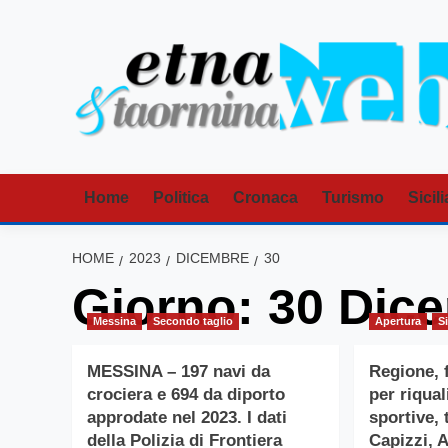
Vai
al
contenuto
Home
Politica
Cronaca
Turismo
Sicili
HOME
2023
DICEMBRE
30
Giorno:
30 Dic
Messina
Secondo taglio
Apertura
Si
MESSINA – 197 navi da
Regione, f
crociera e 694 da diporto
per riqual
approdate nel 2023. I dati
sportive, 
della Polizia di Frontiera
Capizzi, 