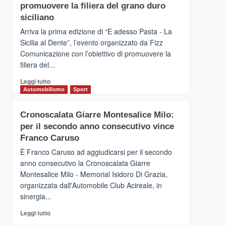
pace
SICILIA
promuovere la filiera del grano duro
(Ct)
siciliano
–
Arriva la prima edizione di “E adesso Pasta - La
Il
Sicilia al Dente”, l’evento organizzato da Fizz
Borgo
Comunicazione con l’obiettivo di promuovere la
del
Gusto,
filiera del...
il
Leggi
Leggi tutto
tour
di
Automobilismo
Sport
tra
più
sapori
su
e
Cronoscalata Giarre Montesalice Milo:
Mondello
vicoli
per il secondo anno consecutivo vince
(Palermo)
medievali
–
Franco Caruso
“E
È Franco Caruso ad aggiudicarsi per il secondo
adesso
anno consecutivo la Cronoscalata Giarre
Pasta
Montesalice Milo - Memorial Isidoro Di Grazia,
–
organizzata dall'Automobile Club Acireale, in
La
Sicilia
sinergia...
al
Leggi
Leggi tutto
Dente”,
di
l’