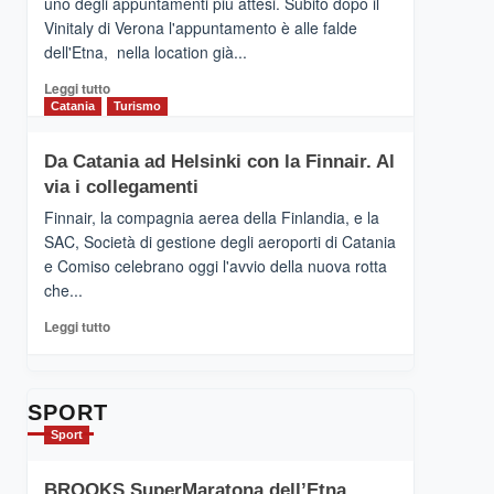
uno degli appuntamenti più attesi. Subito dopo il
presenta
Vinitaly di Verona l'appuntamento è alle falde
“Vino
dell'Etna, nella location già...
&
Cultura
Leggi
Leggi tutto
2026”.
di
Catania
Turismo
Le
più
tappe
su
Da Catania ad Helsinki con la Finnair. Al
dell’enoturismo
RANDAZZO
sull’Etna
via i collegamenti
–
Ci
Finnair, la compagnia aerea della Finlandia, e la
siamo
SAC, Società di gestione degli aeroporti di Catania
quasi….
e Comiso celebrano oggi l'avvio della nuova rotta
pronti
che...
per
Contrade
Leggi
Leggi tutto
dell’Etna
di
più
su
Da
SPORT
Catania
Sport
ad
Helsinki
BROOKS SuperMaratona dell’Etna,
con