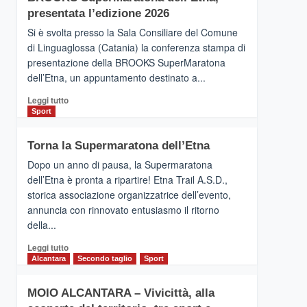
la
presentata l’edizione 2026
Finnair.
Si è svolta presso la Sala Consiliare del Comune
Al
di Linguaglossa (Catania) la conferenza stampa di
via
presentazione della BROOKS SuperMaratona
i
collegamenti
dell’Etna, un appuntamento destinato a...
Leggi
Leggi tutto
di
Sport
più
su
Torna la Supermaratona dell’Etna
BROOKS
SuperMaratona
Dopo un anno di pausa, la Supermaratona
dell’Etna,
dell’Etna è pronta a ripartire! Etna Trail A.S.D.,
presentata
storica associazione organizzatrice dell’evento,
l’edizione
annuncia con rinnovato entusiasmo il ritorno
2026
della...
Leggi
Leggi tutto
di
Alcantara
Secondo taglio
Sport
più
su
MOIO ALCANTARA – Vivicittà, alla
Torna