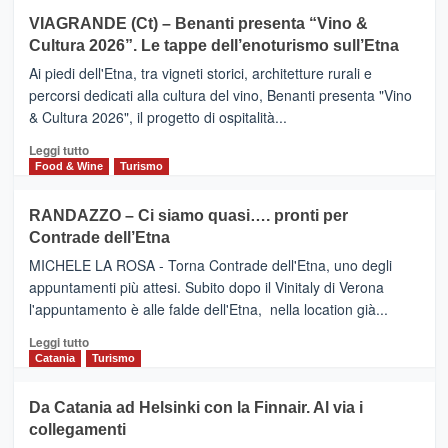
Airbnb.
su
VIAGRANDE (Ct) – Benanti presenta “Vino &
Anche
IL
la
Cultura 2026”. Le tappe dell’enoturismo sull’Etna
SAN
Valle
DOMENICO
Ai piedi dell'Etna, tra vigneti storici, architetture rurali e
Alcantara
PALACE
percorsi dedicati alla cultura del vino, Benanti presenta "Vino
nei
TAORMINA,
& Cultura 2026", il progetto di ospitalità...
primi
UN
posti
HOTEL
Leggi
Leggi tutto
nella
FOUR
di
Food & Wine
Turismo
classifica
SEASONS
più
siciliana
PRESENTA
su
RANDAZZO – Ci siamo quasi…. pronti per
IL
VIAGRANDE
Contrade dell’Etna
NUOVO
(Ct)
SUMMER
–
MICHELE LA ROSA - Torna Contrade dell'Etna, uno degli
BOOK
Benanti
appuntamenti più attesi. Subito dopo il Vinitaly di Verona
CLUB
presenta
l'appuntamento è alle falde dell'Etna, nella location già...
“Vino
&
Leggi
Leggi tutto
Cultura
di
Catania
Turismo
2026”.
più
Le
su
Da Catania ad Helsinki con la Finnair. Al via i
tappe
RANDAZZO
collegamenti
dell’enoturismo
–