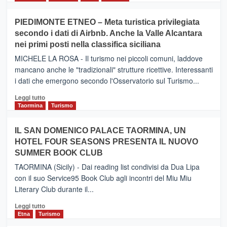
più
su
PIEDIMONTE ETNEO – Meta turistica privilegiata
CATANIA
secondo i dati di Airbnb. Anche la Valle Alcantara
–
nei primi posti nella classifica siciliana
Inaugurato
il
MICHELE LA ROSA - Il turismo nei piccoli comuni, laddove
nuovo
mancano anche le "tradizionali" strutture ricettive. Interessanti
collegamento
i dati che emergono secondo l'Osservatorio sul Turismo...
tra
Catania
Leggi
Leggi tutto
e
di
Taormina
Turismo
Zanzibar
più
operato
su
IL SAN DOMENICO PALACE TAORMINA, UN
da
PIEDIMONTE
Neos
HOTEL FOUR SEASONS PRESENTA IL NUOVO
ETNEO
SUMMER BOOK CLUB
–
Meta
TAORMINA (Sicily) - Dai reading list condivisi da Dua Lipa
turistica
con il suo Service95 Book Club agli incontri del Miu Miu
privilegiata
Literary Club durante il...
secondo
i
Leggi
Leggi tutto
dati
di
Etna
Turismo
di
più