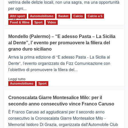
vetrina delle delizie locali, non una sagra, ma una opportunità
alla
per ogni...
scoperta
del
Altri sport
Leggi
Automobilismo
Basket
Calcio
Calcio a 5
Leggi tutto
territorio,
di
Food & Wine
Sport
Video
tra
più
sport
su
Mondello (Palermo) – “E adesso Pasta – La Sicilia
e
CASTIGLIONE
al Dente”, l’ evento per promuovere la filiera del
messaggi
DI
di
grano duro siciliano
SICILIA
pace
(Ct)
Arriva la prima edizione di “E adesso Pasta - La Sicilia al
–
Dente”, l’evento organizzato da Fizz Comunicazione con
Il
l’obiettivo di promuovere la filiera del...
Borgo
del
Leggi
Leggi tutto
Gusto,
di
Automobilismo
Sport
il
più
tour
su
Cronoscalata Giarre Montesalice Milo: per il
tra
Mondello
sapori
secondo anno consecutivo vince Franco Caruso
(Palermo)
e
–
È Franco Caruso ad aggiudicarsi per il secondo anno
vicoli
“E
consecutivo la Cronoscalata Giarre Montesalice Milo -
medievali
adesso
Memorial Isidoro Di Grazia, organizzata dall'Automobile Club
Pasta