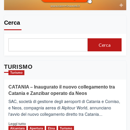
Cerca
Cerca
TURISMO
Turismo
CATANIA – Inaugurato il nuovo collegamento tra
Catania e Zanzibar operato da Neos
SAC, società di gestione degli aeroporti di Catania e Comiso,
e Neos, compagnia aerea di Alpitour World, annunciano
l'avvio del nuovo collegamento diretto tra Catania...
Leggi
Leggi tutto
di
Alcantara
Apertura
Etna
Turismo