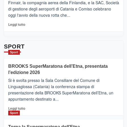
sull’Etna
Ci
Finnair, la compagnia aerea della Finlandia, e la SAC, Società
siamo
di gestione degli aeroporti di Catania e Comiso celebrano
quasi….
oggi l'avvio della nuova rotta che...
pronti
per
Leggi
Leggi tutto
Contrade
di
dell’Etna
più
su
Da
SPORT
Catania
Sport
ad
Helsinki
BROOKS SuperMaratona dell’Etna, presentata
con
la
l’edizione 2026
Finnair.
Si è svolta presso la Sala Consiliare del Comune di
Al
Linguaglossa (Catania) la conferenza stampa di
via
presentazione della BROOKS SuperMaratona dell’Etna, un
i
appuntamento destinato a...
collegamenti
Leggi
Leggi tutto
di
Sport
più
su
Torna la Supermaratona dell’Etna