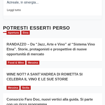
Acireale, in sinergia...
–
La
Leggi
Leggi tutto
Sicilia
di
al
più
Dente”,
su
l’
Cronoscalata
POTRESTI ESSERTI PERSO
evento
Giarre
Apertura
Etna
per
Montesalice
promuovere
Milo:
la
RANDAZZO – Da “Jazz, Arte e Vino” al “Sistema Vino
per
filiera
Etna”. Storie, protagonisti e prospettive di nuove
il
del
secondo
opportunità di mercato
grano
anno
duro
consecutivo
Food & Wine
Messina
siciliano
vince
Franco
WINE NOT? A SANT’ANDREA DI ROMETTA SI
Caruso
CELEBRA IL VINO E LE SUE STORIE
Messina
Sicilia
Consorzio Faro Doc, nuovi vertici alla guida. Si parte
con un ricco programma