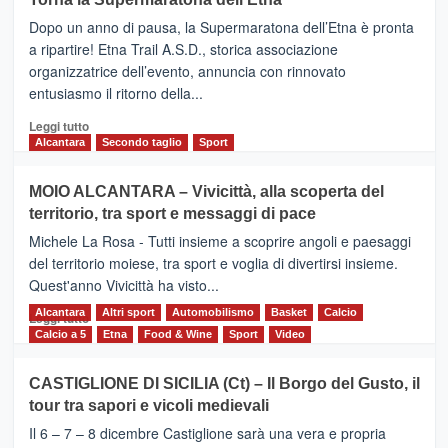
BROOKS
Dopo un anno di pausa, la Supermaratona dell’Etna è pronta
SuperMaratona
dell’Etna,
a ripartire! Etna Trail A.S.D., storica associazione
presentata
organizzatrice dell’evento, annuncia con rinnovato
l’edizione
entusiasmo il ritorno della...
2026
Leggi
Leggi tutto
di
Alcantara
Secondo taglio
Sport
più
su
MOIO ALCANTARA – Vivicittà, alla scoperta del
Torna
territorio, tra sport e messaggi di pace
la
Supermaratona
Michele La Rosa - Tutti insieme a scoprire angoli e paesaggi
dell’Etna
del territorio moiese, tra sport e voglia di divertirsi insieme.
Quest'anno Vivicittà ha visto...
Alcantara
Leggi
Altri sport
Automobilismo
Basket
Calcio
Leggi tutto
di
Calcio a 5
Etna
Food & Wine
Sport
Video
più
su
CASTIGLIONE DI SICILIA (Ct) – Il Borgo del Gusto, il
MOIO
tour tra sapori e vicoli medievali
ALCANTARA
–
Il 6 – 7 – 8 dicembre Castiglione sarà una vera e propria
Vivicittà,