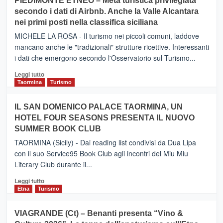
PIEDIMONTE ETNEO – Meta turistica privilegiata
CATANIA
secondo i dati di Airbnb. Anche la Valle Alcantara
–
nei primi posti nella classifica siciliana
Inaugurato
il
MICHELE LA ROSA - Il turismo nei piccoli comuni, laddove
nuovo
mancano anche le "tradizionali" strutture ricettive. Interessanti
collegamento
i dati che emergono secondo l'Osservatorio sul Turismo...
tra
Catania
Leggi
Leggi tutto
e
di
Taormina
Turismo
Zanzibar
più
operato
su
IL SAN DOMENICO PALACE TAORMINA, UN
da
PIEDIMONTE
Neos
HOTEL FOUR SEASONS PRESENTA IL NUOVO
ETNEO
SUMMER BOOK CLUB
–
Meta
TAORMINA (Sicily) - Dai reading list condivisi da Dua Lipa
turistica
con il suo Service95 Book Club agli incontri del Miu Miu
privilegiata
Literary Club durante il...
secondo
i
Leggi
Leggi tutto
dati
di
Etna
Turismo
di
più
Airbnb.
su
VIAGRANDE (Ct) – Benanti presenta “Vino &
Anche
IL