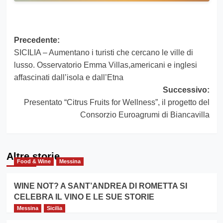
Navigazione
Precedente:
SICILIA – Aumentano i turisti che cercano le ville di
articolo
lusso. Osservatorio Emma Villas,americani e inglesi
affascinati dall’isola e dall’Etna
Successivo:
Presentato “Citrus Fruits for Wellness”, il progetto del
Consorzio Euroagrumi di Biancavilla
Altre storie
Food & Wine
Messina
WINE NOT? A SANT’ANDREA DI ROMETTA SI
CELEBRA IL VINO E LE SUE STORIE
Messina
Sicilia