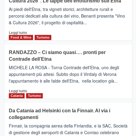
la
Cultura 2026”. Le tappe dell’enoturismo sull’Etna
SAN
Valle
DOMENICO
Ai piedi dell'Etna, tra vigneti storici, architetture rurali e
Alcantara
PALACE
percorsi dedicati alla cultura del vino, Benanti presenta "Vino
nei
TAORMINA,
& Cultura 2026", il progetto di ospitalità...
primi
UN
posti
HOTEL
Leggi
Leggi tutto
nella
FOUR
di
Food & Wine
Turismo
classifica
SEASONS
più
siciliana
PRESENTA
su
RANDAZZO – Ci siamo quasi…. pronti per
IL
VIAGRANDE
Contrade dell’Etna
NUOVO
(Ct)
SUMMER
–
MICHELE LA ROSA - Torna Contrade dell'Etna, uno degli
BOOK
Benanti
appuntamenti più attesi. Subito dopo il Vinitaly di Verona
CLUB
presenta
l'appuntamento è alle falde dell'Etna, nella location già...
“Vino
&
Leggi
Leggi tutto
Cultura
di
Catania
Turismo
2026”.
più
Le
su
Da Catania ad Helsinki con la Finnair. Al via i
tappe
RANDAZZO
collegamenti
dell’enoturismo
–
sull’Etna
Ci
Finnair, la compagnia aerea della Finlandia, e la SAC, Società
siamo
di gestione degli aeroporti di Catania e Comiso celebrano
quasi….