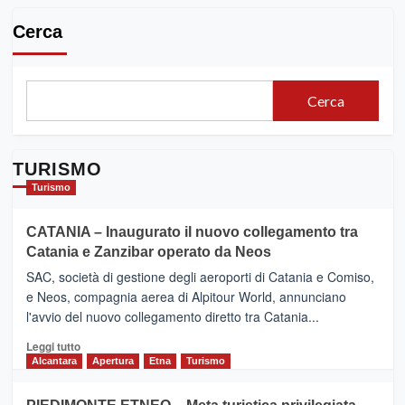
Cerca
Cerca
TURISMO
Turismo
CATANIA – Inaugurato il nuovo collegamento tra
Catania e Zanzibar operato da Neos
SAC, società di gestione degli aeroporti di Catania e Comiso,
e Neos, compagnia aerea di Alpitour World, annunciano
l'avvio del nuovo collegamento diretto tra Catania...
Leggi
Leggi tutto
di
Alcantara
Apertura
Etna
Turismo
più
su