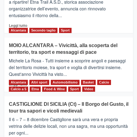
dell’Etna,
a ripartire! Etna Trail A.S.D., storica associazione
presentata
organizzatrice dell’evento, annuncia con rinnovato
l’edizione
entusiasmo il ritorno della...
2026
Leggi
Leggi tutto
di
Alcantara
Secondo taglio
Sport
più
su
MOIO ALCANTARA – Vivicittà, alla scoperta del
Torna
territorio, tra sport e messaggi di pace
la
Supermaratona
Michele La Rosa - Tutti insieme a scoprire angoli e paesaggi
dell’Etna
del territorio moiese, tra sport e voglia di divertirsi insieme.
Quest'anno Vivicittà ha visto...
Alcantara
Leggi
Altri sport
Automobilismo
Basket
Calcio
Leggi tutto
di
Calcio a 5
Etna
Food & Wine
Sport
Video
più
su
CASTIGLIONE DI SICILIA (Ct) – Il Borgo del Gusto, il
MOIO
tour tra sapori e vicoli medievali
ALCANTARA
–
Il 6 – 7 – 8 dicembre Castiglione sarà una vera e propria
Vivicittà,
vetrina delle delizie locali, non una sagra, ma una opportunità
alla
per ogni...
scoperta