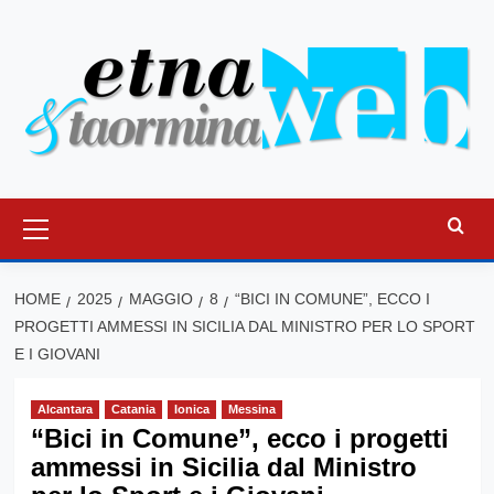
Vai
al
contenuto
Menu
principale
HOME
2025
MAGGIO
8
“BICI IN COMUNE”, ECCO I
PROGETTI AMMESSI IN SICILIA DAL MINISTRO PER LO SPORT
E I GIOVANI
Alcantara
Catania
Ionica
Messina
“Bici in Comune”, ecco i progetti
ammessi in Sicilia dal Ministro