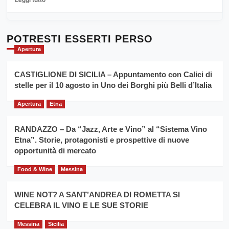
Sicilia
di
al
più
Dente”,
su
l’
Cronoscalata
POTRESTI ESSERTI PERSO
evento
Giarre
Apertura
per
Montesalice
promuovere
Milo:
la
CASTIGLIONE DI SICILIA – Appuntamento con Calici di
per
filiera
stelle per il 10 agosto in Uno dei Borghi più Belli d’Italia
il
del
secondo
grano
anno
Apertura
Etna
duro
consecutivo
siciliano
vince
RANDAZZO – Da “Jazz, Arte e Vino” al “Sistema Vino
Franco
Etna”. Storie, protagonisti e prospettive di nuove
Caruso
opportunità di mercato
Food & Wine
Messina
WINE NOT? A SANT’ANDREA DI ROMETTA SI
CELEBRA IL VINO E LE SUE STORIE
Messina
Sicilia