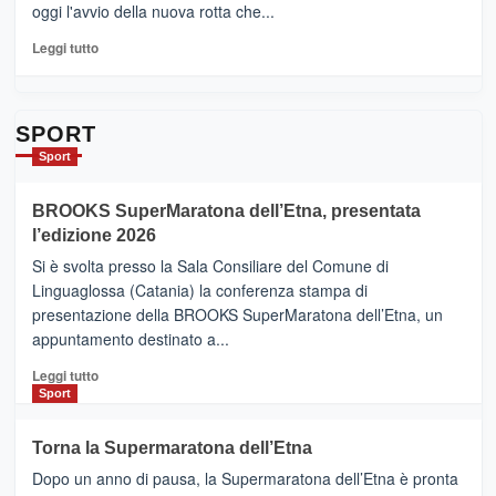
oggi l'avvio della nuova rotta che...
pronti
per
Leggi
Leggi tutto
Contrade
di
dell’Etna
più
su
Da
SPORT
Catania
Sport
ad
Helsinki
BROOKS SuperMaratona dell’Etna, presentata
con
la
l’edizione 2026
Finnair.
Si è svolta presso la Sala Consiliare del Comune di
Al
Linguaglossa (Catania) la conferenza stampa di
via
presentazione della BROOKS SuperMaratona dell’Etna, un
i
appuntamento destinato a...
collegamenti
Leggi
Leggi tutto
di
Sport
più
su
Torna la Supermaratona dell’Etna
BROOKS
Dopo un anno di pausa, la Supermaratona dell’Etna è pronta
SuperMaratona