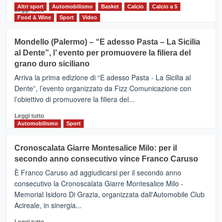
del
Altri sport
Leggi
Automobilismo
Basket
Calcio
Calcio a 5
Leggi tutto
territorio,
di
Food & Wine
Sport
Video
tra
più
sport
su
Mondello (Palermo) – “E adesso Pasta – La Sicilia
e
CASTIGLIONE
al Dente”, l’ evento per promuovere la filiera del
messaggi
DI
di
grano duro siciliano
SICILIA
pace
(Ct)
Arriva la prima edizione di “E adesso Pasta - La Sicilia al
–
Dente”, l’evento organizzato da Fizz Comunicazione con
Il
l’obiettivo di promuovere la filiera del...
Borgo
del
Leggi
Leggi tutto
Gusto,
di
Automobilismo
Sport
il
più
tour
su
Cronoscalata Giarre Montesalice Milo: per il
tra
Mondello
sapori
secondo anno consecutivo vince Franco Caruso
(Palermo)
e
–
È Franco Caruso ad aggiudicarsi per il secondo anno
vicoli
“E
consecutivo la Cronoscalata Giarre Montesalice Milo -
medievali
adesso
Memorial Isidoro Di Grazia, organizzata dall'Automobile Club
Pasta
Acireale, in sinergia...
–
La
Leggi
Leggi tutto