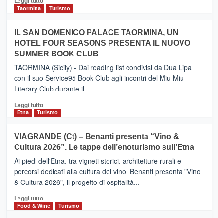
Leggi tutto
e
di
Taormina
Turismo
Zanzibar
più
operato
su
IL SAN DOMENICO PALACE TAORMINA, UN
da
PIEDIMONTE
Neos
HOTEL FOUR SEASONS PRESENTA IL NUOVO
ETNEO
SUMMER BOOK CLUB
–
Meta
TAORMINA (Sicily) - Dai reading list condivisi da Dua Lipa
turistica
con il suo Service95 Book Club agli incontri del Miu Miu
privilegiata
Literary Club durante il...
secondo
i
Leggi
Leggi tutto
dati
di
Etna
Turismo
di
più
Airbnb.
su
VIAGRANDE (Ct) – Benanti presenta “Vino &
Anche
IL
la
Cultura 2026”. Le tappe dell’enoturismo sull’Etna
SAN
Valle
DOMENICO
Ai piedi dell'Etna, tra vigneti storici, architetture rurali e
Alcantara
PALACE
percorsi dedicati alla cultura del vino, Benanti presenta "Vino
nei
TAORMINA,
& Cultura 2026", il progetto di ospitalità...
primi
UN
posti
HOTEL
Leggi
Leggi tutto
nella
FOUR
di
Food & Wine
Turismo
classifica
SEASONS
più