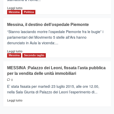
a
Messina
Leggi
Leggi tutto
di
Messina
Politica
più
su
Messina, il destino dell’ospedale Piemonte
Deputati
“Stanno lasciando morire l’ospedale Piemonte fra le bugie” i
siciliani
insieme
parlamentari del Movimento 5 stelle all'Ars hanno
per
denunciato in Aula la vicenda:...
“difendere”
Leggi
le
Leggi tutto
di
Corti
Messina
Secondo taglio
più
d’Appello
su
MESSINA :Palazzo dei Leoni, fissata l’asta pubblica
Messina,
per la vendita delle unità immobiliari
il
destino
0
dell’ospedale
E’ stata fissata per martedì 23 luglio 2015, alle ore 12.00,
Piemonte
nella Sala Giunta di Palazzo dei Leoni l’esperimento di...
Leggi
Leggi tutto
di
più
su