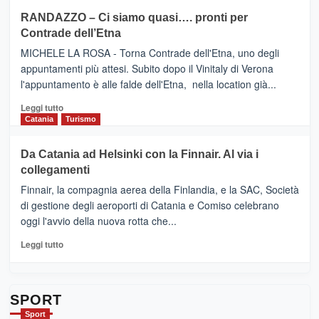
siciliana
PRESENTA
su
RANDAZZO – Ci siamo quasi…. pronti per
IL
VIAGRANDE
Contrade dell’Etna
NUOVO
(Ct)
SUMMER
–
MICHELE LA ROSA - Torna Contrade dell'Etna, uno degli
BOOK
Benanti
appuntamenti più attesi. Subito dopo il Vinitaly di Verona
CLUB
presenta
l'appuntamento è alle falde dell'Etna, nella location già...
“Vino
&
Leggi
Leggi tutto
Cultura
di
Catania
Turismo
2026”.
più
Le
su
Da Catania ad Helsinki con la Finnair. Al via i
tappe
RANDAZZO
collegamenti
dell’enoturismo
–
sull’Etna
Ci
Finnair, la compagnia aerea della Finlandia, e la SAC, Società
siamo
di gestione degli aeroporti di Catania e Comiso celebrano
quasi….
oggi l'avvio della nuova rotta che...
pronti
per
Leggi
Leggi tutto
Contrade
di
dell’Etna
più
su
Da
SPORT
Catania
Sport