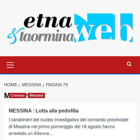
Vai
al
contenuto
Menu
principale
HOME
MESSINA
PAGINA 79
Messina
Cronaca
Messina
MESSINA : Lotta alla pedofilia
I carabinieri del nucleo investigativo del comando provinciale
di Messina nel primo pomeriggio del 18 agosto hanno
arrestato un 53enne...