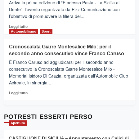
(Ct)
Arriva la prima edizione di “E adesso Pasta - La Sicilia al
–
Dente”, l’evento organizzato da Fizz Comunicazione con
Il
l’obiettivo di promuovere la filiera del...
Borgo
del
Leggi
Leggi tutto
Gusto,
di
Automobilismo
Sport
il
più
tour
su
Cronoscalata Giarre Montesalice Milo: per il
tra
Mondello
sapori
secondo anno consecutivo vince Franco Caruso
(Palermo)
e
–
È Franco Caruso ad aggiudicarsi per il secondo anno
vicoli
“E
consecutivo la Cronoscalata Giarre Montesalice Milo -
medievali
adesso
Memorial Isidoro Di Grazia, organizzata dall'Automobile Club
Pasta
Acireale, in sinergia...
–
La
Leggi
Leggi tutto
Sicilia
di
al
più
Dente”,
su
l’
Cronoscalata
POTRESTI ESSERTI PERSO
evento
Giarre
Apertura
per
Montesalice
promuovere
Milo:
la
CASTIGLIONE DI SICILIA – Appuntamento con Calici di
per