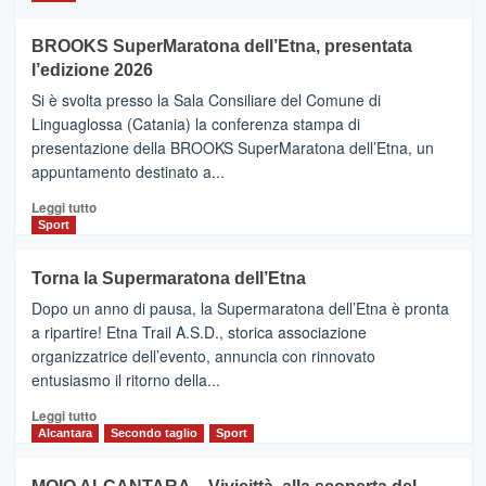
ad
Helsinki
BROOKS SuperMaratona dell’Etna, presentata
con
la
l’edizione 2026
Finnair.
Si è svolta presso la Sala Consiliare del Comune di
Al
Linguaglossa (Catania) la conferenza stampa di
via
presentazione della BROOKS SuperMaratona dell’Etna, un
i
appuntamento destinato a...
collegamenti
Leggi
Leggi tutto
di
Sport
più
su
Torna la Supermaratona dell’Etna
BROOKS
Dopo un anno di pausa, la Supermaratona dell’Etna è pronta
SuperMaratona
dell’Etna,
a ripartire! Etna Trail A.S.D., storica associazione
presentata
organizzatrice dell’evento, annuncia con rinnovato
l’edizione
entusiasmo il ritorno della...
2026
Leggi
Leggi tutto
di
Alcantara
Secondo taglio
Sport
più
su