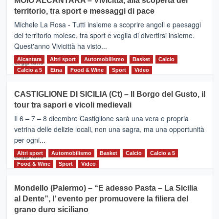
MOIO ALCANTARA – Vivicittà, alla scoperta del
Torna
territorio, tra sport e messaggi di pace
la
Supermaratona
Michele La Rosa - Tutti insieme a scoprire angoli e paesaggi
dell’Etna
del territorio moiese, tra sport e voglia di divertirsi insieme.
Quest'anno Vivicittà ha visto...
Alcantara
Leggi
Altri sport
Automobilismo
Basket
Calcio
Leggi tutto
di
Calcio a 5
Etna
Food & Wine
Sport
Video
più
su
CASTIGLIONE DI SICILIA (Ct) – Il Borgo del Gusto, il
MOIO
tour tra sapori e vicoli medievali
ALCANTARA
–
Il 6 – 7 – 8 dicembre Castiglione sarà una vera e propria
Vivicittà,
vetrina delle delizie locali, non una sagra, ma una opportunità
alla
per ogni...
scoperta
del
Altri sport
Leggi
Automobilismo
Basket
Calcio
Calcio a 5
Leggi tutto
territorio,
di
Food & Wine
Sport
Video
tra
più
sport
su
Mondello (Palermo) – “E adesso Pasta – La Sicilia
e
CASTIGLIONE
al Dente”, l’ evento per promuovere la filiera del
messaggi
DI
di
grano duro siciliano
SICILIA
pace