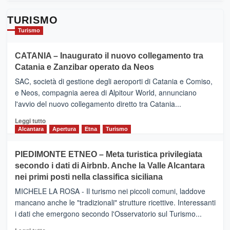
TURISMO
Turismo
CATANIA – Inaugurato il nuovo collegamento tra
Catania e Zanzibar operato da Neos
SAC, società di gestione degli aeroporti di Catania e Comiso,
e Neos, compagnia aerea di Alpitour World, annunciano
l'avvio del nuovo collegamento diretto tra Catania...
Leggi
Leggi tutto
di
Alcantara
Apertura
Etna
Turismo
più
su
PIEDIMONTE ETNEO – Meta turistica privilegiata
CATANIA
secondo i dati di Airbnb. Anche la Valle Alcantara
–
nei primi posti nella classifica siciliana
Inaugurato
il
MICHELE LA ROSA - Il turismo nei piccoli comuni, laddove
nuovo
mancano anche le "tradizionali" strutture ricettive. Interessanti
collegamento
i dati che emergono secondo l'Osservatorio sul Turismo...
tra
Catania
Leggi