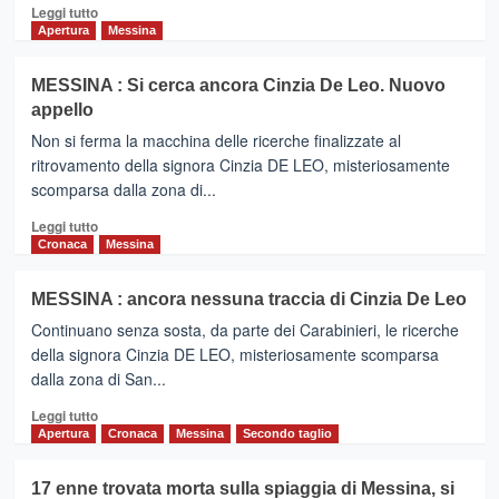
Leggi
Leggi tutto
di
Apertura
Messina
più
su
MESSINA : Si cerca ancora Cinzia De Leo. Nuovo
MESSINA
appello
:
Lotta
Non si ferma la macchina delle ricerche finalizzate al
alla
ritrovamento della signora Cinzia DE LEO, misteriosamente
pedofilia
scomparsa dalla zona di...
Leggi
Leggi tutto
di
Cronaca
Messina
più
su
MESSINA : ancora nessuna traccia di Cinzia De Leo
MESSINA
Continuano senza sosta, da parte dei Carabinieri, le ricerche
:
Si
della signora Cinzia DE LEO, misteriosamente scomparsa
cerca
dalla zona di San...
ancora
Leggi
Cinzia
Leggi tutto
di
De
Apertura
Cronaca
Messina
Secondo taglio
più
Leo.
su
Nuovo
17 enne trovata morta sulla spiaggia di Messina, si
MESSINA
appello