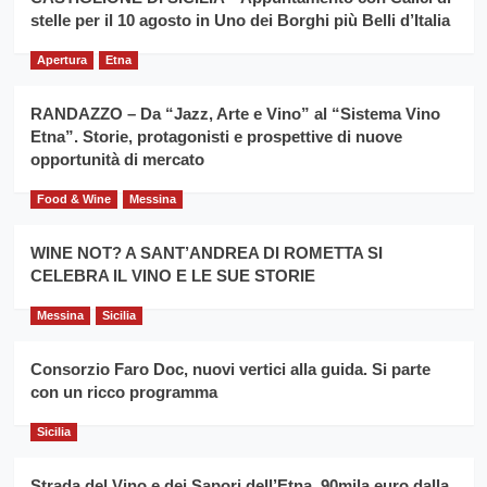
filiera
stelle per il 10 agosto in Uno dei Borghi più Belli d’Italia
il
del
secondo
grano
anno
Apertura
Etna
duro
consecutivo
siciliano
vince
RANDAZZO – Da “Jazz, Arte e Vino” al “Sistema Vino
Franco
Etna”. Storie, protagonisti e prospettive di nuove
Caruso
opportunità di mercato
Food & Wine
Messina
WINE NOT? A SANT’ANDREA DI ROMETTA SI
CELEBRA IL VINO E LE SUE STORIE
Messina
Sicilia
Consorzio Faro Doc, nuovi vertici alla guida. Si parte
con un ricco programma
Sicilia
Strada del Vino e dei Sapori dell’Etna, 90mila euro dalla