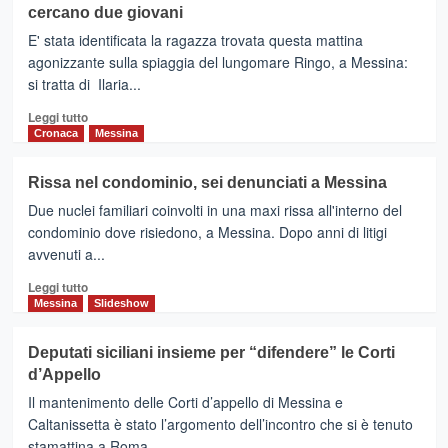
cercano due giovani
:
ancora
E' stata identificata la ragazza trovata questa mattina
nessuna
agonizzante sulla spiaggia del lungomare Ringo, a Messina:
traccia
si tratta di Ilaria...
di
Cinzia
Leggi
Leggi tutto
De
di
Cronaca
Messina
Leo
più
su
Rissa nel condominio, sei denunciati a Messina
17
Due nuclei familiari coinvolti in una maxi rissa all'interno del
enne
trovata
condominio dove risiedono, a Messina. Dopo anni di litigi
morta
avvenuti a...
sulla
Leggi
spiaggia
Leggi tutto
di
di
Messina
Slideshow
più
Messina,
su
si
Deputati siciliani insieme per “difendere” le Corti
Rissa
cercano
d’Appello
nel
due
condominio,
giovani
Il mantenimento delle Corti d’appello di Messina e
sei
Caltanissetta è stato l’argomento dell’incontro che si è tenuto
denunciati
stamattina a Roma...