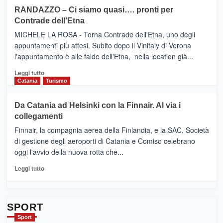
siciliana
PRESENTA
su
RANDAZZO – Ci siamo quasi…. pronti per
IL
VIAGRANDE
Contrade dell’Etna
NUOVO
(Ct)
SUMMER
–
MICHELE LA ROSA - Torna Contrade dell'Etna, uno degli
BOOK
Benanti
appuntamenti più attesi. Subito dopo il Vinitaly di Verona
CLUB
presenta
l'appuntamento è alle falde dell'Etna, nella location già...
“Vino
&
Leggi
Leggi tutto
Cultura
di
Catania
Turismo
2026”.
più
Le
su
Da Catania ad Helsinki con la Finnair. Al via i
tappe
RANDAZZO
collegamenti
dell’enoturismo
–
sull’Etna
Ci
Finnair, la compagnia aerea della Finlandia, e la SAC, Società
siamo
di gestione degli aeroporti di Catania e Comiso celebrano
quasi….
oggi l'avvio della nuova rotta che...
pronti
per
Leggi
Leggi tutto
Contrade
di
dell’Etna
più
su
Da
SPORT
Catania
Sport