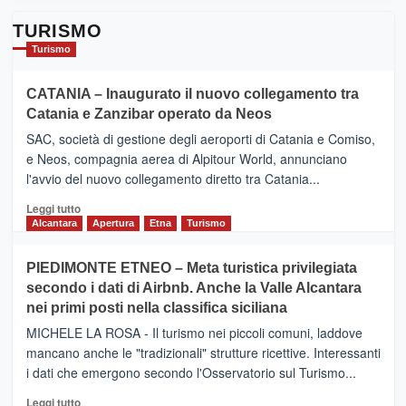
TURISMO
Turismo
CATANIA – Inaugurato il nuovo collegamento tra
Catania e Zanzibar operato da Neos
SAC, società di gestione degli aeroporti di Catania e Comiso,
e Neos, compagnia aerea di Alpitour World, annunciano
l'avvio del nuovo collegamento diretto tra Catania...
Leggi
Leggi tutto
di
Alcantara
Apertura
Etna
Turismo
più
su
PIEDIMONTE ETNEO – Meta turistica privilegiata
CATANIA
secondo i dati di Airbnb. Anche la Valle Alcantara
–
nei primi posti nella classifica siciliana
Inaugurato
il
MICHELE LA ROSA - Il turismo nei piccoli comuni, laddove
nuovo
mancano anche le "tradizionali" strutture ricettive. Interessanti
collegamento
i dati che emergono secondo l'Osservatorio sul Turismo...
tra
Catania
Leggi
Leggi tutto