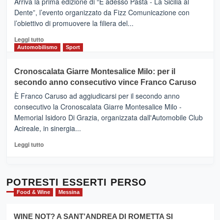
Arriva la prima edizione di “E adesso Pasta - La Sicilia al
–
Dente”, l’evento organizzato da Fizz Comunicazione con
Il
l’obiettivo di promuovere la filiera del...
Borgo
del
Leggi
Leggi tutto
Gusto,
di
Automobilismo
Sport
il
più
tour
su
Cronoscalata Giarre Montesalice Milo: per il
tra
Mondello
sapori
secondo anno consecutivo vince Franco Caruso
(Palermo)
e
–
È Franco Caruso ad aggiudicarsi per il secondo anno
vicoli
“E
consecutivo la Cronoscalata Giarre Montesalice Milo -
medievali
adesso
Memorial Isidoro Di Grazia, organizzata dall'Automobile Club
Pasta
Acireale, in sinergia...
–
La
Leggi
Leggi tutto
Sicilia
di
al
più
Dente”,
su
l’
Cronoscalata
POTRESTI ESSERTI PERSO
evento
Giarre
Food & Wine
Messina
per
Montesalice
promuovere
Milo:
la
WINE NOT? A SANT’ANDREA DI ROMETTA SI
per