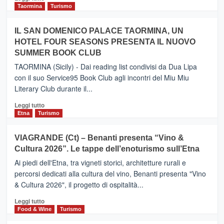
e
di
Taormina
Turismo
Zanzibar
più
operato
su
IL SAN DOMENICO PALACE TAORMINA, UN
da
PIEDIMONTE
Neos
HOTEL FOUR SEASONS PRESENTA IL NUOVO
ETNEO
SUMMER BOOK CLUB
–
Meta
TAORMINA (Sicily) - Dai reading list condivisi da Dua Lipa
turistica
con il suo Service95 Book Club agli incontri del Miu Miu
privilegiata
Literary Club durante il...
secondo
i
Leggi
Leggi tutto
dati
di
Etna
Turismo
di
più
Airbnb.
su
VIAGRANDE (Ct) – Benanti presenta “Vino &
Anche
IL
la
Cultura 2026”. Le tappe dell’enoturismo sull’Etna
SAN
Valle
DOMENICO
Ai piedi dell'Etna, tra vigneti storici, architetture rurali e
Alcantara
PALACE
percorsi dedicati alla cultura del vino, Benanti presenta "Vino
nei
TAORMINA,
& Cultura 2026", il progetto di ospitalità...
primi
UN
posti
HOTEL
Leggi
Leggi tutto
nella
FOUR
di
Food & Wine
Turismo
classifica
SEASONS
più