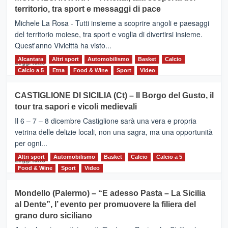
Torna
territorio, tra sport e messaggi di pace
la
Supermaratona
Michele La Rosa - Tutti insieme a scoprire angoli e paesaggi
dell’Etna
del territorio moiese, tra sport e voglia di divertirsi insieme.
Quest'anno Vivicittà ha visto...
Alcantara
Leggi
Altri sport
Automobilismo
Basket
Calcio
Leggi tutto
di
Calcio a 5
Etna
Food & Wine
Sport
Video
più
su
CASTIGLIONE DI SICILIA (Ct) – Il Borgo del Gusto, il
MOIO
tour tra sapori e vicoli medievali
ALCANTARA
–
Il 6 – 7 – 8 dicembre Castiglione sarà una vera e propria
Vivicittà,
vetrina delle delizie locali, non una sagra, ma una opportunità
alla
per ogni...
scoperta
del
Altri sport
Leggi
Automobilismo
Basket
Calcio
Calcio a 5
Leggi tutto
territorio,
di
Food & Wine
Sport
Video
tra
più
sport
su
Mondello (Palermo) – “E adesso Pasta – La Sicilia
e
CASTIGLIONE
al Dente”, l’ evento per promuovere la filiera del
messaggi
DI
di
grano duro siciliano
SICILIA
pace
(Ct)