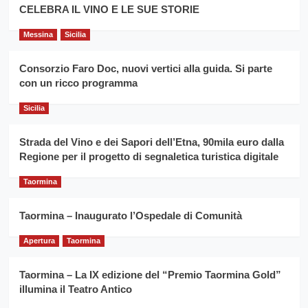
filiera
CELEBRA IL VINO E LE SUE STORIE
il
del
secondo
grano
anno
Messina
Sicilia
duro
consecutivo
siciliano
vince
Consorzio Faro Doc, nuovi vertici alla guida. Si parte
Franco
con un ricco programma
Caruso
Sicilia
Strada del Vino e dei Sapori dell’Etna, 90mila euro dalla
Regione per il progetto di segnaletica turistica digitale
Taormina
Taormina – Inaugurato l’Ospedale di Comunità
Apertura
Taormina
Taormina – La IX edizione del “Premio Taormina Gold”
illumina il Teatro Antico