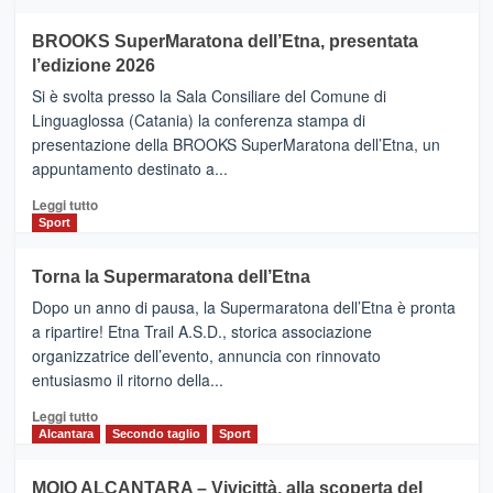
ad
Helsinki
BROOKS SuperMaratona dell’Etna, presentata
con
la
l’edizione 2026
Finnair.
Si è svolta presso la Sala Consiliare del Comune di
Al
Linguaglossa (Catania) la conferenza stampa di
via
presentazione della BROOKS SuperMaratona dell’Etna, un
i
appuntamento destinato a...
collegamenti
Leggi
Leggi tutto
di
Sport
più
su
Torna la Supermaratona dell’Etna
BROOKS
Dopo un anno di pausa, la Supermaratona dell’Etna è pronta
SuperMaratona
dell’Etna,
a ripartire! Etna Trail A.S.D., storica associazione
presentata
organizzatrice dell’evento, annuncia con rinnovato
l’edizione
entusiasmo il ritorno della...
2026
Leggi
Leggi tutto
di
Alcantara
Secondo taglio
Sport
più
su
MOIO ALCANTARA – Vivicittà, alla scoperta del