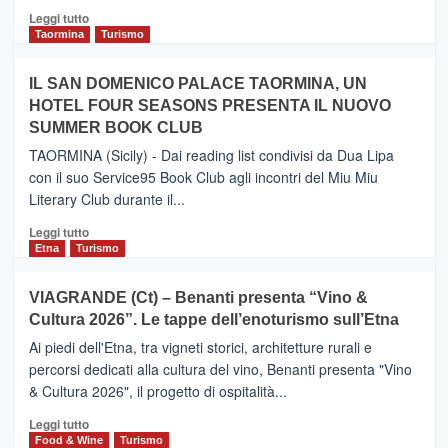
Catania
Leggi
Leggi tutto
e
di
Taormina
Turismo
Zanzibar
più
operato
su
IL SAN DOMENICO PALACE TAORMINA, UN
da
PIEDIMONTE
Neos
HOTEL FOUR SEASONS PRESENTA IL NUOVO
ETNEO
SUMMER BOOK CLUB
–
Meta
TAORMINA (Sicily) - Dai reading list condivisi da Dua Lipa
turistica
con il suo Service95 Book Club agli incontri del Miu Miu
privilegiata
Literary Club durante il...
secondo
i
Leggi
Leggi tutto
dati
di
Etna
Turismo
di
più
Airbnb.
su
VIAGRANDE (Ct) – Benanti presenta “Vino &
Anche
IL
la
Cultura 2026”. Le tappe dell’enoturismo sull’Etna
SAN
Valle
DOMENICO
Ai piedi dell'Etna, tra vigneti storici, architetture rurali e
Alcantara
PALACE
percorsi dedicati alla cultura del vino, Benanti presenta "Vino
nei
TAORMINA,
& Cultura 2026", il progetto di ospitalità...
primi
UN
posti
HOTEL
Leggi
Leggi tutto
nella
FOUR
di
Food & Wine
Turismo