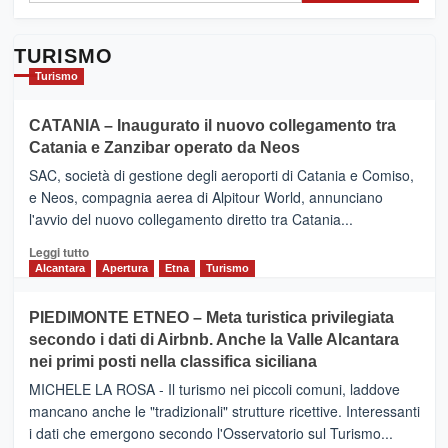
TURISMO
Turismo
CATANIA – Inaugurato il nuovo collegamento tra
Catania e Zanzibar operato da Neos
SAC, società di gestione degli aeroporti di Catania e Comiso,
e Neos, compagnia aerea di Alpitour World, annunciano
l'avvio del nuovo collegamento diretto tra Catania...
Leggi
Leggi tutto
di
Alcantara
Apertura
Etna
Turismo
più
su
PIEDIMONTE ETNEO – Meta turistica privilegiata
CATANIA
secondo i dati di Airbnb. Anche la Valle Alcantara
–
nei primi posti nella classifica siciliana
Inaugurato
il
MICHELE LA ROSA - Il turismo nei piccoli comuni, laddove
nuovo
mancano anche le "tradizionali" strutture ricettive. Interessanti
collegamento
i dati che emergono secondo l'Osservatorio sul Turismo...
tra