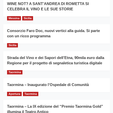
la
WINE NOT? A SANT’ANDREA DI ROMETTA SI
per
filiera
CELEBRA IL VINO E LE SUE STORIE
il
del
secondo
grano
anno
Messina
Sicilia
duro
consecutivo
siciliano
vince
Consorzio Faro Doc, nuovi vertici alla guida. Si parte
Franco
con un ricco programma
Caruso
Sicilia
Strada del Vino e dei Sapori dell’Etna, 90mila euro dalla
Regione per il progetto di segnaletica turistica digitale
Taormina
Taormina – Inaugurato l’Ospedale di Comunità
Apertura
Taormina
Taormina – La IX edizione del “Premio Taormina Gold”
illumina il Teatro Antico