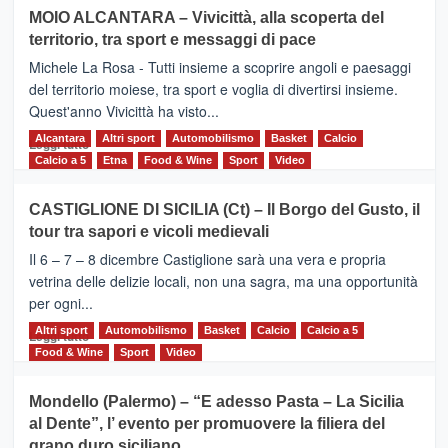
su
MOIO ALCANTARA – Vivicittà, alla scoperta del
Torna
territorio, tra sport e messaggi di pace
la
Supermaratona
Michele La Rosa - Tutti insieme a scoprire angoli e paesaggi
dell’Etna
del territorio moiese, tra sport e voglia di divertirsi insieme.
Quest'anno Vivicittà ha visto...
Alcantara
Leggi
Altri sport
Automobilismo
Basket
Calcio
Leggi tutto
di
Calcio a 5
Etna
Food & Wine
Sport
Video
più
su
CASTIGLIONE DI SICILIA (Ct) – Il Borgo del Gusto, il
MOIO
tour tra sapori e vicoli medievali
ALCANTARA
–
Il 6 – 7 – 8 dicembre Castiglione sarà una vera e propria
Vivicittà,
vetrina delle delizie locali, non una sagra, ma una opportunità
alla
per ogni...
scoperta
del
Altri sport
Leggi
Automobilismo
Basket
Calcio
Calcio a 5
Leggi tutto
territorio,
di
Food & Wine
Sport
Video
tra
più
sport
su
Mondello (Palermo) – “E adesso Pasta – La Sicilia
e
CASTIGLIONE
al Dente”, l’ evento per promuovere la filiera del
messaggi
DI
di
grano duro siciliano
SICILIA