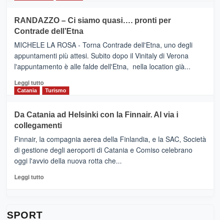
classifica
SEASONS
più
siciliana
PRESENTA
su
RANDAZZO – Ci siamo quasi…. pronti per
IL
VIAGRANDE
Contrade dell’Etna
NUOVO
(Ct)
SUMMER
–
MICHELE LA ROSA - Torna Contrade dell'Etna, uno degli
BOOK
Benanti
appuntamenti più attesi. Subito dopo il Vinitaly di Verona
CLUB
presenta
l'appuntamento è alle falde dell'Etna, nella location già...
“Vino
&
Leggi
Leggi tutto
Cultura
di
Catania
Turismo
2026”.
più
Le
su
Da Catania ad Helsinki con la Finnair. Al via i
tappe
RANDAZZO
collegamenti
dell’enoturismo
–
sull’Etna
Ci
Finnair, la compagnia aerea della Finlandia, e la SAC, Società
siamo
di gestione degli aeroporti di Catania e Comiso celebrano
quasi….
oggi l'avvio della nuova rotta che...
pronti
per
Leggi
Leggi tutto
Contrade
di
dell’Etna
più
su
Da
SPORT