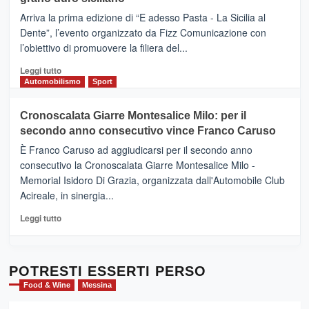
pace
(Ct)
Arriva la prima edizione di “E adesso Pasta - La Sicilia al
–
Dente”, l’evento organizzato da Fizz Comunicazione con
Il
l’obiettivo di promuovere la filiera del...
Borgo
del
Leggi
Leggi tutto
Gusto,
di
Automobilismo
Sport
il
più
tour
su
Cronoscalata Giarre Montesalice Milo: per il
tra
Mondello
sapori
secondo anno consecutivo vince Franco Caruso
(Palermo)
e
–
È Franco Caruso ad aggiudicarsi per il secondo anno
vicoli
“E
consecutivo la Cronoscalata Giarre Montesalice Milo -
medievali
adesso
Memorial Isidoro Di Grazia, organizzata dall'Automobile Club
Pasta
Acireale, in sinergia...
–
La
Leggi
Leggi tutto
Sicilia
di
al
più
Dente”,
su
l’
Cronoscalata
POTRESTI ESSERTI PERSO
evento
Giarre
Food & Wine
Messina
per
Montesalice
promuovere
Milo: