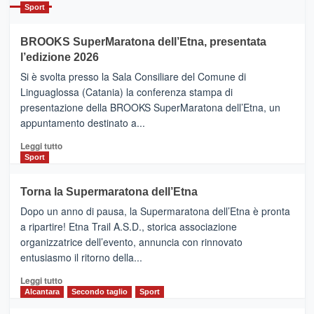
Catania
Sport
ad
Helsinki
BROOKS SuperMaratona dell’Etna, presentata
con
la
l’edizione 2026
Finnair.
Si è svolta presso la Sala Consiliare del Comune di
Al
Linguaglossa (Catania) la conferenza stampa di
via
presentazione della BROOKS SuperMaratona dell’Etna, un
i
appuntamento destinato a...
collegamenti
Leggi
Leggi tutto
di
Sport
più
su
Torna la Supermaratona dell’Etna
BROOKS
Dopo un anno di pausa, la Supermaratona dell’Etna è pronta
SuperMaratona
dell’Etna,
a ripartire! Etna Trail A.S.D., storica associazione
presentata
organizzatrice dell’evento, annuncia con rinnovato
l’edizione
entusiasmo il ritorno della...
2026
Leggi
Leggi tutto
di
Alcantara
Secondo taglio
Sport
più