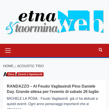
Vai
al
contenuto
Menu
principale
HOME
ACOUSTIC TRIO
Acoustic Trio
Etna
Eventi e Spettacoli
RANDAZZO – Al Feudo Vagliasindi Pino Daniele
Day. Grande attesa per l’evento di sabato 26 luglio
MICHELE LA ROSA - Feudo Vagliasindi già ci ha abituati a
questi eventi. Ogni anno personaggi importanti che si