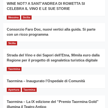
la
WINE NOT? A SANT’ANDREA DI ROMETTA SI
per
filiera
CELEBRA IL VINO E LE SUE STORIE
il
del
secondo
grano
anno
Messina
Sicilia
duro
consecutivo
siciliano
vince
Consorzio Faro Doc, nuovi vertici alla guida. Si parte
Franco
con un ricco programma
Caruso
Sicilia
Strada del Vino e dei Sapori dell’Etna, 90mila euro dalla
Regione per il progetto di segnaletica turistica digitale
Taormina
Taormina – Inaugurato l’Ospedale di Comunità
Apertura
Taormina
Taormina – La IX edizione del “Premio Taormina Gold”
illumina il Teatro Antico