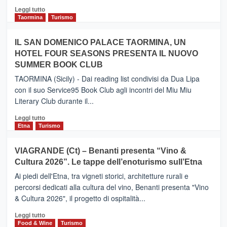
Catania
Leggi
Leggi tutto
e
di
Taormina
Turismo
Zanzibar
più
operato
su
IL SAN DOMENICO PALACE TAORMINA, UN
da
PIEDIMONTE
Neos
HOTEL FOUR SEASONS PRESENTA IL NUOVO
ETNEO
SUMMER BOOK CLUB
–
Meta
TAORMINA (Sicily) - Dai reading list condivisi da Dua Lipa
turistica
con il suo Service95 Book Club agli incontri del Miu Miu
privilegiata
Literary Club durante il...
secondo
i
Leggi
Leggi tutto
dati
di
Etna
Turismo
di
più
Airbnb.
su
VIAGRANDE (Ct) – Benanti presenta “Vino &
Anche
IL
la
Cultura 2026”. Le tappe dell’enoturismo sull’Etna
SAN
Valle
DOMENICO
Ai piedi dell'Etna, tra vigneti storici, architetture rurali e
Alcantara
PALACE
percorsi dedicati alla cultura del vino, Benanti presenta "Vino
nei
TAORMINA,
& Cultura 2026", il progetto di ospitalità...
primi
UN
posti
HOTEL
Leggi
Leggi tutto
nella
FOUR
di
Food & Wine
Turismo