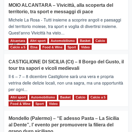
su
MOIO ALCANTARA – Vivicittà, alla scoperta del
Torna
territorio, tra sport e messaggi di pace
la
Supermaratona
Michele La Rosa - Tutti insieme a scoprire angoli e paesaggi
dell’Etna
del territorio moiese, tra sport e voglia di divertirsi insieme.
Quest'anno Vivicittà ha visto...
Alcantara
Leggi
Altri sport
Automobilismo
Basket
Calcio
Leggi tutto
di
Calcio a 5
Etna
Food & Wine
Sport
Video
più
su
CASTIGLIONE DI SICILIA (Ct) – Il Borgo del Gusto, il
MOIO
tour tra sapori e vicoli medievali
ALCANTARA
–
Il 6 – 7 – 8 dicembre Castiglione sarà una vera e propria
Vivicittà,
vetrina delle delizie locali, non una sagra, ma una opportunità
alla
per ogni...
scoperta
del
Altri sport
Leggi
Automobilismo
Basket
Calcio
Calcio a 5
Leggi tutto
territorio,
di
Food & Wine
Sport
Video
tra
più
sport
su
Mondello (Palermo) – “E adesso Pasta – La Sicilia
e
CASTIGLIONE
al Dente”, l’ evento per promuovere la filiera del
messaggi
DI
di
grano duro siciliano
SICILIA