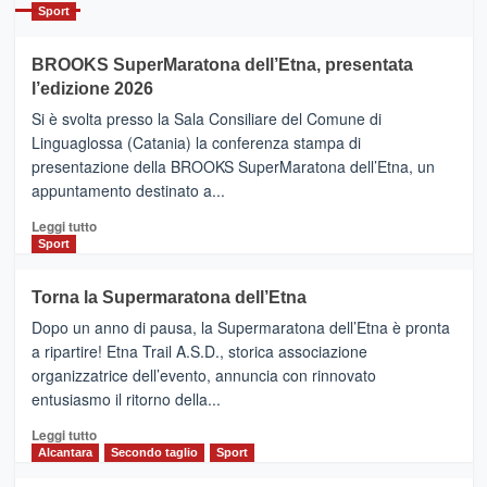
Catania
Sport
ad
Helsinki
BROOKS SuperMaratona dell’Etna, presentata
con
la
l’edizione 2026
Finnair.
Si è svolta presso la Sala Consiliare del Comune di
Al
Linguaglossa (Catania) la conferenza stampa di
via
presentazione della BROOKS SuperMaratona dell’Etna, un
i
appuntamento destinato a...
collegamenti
Leggi
Leggi tutto
di
Sport
più
su
Torna la Supermaratona dell’Etna
BROOKS
Dopo un anno di pausa, la Supermaratona dell’Etna è pronta
SuperMaratona
dell’Etna,
a ripartire! Etna Trail A.S.D., storica associazione
presentata
organizzatrice dell’evento, annuncia con rinnovato
l’edizione
entusiasmo il ritorno della...
2026
Leggi
Leggi tutto
di
Alcantara
Secondo taglio
Sport
più