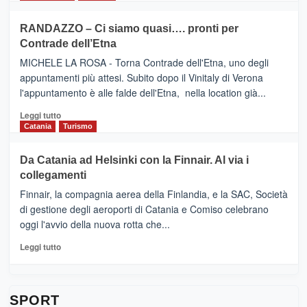
classifica
SEASONS
più
siciliana
PRESENTA
su
RANDAZZO – Ci siamo quasi…. pronti per
IL
VIAGRANDE
Contrade dell’Etna
NUOVO
(Ct)
SUMMER
–
MICHELE LA ROSA - Torna Contrade dell'Etna, uno degli
BOOK
Benanti
appuntamenti più attesi. Subito dopo il Vinitaly di Verona
CLUB
presenta
l'appuntamento è alle falde dell'Etna, nella location già...
“Vino
&
Leggi
Leggi tutto
Cultura
di
Catania
Turismo
2026”.
più
Le
su
Da Catania ad Helsinki con la Finnair. Al via i
tappe
RANDAZZO
collegamenti
dell’enoturismo
–
sull’Etna
Ci
Finnair, la compagnia aerea della Finlandia, e la SAC, Società
siamo
di gestione degli aeroporti di Catania e Comiso celebrano
quasi….
oggi l'avvio della nuova rotta che...
pronti
per
Leggi
Leggi tutto
Contrade
di
dell’Etna
più
su
Da
SPORT