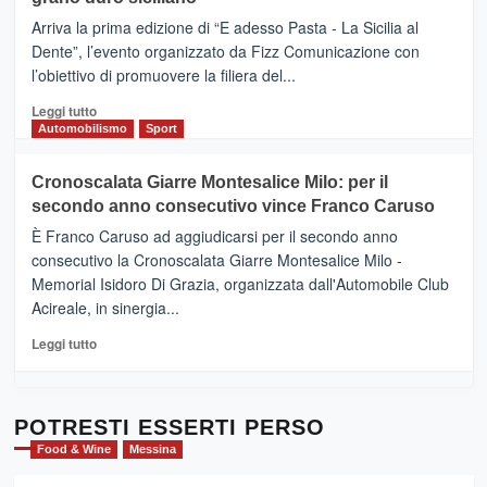
pace
(Ct)
Arriva la prima edizione di “E adesso Pasta - La Sicilia al
–
Dente”, l’evento organizzato da Fizz Comunicazione con
Il
l’obiettivo di promuovere la filiera del...
Borgo
del
Leggi
Leggi tutto
Gusto,
di
Automobilismo
Sport
il
più
tour
su
Cronoscalata Giarre Montesalice Milo: per il
tra
Mondello
sapori
secondo anno consecutivo vince Franco Caruso
(Palermo)
e
–
È Franco Caruso ad aggiudicarsi per il secondo anno
vicoli
“E
consecutivo la Cronoscalata Giarre Montesalice Milo -
medievali
adesso
Memorial Isidoro Di Grazia, organizzata dall'Automobile Club
Pasta
Acireale, in sinergia...
–
La
Leggi
Leggi tutto
Sicilia
di
al
più
Dente”,
su
l’
Cronoscalata
POTRESTI ESSERTI PERSO
evento
Giarre
Food & Wine
Messina
per
Montesalice
promuovere
Milo: