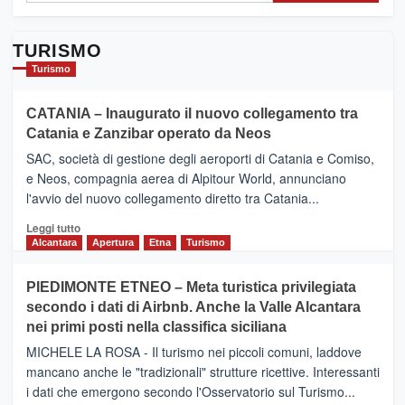
TURISMO
Turismo
CATANIA – Inaugurato il nuovo collegamento tra
Catania e Zanzibar operato da Neos
SAC, società di gestione degli aeroporti di Catania e Comiso,
e Neos, compagnia aerea di Alpitour World, annunciano
l'avvio del nuovo collegamento diretto tra Catania...
Leggi
Leggi tutto
di
Alcantara
Apertura
Etna
Turismo
più
su
PIEDIMONTE ETNEO – Meta turistica privilegiata
CATANIA
secondo i dati di Airbnb. Anche la Valle Alcantara
–
nei primi posti nella classifica siciliana
Inaugurato
il
MICHELE LA ROSA - Il turismo nei piccoli comuni, laddove
nuovo
mancano anche le "tradizionali" strutture ricettive. Interessanti
collegamento
i dati che emergono secondo l'Osservatorio sul Turismo...
tra