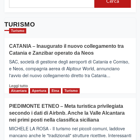
Cerca
TURISMO
Turismo
CATANIA – Inaugurato il nuovo collegamento tra
Catania e Zanzibar operato da Neos
SAC, società di gestione degli aeroporti di Catania e Comiso,
e Neos, compagnia aerea di Alpitour World, annunciano
l'avvio del nuovo collegamento diretto tra Catania...
Leggi
Leggi tutto
di
Alcantara
Apertura
Etna
Turismo
più
su
PIEDIMONTE ETNEO – Meta turistica privilegiata
CATANIA
secondo i dati di Airbnb. Anche la Valle Alcantara
–
nei primi posti nella classifica siciliana
Inaugurato
il
MICHELE LA ROSA - Il turismo nei piccoli comuni, laddove
nuovo
mancano anche le "tradizionali" strutture ricettive. Interessanti
collegamento