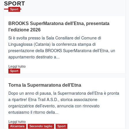
Da
SPORT
Catania
Sport
ad
Helsinki
BROOKS SuperMaratona dell’Etna, presentata
con
la
l’edizione 2026
Finnair.
Si è svolta presso la Sala Consiliare del Comune di
Al
Linguaglossa (Catania) la conferenza stampa di
via
presentazione della BROOKS SuperMaratona dell’Etna, un
i
appuntamento destinato a...
collegamenti
Leggi
Leggi tutto
di
Sport
più
su
Torna la Supermaratona dell’Etna
BROOKS
Dopo un anno di pausa, la Supermaratona dell’Etna è pronta
SuperMaratona
dell’Etna,
a ripartire! Etna Trail A.S.D., storica associazione
presentata
organizzatrice dell’evento, annuncia con rinnovato
l’edizione
entusiasmo il ritorno della...
2026
Leggi
Leggi tutto
di
Alcantara
Secondo taglio
Sport