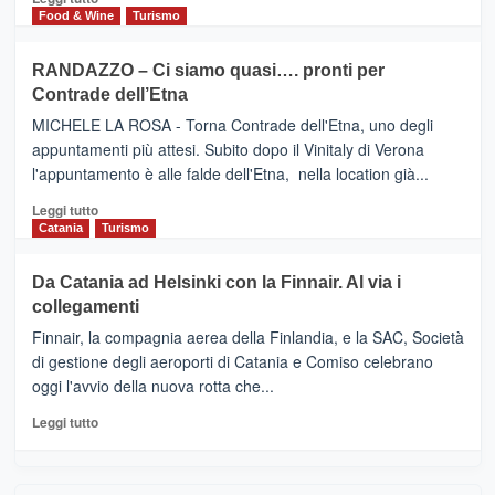
nella
FOUR
di
Food & Wine
Turismo
classifica
SEASONS
più
siciliana
PRESENTA
su
RANDAZZO – Ci siamo quasi…. pronti per
IL
VIAGRANDE
Contrade dell’Etna
NUOVO
(Ct)
SUMMER
–
MICHELE LA ROSA - Torna Contrade dell'Etna, uno degli
BOOK
Benanti
appuntamenti più attesi. Subito dopo il Vinitaly di Verona
CLUB
presenta
l'appuntamento è alle falde dell'Etna, nella location già...
“Vino
&
Leggi
Leggi tutto
Cultura
di
Catania
Turismo
2026”.
più
Le
su
Da Catania ad Helsinki con la Finnair. Al via i
tappe
RANDAZZO
collegamenti
dell’enoturismo
–
sull’Etna
Ci
Finnair, la compagnia aerea della Finlandia, e la SAC, Società
siamo
di gestione degli aeroporti di Catania e Comiso celebrano
quasi….
oggi l'avvio della nuova rotta che...
pronti
per
Leggi
Leggi tutto
Contrade
di
dell’Etna
più
su