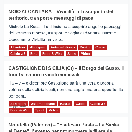
più
su
MOIO ALCANTARA – Vivicittà, alla scoperta del
Torna
territorio, tra sport e messaggi di pace
la
Supermaratona
Michele La Rosa - Tutti insieme a scoprire angoli e paesaggi
dell’Etna
del territorio moiese, tra sport e voglia di divertirsi insieme.
Quest'anno Vivicittà ha visto...
Alcantara
Leggi
Altri sport
Automobilismo
Basket
Calcio
Leggi tutto
di
Calcio a 5
Etna
Food & Wine
Sport
Video
più
su
CASTIGLIONE DI SICILIA (Ct) – Il Borgo del Gusto, il
MOIO
tour tra sapori e vicoli medievali
ALCANTARA
–
Il 6 – 7 – 8 dicembre Castiglione sarà una vera e propria
Vivicittà,
vetrina delle delizie locali, non una sagra, ma una opportunità
alla
per ogni...
scoperta
del
Altri sport
Leggi
Automobilismo
Basket
Calcio
Calcio a 5
Leggi tutto
territorio,
di
Food & Wine
Sport
Video
tra
più
sport
su
Mondello (Palermo) – “E adesso Pasta – La Sicilia
e
CASTIGLIONE
al Dente”, l’ evento per promuovere la filiera del
messaggi