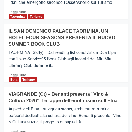
i dati che emergono secondo l'Osservatorio sul Turismo...
tra
Catania
Leggi
Leggi tutto
e
di
Taormina
Turismo
Zanzibar
più
operato
su
IL SAN DOMENICO PALACE TAORMINA, UN
da
PIEDIMONTE
Neos
HOTEL FOUR SEASONS PRESENTA IL NUOVO
ETNEO
SUMMER BOOK CLUB
–
Meta
TAORMINA (Sicily) - Dai reading list condivisi da Dua Lipa
turistica
con il suo Service95 Book Club agli incontri del Miu Miu
privilegiata
Literary Club durante il...
secondo
i
Leggi
Leggi tutto
dati
di
Etna
Turismo
di
più
Airbnb.
su
VIAGRANDE (Ct) – Benanti presenta “Vino &
Anche
IL
la
Cultura 2026”. Le tappe dell’enoturismo sull’Etna
SAN
Valle
DOMENICO
Ai piedi dell'Etna, tra vigneti storici, architetture rurali e
Alcantara
PALACE
percorsi dedicati alla cultura del vino, Benanti presenta "Vino
nei
TAORMINA,
& Cultura 2026", il progetto di ospitalità...
primi
UN
posti
HOTEL
Leggi
Leggi tutto