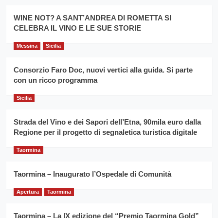
Montesalice
promuovere
Milo:
la
WINE NOT? A SANT’ANDREA DI ROMETTA SI
per
filiera
CELEBRA IL VINO E LE SUE STORIE
il
del
secondo
grano
anno
Messina
Sicilia
duro
consecutivo
siciliano
vince
Consorzio Faro Doc, nuovi vertici alla guida. Si parte
Franco
con un ricco programma
Caruso
Sicilia
Strada del Vino e dei Sapori dell’Etna, 90mila euro dalla
Regione per il progetto di segnaletica turistica digitale
Taormina
Taormina – Inaugurato l’Ospedale di Comunità
Apertura
Taormina
Taormina – La IX edizione del “Premio Taormina Gold”