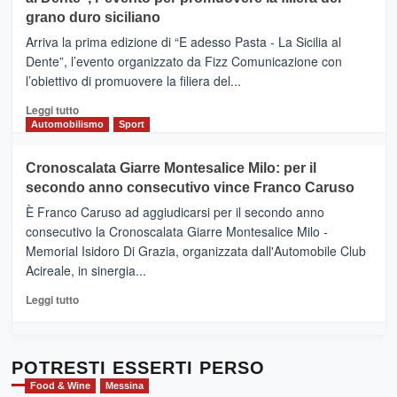
DI
di
grano duro siciliano
SICILIA
pace
(Ct)
Arriva la prima edizione di “E adesso Pasta - La Sicilia al
–
Dente”, l’evento organizzato da Fizz Comunicazione con
Il
l’obiettivo di promuovere la filiera del...
Borgo
del
Leggi
Leggi tutto
Gusto,
di
Automobilismo
Sport
il
più
tour
su
Cronoscalata Giarre Montesalice Milo: per il
tra
Mondello
sapori
secondo anno consecutivo vince Franco Caruso
(Palermo)
e
–
È Franco Caruso ad aggiudicarsi per il secondo anno
vicoli
“E
consecutivo la Cronoscalata Giarre Montesalice Milo -
medievali
adesso
Memorial Isidoro Di Grazia, organizzata dall'Automobile Club
Pasta
Acireale, in sinergia...
–
La
Leggi
Leggi tutto
Sicilia
di
al
più
Dente”,
su
l’
Cronoscalata
POTRESTI ESSERTI PERSO
evento
Giarre
Food & Wine
Messina
per