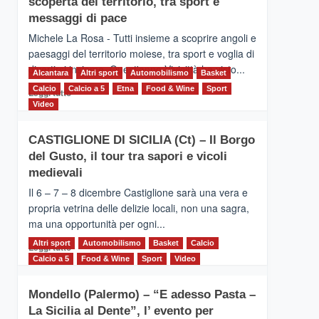
scoperta del territorio, tra sport e
la
Supermaratona
messaggi di pace
dell’Etna
Michele La Rosa - Tutti insieme a scoprire angoli e
paesaggi del territorio moiese, tra sport e voglia di
divertirsi insieme. Quest'anno Vivicittà ha visto...
Alcantara
Altri sport
Automobilismo
Basket
Calcio
Calcio a 5
Leggi
Etna
Food & Wine
Sport
Leggi tutto
di
Video
più
su
CASTIGLIONE DI SICILIA (Ct) – Il Borgo
MOIO
del Gusto, il tour tra sapori e vicoli
ALCANTARA
–
medievali
Vivicittà,
Il 6 – 7 – 8 dicembre Castiglione sarà una vera e
alla
propria vetrina delle delizie locali, non una sagra,
scoperta
ma una opportunità per ogni...
del
territorio,
Altri sport
Leggi
Automobilismo
Basket
Calcio
Leggi tutto
tra
di
Calcio a 5
Food & Wine
Sport
Video
sport
più
e
su
messaggi
Mondello (Palermo) – “E adesso Pasta –
CASTIGLIONE
di
La Sicilia al Dente”, l’ evento per
DI