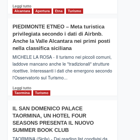
Leggi
Leggi tutto
di
Alcantara
Apertura
Etna
Turismo
più
su
PIEDIMONTE ETNEO – Meta turistica
CATANIA
privilegiata secondo i dati di Airbnb.
–
Inaugurato
Anche la Valle Alcantara nei primi posti
il
nella classifica siciliana
nuovo
MICHELE LA ROSA - Il turismo nei piccoli comuni,
collegamento
laddove mancano anche le "tradizionali" strutture
tra
ricettive. Interessanti i dati che emergono secondo
Catania
e
l'Osservatorio sul Turismo...
Zanzibar
Leggi
Leggi tutto
operato
di
Taormina
Turismo
da
più
Neos
su
IL SAN DOMENICO PALACE
PIEDIMONTE
TAORMINA, UN HOTEL FOUR
ETNEO
–
SEASONS PRESENTA IL NUOVO
Meta
SUMMER BOOK CLUB
turistica
TAORMINA (Sicily) - Dai reading list condivisi da