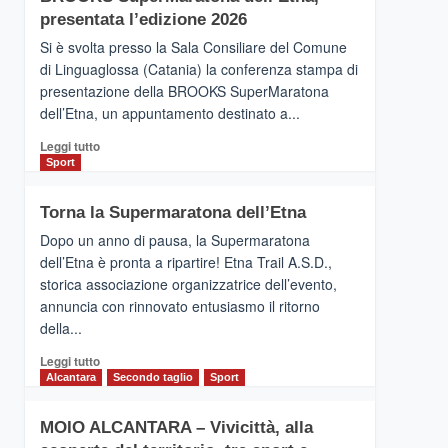
la
presentata l’edizione 2026
Finnair.
Si è svolta presso la Sala Consiliare del Comune
Al
di Linguaglossa (Catania) la conferenza stampa di
via
presentazione della BROOKS SuperMaratona
i
collegamenti
dell’Etna, un appuntamento destinato a...
Leggi
Leggi tutto
di
Sport
più
su
Torna la Supermaratona dell’Etna
BROOKS
SuperMaratona
Dopo un anno di pausa, la Supermaratona
dell’Etna,
dell’Etna è pronta a ripartire! Etna Trail A.S.D.,
presentata
storica associazione organizzatrice dell’evento,
l’edizione
annuncia con rinnovato entusiasmo il ritorno
2026
della...
Leggi
Leggi tutto
di
Alcantara
Secondo taglio
Sport
più
su
MOIO ALCANTARA – Vivicittà, alla
Torna