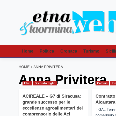
Vai
al
contenuto
Home
Politica
Cronaca
Turismo
Sicili
HOME
ANNA PRIVITERA
Anna Privitera
Etna
Secondo taglio
Catania
Io
ACIREALE – G7 di Siracusa:
Contratto
grande successo per le
Alcantara 
eccellenze agroalimentari del
Il GAL Terre
comprensorio delle Aci
pomeriggio d