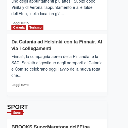
uno degli appuntamenti più attesi. Subito dopo il
presenta
Vinitaly di Verona l'appuntamento è alle falde
“Vino
dell'Etna, nella location già...
&
Cultura
Leggi
Leggi tutto
2026”.
di
Catania
Turismo
Le
più
tappe
su
Da Catania ad Helsinki con la Finnair. Al
dell’enoturismo
RANDAZZO
sull’Etna
via i collegamenti
–
Ci
Finnair, la compagnia aerea della Finlandia, e la
siamo
SAC, Società di gestione degli aeroporti di Catania
quasi….
e Comiso celebrano oggi l'avvio della nuova rotta
pronti
che...
per
Contrade
Leggi
Leggi tutto
dell’Etna
di
più
su
Da
SPORT
Catania
Sport
ad
Helsinki
BROOKS SuperMaratona dell’Etna,
con