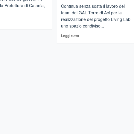
la Prefettura di Catania,
Continua senza sosta il lavoro del
team del GAL Terre di Aci per la
realizzazione del progetto Living Lab,
gi
uno spazio condiviso...
Leggi
Leggi tutto
di
tratto
più
su
ume
Il
meto
partenariato
coordinato
antara
dal
GAL
Terre
re
di
Aci
si
arricchisce
di
modelli
ed
elementi