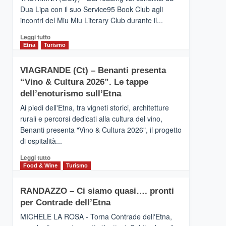
privilegiata
Dua Lipa con il suo Service95 Book Club agli
secondo
incontri del Miu Miu Literary Club durante il...
i
dati
Leggi
Leggi tutto
di
di
Etna
Turismo
Airbnb.
più
Anche
su
la
VIAGRANDE (Ct) – Benanti presenta
IL
Valle
“Vino & Cultura 2026”. Le tappe
SAN
Alcantara
DOMENICO
dell’enoturismo sull’Etna
nei
PALACE
primi
Ai piedi dell'Etna, tra vigneti storici, architetture
TAORMINA,
posti
rurali e percorsi dedicati alla cultura del vino,
UN
nella
Benanti presenta "Vino & Cultura 2026", il progetto
HOTEL
classifica
di ospitalità...
FOUR
siciliana
SEASONS
Leggi
Leggi tutto
PRESENTA
di
Food & Wine
Turismo
IL
più
NUOVO
su
SUMMER
RANDAZZO – Ci siamo quasi…. pronti
VIAGRANDE
BOOK
per Contrade dell’Etna
(Ct)
CLUB
–
MICHELE LA ROSA - Torna Contrade dell'Etna,
Benanti