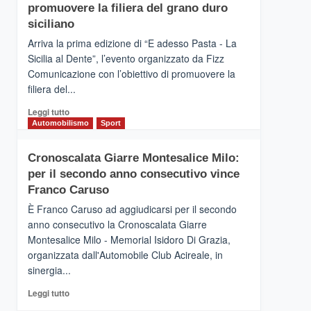
pace
SICILIA
promuovere la filiera del grano duro
(Ct)
siciliano
–
Arriva la prima edizione di “E adesso Pasta - La
Il
Sicilia al Dente”, l’evento organizzato da Fizz
Borgo
Comunicazione con l’obiettivo di promuovere la
del
Gusto,
filiera del...
il
Leggi
Leggi tutto
tour
di
Automobilismo
Sport
tra
più
sapori
su
e
Cronoscalata Giarre Montesalice Milo:
Mondello
vicoli
per il secondo anno consecutivo vince
(Palermo)
medievali
–
Franco Caruso
“E
È Franco Caruso ad aggiudicarsi per il secondo
adesso
anno consecutivo la Cronoscalata Giarre
Pasta
Montesalice Milo - Memorial Isidoro Di Grazia,
–
organizzata dall'Automobile Club Acireale, in
La
Sicilia
sinergia...
al
Leggi
Leggi tutto
Dente”,
di
l’