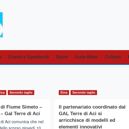
a
Eventi e Spettacoli
Sport
Auto-Moto
Cultura
nica
Secondo taglio
Etna
Secondo taglio
 di Fiume Simeto –
Il partenariato coordinato dal
– Gal Terre di Aci
GAL Terre di Aci si
arricchisce di modelli ed
 di Aci comunica che nel
elementi innovativi
ello scorso giovedì 10