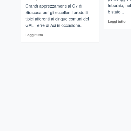
febbraio, nel
Grandi apprezzamenti al G7 di
è stato...
Siracusa per gli eccellenti prodotti
tipici afferenti ai cinque comuni del
Leg
Leggi tutto
GAL Terre di Aci in occasione...
di
più
Leggi
Leggi tutto
su
di
Con
più
di
su
Fi
ACIREALE
Si
–
–
G7
Alc
di
–
Siracusa:
Gal
grande
Ter
successo
di
per
Aci
le
eccellenze
agroalimentari
del
comprensorio
delle