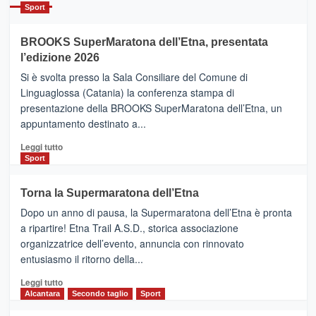
Catania
Sport
ad
Helsinki
BROOKS SuperMaratona dell’Etna, presentata
con
la
l’edizione 2026
Finnair.
Si è svolta presso la Sala Consiliare del Comune di
Al
Linguaglossa (Catania) la conferenza stampa di
via
presentazione della BROOKS SuperMaratona dell’Etna, un
i
appuntamento destinato a...
collegamenti
Leggi
Leggi tutto
di
Sport
più
su
Torna la Supermaratona dell’Etna
BROOKS
Dopo un anno di pausa, la Supermaratona dell’Etna è pronta
SuperMaratona
dell’Etna,
a ripartire! Etna Trail A.S.D., storica associazione
presentata
organizzatrice dell’evento, annuncia con rinnovato
l’edizione
entusiasmo il ritorno della...
2026
Leggi
Leggi tutto
di
Alcantara
Secondo taglio
Sport
più