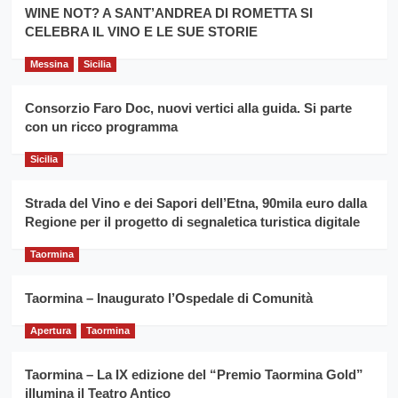
la
WINE NOT? A SANT’ANDREA DI ROMETTA SI
per
filiera
CELEBRA IL VINO E LE SUE STORIE
il
del
secondo
grano
anno
Messina
Sicilia
duro
consecutivo
siciliano
vince
Consorzio Faro Doc, nuovi vertici alla guida. Si parte
Franco
con un ricco programma
Caruso
Sicilia
Strada del Vino e dei Sapori dell’Etna, 90mila euro dalla
Regione per il progetto di segnaletica turistica digitale
Taormina
Taormina – Inaugurato l’Ospedale di Comunità
Apertura
Taormina
Taormina – La IX edizione del “Premio Taormina Gold”
illumina il Teatro Antico