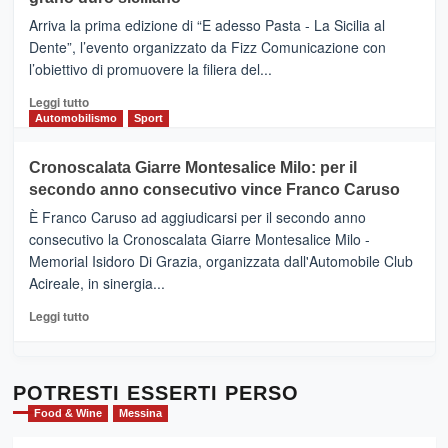
pace
(Ct)
Arriva la prima edizione di “E adesso Pasta - La Sicilia al
–
Dente”, l’evento organizzato da Fizz Comunicazione con
Il
l’obiettivo di promuovere la filiera del...
Borgo
del
Leggi
Leggi tutto
Gusto,
di
Automobilismo
Sport
il
più
tour
su
Cronoscalata Giarre Montesalice Milo: per il
tra
Mondello
sapori
secondo anno consecutivo vince Franco Caruso
(Palermo)
e
–
È Franco Caruso ad aggiudicarsi per il secondo anno
vicoli
“E
consecutivo la Cronoscalata Giarre Montesalice Milo -
medievali
adesso
Memorial Isidoro Di Grazia, organizzata dall'Automobile Club
Pasta
Acireale, in sinergia...
–
La
Leggi
Leggi tutto
Sicilia
di
al
più
Dente”,
su
l’
Cronoscalata
POTRESTI ESSERTI PERSO
evento
Giarre
Food & Wine
Messina
per
Montesalice
promuovere
Milo: