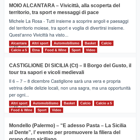
su
MOIO ALCANTARA – Vivicittà, alla scoperta del
Torna
territorio, tra sport e messaggi di pace
la
Supermaratona
Michele La Rosa - Tutti insieme a scoprire angoli e paesaggi
dell’Etna
del territorio moiese, tra sport e voglia di divertirsi insieme.
Quest'anno Vivicittà ha visto...
Alcantara
Leggi
Altri sport
Automobilismo
Basket
Calcio
Leggi tutto
di
Calcio a 5
Etna
Food & Wine
Sport
Video
più
su
CASTIGLIONE DI SICILIA (Ct) – Il Borgo del Gusto, il
MOIO
tour tra sapori e vicoli medievali
ALCANTARA
–
Il 6 – 7 – 8 dicembre Castiglione sarà una vera e propria
Vivicittà,
vetrina delle delizie locali, non una sagra, ma una opportunità
alla
per ogni...
scoperta
del
Altri sport
Leggi
Automobilismo
Basket
Calcio
Calcio a 5
Leggi tutto
territorio,
di
Food & Wine
Sport
Video
tra
più
sport
su
Mondello (Palermo) – “E adesso Pasta – La Sicilia
e
CASTIGLIONE
al Dente”, l’ evento per promuovere la filiera del
messaggi
DI
di
grano duro siciliano
SICILIA