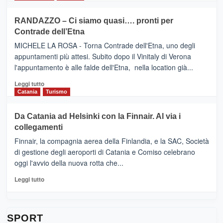
classifica
SEASONS
più
siciliana
PRESENTA
su
RANDAZZO – Ci siamo quasi…. pronti per
IL
VIAGRANDE
Contrade dell’Etna
NUOVO
(Ct)
SUMMER
–
MICHELE LA ROSA - Torna Contrade dell'Etna, uno degli
BOOK
Benanti
appuntamenti più attesi. Subito dopo il Vinitaly di Verona
CLUB
presenta
l'appuntamento è alle falde dell'Etna, nella location già...
“Vino
&
Leggi
Leggi tutto
Cultura
di
Catania
Turismo
2026”.
più
Le
su
Da Catania ad Helsinki con la Finnair. Al via i
tappe
RANDAZZO
collegamenti
dell’enoturismo
–
sull’Etna
Ci
Finnair, la compagnia aerea della Finlandia, e la SAC, Società
siamo
di gestione degli aeroporti di Catania e Comiso celebrano
quasi….
oggi l'avvio della nuova rotta che...
pronti
per
Leggi
Leggi tutto
Contrade
di
dell’Etna
più
su
Da
SPORT