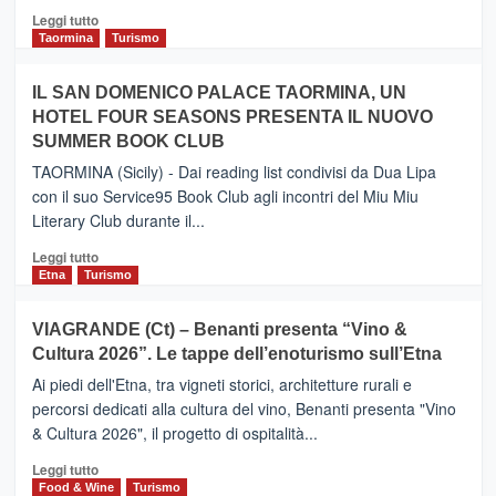
Catania
Leggi
Leggi tutto
e
di
Taormina
Turismo
Zanzibar
più
operato
su
IL SAN DOMENICO PALACE TAORMINA, UN
da
PIEDIMONTE
Neos
HOTEL FOUR SEASONS PRESENTA IL NUOVO
ETNEO
SUMMER BOOK CLUB
–
Meta
TAORMINA (Sicily) - Dai reading list condivisi da Dua Lipa
turistica
con il suo Service95 Book Club agli incontri del Miu Miu
privilegiata
Literary Club durante il...
secondo
i
Leggi
Leggi tutto
dati
di
Etna
Turismo
di
più
Airbnb.
su
VIAGRANDE (Ct) – Benanti presenta “Vino &
Anche
IL
la
Cultura 2026”. Le tappe dell’enoturismo sull’Etna
SAN
Valle
DOMENICO
Ai piedi dell'Etna, tra vigneti storici, architetture rurali e
Alcantara
PALACE
percorsi dedicati alla cultura del vino, Benanti presenta "Vino
nei
TAORMINA,
& Cultura 2026", il progetto di ospitalità...
primi
UN
posti
HOTEL
Leggi
Leggi tutto
nella
FOUR
di
Food & Wine
Turismo