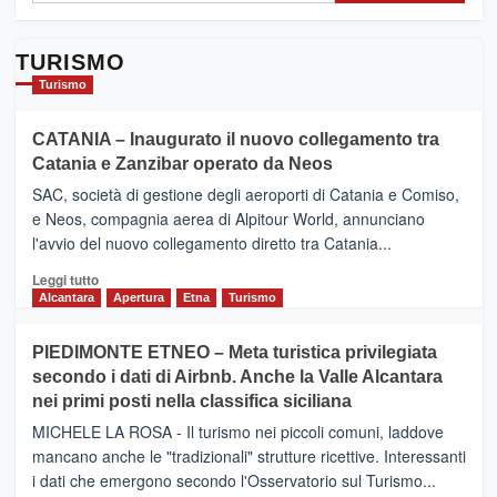
TURISMO
Turismo
CATANIA – Inaugurato il nuovo collegamento tra
Catania e Zanzibar operato da Neos
SAC, società di gestione degli aeroporti di Catania e Comiso,
e Neos, compagnia aerea di Alpitour World, annunciano
l'avvio del nuovo collegamento diretto tra Catania...
Leggi
Leggi tutto
di
Alcantara
Apertura
Etna
Turismo
più
su
PIEDIMONTE ETNEO – Meta turistica privilegiata
CATANIA
secondo i dati di Airbnb. Anche la Valle Alcantara
–
nei primi posti nella classifica siciliana
Inaugurato
il
MICHELE LA ROSA - Il turismo nei piccoli comuni, laddove
nuovo
mancano anche le "tradizionali" strutture ricettive. Interessanti
collegamento
i dati che emergono secondo l'Osservatorio sul Turismo...
tra