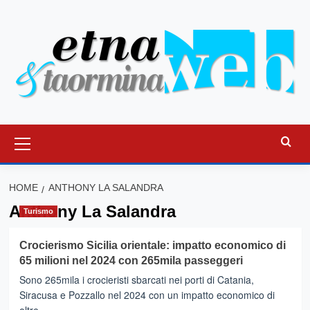
Vai
al
contenuto
Menu
principale
HOME
ANTHONY LA SALANDRA
Anthony La Salandra
Turismo
Crocierismo Sicilia orientale: impatto economico di
65 milioni nel 2024 con 265mila passeggeri
Sono 265mila i crocieristi sbarcati nei porti di Catania,
Siracusa e Pozzallo nel 2024 con un impatto economico di