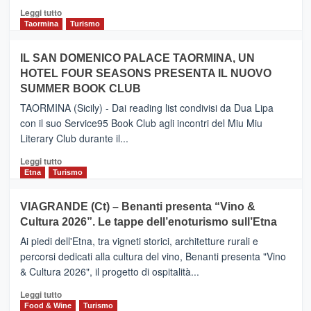
Catania
Leggi
Leggi tutto
e
di
Taormina
Turismo
Zanzibar
più
operato
su
IL SAN DOMENICO PALACE TAORMINA, UN
da
PIEDIMONTE
Neos
HOTEL FOUR SEASONS PRESENTA IL NUOVO
ETNEO
SUMMER BOOK CLUB
–
Meta
TAORMINA (Sicily) - Dai reading list condivisi da Dua Lipa
turistica
con il suo Service95 Book Club agli incontri del Miu Miu
privilegiata
Literary Club durante il...
secondo
i
Leggi
Leggi tutto
dati
di
Etna
Turismo
di
più
Airbnb.
su
VIAGRANDE (Ct) – Benanti presenta “Vino &
Anche
IL
la
Cultura 2026”. Le tappe dell’enoturismo sull’Etna
SAN
Valle
DOMENICO
Ai piedi dell'Etna, tra vigneti storici, architetture rurali e
Alcantara
PALACE
percorsi dedicati alla cultura del vino, Benanti presenta "Vino
nei
TAORMINA,
& Cultura 2026", il progetto di ospitalità...
primi
UN
posti
HOTEL
Leggi
Leggi tutto
nella
FOUR
di
Food & Wine
Turismo