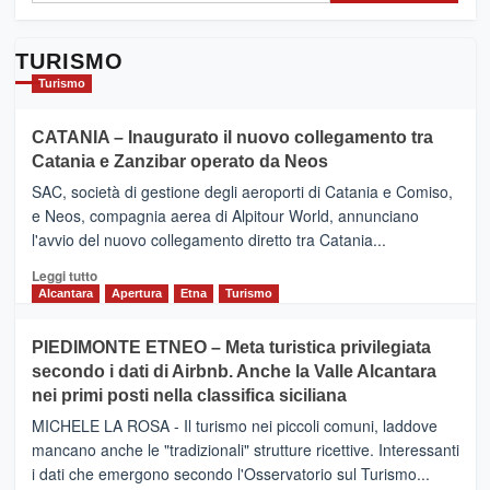
TURISMO
Turismo
CATANIA – Inaugurato il nuovo collegamento tra
Catania e Zanzibar operato da Neos
SAC, società di gestione degli aeroporti di Catania e Comiso,
e Neos, compagnia aerea di Alpitour World, annunciano
l'avvio del nuovo collegamento diretto tra Catania...
Leggi
Leggi tutto
di
Alcantara
Apertura
Etna
Turismo
più
su
PIEDIMONTE ETNEO – Meta turistica privilegiata
CATANIA
secondo i dati di Airbnb. Anche la Valle Alcantara
–
nei primi posti nella classifica siciliana
Inaugurato
il
MICHELE LA ROSA - Il turismo nei piccoli comuni, laddove
nuovo
mancano anche le "tradizionali" strutture ricettive. Interessanti
collegamento
i dati che emergono secondo l'Osservatorio sul Turismo...
tra