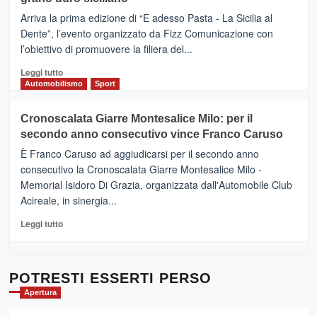
pace
(Ct)
Arriva la prima edizione di “E adesso Pasta - La Sicilia al
–
Dente”, l’evento organizzato da Fizz Comunicazione con
Il
l’obiettivo di promuovere la filiera del...
Borgo
del
Leggi
Leggi tutto
Gusto,
di
Automobilismo
Sport
il
più
tour
su
Cronoscalata Giarre Montesalice Milo: per il
tra
Mondello
sapori
secondo anno consecutivo vince Franco Caruso
(Palermo)
e
–
È Franco Caruso ad aggiudicarsi per il secondo anno
vicoli
“E
consecutivo la Cronoscalata Giarre Montesalice Milo -
medievali
adesso
Memorial Isidoro Di Grazia, organizzata dall'Automobile Club
Pasta
Acireale, in sinergia...
–
La
Leggi
Leggi tutto
Sicilia
di
al
più
Dente”,
su
l’
Cronoscalata
POTRESTI ESSERTI PERSO
evento
Giarre
Apertura
per
Montesalice
promuovere
Milo: