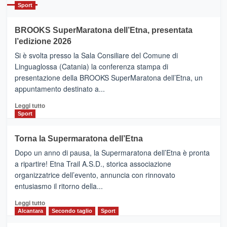
Catania
Sport
ad
Helsinki
BROOKS SuperMaratona dell’Etna, presentata
con
la
l’edizione 2026
Finnair.
Si è svolta presso la Sala Consiliare del Comune di
Al
Linguaglossa (Catania) la conferenza stampa di
via
presentazione della BROOKS SuperMaratona dell’Etna, un
i
appuntamento destinato a...
collegamenti
Leggi
Leggi tutto
di
Sport
più
su
Torna la Supermaratona dell’Etna
BROOKS
Dopo un anno di pausa, la Supermaratona dell’Etna è pronta
SuperMaratona
dell’Etna,
a ripartire! Etna Trail A.S.D., storica associazione
presentata
organizzatrice dell’evento, annuncia con rinnovato
l’edizione
entusiasmo il ritorno della...
2026
Leggi
Leggi tutto
di
Alcantara
Secondo taglio
Sport
più