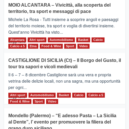
su
MOIO ALCANTARA – Vivicittà, alla scoperta del
Torna
territorio, tra sport e messaggi di pace
la
Supermaratona
Michele La Rosa - Tutti insieme a scoprire angoli e paesaggi
dell’Etna
del territorio moiese, tra sport e voglia di divertirsi insieme.
Quest'anno Vivicittà ha visto...
Alcantara
Leggi
Altri sport
Automobilismo
Basket
Calcio
Leggi tutto
di
Calcio a 5
Etna
Food & Wine
Sport
Video
più
su
CASTIGLIONE DI SICILIA (Ct) – Il Borgo del Gusto, il
MOIO
tour tra sapori e vicoli medievali
ALCANTARA
–
Il 6 – 7 – 8 dicembre Castiglione sarà una vera e propria
Vivicittà,
vetrina delle delizie locali, non una sagra, ma una opportunità
alla
per ogni...
scoperta
del
Altri sport
Leggi
Automobilismo
Basket
Calcio
Calcio a 5
Leggi tutto
territorio,
di
Food & Wine
Sport
Video
tra
più
sport
su
Mondello (Palermo) – “E adesso Pasta – La Sicilia
e
CASTIGLIONE
al Dente”, l’ evento per promuovere la filiera del
messaggi
DI
di
grano duro siciliano
SICILIA