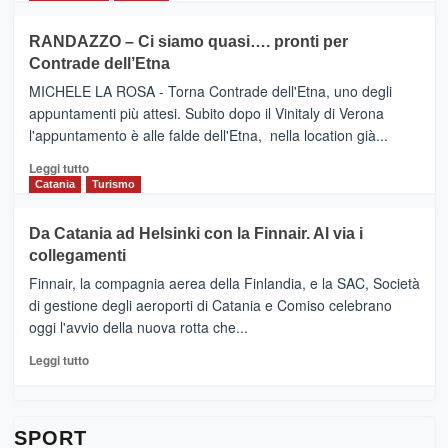
classifica
SEASONS
più
siciliana
PRESENTA
su
RANDAZZO – Ci siamo quasi…. pronti per
IL
VIAGRANDE
Contrade dell’Etna
NUOVO
(Ct)
SUMMER
–
MICHELE LA ROSA - Torna Contrade dell'Etna, uno degli
BOOK
Benanti
appuntamenti più attesi. Subito dopo il Vinitaly di Verona
CLUB
presenta
l'appuntamento è alle falde dell'Etna, nella location già...
“Vino
&
Leggi
Leggi tutto
Cultura
di
Catania
Turismo
2026”.
più
Le
su
Da Catania ad Helsinki con la Finnair. Al via i
tappe
RANDAZZO
collegamenti
dell’enoturismo
–
sull’Etna
Ci
Finnair, la compagnia aerea della Finlandia, e la SAC, Società
siamo
di gestione degli aeroporti di Catania e Comiso celebrano
quasi….
oggi l'avvio della nuova rotta che...
pronti
per
Leggi
Leggi tutto
Contrade
di
dell’Etna
più
su
Da
SPORT