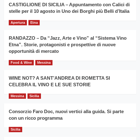
la
CASTIGLIONE DI SICILIA – Appuntamento con Calici di
per
filiera
stelle per il 10 agosto in Uno dei Borghi più Belli d’Italia
il
del
secondo
grano
anno
Apertura
Etna
duro
consecutivo
siciliano
vince
RANDAZZO – Da “Jazz, Arte e Vino” al “Sistema Vino
Franco
Etna”. Storie, protagonisti e prospettive di nuove
Caruso
opportunità di mercato
Food & Wine
Messina
WINE NOT? A SANT’ANDREA DI ROMETTA SI
CELEBRA IL VINO E LE SUE STORIE
Messina
Sicilia
Consorzio Faro Doc, nuovi vertici alla guida. Si parte
con un ricco programma
Sicilia