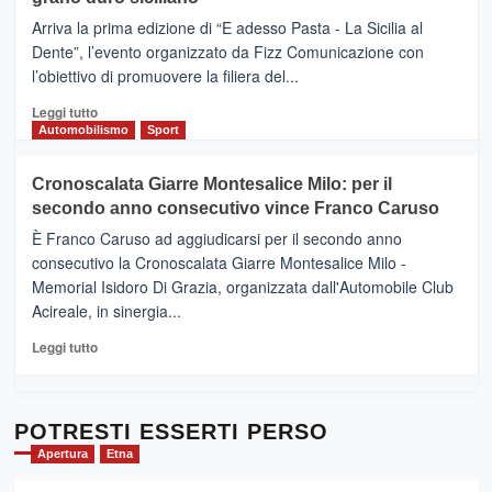
pace
(Ct)
Arriva la prima edizione di “E adesso Pasta - La Sicilia al
–
Dente”, l’evento organizzato da Fizz Comunicazione con
Il
l’obiettivo di promuovere la filiera del...
Borgo
del
Leggi
Leggi tutto
Gusto,
di
Automobilismo
Sport
il
più
tour
su
Cronoscalata Giarre Montesalice Milo: per il
tra
Mondello
sapori
secondo anno consecutivo vince Franco Caruso
(Palermo)
e
–
È Franco Caruso ad aggiudicarsi per il secondo anno
vicoli
“E
consecutivo la Cronoscalata Giarre Montesalice Milo -
medievali
adesso
Memorial Isidoro Di Grazia, organizzata dall'Automobile Club
Pasta
Acireale, in sinergia...
–
La
Leggi
Leggi tutto
Sicilia
di
al
più
Dente”,
su
l’
Cronoscalata
POTRESTI ESSERTI PERSO
evento
Giarre
Apertura
Etna
per
Montesalice
promuovere
Milo: