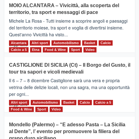
su
MOIO ALCANTARA – Vivicittà, alla scoperta del
Torna
territorio, tra sport e messaggi di pace
la
Supermaratona
Michele La Rosa - Tutti insieme a scoprire angoli e paesaggi
dell’Etna
del territorio moiese, tra sport e voglia di divertirsi insieme.
Quest'anno Vivicittà ha visto...
Alcantara
Leggi
Altri sport
Automobilismo
Basket
Calcio
Leggi tutto
di
Calcio a 5
Etna
Food & Wine
Sport
Video
più
su
CASTIGLIONE DI SICILIA (Ct) – Il Borgo del Gusto, il
MOIO
tour tra sapori e vicoli medievali
ALCANTARA
–
Il 6 – 7 – 8 dicembre Castiglione sarà una vera e propria
Vivicittà,
vetrina delle delizie locali, non una sagra, ma una opportunità
alla
per ogni...
scoperta
del
Altri sport
Leggi
Automobilismo
Basket
Calcio
Calcio a 5
Leggi tutto
territorio,
di
Food & Wine
Sport
Video
tra
più
sport
su
Mondello (Palermo) – “E adesso Pasta – La Sicilia
e
CASTIGLIONE
al Dente”, l’ evento per promuovere la filiera del
messaggi
DI
di
grano duro siciliano
SICILIA