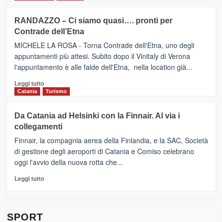
classifica
SEASONS
più
siciliana
PRESENTA
su
RANDAZZO – Ci siamo quasi…. pronti per
IL
VIAGRANDE
Contrade dell’Etna
NUOVO
(Ct)
SUMMER
–
MICHELE LA ROSA - Torna Contrade dell'Etna, uno degli
BOOK
Benanti
appuntamenti più attesi. Subito dopo il Vinitaly di Verona
CLUB
presenta
l'appuntamento è alle falde dell'Etna, nella location già...
“Vino
&
Leggi
Leggi tutto
Cultura
di
Catania
Turismo
2026”.
più
Le
su
Da Catania ad Helsinki con la Finnair. Al via i
tappe
RANDAZZO
collegamenti
dell’enoturismo
–
sull’Etna
Ci
Finnair, la compagnia aerea della Finlandia, e la SAC, Società
siamo
di gestione degli aeroporti di Catania e Comiso celebrano
quasi….
oggi l'avvio della nuova rotta che...
pronti
per
Leggi
Leggi tutto
Contrade
di
dell’Etna
più
su
Da
SPORT