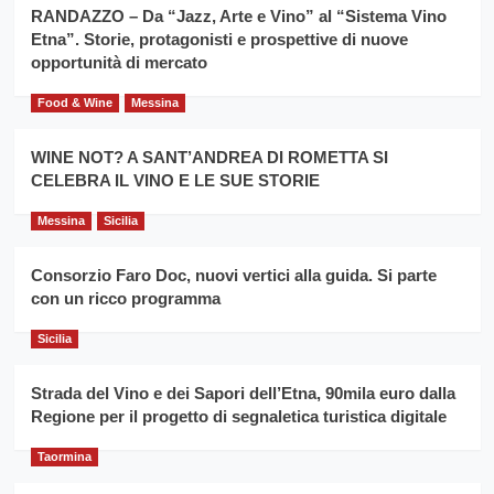
la
RANDAZZO – Da “Jazz, Arte e Vino” al “Sistema Vino
per
filiera
Etna”. Storie, protagonisti e prospettive di nuove
il
del
secondo
opportunità di mercato
grano
anno
duro
consecutivo
Food & Wine
Messina
siciliano
vince
Franco
WINE NOT? A SANT’ANDREA DI ROMETTA SI
Caruso
CELEBRA IL VINO E LE SUE STORIE
Messina
Sicilia
Consorzio Faro Doc, nuovi vertici alla guida. Si parte
con un ricco programma
Sicilia
Strada del Vino e dei Sapori dell’Etna, 90mila euro dalla
Regione per il progetto di segnaletica turistica digitale
Taormina