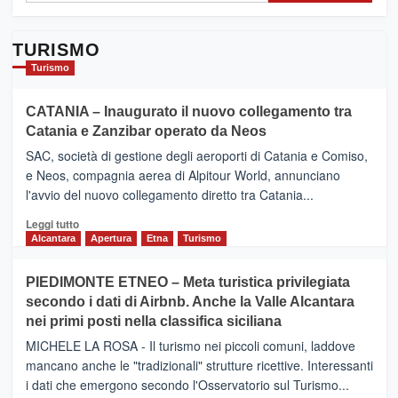
TURISMO
Turismo
CATANIA – Inaugurato il nuovo collegamento tra
Catania e Zanzibar operato da Neos
SAC, società di gestione degli aeroporti di Catania e Comiso,
e Neos, compagnia aerea di Alpitour World, annunciano
l'avvio del nuovo collegamento diretto tra Catania...
Leggi
Leggi tutto
di
Alcantara
Apertura
Etna
Turismo
più
su
PIEDIMONTE ETNEO – Meta turistica privilegiata
CATANIA
secondo i dati di Airbnb. Anche la Valle Alcantara
–
nei primi posti nella classifica siciliana
Inaugurato
il
MICHELE LA ROSA - Il turismo nei piccoli comuni, laddove
nuovo
mancano anche le "tradizionali" strutture ricettive. Interessanti
collegamento
i dati che emergono secondo l'Osservatorio sul Turismo...
tra