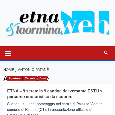
Vai
al
contenuto
Menu
principale
HOME
ANTONIO PATANÈ
Antonio Patanè
Apertura
Catania
Etna
ETNA – 9 serate in 9 cantine del versante EST.Un
percorso enoturistico da scoprire
Si è tenuta lunedì pomeriggio nel cortile di Palazzo Vigo nel
comune di Riposto (CT), la presentazione ufficiale di