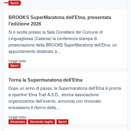
Catania
Sport
ad
Helsinki
BROOKS SuperMaratona dell’Etna, presentata
con
la
l’edizione 2026
Finnair.
Si è svolta presso la Sala Consiliare del Comune di
Al
Linguaglossa (Catania) la conferenza stampa di
via
presentazione della BROOKS SuperMaratona dell’Etna, un
i
appuntamento destinato a...
collegamenti
Leggi
Leggi tutto
di
Sport
più
su
Torna la Supermaratona dell’Etna
BROOKS
Dopo un anno di pausa, la Supermaratona dell’Etna è pronta
SuperMaratona
dell’Etna,
a ripartire! Etna Trail A.S.D., storica associazione
presentata
organizzatrice dell’evento, annuncia con rinnovato
l’edizione
entusiasmo il ritorno della...
2026
Leggi
Leggi tutto
di
Alcantara
Secondo taglio
Sport
più