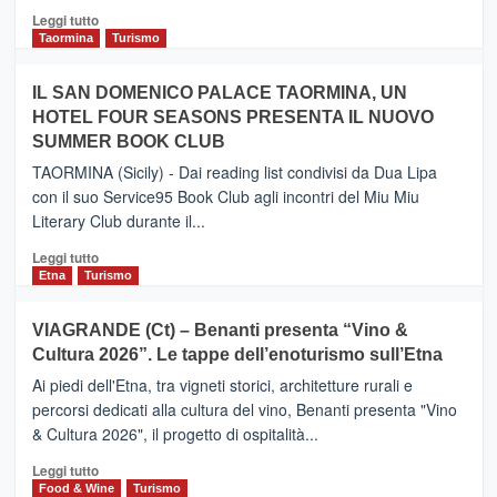
Catania
Leggi
Leggi tutto
e
di
Taormina
Turismo
Zanzibar
più
operato
su
IL SAN DOMENICO PALACE TAORMINA, UN
da
PIEDIMONTE
Neos
HOTEL FOUR SEASONS PRESENTA IL NUOVO
ETNEO
SUMMER BOOK CLUB
–
Meta
TAORMINA (Sicily) - Dai reading list condivisi da Dua Lipa
turistica
con il suo Service95 Book Club agli incontri del Miu Miu
privilegiata
Literary Club durante il...
secondo
i
Leggi
Leggi tutto
dati
di
Etna
Turismo
di
più
Airbnb.
su
VIAGRANDE (Ct) – Benanti presenta “Vino &
Anche
IL
la
Cultura 2026”. Le tappe dell’enoturismo sull’Etna
SAN
Valle
DOMENICO
Ai piedi dell'Etna, tra vigneti storici, architetture rurali e
Alcantara
PALACE
percorsi dedicati alla cultura del vino, Benanti presenta "Vino
nei
TAORMINA,
& Cultura 2026", il progetto di ospitalità...
primi
UN
posti
HOTEL
Leggi
Leggi tutto
nella
FOUR
di
Food & Wine
Turismo