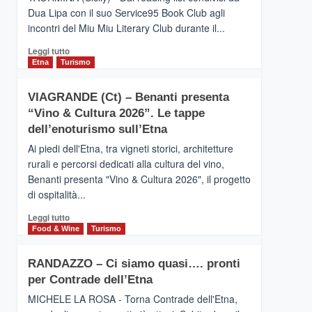
privilegiata
Dua Lipa con il suo Service95 Book Club agli
secondo
incontri del Miu Miu Literary Club durante il...
i
dati
Leggi
Leggi tutto
di
di
Etna
Turismo
Airbnb.
più
Anche
su
la
VIAGRANDE (Ct) – Benanti presenta
IL
Valle
“Vino & Cultura 2026”. Le tappe
SAN
Alcantara
DOMENICO
dell’enoturismo sull’Etna
nei
PALACE
primi
Ai piedi dell'Etna, tra vigneti storici, architetture
TAORMINA,
posti
rurali e percorsi dedicati alla cultura del vino,
UN
nella
Benanti presenta "Vino & Cultura 2026", il progetto
HOTEL
classifica
di ospitalità...
FOUR
siciliana
SEASONS
Leggi
Leggi tutto
PRESENTA
di
Food & Wine
Turismo
IL
più
NUOVO
su
SUMMER
RANDAZZO – Ci siamo quasi…. pronti
VIAGRANDE
BOOK
per Contrade dell’Etna
(Ct)
CLUB
–
MICHELE LA ROSA - Torna Contrade dell'Etna,
Benanti