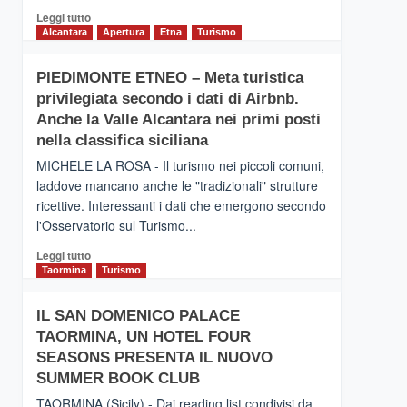
Leggi
Leggi tutto
di
Alcantara
Apertura
Etna
Turismo
più
su
PIEDIMONTE ETNEO – Meta turistica
CATANIA
privilegiata secondo i dati di Airbnb.
–
Inaugurato
Anche la Valle Alcantara nei primi posti
il
nella classifica siciliana
nuovo
MICHELE LA ROSA - Il turismo nei piccoli comuni,
collegamento
laddove mancano anche le "tradizionali" strutture
tra
ricettive. Interessanti i dati che emergono secondo
Catania
e
l'Osservatorio sul Turismo...
Zanzibar
Leggi
Leggi tutto
operato
di
Taormina
Turismo
da
più
Neos
su
IL SAN DOMENICO PALACE
PIEDIMONTE
TAORMINA, UN HOTEL FOUR
ETNEO
–
SEASONS PRESENTA IL NUOVO
Meta
SUMMER BOOK CLUB
turistica
TAORMINA (Sicily) - Dai reading list condivisi da