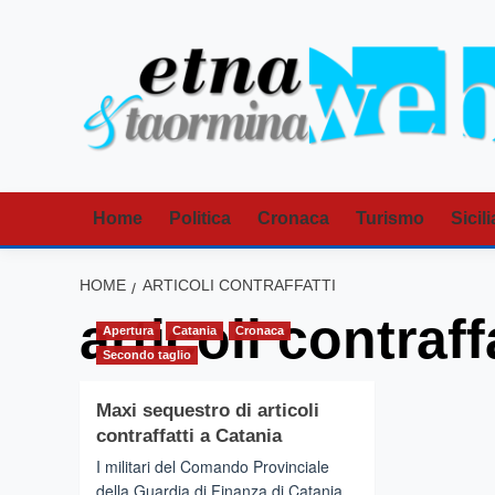
Vai
al
contenuto
Home
Politica
Cronaca
Turismo
Sicili
HOME
ARTICOLI CONTRAFFATTI
articoli contraff
Apertura
Catania
Cronaca
Secondo taglio
Maxi sequestro di articoli
contraffatti a Catania
I militari del Comando Provinciale
della Guardia di Finanza di Catania,