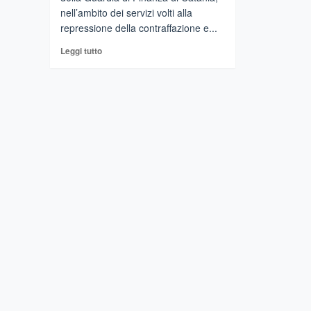
nell’ambito dei servizi volti alla
repressione della contraffazione e...
Leggi
Leggi tutto
di
più
su
Maxi
sequestro
di
articoli
contraffatti
a
Catania