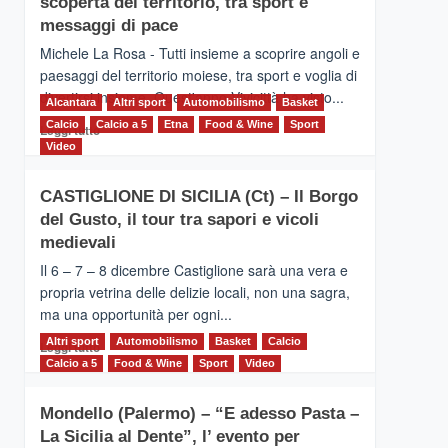
scoperta del territorio, tra sport e
la
Supermaratona
messaggi di pace
dell’Etna
Michele La Rosa - Tutti insieme a scoprire angoli e
paesaggi del territorio moiese, tra sport e voglia di
divertirsi insieme. Quest'anno Vivicittà ha visto...
Alcantara
Altri sport
Automobilismo
Basket
Calcio
Calcio a 5
Leggi
Etna
Food & Wine
Sport
Leggi tutto
di
Video
più
su
CASTIGLIONE DI SICILIA (Ct) – Il Borgo
MOIO
del Gusto, il tour tra sapori e vicoli
ALCANTARA
–
medievali
Vivicittà,
Il 6 – 7 – 8 dicembre Castiglione sarà una vera e
alla
propria vetrina delle delizie locali, non una sagra,
scoperta
ma una opportunità per ogni...
del
territorio,
Altri sport
Leggi
Automobilismo
Basket
Calcio
Leggi tutto
tra
di
Calcio a 5
Food & Wine
Sport
Video
sport
più
e
su
messaggi
Mondello (Palermo) – “E adesso Pasta –
CASTIGLIONE
di
La Sicilia al Dente”, l’ evento per
DI