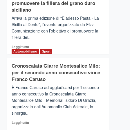
pace
SICILIA
promuovere la filiera del grano duro
(Ct)
siciliano
–
Arriva la prima edizione di “E adesso Pasta - La
Il
Sicilia al Dente”, l’evento organizzato da Fizz
Borgo
Comunicazione con l’obiettivo di promuovere la
del
Gusto,
filiera del...
il
Leggi
Leggi tutto
tour
di
Automobilismo
Sport
tra
più
sapori
su
e
Cronoscalata Giarre Montesalice Milo:
Mondello
vicoli
per il secondo anno consecutivo vince
(Palermo)
medievali
–
Franco Caruso
“E
È Franco Caruso ad aggiudicarsi per il secondo
adesso
anno consecutivo la Cronoscalata Giarre
Pasta
Montesalice Milo - Memorial Isidoro Di Grazia,
–
organizzata dall'Automobile Club Acireale, in
La
Sicilia
sinergia...
al
Leggi
Leggi tutto
Dente”,
di
l’