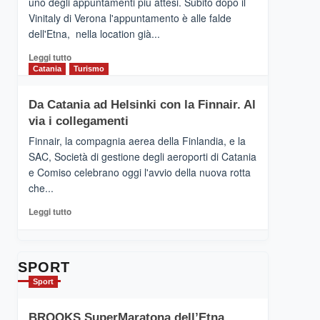
uno degli appuntamenti più attesi. Subito dopo il
presenta
Vinitaly di Verona l'appuntamento è alle falde
“Vino
dell'Etna, nella location già...
&
Cultura
Leggi
Leggi tutto
2026”.
di
Catania
Turismo
Le
più
tappe
su
Da Catania ad Helsinki con la Finnair. Al
dell’enoturismo
RANDAZZO
sull’Etna
via i collegamenti
–
Ci
Finnair, la compagnia aerea della Finlandia, e la
siamo
SAC, Società di gestione degli aeroporti di Catania
quasi….
e Comiso celebrano oggi l'avvio della nuova rotta
pronti
che...
per
Contrade
Leggi
Leggi tutto
dell’Etna
di
più
su
Da
SPORT
Catania
Sport
ad
Helsinki
BROOKS SuperMaratona dell’Etna,
con