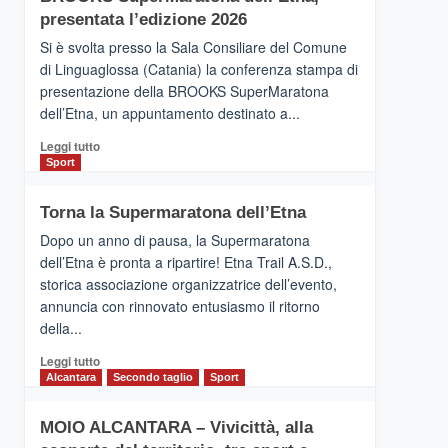
la
presentata l’edizione 2026
Finnair.
Si è svolta presso la Sala Consiliare del Comune
Al
di Linguaglossa (Catania) la conferenza stampa di
via
presentazione della BROOKS SuperMaratona
i
collegamenti
dell’Etna, un appuntamento destinato a...
Leggi
Leggi tutto
di
Sport
più
su
Torna la Supermaratona dell’Etna
BROOKS
SuperMaratona
Dopo un anno di pausa, la Supermaratona
dell’Etna,
dell’Etna è pronta a ripartire! Etna Trail A.S.D.,
presentata
storica associazione organizzatrice dell’evento,
l’edizione
annuncia con rinnovato entusiasmo il ritorno
2026
della...
Leggi
Leggi tutto
di
Alcantara
Secondo taglio
Sport
più
su
MOIO ALCANTARA – Vivicittà, alla
Torna