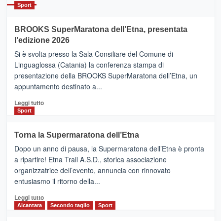
Catania
Sport
ad
Helsinki
BROOKS SuperMaratona dell’Etna, presentata
con
la
l’edizione 2026
Finnair.
Si è svolta presso la Sala Consiliare del Comune di
Al
Linguaglossa (Catania) la conferenza stampa di
via
presentazione della BROOKS SuperMaratona dell’Etna, un
i
appuntamento destinato a...
collegamenti
Leggi
Leggi tutto
di
Sport
più
su
Torna la Supermaratona dell’Etna
BROOKS
Dopo un anno di pausa, la Supermaratona dell’Etna è pronta
SuperMaratona
dell’Etna,
a ripartire! Etna Trail A.S.D., storica associazione
presentata
organizzatrice dell’evento, annuncia con rinnovato
l’edizione
entusiasmo il ritorno della...
2026
Leggi
Leggi tutto
di
Alcantara
Secondo taglio
Sport
più