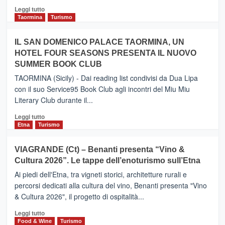
Catania
Leggi
Leggi tutto
e
di
Taormina
Turismo
Zanzibar
più
operato
su
IL SAN DOMENICO PALACE TAORMINA, UN
da
PIEDIMONTE
Neos
HOTEL FOUR SEASONS PRESENTA IL NUOVO
ETNEO
SUMMER BOOK CLUB
–
Meta
TAORMINA (Sicily) - Dai reading list condivisi da Dua Lipa
turistica
con il suo Service95 Book Club agli incontri del Miu Miu
privilegiata
Literary Club durante il...
secondo
i
Leggi
Leggi tutto
dati
di
Etna
Turismo
di
più
Airbnb.
su
VIAGRANDE (Ct) – Benanti presenta “Vino &
Anche
IL
la
Cultura 2026”. Le tappe dell’enoturismo sull’Etna
SAN
Valle
DOMENICO
Ai piedi dell'Etna, tra vigneti storici, architetture rurali e
Alcantara
PALACE
percorsi dedicati alla cultura del vino, Benanti presenta "Vino
nei
TAORMINA,
& Cultura 2026", il progetto di ospitalità...
primi
UN
posti
HOTEL
Leggi
Leggi tutto
nella
FOUR
di
Food & Wine
Turismo