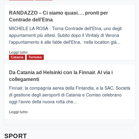
classifica
SEASONS
più
siciliana
PRESENTA
su
RANDAZZO – Ci siamo quasi…. pronti per
IL
VIAGRANDE
Contrade dell’Etna
NUOVO
(Ct)
SUMMER
–
MICHELE LA ROSA - Torna Contrade dell'Etna, uno degli
BOOK
Benanti
appuntamenti più attesi. Subito dopo il Vinitaly di Verona
CLUB
presenta
l'appuntamento è alle falde dell'Etna, nella location già...
“Vino
&
Leggi
Leggi tutto
Cultura
di
Catania
Turismo
2026”.
più
Le
su
Da Catania ad Helsinki con la Finnair. Al via i
tappe
RANDAZZO
collegamenti
dell’enoturismo
–
sull’Etna
Ci
Finnair, la compagnia aerea della Finlandia, e la SAC, Società
siamo
di gestione degli aeroporti di Catania e Comiso celebrano
quasi….
oggi l'avvio della nuova rotta che...
pronti
per
Leggi
Leggi tutto
Contrade
di
dell’Etna
più
su
Da
SPORT