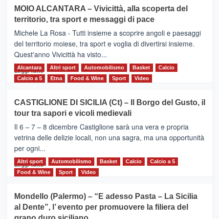
su
MOIO ALCANTARA – Vivicittà, alla scoperta del
Torna
territorio, tra sport e messaggi di pace
la
Supermaratona
Michele La Rosa - Tutti insieme a scoprire angoli e paesaggi
dell’Etna
del territorio moiese, tra sport e voglia di divertirsi insieme.
Quest'anno Vivicittà ha visto...
Alcantara
Leggi
Altri sport
Automobilismo
Basket
Calcio
Leggi tutto
di
Calcio a 5
Etna
Food & Wine
Sport
Video
più
su
CASTIGLIONE DI SICILIA (Ct) – Il Borgo del Gusto, il
MOIO
tour tra sapori e vicoli medievali
ALCANTARA
–
Il 6 – 7 – 8 dicembre Castiglione sarà una vera e propria
Vivicittà,
vetrina delle delizie locali, non una sagra, ma una opportunità
alla
per ogni...
scoperta
del
Altri sport
Leggi
Automobilismo
Basket
Calcio
Calcio a 5
Leggi tutto
territorio,
di
Food & Wine
Sport
Video
tra
più
sport
su
Mondello (Palermo) – “E adesso Pasta – La Sicilia
e
CASTIGLIONE
al Dente”, l’ evento per promuovere la filiera del
messaggi
DI
di
grano duro siciliano
SICILIA