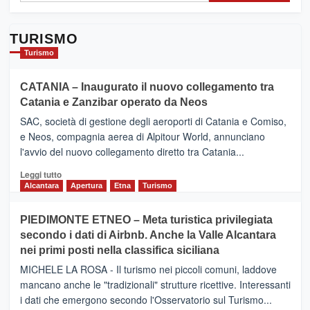
TURISMO
Turismo
CATANIA – Inaugurato il nuovo collegamento tra
Catania e Zanzibar operato da Neos
SAC, società di gestione degli aeroporti di Catania e Comiso,
e Neos, compagnia aerea di Alpitour World, annunciano
l'avvio del nuovo collegamento diretto tra Catania...
Leggi
Leggi tutto
di
Alcantara
Apertura
Etna
Turismo
più
su
PIEDIMONTE ETNEO – Meta turistica privilegiata
CATANIA
secondo i dati di Airbnb. Anche la Valle Alcantara
–
nei primi posti nella classifica siciliana
Inaugurato
il
MICHELE LA ROSA - Il turismo nei piccoli comuni, laddove
nuovo
mancano anche le "tradizionali" strutture ricettive. Interessanti
collegamento
i dati che emergono secondo l'Osservatorio sul Turismo...
tra