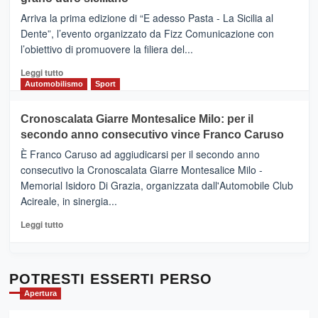
pace
(Ct)
Arriva la prima edizione di “E adesso Pasta - La Sicilia al
–
Dente”, l’evento organizzato da Fizz Comunicazione con
Il
l’obiettivo di promuovere la filiera del...
Borgo
del
Leggi
Leggi tutto
Gusto,
di
Automobilismo
Sport
il
più
tour
su
Cronoscalata Giarre Montesalice Milo: per il
tra
Mondello
sapori
secondo anno consecutivo vince Franco Caruso
(Palermo)
e
–
È Franco Caruso ad aggiudicarsi per il secondo anno
vicoli
“E
consecutivo la Cronoscalata Giarre Montesalice Milo -
medievali
adesso
Memorial Isidoro Di Grazia, organizzata dall'Automobile Club
Pasta
Acireale, in sinergia...
–
La
Leggi
Leggi tutto
Sicilia
di
al
più
Dente”,
su
l’
Cronoscalata
POTRESTI ESSERTI PERSO
evento
Giarre
Apertura
per
Montesalice
promuovere
Milo: