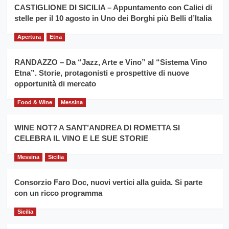
la
CASTIGLIONE DI SICILIA – Appuntamento con Calici di
per
filiera
stelle per il 10 agosto in Uno dei Borghi più Belli d’Italia
il
del
secondo
grano
anno
Apertura
Etna
duro
consecutivo
siciliano
vince
RANDAZZO – Da “Jazz, Arte e Vino” al “Sistema Vino
Franco
Etna”. Storie, protagonisti e prospettive di nuove
Caruso
opportunità di mercato
Food & Wine
Messina
WINE NOT? A SANT’ANDREA DI ROMETTA SI
CELEBRA IL VINO E LE SUE STORIE
Messina
Sicilia
Consorzio Faro Doc, nuovi vertici alla guida. Si parte
con un ricco programma
Sicilia