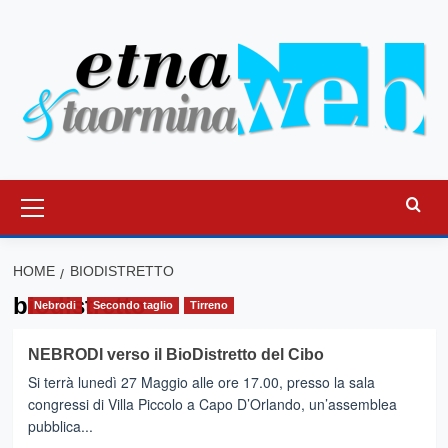
Vai
al
contenuto
Menu
principale
HOME
BIODISTRETTO
biodistretto
Nebrodi
Secondo taglio
Tirreno
NEBRODI verso il BioDistretto del Cibo
Si terrà lunedì 27 Maggio alle ore 17.00, presso la sala
congressi di Villa Piccolo a Capo D’Orlando, un’assemblea
pubblica...