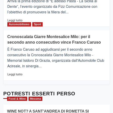
Arriva la prima edizione di “E adesso Pasta - La Sicilia al
–
Dente”, l’evento organizzato da Fizz Comunicazione con
Il
l’obiettivo di promuovere la filiera del...
Borgo
del
Leggi
Leggi tutto
Gusto,
di
Automobilismo
Sport
il
più
tour
su
Cronoscalata Giarre Montesalice Milo: per il
tra
Mondello
sapori
secondo anno consecutivo vince Franco Caruso
(Palermo)
e
–
È Franco Caruso ad aggiudicarsi per il secondo anno
vicoli
“E
consecutivo la Cronoscalata Giarre Montesalice Milo -
medievali
adesso
Memorial Isidoro Di Grazia, organizzata dall'Automobile Club
Pasta
Acireale, in sinergia...
–
La
Leggi
Leggi tutto
Sicilia
di
al
più
Dente”,
su
l’
Cronoscalata
POTRESTI ESSERTI PERSO
evento
Giarre
Food & Wine
Messina
per
Montesalice
promuovere
Milo:
la
WINE NOT? A SANT’ANDREA DI ROMETTA SI
per