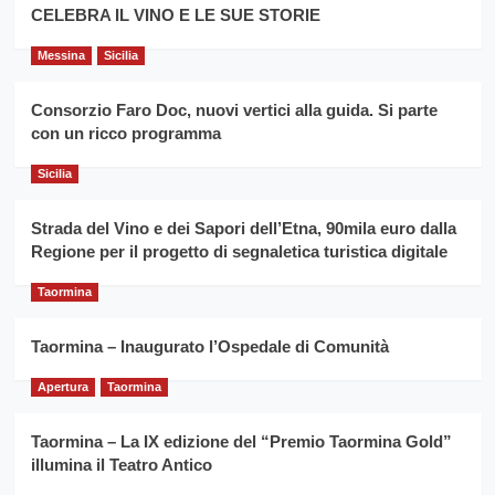
filiera
CELEBRA IL VINO E LE SUE STORIE
il
del
secondo
grano
anno
Messina
Sicilia
duro
consecutivo
siciliano
vince
Consorzio Faro Doc, nuovi vertici alla guida. Si parte
Franco
con un ricco programma
Caruso
Sicilia
Strada del Vino e dei Sapori dell’Etna, 90mila euro dalla
Regione per il progetto di segnaletica turistica digitale
Taormina
Taormina – Inaugurato l’Ospedale di Comunità
Apertura
Taormina
Taormina – La IX edizione del “Premio Taormina Gold”
illumina il Teatro Antico