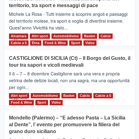
Torna
territorio, tra sport e messaggi di pace
la
Supermaratona
Michele La Rosa - Tutti insieme a scoprire angoli e paesaggi
dell’Etna
del territorio moiese, tra sport e voglia di divertirsi insieme.
Quest'anno Vivicittà ha visto...
Alcantara
Leggi
Altri sport
Automobilismo
Basket
Calcio
Leggi tutto
di
Calcio a 5
Etna
Food & Wine
Sport
Video
più
su
CASTIGLIONE DI SICILIA (Ct) – Il Borgo del Gusto, il
MOIO
tour tra sapori e vicoli medievali
ALCANTARA
–
Il 6 – 7 – 8 dicembre Castiglione sarà una vera e propria
Vivicittà,
vetrina delle delizie locali, non una sagra, ma una opportunità
alla
per ogni...
scoperta
del
Altri sport
Leggi
Automobilismo
Basket
Calcio
Calcio a 5
Leggi tutto
territorio,
di
Food & Wine
Sport
Video
tra
più
sport
su
Mondello (Palermo) – “E adesso Pasta – La Sicilia
e
CASTIGLIONE
al Dente”, l’ evento per promuovere la filiera del
messaggi
DI
di
grano duro siciliano
SICILIA
pace
(Ct)