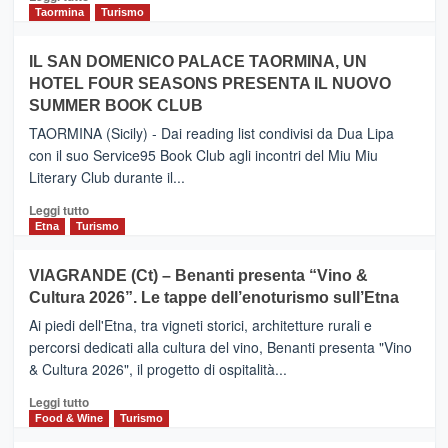
e
di
Taormina
Turismo
Zanzibar
più
operato
su
IL SAN DOMENICO PALACE TAORMINA, UN
da
PIEDIMONTE
Neos
HOTEL FOUR SEASONS PRESENTA IL NUOVO
ETNEO
SUMMER BOOK CLUB
–
Meta
TAORMINA (Sicily) - Dai reading list condivisi da Dua Lipa
turistica
con il suo Service95 Book Club agli incontri del Miu Miu
privilegiata
Literary Club durante il...
secondo
i
Leggi
Leggi tutto
dati
di
Etna
Turismo
di
più
Airbnb.
su
VIAGRANDE (Ct) – Benanti presenta “Vino &
Anche
IL
la
Cultura 2026”. Le tappe dell’enoturismo sull’Etna
SAN
Valle
DOMENICO
Ai piedi dell'Etna, tra vigneti storici, architetture rurali e
Alcantara
PALACE
percorsi dedicati alla cultura del vino, Benanti presenta "Vino
nei
TAORMINA,
& Cultura 2026", il progetto di ospitalità...
primi
UN
posti
HOTEL
Leggi
Leggi tutto
nella
FOUR
di
Food & Wine
Turismo
classifica
SEASONS
più