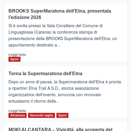
ad
Helsinki
BROOKS SuperMaratona dell’Etna, presentata
con
la
l’edizione 2026
Finnair.
Si è svolta presso la Sala Consiliare del Comune di
Al
Linguaglossa (Catania) la conferenza stampa di
via
presentazione della BROOKS SuperMaratona dell’Etna, un
i
appuntamento destinato a...
collegamenti
Leggi
Leggi tutto
di
Sport
più
su
Torna la Supermaratona dell’Etna
BROOKS
Dopo un anno di pausa, la Supermaratona dell’Etna è pronta
SuperMaratona
dell’Etna,
a ripartire! Etna Trail A.S.D., storica associazione
presentata
organizzatrice dell’evento, annuncia con rinnovato
l’edizione
entusiasmo il ritorno della...
2026
Leggi
Leggi tutto
di
Alcantara
Secondo taglio
Sport
più
su
MOIO ALCANTARA – Vivicittà, alla scoperta del