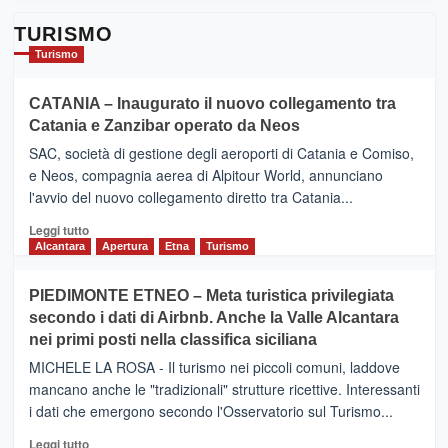
TURISMO
Turismo
CATANIA – Inaugurato il nuovo collegamento tra
Catania e Zanzibar operato da Neos
SAC, società di gestione degli aeroporti di Catania e Comiso,
e Neos, compagnia aerea di Alpitour World, annunciano
l'avvio del nuovo collegamento diretto tra Catania...
Leggi
Leggi tutto
di
Alcantara
Apertura
Etna
Turismo
più
su
PIEDIMONTE ETNEO – Meta turistica privilegiata
CATANIA
secondo i dati di Airbnb. Anche la Valle Alcantara
–
nei primi posti nella classifica siciliana
Inaugurato
il
MICHELE LA ROSA - Il turismo nei piccoli comuni, laddove
nuovo
mancano anche le "tradizionali" strutture ricettive. Interessanti
collegamento
i dati che emergono secondo l'Osservatorio sul Turismo...
tra
Catania
Leggi
Leggi tutto