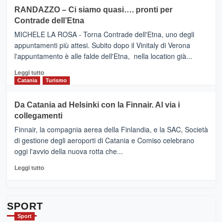
siciliana
PRESENTA
su
RANDAZZO – Ci siamo quasi…. pronti per
IL
VIAGRANDE
Contrade dell’Etna
NUOVO
(Ct)
SUMMER
–
MICHELE LA ROSA - Torna Contrade dell'Etna, uno degli
BOOK
Benanti
appuntamenti più attesi. Subito dopo il Vinitaly di Verona
CLUB
presenta
l'appuntamento è alle falde dell'Etna, nella location già...
“Vino
&
Leggi
Leggi tutto
Cultura
di
Catania
Turismo
2026”.
più
Le
su
Da Catania ad Helsinki con la Finnair. Al via i
tappe
RANDAZZO
collegamenti
dell’enoturismo
–
sull’Etna
Ci
Finnair, la compagnia aerea della Finlandia, e la SAC, Società
siamo
di gestione degli aeroporti di Catania e Comiso celebrano
quasi….
oggi l'avvio della nuova rotta che...
pronti
per
Leggi
Leggi tutto
Contrade
di
dell’Etna
più
su
Da
SPORT
Catania
Sport