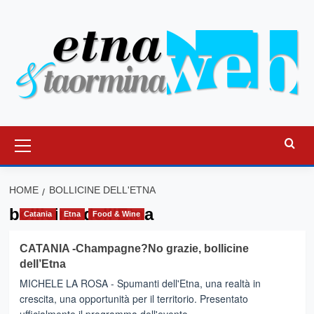
Vai
al
contenuto
Menu
principale
HOME
BOLLICINE DELL'ETNA
bollicine dell'Etna
Catania
Etna
Food & Wine
CATANIA -Champagne?No grazie, bollicine
dell’Etna
MICHELE LA ROSA - Spumanti dell'Etna, una realtà in
crescita, una opportunità per il territorio. Presentato