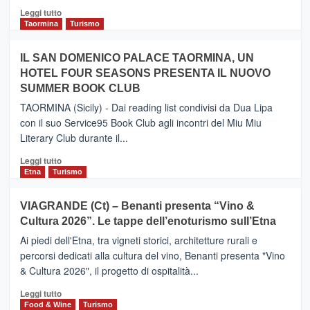
Catania
Leggi
Leggi tutto
e
di
Taormina
Turismo
Zanzibar
più
operato
su
IL SAN DOMENICO PALACE TAORMINA, UN
da
PIEDIMONTE
Neos
HOTEL FOUR SEASONS PRESENTA IL NUOVO
ETNEO
SUMMER BOOK CLUB
–
Meta
TAORMINA (Sicily) - Dai reading list condivisi da Dua Lipa
turistica
con il suo Service95 Book Club agli incontri del Miu Miu
privilegiata
Literary Club durante il...
secondo
i
Leggi
Leggi tutto
dati
di
Etna
Turismo
di
più
Airbnb.
su
VIAGRANDE (Ct) – Benanti presenta “Vino &
Anche
IL
la
Cultura 2026”. Le tappe dell’enoturismo sull’Etna
SAN
Valle
DOMENICO
Ai piedi dell'Etna, tra vigneti storici, architetture rurali e
Alcantara
PALACE
percorsi dedicati alla cultura del vino, Benanti presenta "Vino
nei
TAORMINA,
& Cultura 2026", il progetto di ospitalità...
primi
UN
posti
HOTEL
Leggi
Leggi tutto
nella
FOUR
di
Food & Wine
Turismo