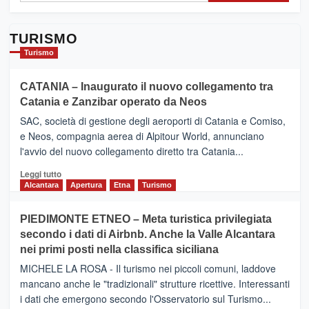
TURISMO
Turismo
CATANIA – Inaugurato il nuovo collegamento tra
Catania e Zanzibar operato da Neos
SAC, società di gestione degli aeroporti di Catania e Comiso,
e Neos, compagnia aerea di Alpitour World, annunciano
l'avvio del nuovo collegamento diretto tra Catania...
Leggi
Leggi tutto
di
Alcantara
Apertura
Etna
Turismo
più
su
PIEDIMONTE ETNEO – Meta turistica privilegiata
CATANIA
secondo i dati di Airbnb. Anche la Valle Alcantara
–
nei primi posti nella classifica siciliana
Inaugurato
il
MICHELE LA ROSA - Il turismo nei piccoli comuni, laddove
nuovo
mancano anche le "tradizionali" strutture ricettive. Interessanti
collegamento
i dati che emergono secondo l'Osservatorio sul Turismo...
tra