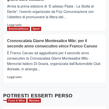
pace
(Ct)
Arriva la prima edizione di “E adesso Pasta - La Sicilia al
–
Dente”, l’evento organizzato da Fizz Comunicazione con
Il
l’obiettivo di promuovere la filiera del...
Borgo
del
Leggi
Leggi tutto
Gusto,
di
Automobilismo
Sport
il
più
tour
su
Cronoscalata Giarre Montesalice Milo: per il
tra
Mondello
sapori
secondo anno consecutivo vince Franco Caruso
(Palermo)
e
–
È Franco Caruso ad aggiudicarsi per il secondo anno
vicoli
“E
consecutivo la Cronoscalata Giarre Montesalice Milo -
medievali
adesso
Memorial Isidoro Di Grazia, organizzata dall'Automobile Club
Pasta
Acireale, in sinergia...
–
La
Leggi
Leggi tutto
Sicilia
di
al
più
Dente”,
su
l’
Cronoscalata
POTRESTI ESSERTI PERSO
evento
Giarre
Food & Wine
Messina
per
Montesalice
promuovere
Milo: