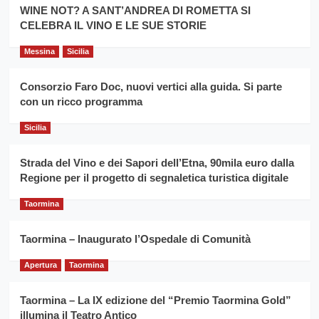
la
WINE NOT? A SANT’ANDREA DI ROMETTA SI
per
filiera
CELEBRA IL VINO E LE SUE STORIE
il
del
secondo
grano
anno
Messina
Sicilia
duro
consecutivo
siciliano
vince
Consorzio Faro Doc, nuovi vertici alla guida. Si parte
Franco
con un ricco programma
Caruso
Sicilia
Strada del Vino e dei Sapori dell’Etna, 90mila euro dalla
Regione per il progetto di segnaletica turistica digitale
Taormina
Taormina – Inaugurato l’Ospedale di Comunità
Apertura
Taormina
Taormina – La IX edizione del “Premio Taormina Gold”
illumina il Teatro Antico