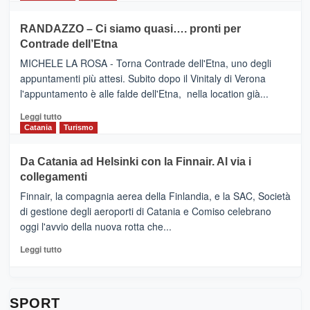
classifica
SEASONS
più
siciliana
PRESENTA
su
RANDAZZO – Ci siamo quasi…. pronti per
IL
VIAGRANDE
Contrade dell’Etna
NUOVO
(Ct)
SUMMER
–
MICHELE LA ROSA - Torna Contrade dell'Etna, uno degli
BOOK
Benanti
appuntamenti più attesi. Subito dopo il Vinitaly di Verona
CLUB
presenta
l'appuntamento è alle falde dell'Etna, nella location già...
“Vino
&
Leggi
Leggi tutto
Cultura
di
Catania
Turismo
2026”.
più
Le
su
Da Catania ad Helsinki con la Finnair. Al via i
tappe
RANDAZZO
collegamenti
dell’enoturismo
–
sull’Etna
Ci
Finnair, la compagnia aerea della Finlandia, e la SAC, Società
siamo
di gestione degli aeroporti di Catania e Comiso celebrano
quasi….
oggi l'avvio della nuova rotta che...
pronti
per
Leggi
Leggi tutto
Contrade
di
dell’Etna
più
su
Da
SPORT