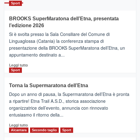
Catania
Sport
ad
Helsinki
BROOKS SuperMaratona dell’Etna, presentata
con
la
l’edizione 2026
Finnair.
Si è svolta presso la Sala Consiliare del Comune di
Al
Linguaglossa (Catania) la conferenza stampa di
via
presentazione della BROOKS SuperMaratona dell’Etna, un
i
appuntamento destinato a...
collegamenti
Leggi
Leggi tutto
di
Sport
più
su
Torna la Supermaratona dell’Etna
BROOKS
Dopo un anno di pausa, la Supermaratona dell’Etna è pronta
SuperMaratona
dell’Etna,
a ripartire! Etna Trail A.S.D., storica associazione
presentata
organizzatrice dell’evento, annuncia con rinnovato
l’edizione
entusiasmo il ritorno della...
2026
Leggi
Leggi tutto
di
Alcantara
Secondo taglio
Sport
più