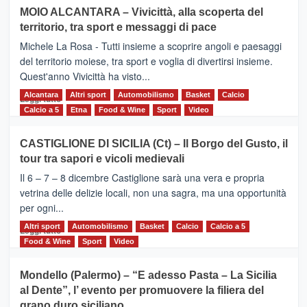
su
MOIO ALCANTARA – Vivicittà, alla scoperta del
Torna
territorio, tra sport e messaggi di pace
la
Supermaratona
Michele La Rosa - Tutti insieme a scoprire angoli e paesaggi
dell’Etna
del territorio moiese, tra sport e voglia di divertirsi insieme.
Quest'anno Vivicittà ha visto...
Alcantara
Leggi
Altri sport
Automobilismo
Basket
Calcio
Leggi tutto
di
Calcio a 5
Etna
Food & Wine
Sport
Video
più
su
CASTIGLIONE DI SICILIA (Ct) – Il Borgo del Gusto, il
MOIO
tour tra sapori e vicoli medievali
ALCANTARA
–
Il 6 – 7 – 8 dicembre Castiglione sarà una vera e propria
Vivicittà,
vetrina delle delizie locali, non una sagra, ma una opportunità
alla
per ogni...
scoperta
del
Altri sport
Leggi
Automobilismo
Basket
Calcio
Calcio a 5
Leggi tutto
territorio,
di
Food & Wine
Sport
Video
tra
più
sport
su
Mondello (Palermo) – “E adesso Pasta – La Sicilia
e
CASTIGLIONE
al Dente”, l’ evento per promuovere la filiera del
messaggi
DI
di
grano duro siciliano
SICILIA