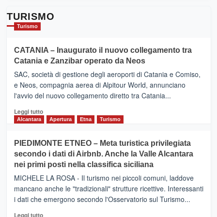
TURISMO
Turismo
CATANIA – Inaugurato il nuovo collegamento tra
Catania e Zanzibar operato da Neos
SAC, società di gestione degli aeroporti di Catania e Comiso,
e Neos, compagnia aerea di Alpitour World, annunciano
l'avvio del nuovo collegamento diretto tra Catania...
Leggi
Leggi tutto
di
Alcantara
Apertura
Etna
Turismo
più
su
PIEDIMONTE ETNEO – Meta turistica privilegiata
CATANIA
secondo i dati di Airbnb. Anche la Valle Alcantara
–
nei primi posti nella classifica siciliana
Inaugurato
il
MICHELE LA ROSA - Il turismo nei piccoli comuni, laddove
nuovo
mancano anche le "tradizionali" strutture ricettive. Interessanti
collegamento
i dati che emergono secondo l'Osservatorio sul Turismo...
tra
Catania
Leggi
Leggi tutto