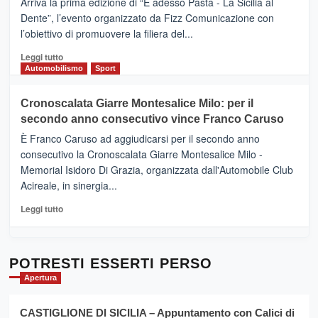
Arriva la prima edizione di “E adesso Pasta - La Sicilia al
–
Dente”, l’evento organizzato da Fizz Comunicazione con
Il
l’obiettivo di promuovere la filiera del...
Borgo
del
Leggi
Leggi tutto
Gusto,
di
Automobilismo
Sport
il
più
tour
su
Cronoscalata Giarre Montesalice Milo: per il
tra
Mondello
sapori
secondo anno consecutivo vince Franco Caruso
(Palermo)
e
–
È Franco Caruso ad aggiudicarsi per il secondo anno
vicoli
“E
consecutivo la Cronoscalata Giarre Montesalice Milo -
medievali
adesso
Memorial Isidoro Di Grazia, organizzata dall'Automobile Club
Pasta
Acireale, in sinergia...
–
La
Leggi
Leggi tutto
Sicilia
di
al
più
Dente”,
su
l’
Cronoscalata
POTRESTI ESSERTI PERSO
evento
Giarre
Apertura
per
Montesalice
promuovere
Milo:
la
CASTIGLIONE DI SICILIA – Appuntamento con Calici di
per