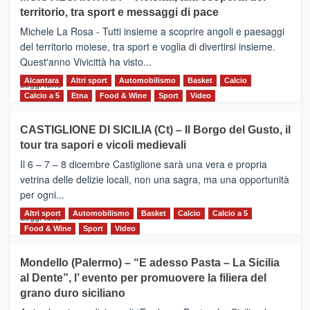
Torna
territorio, tra sport e messaggi di pace
la
Supermaratona
Michele La Rosa - Tutti insieme a scoprire angoli e paesaggi
dell’Etna
del territorio moiese, tra sport e voglia di divertirsi insieme.
Quest'anno Vivicittà ha visto...
Alcantara
Leggi
Altri sport
Automobilismo
Basket
Calcio
Leggi tutto
di
Calcio a 5
Etna
Food & Wine
Sport
Video
più
su
CASTIGLIONE DI SICILIA (Ct) – Il Borgo del Gusto, il
MOIO
tour tra sapori e vicoli medievali
ALCANTARA
–
Il 6 – 7 – 8 dicembre Castiglione sarà una vera e propria
Vivicittà,
vetrina delle delizie locali, non una sagra, ma una opportunità
alla
per ogni...
scoperta
del
Altri sport
Leggi
Automobilismo
Basket
Calcio
Calcio a 5
Leggi tutto
territorio,
di
Food & Wine
Sport
Video
tra
più
sport
su
Mondello (Palermo) – “E adesso Pasta – La Sicilia
e
CASTIGLIONE
al Dente”, l’ evento per promuovere la filiera del
messaggi
DI
di
grano duro siciliano
SICILIA
pace
(Ct)