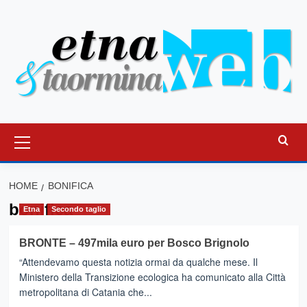
Vai
al
contenuto
Menu
principale
HOME
BONIFICA
bonifica
Etna
Secondo taglio
BRONTE – 497mila euro per Bosco Brignolo
“Attendevamo questa notizia ormai da qualche mese. Il
Ministero della Transizione ecologica ha comunicato alla Città
metropolitana di Catania che...