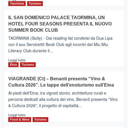
e
di
Taormina
Turismo
Zanzibar
più
operato
su
IL SAN DOMENICO PALACE TAORMINA, UN
da
PIEDIMONTE
Neos
HOTEL FOUR SEASONS PRESENTA IL NUOVO
ETNEO
SUMMER BOOK CLUB
–
Meta
TAORMINA (Sicily) - Dai reading list condivisi da Dua Lipa
turistica
con il suo Service95 Book Club agli incontri del Miu Miu
privilegiata
Literary Club durante il...
secondo
i
Leggi
Leggi tutto
dati
di
Etna
Turismo
di
più
Airbnb.
su
VIAGRANDE (Ct) – Benanti presenta “Vino &
Anche
IL
la
Cultura 2026”. Le tappe dell’enoturismo sull’Etna
SAN
Valle
DOMENICO
Ai piedi dell'Etna, tra vigneti storici, architetture rurali e
Alcantara
PALACE
percorsi dedicati alla cultura del vino, Benanti presenta "Vino
nei
TAORMINA,
& Cultura 2026", il progetto di ospitalità...
primi
UN
posti
HOTEL
Leggi
Leggi tutto
nella
FOUR
di
Food & Wine
Turismo
classifica
SEASONS
più