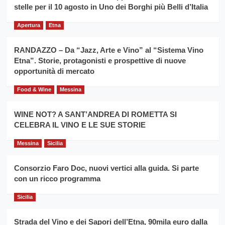
filiera
stelle per il 10 agosto in Uno dei Borghi più Belli d’Italia
il
del
secondo
grano
anno
Apertura
Etna
duro
consecutivo
siciliano
vince
RANDAZZO – Da “Jazz, Arte e Vino” al “Sistema Vino
Franco
Etna”. Storie, protagonisti e prospettive di nuove
Caruso
opportunità di mercato
Food & Wine
Messina
WINE NOT? A SANT’ANDREA DI ROMETTA SI
CELEBRA IL VINO E LE SUE STORIE
Messina
Sicilia
Consorzio Faro Doc, nuovi vertici alla guida. Si parte
con un ricco programma
Sicilia
Strada del Vino e dei Sapori dell’Etna, 90mila euro dalla