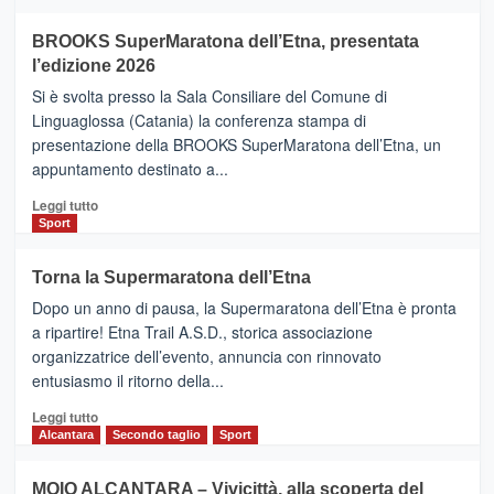
ad
Helsinki
BROOKS SuperMaratona dell’Etna, presentata
con
la
l’edizione 2026
Finnair.
Si è svolta presso la Sala Consiliare del Comune di
Al
Linguaglossa (Catania) la conferenza stampa di
via
presentazione della BROOKS SuperMaratona dell’Etna, un
i
appuntamento destinato a...
collegamenti
Leggi
Leggi tutto
di
Sport
più
su
Torna la Supermaratona dell’Etna
BROOKS
Dopo un anno di pausa, la Supermaratona dell’Etna è pronta
SuperMaratona
dell’Etna,
a ripartire! Etna Trail A.S.D., storica associazione
presentata
organizzatrice dell’evento, annuncia con rinnovato
l’edizione
entusiasmo il ritorno della...
2026
Leggi
Leggi tutto
di
Alcantara
Secondo taglio
Sport
più
su
MOIO ALCANTARA – Vivicittà, alla scoperta del