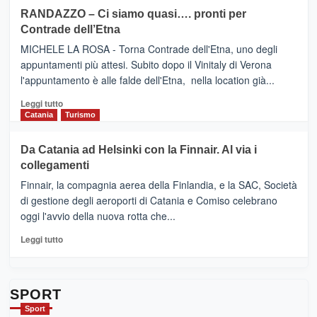
siciliana
PRESENTA
su
RANDAZZO – Ci siamo quasi…. pronti per
IL
VIAGRANDE
Contrade dell’Etna
NUOVO
(Ct)
SUMMER
–
MICHELE LA ROSA - Torna Contrade dell'Etna, uno degli
BOOK
Benanti
appuntamenti più attesi. Subito dopo il Vinitaly di Verona
CLUB
presenta
l'appuntamento è alle falde dell'Etna, nella location già...
“Vino
&
Leggi
Leggi tutto
Cultura
di
Catania
Turismo
2026”.
più
Le
su
Da Catania ad Helsinki con la Finnair. Al via i
tappe
RANDAZZO
collegamenti
dell’enoturismo
–
sull’Etna
Ci
Finnair, la compagnia aerea della Finlandia, e la SAC, Società
siamo
di gestione degli aeroporti di Catania e Comiso celebrano
quasi….
oggi l'avvio della nuova rotta che...
pronti
per
Leggi
Leggi tutto
Contrade
di
dell’Etna
più
su
Da
SPORT
Catania
Sport