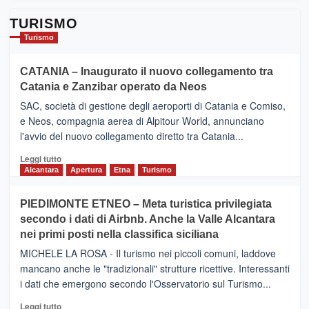
TURISMO
Turismo
CATANIA – Inaugurato il nuovo collegamento tra
Catania e Zanzibar operato da Neos
SAC, società di gestione degli aeroporti di Catania e Comiso,
e Neos, compagnia aerea di Alpitour World, annunciano
l'avvio del nuovo collegamento diretto tra Catania...
Leggi
Leggi tutto
di
Alcantara
Apertura
Etna
Turismo
più
su
PIEDIMONTE ETNEO – Meta turistica privilegiata
CATANIA
secondo i dati di Airbnb. Anche la Valle Alcantara
–
nei primi posti nella classifica siciliana
Inaugurato
il
MICHELE LA ROSA - Il turismo nei piccoli comuni, laddove
nuovo
mancano anche le "tradizionali" strutture ricettive. Interessanti
collegamento
i dati che emergono secondo l'Osservatorio sul Turismo...
tra
Catania
Leggi
Leggi tutto