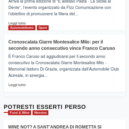
Arriva la prima edizione di “E adesso Pasta - La Sicilia al
–
Dente”, l’evento organizzato da Fizz Comunicazione con
Il
l’obiettivo di promuovere la filiera del...
Borgo
del
Leggi
Leggi tutto
Gusto,
di
Automobilismo
Sport
il
più
tour
su
Cronoscalata Giarre Montesalice Milo: per il
tra
Mondello
sapori
secondo anno consecutivo vince Franco Caruso
(Palermo)
e
–
È Franco Caruso ad aggiudicarsi per il secondo anno
vicoli
“E
consecutivo la Cronoscalata Giarre Montesalice Milo -
medievali
adesso
Memorial Isidoro Di Grazia, organizzata dall'Automobile Club
Pasta
Acireale, in sinergia...
–
La
Leggi
Leggi tutto
Sicilia
di
al
più
Dente”,
su
l’
Cronoscalata
POTRESTI ESSERTI PERSO
evento
Giarre
Food & Wine
Messina
per
Montesalice
promuovere
Milo:
la
WINE NOT? A SANT’ANDREA DI ROMETTA SI
per