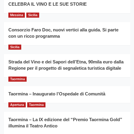
filiera
CELEBRA IL VINO E LE SUE STORIE
il
del
secondo
grano
anno
Messina
Sicilia
duro
consecutivo
siciliano
vince
Consorzio Faro Doc, nuovi vertici alla guida. Si parte
Franco
con un ricco programma
Caruso
Sicilia
Strada del Vino e dei Sapori dell’Etna, 90mila euro dalla
Regione per il progetto di segnaletica turistica digitale
Taormina
Taormina – Inaugurato l’Ospedale di Comunità
Apertura
Taormina
Taormina – La IX edizione del “Premio Taormina Gold”
illumina il Teatro Antico