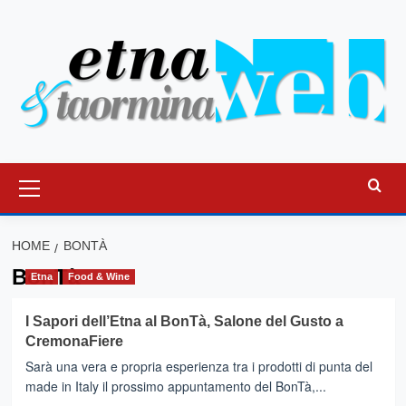
Vai
al
contenuto
Menu
principale
HOME
BONTÀ
BonTà
Etna
Food & Wine
I Sapori dell’Etna al BonTà, Salone del Gusto a
CremonaFiere
Sarà una vera e propria esperienza tra i prodotti di punta del
made in Italy il prossimo appuntamento del BonTà,...