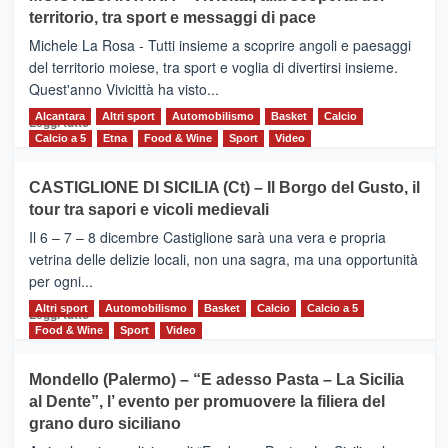
Torna
territorio, tra sport e messaggi di pace
la
Supermaratona
Michele La Rosa - Tutti insieme a scoprire angoli e paesaggi
dell’Etna
del territorio moiese, tra sport e voglia di divertirsi insieme.
Quest'anno Vivicittà ha visto...
Alcantara
Leggi
Altri sport
Automobilismo
Basket
Calcio
Leggi tutto
di
Calcio a 5
Etna
Food & Wine
Sport
Video
più
su
CASTIGLIONE DI SICILIA (Ct) – Il Borgo del Gusto, il
MOIO
tour tra sapori e vicoli medievali
ALCANTARA
–
Il 6 – 7 – 8 dicembre Castiglione sarà una vera e propria
Vivicittà,
vetrina delle delizie locali, non una sagra, ma una opportunità
alla
per ogni...
scoperta
del
Altri sport
Leggi
Automobilismo
Basket
Calcio
Calcio a 5
Leggi tutto
territorio,
di
Food & Wine
Sport
Video
tra
più
sport
su
Mondello (Palermo) – “E adesso Pasta – La Sicilia
e
CASTIGLIONE
al Dente”, l’ evento per promuovere la filiera del
messaggi
DI
di
grano duro siciliano
SICILIA
pace
(Ct)