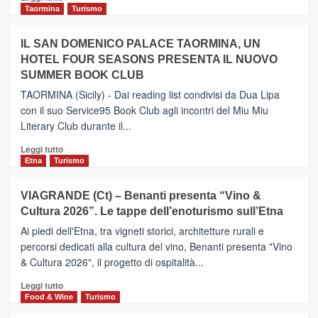
e
di
Taormina
Turismo
Zanzibar
più
operato
su
IL SAN DOMENICO PALACE TAORMINA, UN
da
PIEDIMONTE
Neos
HOTEL FOUR SEASONS PRESENTA IL NUOVO
ETNEO
SUMMER BOOK CLUB
–
Meta
TAORMINA (Sicily) - Dai reading list condivisi da Dua Lipa
turistica
con il suo Service95 Book Club agli incontri del Miu Miu
privilegiata
Literary Club durante il...
secondo
i
Leggi
Leggi tutto
dati
di
Etna
Turismo
di
più
Airbnb.
su
VIAGRANDE (Ct) – Benanti presenta “Vino &
Anche
IL
la
Cultura 2026”. Le tappe dell’enoturismo sull’Etna
SAN
Valle
DOMENICO
Ai piedi dell'Etna, tra vigneti storici, architetture rurali e
Alcantara
PALACE
percorsi dedicati alla cultura del vino, Benanti presenta "Vino
nei
TAORMINA,
& Cultura 2026", il progetto di ospitalità...
primi
UN
posti
HOTEL
Leggi
Leggi tutto
nella
FOUR
di
Food & Wine
Turismo
classifica
SEASONS
più