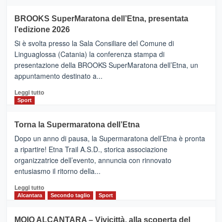
ad
Helsinki
BROOKS SuperMaratona dell’Etna, presentata
con
la
l’edizione 2026
Finnair.
Si è svolta presso la Sala Consiliare del Comune di
Al
Linguaglossa (Catania) la conferenza stampa di
via
presentazione della BROOKS SuperMaratona dell’Etna, un
i
appuntamento destinato a...
collegamenti
Leggi
Leggi tutto
di
Sport
più
su
Torna la Supermaratona dell’Etna
BROOKS
Dopo un anno di pausa, la Supermaratona dell’Etna è pronta
SuperMaratona
dell’Etna,
a ripartire! Etna Trail A.S.D., storica associazione
presentata
organizzatrice dell’evento, annuncia con rinnovato
l’edizione
entusiasmo il ritorno della...
2026
Leggi
Leggi tutto
di
Alcantara
Secondo taglio
Sport
più
su
MOIO ALCANTARA – Vivicittà, alla scoperta del