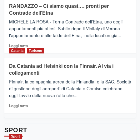
siciliana
PRESENTA
su
RANDAZZO – Ci siamo quasi…. pronti per
IL
VIAGRANDE
Contrade dell’Etna
NUOVO
(Ct)
SUMMER
–
MICHELE LA ROSA - Torna Contrade dell'Etna, uno degli
BOOK
Benanti
appuntamenti più attesi. Subito dopo il Vinitaly di Verona
CLUB
presenta
l'appuntamento è alle falde dell'Etna, nella location già...
“Vino
&
Leggi
Leggi tutto
Cultura
di
Catania
Turismo
2026”.
più
Le
su
Da Catania ad Helsinki con la Finnair. Al via i
tappe
RANDAZZO
collegamenti
dell’enoturismo
–
sull’Etna
Ci
Finnair, la compagnia aerea della Finlandia, e la SAC, Società
siamo
di gestione degli aeroporti di Catania e Comiso celebrano
quasi….
oggi l'avvio della nuova rotta che...
pronti
per
Leggi
Leggi tutto
Contrade
di
dell’Etna
più
su
Da
SPORT
Catania
Sport