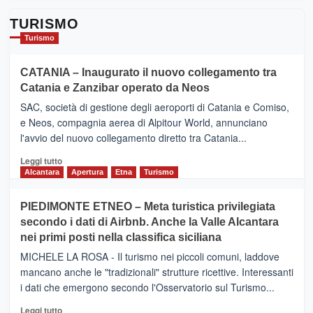
TURISMO
Turismo
CATANIA – Inaugurato il nuovo collegamento tra
Catania e Zanzibar operato da Neos
SAC, società di gestione degli aeroporti di Catania e Comiso,
e Neos, compagnia aerea di Alpitour World, annunciano
l'avvio del nuovo collegamento diretto tra Catania...
Leggi
Leggi tutto
di
Alcantara
Apertura
Etna
Turismo
più
su
PIEDIMONTE ETNEO – Meta turistica privilegiata
CATANIA
secondo i dati di Airbnb. Anche la Valle Alcantara
–
nei primi posti nella classifica siciliana
Inaugurato
il
MICHELE LA ROSA - Il turismo nei piccoli comuni, laddove
nuovo
mancano anche le "tradizionali" strutture ricettive. Interessanti
collegamento
i dati che emergono secondo l'Osservatorio sul Turismo...
tra
Catania
Leggi
Leggi tutto