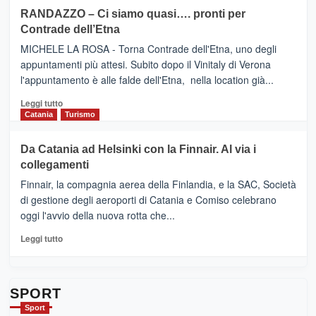
siciliana
PRESENTA
su
RANDAZZO – Ci siamo quasi…. pronti per
IL
VIAGRANDE
Contrade dell’Etna
NUOVO
(Ct)
SUMMER
–
MICHELE LA ROSA - Torna Contrade dell'Etna, uno degli
BOOK
Benanti
appuntamenti più attesi. Subito dopo il Vinitaly di Verona
CLUB
presenta
l'appuntamento è alle falde dell'Etna, nella location già...
“Vino
&
Leggi
Leggi tutto
Cultura
di
Catania
Turismo
2026”.
più
Le
su
Da Catania ad Helsinki con la Finnair. Al via i
tappe
RANDAZZO
collegamenti
dell’enoturismo
–
sull’Etna
Ci
Finnair, la compagnia aerea della Finlandia, e la SAC, Società
siamo
di gestione degli aeroporti di Catania e Comiso celebrano
quasi….
oggi l'avvio della nuova rotta che...
pronti
per
Leggi
Leggi tutto
Contrade
di
dell’Etna
più
su
Da
SPORT
Catania
Sport