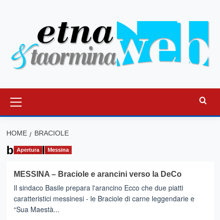
Vai
al
contenuto
Menu
principale
HOME
BRACIOLE
braciole
Apertura
Messina
MESSINA – Braciole e arancini verso la DeCo
Il sindaco Basile prepara l'arancino Ecco che due piatti
caratteristici messinesi - le Braciole di carne leggendarie e
“Sua Maestà...