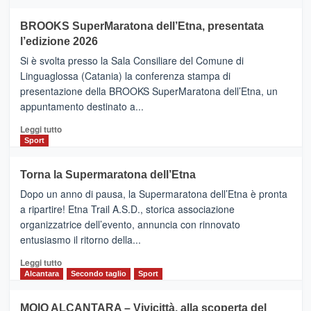
ad
Helsinki
BROOKS SuperMaratona dell’Etna, presentata
con
la
l’edizione 2026
Finnair.
Si è svolta presso la Sala Consiliare del Comune di
Al
Linguaglossa (Catania) la conferenza stampa di
via
presentazione della BROOKS SuperMaratona dell’Etna, un
i
appuntamento destinato a...
collegamenti
Leggi
Leggi tutto
di
Sport
più
su
Torna la Supermaratona dell’Etna
BROOKS
Dopo un anno di pausa, la Supermaratona dell’Etna è pronta
SuperMaratona
dell’Etna,
a ripartire! Etna Trail A.S.D., storica associazione
presentata
organizzatrice dell’evento, annuncia con rinnovato
l’edizione
entusiasmo il ritorno della...
2026
Leggi
Leggi tutto
di
Alcantara
Secondo taglio
Sport
più
su
MOIO ALCANTARA – Vivicittà, alla scoperta del