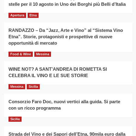
filiera
stelle per il 10 agosto in Uno dei Borghi più Belli d’Italia
il
del
secondo
grano
anno
Apertura
Etna
duro
consecutivo
siciliano
vince
RANDAZZO – Da “Jazz, Arte e Vino” al “Sistema Vino
Franco
Etna”. Storie, protagonisti e prospettive di nuove
Caruso
opportunità di mercato
Food & Wine
Messina
WINE NOT? A SANT’ANDREA DI ROMETTA SI
CELEBRA IL VINO E LE SUE STORIE
Messina
Sicilia
Consorzio Faro Doc, nuovi vertici alla guida. Si parte
con un ricco programma
Sicilia
Strada del Vino e dei Sapori dell’Etna, 90mila euro dalla