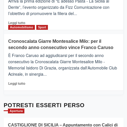
Arriva la prima edizione di “E adesso Pasta - La Sicilia al
–
Dente”, l’evento organizzato da Fizz Comunicazione con
Il
l’obiettivo di promuovere la filiera del...
Borgo
del
Leggi
Leggi tutto
Gusto,
di
Automobilismo
Sport
il
più
tour
su
Cronoscalata Giarre Montesalice Milo: per il
tra
Mondello
sapori
secondo anno consecutivo vince Franco Caruso
(Palermo)
e
–
È Franco Caruso ad aggiudicarsi per il secondo anno
vicoli
“E
consecutivo la Cronoscalata Giarre Montesalice Milo -
medievali
adesso
Memorial Isidoro Di Grazia, organizzata dall'Automobile Club
Pasta
Acireale, in sinergia...
–
La
Leggi
Leggi tutto
Sicilia
di
al
più
Dente”,
su
l’
Cronoscalata
POTRESTI ESSERTI PERSO
evento
Giarre
Apertura
per
Montesalice
promuovere
Milo:
la
CASTIGLIONE DI SICILIA – Appuntamento con Calici di
per