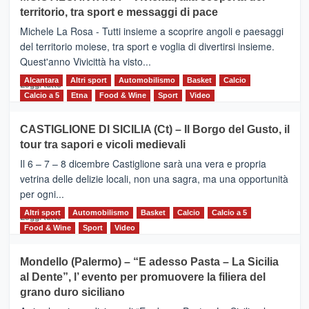
Torna
territorio, tra sport e messaggi di pace
la
Supermaratona
Michele La Rosa - Tutti insieme a scoprire angoli e paesaggi
dell’Etna
del territorio moiese, tra sport e voglia di divertirsi insieme.
Quest'anno Vivicittà ha visto...
Alcantara
Leggi
Altri sport
Automobilismo
Basket
Calcio
Leggi tutto
di
Calcio a 5
Etna
Food & Wine
Sport
Video
più
su
CASTIGLIONE DI SICILIA (Ct) – Il Borgo del Gusto, il
MOIO
tour tra sapori e vicoli medievali
ALCANTARA
–
Il 6 – 7 – 8 dicembre Castiglione sarà una vera e propria
Vivicittà,
vetrina delle delizie locali, non una sagra, ma una opportunità
alla
per ogni...
scoperta
del
Altri sport
Leggi
Automobilismo
Basket
Calcio
Calcio a 5
Leggi tutto
territorio,
di
Food & Wine
Sport
Video
tra
più
sport
su
Mondello (Palermo) – “E adesso Pasta – La Sicilia
e
CASTIGLIONE
al Dente”, l’ evento per promuovere la filiera del
messaggi
DI
di
grano duro siciliano
SICILIA
pace
(Ct)