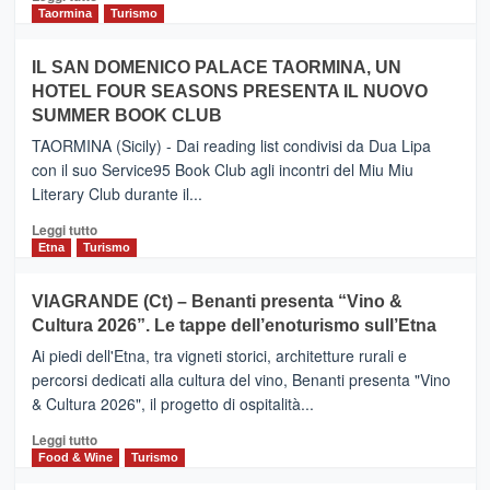
e
di
Taormina
Turismo
Zanzibar
più
operato
su
IL SAN DOMENICO PALACE TAORMINA, UN
da
PIEDIMONTE
Neos
HOTEL FOUR SEASONS PRESENTA IL NUOVO
ETNEO
SUMMER BOOK CLUB
–
Meta
TAORMINA (Sicily) - Dai reading list condivisi da Dua Lipa
turistica
con il suo Service95 Book Club agli incontri del Miu Miu
privilegiata
Literary Club durante il...
secondo
i
Leggi
Leggi tutto
dati
di
Etna
Turismo
di
più
Airbnb.
su
VIAGRANDE (Ct) – Benanti presenta “Vino &
Anche
IL
la
Cultura 2026”. Le tappe dell’enoturismo sull’Etna
SAN
Valle
DOMENICO
Ai piedi dell'Etna, tra vigneti storici, architetture rurali e
Alcantara
PALACE
percorsi dedicati alla cultura del vino, Benanti presenta "Vino
nei
TAORMINA,
& Cultura 2026", il progetto di ospitalità...
primi
UN
posti
HOTEL
Leggi
Leggi tutto
nella
FOUR
di
Food & Wine
Turismo
classifica
SEASONS
più