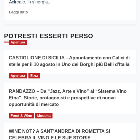
Acireale, in sinergia...
–
La
Leggi
Leggi tutto
Sicilia
di
al
più
Dente”,
su
l’
Cronoscalata
POTRESTI ESSERTI PERSO
evento
Giarre
Apertura
per
Montesalice
promuovere
Milo:
la
CASTIGLIONE DI SICILIA – Appuntamento con Calici di
per
filiera
stelle per il 10 agosto in Uno dei Borghi più Belli d’Italia
il
del
secondo
grano
anno
Apertura
Etna
duro
consecutivo
siciliano
vince
RANDAZZO – Da “Jazz, Arte e Vino” al “Sistema Vino
Franco
Etna”. Storie, protagonisti e prospettive di nuove
Caruso
opportunità di mercato
Food & Wine
Messina
WINE NOT? A SANT’ANDREA DI ROMETTA SI
CELEBRA IL VINO E LE SUE STORIE