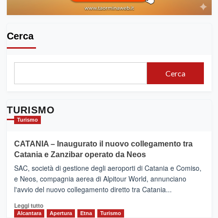
via
San
Pancrazio
Cerca
Cerca
TURISMO
Turismo
CATANIA – Inaugurato il nuovo collegamento tra
Catania e Zanzibar operato da Neos
SAC, società di gestione degli aeroporti di Catania e Comiso,
e Neos, compagnia aerea di Alpitour World, annunciano
l'avvio del nuovo collegamento diretto tra Catania...
Leggi
Leggi tutto
di
Alcantara
Apertura
Etna
Turismo