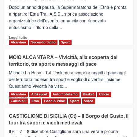
BROOKS
Dopo un anno di pausa, la Supermaratona dell’Etna è pronta
SuperMaratona
dell’Etna,
a ripartire! Etna Trail A.S.D., storica associazione
presentata
organizzatrice dell’evento, annuncia con rinnovato
l’edizione
entusiasmo il ritorno della...
2026
Leggi
Leggi tutto
di
Alcantara
Secondo taglio
Sport
più
su
MOIO ALCANTARA – Vivicittà, alla scoperta del
Torna
territorio, tra sport e messaggi di pace
la
Supermaratona
Michele La Rosa - Tutti insieme a scoprire angoli e paesaggi
dell’Etna
del territorio moiese, tra sport e voglia di divertirsi insieme.
Quest'anno Vivicittà ha visto...
Alcantara
Leggi
Altri sport
Automobilismo
Basket
Calcio
Leggi tutto
di
Calcio a 5
Etna
Food & Wine
Sport
Video
più
su
CASTIGLIONE DI SICILIA (Ct) – Il Borgo del Gusto, il
MOIO
tour tra sapori e vicoli medievali
ALCANTARA
–
Il 6 – 7 – 8 dicembre Castiglione sarà una vera e propria
Vivicittà,