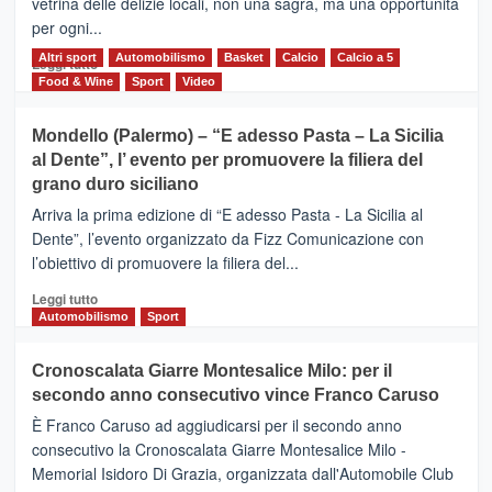
vetrina delle delizie locali, non una sagra, ma una opportunità
alla
per ogni...
scoperta
del
Altri sport
Leggi
Automobilismo
Basket
Calcio
Calcio a 5
Leggi tutto
territorio,
di
Food & Wine
Sport
Video
tra
più
sport
su
Mondello (Palermo) – “E adesso Pasta – La Sicilia
e
CASTIGLIONE
al Dente”, l’ evento per promuovere la filiera del
messaggi
DI
di
grano duro siciliano
SICILIA
pace
(Ct)
Arriva la prima edizione di “E adesso Pasta - La Sicilia al
–
Dente”, l’evento organizzato da Fizz Comunicazione con
Il
l’obiettivo di promuovere la filiera del...
Borgo
del
Leggi
Leggi tutto
Gusto,
di
Automobilismo
Sport
il
più
tour
su
Cronoscalata Giarre Montesalice Milo: per il
tra
Mondello
sapori
secondo anno consecutivo vince Franco Caruso
(Palermo)
e
–
È Franco Caruso ad aggiudicarsi per il secondo anno
vicoli
“E
consecutivo la Cronoscalata Giarre Montesalice Milo -
medievali
adesso
Memorial Isidoro Di Grazia, organizzata dall'Automobile Club
Pasta