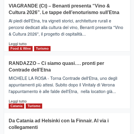
Airbnb.
su
VIAGRANDE (Ct) – Benanti presenta “Vino &
Anche
IL
la
Cultura 2026”. Le tappe dell’enoturismo sull’Etna
SAN
Valle
DOMENICO
Ai piedi dell'Etna, tra vigneti storici, architetture rurali e
Alcantara
PALACE
percorsi dedicati alla cultura del vino, Benanti presenta "Vino
nei
TAORMINA,
& Cultura 2026", il progetto di ospitalità...
primi
UN
posti
HOTEL
Leggi
Leggi tutto
nella
FOUR
di
Food & Wine
Turismo
classifica
SEASONS
più
siciliana
PRESENTA
su
RANDAZZO – Ci siamo quasi…. pronti per
IL
VIAGRANDE
Contrade dell’Etna
NUOVO
(Ct)
SUMMER
–
MICHELE LA ROSA - Torna Contrade dell'Etna, uno degli
BOOK
Benanti
appuntamenti più attesi. Subito dopo il Vinitaly di Verona
CLUB
presenta
l'appuntamento è alle falde dell'Etna, nella location già...
“Vino
&
Leggi
Leggi tutto
Cultura
di
Catania
Turismo
2026”.
più
Le
su
Da Catania ad Helsinki con la Finnair. Al via i
tappe
RANDAZZO
collegamenti
dell’enoturismo
–
sull’Etna