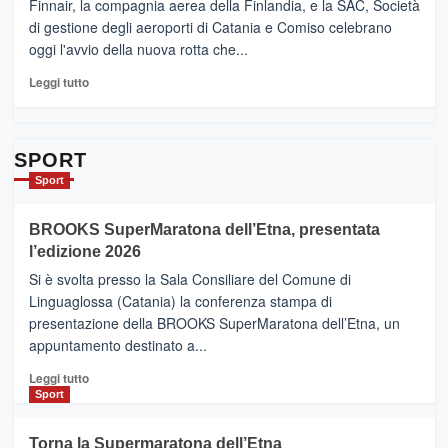
Ci
Finnair, la compagnia aerea della Finlandia, e la SAC, Società
siamo
di gestione degli aeroporti di Catania e Comiso celebrano
quasi….
oggi l'avvio della nuova rotta che...
pronti
per
Leggi
Leggi tutto
Contrade
di
dell’Etna
più
su
Da
SPORT
Catania
Sport
ad
Helsinki
BROOKS SuperMaratona dell’Etna, presentata
con
la
l’edizione 2026
Finnair.
Si è svolta presso la Sala Consiliare del Comune di
Al
Linguaglossa (Catania) la conferenza stampa di
via
presentazione della BROOKS SuperMaratona dell’Etna, un
i
appuntamento destinato a...
collegamenti
Leggi
Leggi tutto
di
Sport
più
su
Torna la Supermaratona dell’Etna