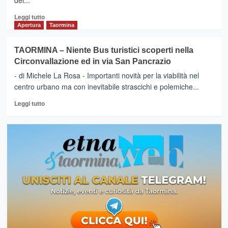
dei...
Leggi
Leggi tutto
di
Apertura
Taormina
più
su
TAORMINA – Niente Bus turistici scoperti nella
TAORMINA
Circonvallazione ed in via San Pancrazio
–
Bus
- di Michele La Rosa - Importanti novità per la viabilità nel
scoperti
centro urbano ma con inevitabile strascichi e polemiche...
vietati
Leggi
in
Leggi tutto
di
alcune
più
vie:
su
la
TAORMINA
Maicor
–
contesta
Niente
l’ordinanza
Bus
sindacale
turistici
scoperti
nella
Circonvallazione
ed
in