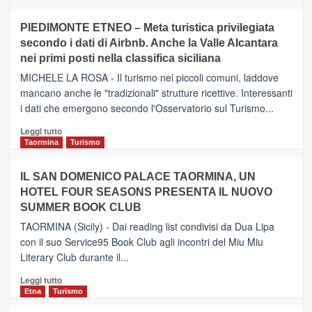
più
su
PIEDIMONTE ETNEO – Meta turistica privilegiata
CATANIA
secondo i dati di Airbnb. Anche la Valle Alcantara
–
nei primi posti nella classifica siciliana
Inaugurato
il
MICHELE LA ROSA - Il turismo nei piccoli comuni, laddove
nuovo
mancano anche le "tradizionali" strutture ricettive. Interessanti
collegamento
i dati che emergono secondo l'Osservatorio sul Turismo...
tra
Catania
Leggi
Leggi tutto
e
di
Taormina
Turismo
Zanzibar
più
operato
su
IL SAN DOMENICO PALACE TAORMINA, UN
da
PIEDIMONTE
Neos
HOTEL FOUR SEASONS PRESENTA IL NUOVO
ETNEO
SUMMER BOOK CLUB
–
Meta
TAORMINA (Sicily) - Dai reading list condivisi da Dua Lipa
turistica
con il suo Service95 Book Club agli incontri del Miu Miu
privilegiata
Literary Club durante il...
secondo
i
Leggi
Leggi tutto
dati
di
Etna
Turismo
di
più