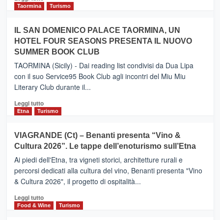
e
di
Taormina
Turismo
Zanzibar
più
operato
su
IL SAN DOMENICO PALACE TAORMINA, UN
da
PIEDIMONTE
Neos
HOTEL FOUR SEASONS PRESENTA IL NUOVO
ETNEO
SUMMER BOOK CLUB
–
Meta
TAORMINA (Sicily) - Dai reading list condivisi da Dua Lipa
turistica
con il suo Service95 Book Club agli incontri del Miu Miu
privilegiata
Literary Club durante il...
secondo
i
Leggi
Leggi tutto
dati
di
Etna
Turismo
di
più
Airbnb.
su
VIAGRANDE (Ct) – Benanti presenta “Vino &
Anche
IL
la
Cultura 2026”. Le tappe dell’enoturismo sull’Etna
SAN
Valle
DOMENICO
Ai piedi dell'Etna, tra vigneti storici, architetture rurali e
Alcantara
PALACE
percorsi dedicati alla cultura del vino, Benanti presenta "Vino
nei
TAORMINA,
& Cultura 2026", il progetto di ospitalità...
primi
UN
posti
HOTEL
Leggi
Leggi tutto
nella
FOUR
di
Food & Wine
Turismo
classifica
SEASONS
più