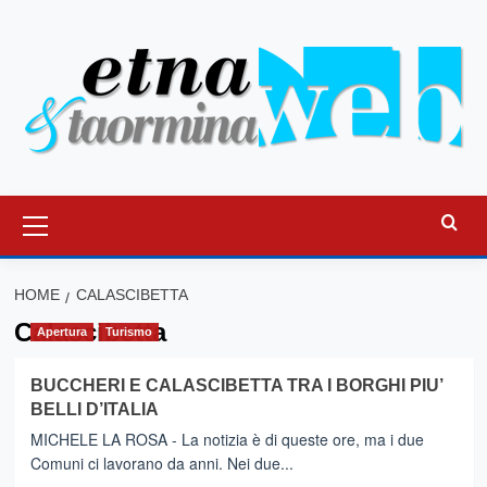
Vai
al
contenuto
Menu
principale
HOME
CALASCIBETTA
Calascibetta
Apertura
Turismo
BUCCHERI E CALASCIBETTA TRA I BORGHI PIU’
BELLI D’ITALIA
MICHELE LA ROSA - La notizia è di queste ore, ma i due
Comuni ci lavorano da anni. Nei due...