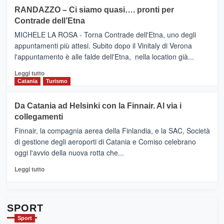
siciliana
PRESENTA
su
RANDAZZO – Ci siamo quasi…. pronti per
IL
VIAGRANDE
Contrade dell’Etna
NUOVO
(Ct)
SUMMER
–
MICHELE LA ROSA - Torna Contrade dell'Etna, uno degli
BOOK
Benanti
appuntamenti più attesi. Subito dopo il Vinitaly di Verona
CLUB
presenta
l'appuntamento è alle falde dell'Etna, nella location già...
“Vino
&
Leggi
Leggi tutto
Cultura
di
Catania
Turismo
2026”.
più
Le
su
Da Catania ad Helsinki con la Finnair. Al via i
tappe
RANDAZZO
collegamenti
dell’enoturismo
–
sull’Etna
Ci
Finnair, la compagnia aerea della Finlandia, e la SAC, Società
siamo
di gestione degli aeroporti di Catania e Comiso celebrano
quasi….
oggi l'avvio della nuova rotta che...
pronti
per
Leggi
Leggi tutto
Contrade
di
dell’Etna
più
su
Da
SPORT
Catania
Sport