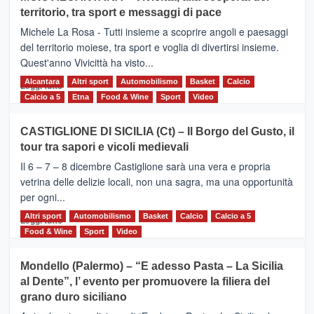
Torna
territorio, tra sport e messaggi di pace
la
Supermaratona
Michele La Rosa - Tutti insieme a scoprire angoli e paesaggi
dell’Etna
del territorio moiese, tra sport e voglia di divertirsi insieme.
Quest'anno Vivicittà ha visto...
Alcantara
Leggi
Altri sport
Automobilismo
Basket
Calcio
Leggi tutto
di
Calcio a 5
Etna
Food & Wine
Sport
Video
più
su
CASTIGLIONE DI SICILIA (Ct) – Il Borgo del Gusto, il
MOIO
tour tra sapori e vicoli medievali
ALCANTARA
–
Il 6 – 7 – 8 dicembre Castiglione sarà una vera e propria
Vivicittà,
vetrina delle delizie locali, non una sagra, ma una opportunità
alla
per ogni...
scoperta
del
Altri sport
Leggi
Automobilismo
Basket
Calcio
Calcio a 5
Leggi tutto
territorio,
di
Food & Wine
Sport
Video
tra
più
sport
su
Mondello (Palermo) – “E adesso Pasta – La Sicilia
e
CASTIGLIONE
al Dente”, l’ evento per promuovere la filiera del
messaggi
DI
di
grano duro siciliano
SICILIA
pace
(Ct)