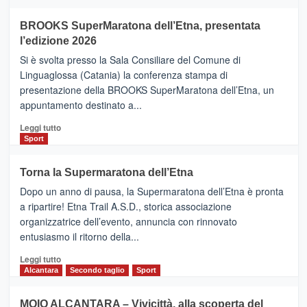
ad
Helsinki
BROOKS SuperMaratona dell’Etna, presentata
con
la
l’edizione 2026
Finnair.
Si è svolta presso la Sala Consiliare del Comune di
Al
Linguaglossa (Catania) la conferenza stampa di
via
presentazione della BROOKS SuperMaratona dell’Etna, un
i
appuntamento destinato a...
collegamenti
Leggi
Leggi tutto
di
Sport
più
su
Torna la Supermaratona dell’Etna
BROOKS
Dopo un anno di pausa, la Supermaratona dell’Etna è pronta
SuperMaratona
dell’Etna,
a ripartire! Etna Trail A.S.D., storica associazione
presentata
organizzatrice dell’evento, annuncia con rinnovato
l’edizione
entusiasmo il ritorno della...
2026
Leggi
Leggi tutto
di
Alcantara
Secondo taglio
Sport
più
su
MOIO ALCANTARA – Vivicittà, alla scoperta del