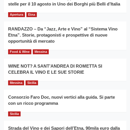
filiera
stelle per il 10 agosto in Uno dei Borghi più Belli d’Italia
il
del
secondo
grano
anno
Apertura
Etna
duro
consecutivo
siciliano
vince
RANDAZZO – Da “Jazz, Arte e Vino” al “Sistema Vino
Franco
Etna”. Storie, protagonisti e prospettive di nuove
Caruso
opportunità di mercato
Food & Wine
Messina
WINE NOT? A SANT’ANDREA DI ROMETTA SI
CELEBRA IL VINO E LE SUE STORIE
Messina
Sicilia
Consorzio Faro Doc, nuovi vertici alla guida. Si parte
con un ricco programma
Sicilia
Strada del Vino e dei Sapori dell’Etna, 90mila euro dalla