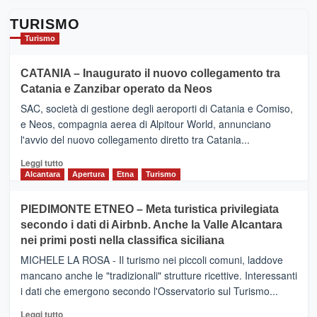
TURISMO
Turismo
CATANIA – Inaugurato il nuovo collegamento tra
Catania e Zanzibar operato da Neos
SAC, società di gestione degli aeroporti di Catania e Comiso,
e Neos, compagnia aerea di Alpitour World, annunciano
l'avvio del nuovo collegamento diretto tra Catania...
Leggi
Leggi tutto
di
Alcantara
Apertura
Etna
Turismo
più
su
PIEDIMONTE ETNEO – Meta turistica privilegiata
CATANIA
secondo i dati di Airbnb. Anche la Valle Alcantara
–
nei primi posti nella classifica siciliana
Inaugurato
il
MICHELE LA ROSA - Il turismo nei piccoli comuni, laddove
nuovo
mancano anche le "tradizionali" strutture ricettive. Interessanti
collegamento
i dati che emergono secondo l'Osservatorio sul Turismo...
tra
Catania
Leggi
Leggi tutto