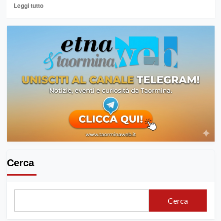
Leggi
Leggi tutto
di
più
su
BUCCHERI
E
CALASCIBETTA
TRA
I
BORGHI
PIU’
BELLI
D’ITALIA
Cerca
Cerca