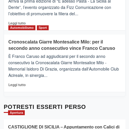
Arriva la prima edizione di “E adesso Pasta - La Sicilia al
–
Dente”, l’evento organizzato da Fizz Comunicazione con
Il
l’obiettivo di promuovere la filiera del...
Borgo
del
Leggi
Leggi tutto
Gusto,
di
Automobilismo
Sport
il
più
tour
su
Cronoscalata Giarre Montesalice Milo: per il
tra
Mondello
sapori
secondo anno consecutivo vince Franco Caruso
(Palermo)
e
–
È Franco Caruso ad aggiudicarsi per il secondo anno
vicoli
“E
consecutivo la Cronoscalata Giarre Montesalice Milo -
medievali
adesso
Memorial Isidoro Di Grazia, organizzata dall'Automobile Club
Pasta
Acireale, in sinergia...
–
La
Leggi
Leggi tutto
Sicilia
di
al
più
Dente”,
su
l’
Cronoscalata
POTRESTI ESSERTI PERSO
evento
Giarre
Apertura
per
Montesalice
promuovere
Milo:
la
CASTIGLIONE DI SICILIA – Appuntamento con Calici di
per