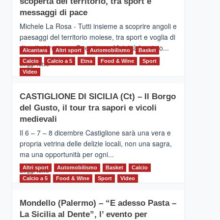
scoperta del territorio, tra sport e
la
Supermaratona
messaggi di pace
dell’Etna
Michele La Rosa - Tutti insieme a scoprire angoli e
paesaggi del territorio moiese, tra sport e voglia di
divertirsi insieme. Quest'anno Vivicittà ha visto...
Alcantara
Altri sport
Automobilismo
Basket
Calcio
Calcio a 5
Leggi
Etna
Food & Wine
Sport
Leggi tutto
di
Video
più
su
CASTIGLIONE DI SICILIA (Ct) – Il Borgo
MOIO
del Gusto, il tour tra sapori e vicoli
ALCANTARA
–
medievali
Vivicittà,
Il 6 – 7 – 8 dicembre Castiglione sarà una vera e
alla
propria vetrina delle delizie locali, non una sagra,
scoperta
ma una opportunità per ogni...
del
territorio,
Altri sport
Leggi
Automobilismo
Basket
Calcio
Leggi tutto
tra
di
Calcio a 5
Food & Wine
Sport
Video
sport
più
e
su
messaggi
Mondello (Palermo) – “E adesso Pasta –
CASTIGLIONE
di
La Sicilia al Dente”, l’ evento per
DI