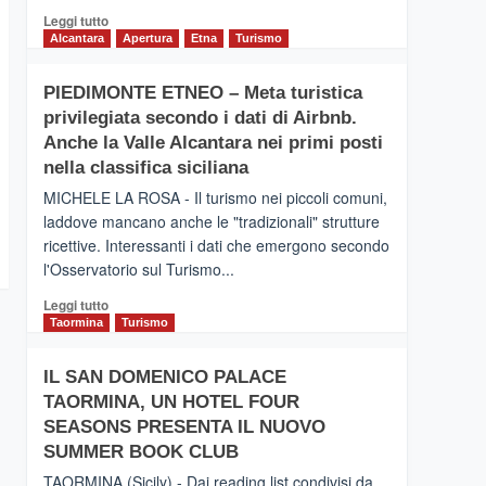
Leggi
Leggi tutto
di
Alcantara
Apertura
Etna
Turismo
più
su
PIEDIMONTE ETNEO – Meta turistica
CATANIA
privilegiata secondo i dati di Airbnb.
–
Inaugurato
Anche la Valle Alcantara nei primi posti
il
nella classifica siciliana
nuovo
MICHELE LA ROSA - Il turismo nei piccoli comuni,
collegamento
laddove mancano anche le "tradizionali" strutture
tra
ricettive. Interessanti i dati che emergono secondo
Catania
e
l'Osservatorio sul Turismo...
Zanzibar
Leggi
Leggi tutto
operato
di
Taormina
Turismo
da
più
Neos
su
IL SAN DOMENICO PALACE
PIEDIMONTE
TAORMINA, UN HOTEL FOUR
ETNEO
–
SEASONS PRESENTA IL NUOVO
Meta
SUMMER BOOK CLUB
turistica
TAORMINA (Sicily) - Dai reading list condivisi da