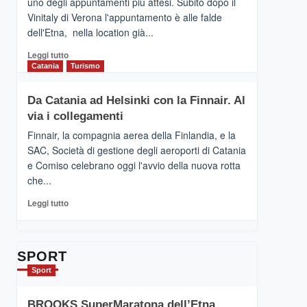
uno degli appuntamenti più attesi. Subito dopo il
presenta
Vinitaly di Verona l'appuntamento è alle falde
“Vino
dell'Etna, nella location già...
&
Cultura
Leggi
Leggi tutto
2026”.
di
Catania
Turismo
Le
più
tappe
su
Da Catania ad Helsinki con la Finnair. Al
dell’enoturismo
RANDAZZO
sull’Etna
via i collegamenti
–
Ci
Finnair, la compagnia aerea della Finlandia, e la
siamo
SAC, Società di gestione degli aeroporti di Catania
quasi….
e Comiso celebrano oggi l'avvio della nuova rotta
pronti
che...
per
Contrade
Leggi
Leggi tutto
dell’Etna
di
più
su
Da
SPORT
Catania
Sport
ad
Helsinki
BROOKS SuperMaratona dell’Etna,
con