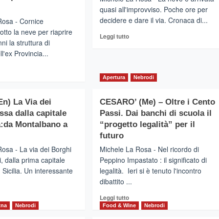
quasi all'improvviso. Poche ore per
decidere e dare il via. Cronaca di...
Rosa - Cornice
otto la neve per riaprire
Leggi
Leggi tutto
ni la struttura di
di
ll'ex Provincia...
più
su
gi
CESARO’
Apertura
Nebrodi
(Me)
–
Nebrodi
n) La Via dei
CESARO’ (Me) – Oltre i Cento
SARO’
innevati
ssa dalla capitale
Passi. Dai banchi di scuola il
)
parte
:da Montalbano a
“progetto legalità” per il
il
ugurazione
futuro
progetto
ituzionale
“Scia
osa - La via dei Borghi
Michele La Rosa - Nel ricordo di
nel
, dalla prima capitale
Peppino Impastato : il significato di
a
Parco”
Sicilia. Un interessante
aglia,simbolo
legalità. Ieri si è tenuto l'incontro
dibattito ...
rodi
gi
Leggi
e
Leggi tutto
di
tna
Nebrodi
Food & Wine
Nebrodi
ntano
più