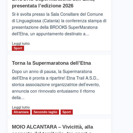
la
presentata l’edizione 2026
Finnair.
Si è svolta presso la Sala Consiliare del Comune
Al
di Linguaglossa (Catania) la conferenza stampa di
via
presentazione della BROOKS SuperMaratona
i
collegamenti
dell’Etna, un appuntamento destinato a...
Leggi
Leggi tutto
di
Sport
più
su
Torna la Supermaratona dell’Etna
BROOKS
SuperMaratona
Dopo un anno di pausa, la Supermaratona
dell’Etna,
dell’Etna è pronta a ripartire! Etna Trail A.S.D.,
presentata
storica associazione organizzatrice dell’evento,
l’edizione
annuncia con rinnovato entusiasmo il ritorno
2026
della...
Leggi
Leggi tutto
di
Alcantara
Secondo taglio
Sport
più
su
MOIO ALCANTARA – Vivicittà, alla
Torna