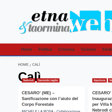
Vai
al
contenuto
Home
Politica
Cronaca
Turismo
Sicili
HOME
CALÌ
Calì
Nebrodi
Secondo taglio
Apertura
N
CESARO’ (ME) –
CESARO’ 
Sanificazione con l’aiuto del
Inauguraz
Corpo Forestale
per Villa 
Nebrodi c
MICHELE LA ROSA - Collaborazione