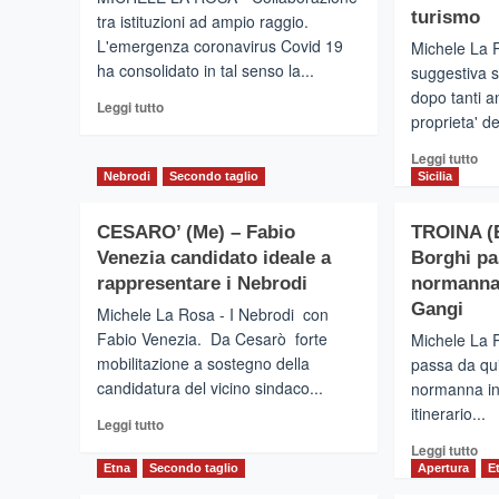
turismo
tra istituzioni ad ampio raggio.
L'emergenza coronavirus Covid 19
Michele La 
ha consolidato in tal senso la...
suggestiva s
dopo tanti an
Leggi
Leggi tutto
proprieta' de
di
più
Leg
Leggi tutto
su
di
Nebrodi
Secondo taglio
Sicilia
CESARO’
più
(ME)
su
–
CESARO’ (Me) – Fabio
TROINA (E
CE
Sanificazione
Venezia candidato ideale a
Borghi pa
(Me
con
–
rappresentare i Nebrodi
normanna
l’aiuto
Ina
Gangi
Michele La Rosa - I Nebrodi con
del
ist
Corpo
Fabio Venezia. Da Cesarò forte
Michele La R
per
Forestale
mobilitazione a sostegno della
passa da qui
Vill
candidatura del vicino sindaco...
normanna in 
Mir
dei
itinerario...
Leggi
Leggi tutto
Neb
di
Leg
Leggi tutto
ch
più
di
Etna
Secondo taglio
Apertura
E
pu
su
più
sul