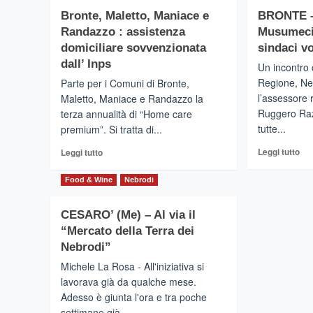
CESARO’
su
tur
Bronte, Maletto, Maniace e
BRONTE –
(Me)
TR
–
Randazzo : assistenza
Musumeci 
(En
Fabio
La
domiciliare sovvenzionata
sindaci v
Venezia
Via
dall’ Inps
Un incontro 
candidato
dei
Regione, Ne
Parte per i Comuni di Bronte,
ideale
Bor
a
l’assessore 
Maletto, Maniace e Randazzo la
pa
rappresentare
Ruggero Raz
terza annualità di “Home care
dal
i
cap
tutte...
premium”. Si tratta di...
Nebrodi
no
Leg
Leggi
Leggi tutto
Leggi tutto
Mo
di
di
a
più
più
Ga
Food & Wine
Nebrodi
su
su
BR
Bronte,
CESARO’ (Me) – Al via il
–
Maletto,
App
Maniace
“Mercato della Terra dei
a
e
Nebrodi”
Mu
Randazzo
Michele La Rosa - All'iniziativa si
per
:
lavorava già da qualche mese.
l’O
assistenza
I
Adesso è giunta l'ora e tra poche
domiciliare
sin
sovvenzionata
settimane già...