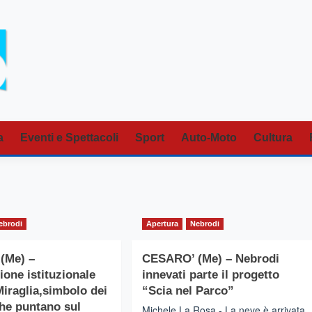
a
Eventi e Spettacoli
Sport
Auto-Moto
Cultura
ebrodi
Apertura
Nebrodi
(Me) –
CESARO’ (Me) – Nebrodi
ione istituzionale
innevati parte il progetto
Miraglia,simbolo dei
“Scia nel Parco”
he puntano sul
Michele La Rosa - La neve è arrivata