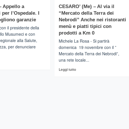
su
ismo
 Appello a
CESARO’ (Me) – Al via il
OINA
CESARO’
per l’Ospedale. I
“Mercato della Terra dei
)
(Me)
–
ogliono garanzie
Nebrodi” Anche nei ristoranti
Oltre
menù e piatti tipici con
con il presidente della
i
prodotti a Km 0
llo Musumeci e con
ghi
Cento
regionale alla Salute,
Michele La Rosa - Si partirà
ssa
Passi.
za, per denunciare
la
Dai
domenica 19 novembre con il ”
itale
banchi
Mercato della Terra dei Nebrodi”,
rmanna:da
di
una rete locale...
gi
ntalbano
scuola
il
Leggi
Leggi tutto
ngi
“progetto
di
legalità”
più
ONTE
per
su
il
CESARO’
ello
futuro
(Me)
–
sumeci
Al
via
spedale.
il
“Mercato
daci
della