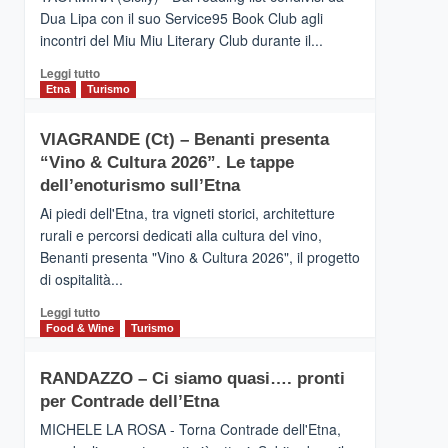
privilegiata
Dua Lipa con il suo Service95 Book Club agli
secondo
incontri del Miu Miu Literary Club durante il...
i
dati
Leggi
Leggi tutto
di
di
Etna
Turismo
Airbnb.
più
Anche
su
la
VIAGRANDE (Ct) – Benanti presenta
IL
Valle
“Vino & Cultura 2026”. Le tappe
SAN
Alcantara
DOMENICO
dell’enoturismo sull’Etna
nei
PALACE
primi
Ai piedi dell'Etna, tra vigneti storici, architetture
TAORMINA,
posti
rurali e percorsi dedicati alla cultura del vino,
UN
nella
Benanti presenta "Vino & Cultura 2026", il progetto
HOTEL
classifica
di ospitalità...
FOUR
siciliana
SEASONS
Leggi
Leggi tutto
PRESENTA
di
Food & Wine
Turismo
IL
più
NUOVO
su
SUMMER
RANDAZZO – Ci siamo quasi…. pronti
VIAGRANDE
BOOK
per Contrade dell’Etna
(Ct)
CLUB
–
MICHELE LA ROSA - Torna Contrade dell'Etna,
Benanti