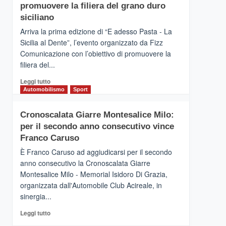
pace
SICILIA
promuovere la filiera del grano duro
(Ct)
siciliano
–
Arriva la prima edizione di “E adesso Pasta - La
Il
Sicilia al Dente”, l’evento organizzato da Fizz
Borgo
Comunicazione con l’obiettivo di promuovere la
del
Gusto,
filiera del...
il
Leggi
Leggi tutto
tour
di
Automobilismo
Sport
tra
più
sapori
su
e
Cronoscalata Giarre Montesalice Milo:
Mondello
vicoli
per il secondo anno consecutivo vince
(Palermo)
medievali
–
Franco Caruso
“E
È Franco Caruso ad aggiudicarsi per il secondo
adesso
anno consecutivo la Cronoscalata Giarre
Pasta
Montesalice Milo - Memorial Isidoro Di Grazia,
–
organizzata dall'Automobile Club Acireale, in
La
Sicilia
sinergia...
al
Leggi
Leggi tutto
Dente”,
di
l’