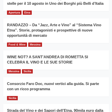
filiera
stelle per il 10 agosto in Uno dei Borghi più Belli d’Italia
il
del
secondo
grano
anno
Apertura
Etna
duro
consecutivo
siciliano
vince
RANDAZZO – Da “Jazz, Arte e Vino” al “Sistema Vino
Franco
Etna”. Storie, protagonisti e prospettive di nuove
Caruso
opportunità di mercato
Food & Wine
Messina
WINE NOT? A SANT’ANDREA DI ROMETTA SI
CELEBRA IL VINO E LE SUE STORIE
Messina
Sicilia
Consorzio Faro Doc, nuovi vertici alla guida. Si parte
con un ricco programma
Sicilia
Strada del Vino e dei Sapori dell’Etna, 90mila euro dalla