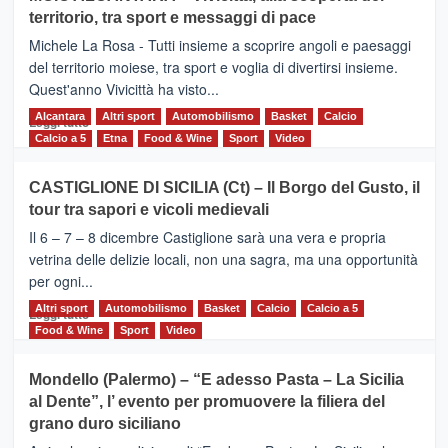
Torna
territorio, tra sport e messaggi di pace
la
Supermaratona
Michele La Rosa - Tutti insieme a scoprire angoli e paesaggi
dell’Etna
del territorio moiese, tra sport e voglia di divertirsi insieme.
Quest'anno Vivicittà ha visto...
Alcantara
Leggi
Altri sport
Automobilismo
Basket
Calcio
Leggi tutto
di
Calcio a 5
Etna
Food & Wine
Sport
Video
più
su
CASTIGLIONE DI SICILIA (Ct) – Il Borgo del Gusto, il
MOIO
tour tra sapori e vicoli medievali
ALCANTARA
–
Il 6 – 7 – 8 dicembre Castiglione sarà una vera e propria
Vivicittà,
vetrina delle delizie locali, non una sagra, ma una opportunità
alla
per ogni...
scoperta
del
Altri sport
Leggi
Automobilismo
Basket
Calcio
Calcio a 5
Leggi tutto
territorio,
di
Food & Wine
Sport
Video
tra
più
sport
su
Mondello (Palermo) – “E adesso Pasta – La Sicilia
e
CASTIGLIONE
al Dente”, l’ evento per promuovere la filiera del
messaggi
DI
di
grano duro siciliano
SICILIA
pace
(Ct)