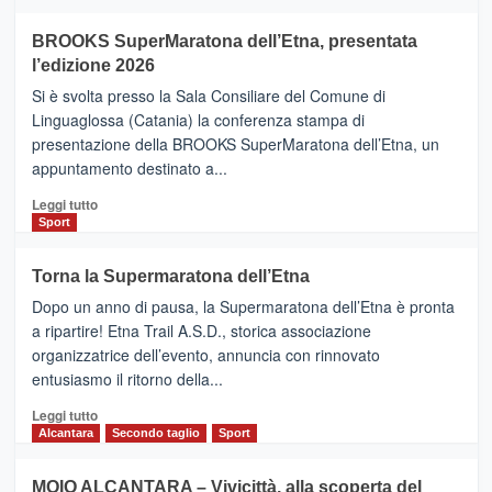
ad
Helsinki
BROOKS SuperMaratona dell’Etna, presentata
con
la
l’edizione 2026
Finnair.
Si è svolta presso la Sala Consiliare del Comune di
Al
Linguaglossa (Catania) la conferenza stampa di
via
presentazione della BROOKS SuperMaratona dell’Etna, un
i
appuntamento destinato a...
collegamenti
Leggi
Leggi tutto
di
Sport
più
su
Torna la Supermaratona dell’Etna
BROOKS
Dopo un anno di pausa, la Supermaratona dell’Etna è pronta
SuperMaratona
dell’Etna,
a ripartire! Etna Trail A.S.D., storica associazione
presentata
organizzatrice dell’evento, annuncia con rinnovato
l’edizione
entusiasmo il ritorno della...
2026
Leggi
Leggi tutto
di
Alcantara
Secondo taglio
Sport
più
su
MOIO ALCANTARA – Vivicittà, alla scoperta del