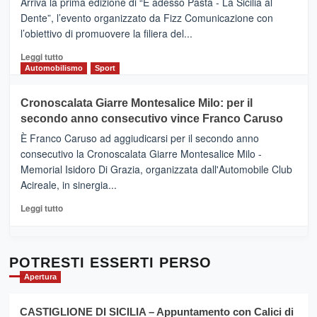
Arriva la prima edizione di “E adesso Pasta - La Sicilia al
–
Dente”, l’evento organizzato da Fizz Comunicazione con
Il
l’obiettivo di promuovere la filiera del...
Borgo
del
Leggi
Leggi tutto
Gusto,
di
Automobilismo
Sport
il
più
tour
su
Cronoscalata Giarre Montesalice Milo: per il
tra
Mondello
sapori
secondo anno consecutivo vince Franco Caruso
(Palermo)
e
–
È Franco Caruso ad aggiudicarsi per il secondo anno
vicoli
“E
consecutivo la Cronoscalata Giarre Montesalice Milo -
medievali
adesso
Memorial Isidoro Di Grazia, organizzata dall'Automobile Club
Pasta
Acireale, in sinergia...
–
La
Leggi
Leggi tutto
Sicilia
di
al
più
Dente”,
su
l’
Cronoscalata
POTRESTI ESSERTI PERSO
evento
Giarre
Apertura
per
Montesalice
promuovere
Milo:
la
CASTIGLIONE DI SICILIA – Appuntamento con Calici di
per