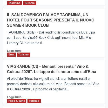
e
di
Taormina
Turismo
Zanzibar
più
operato
su
IL SAN DOMENICO PALACE TAORMINA, UN
da
PIEDIMONTE
Neos
HOTEL FOUR SEASONS PRESENTA IL NUOVO
ETNEO
SUMMER BOOK CLUB
–
Meta
TAORMINA (Sicily) - Dai reading list condivisi da Dua Lipa
turistica
con il suo Service95 Book Club agli incontri del Miu Miu
privilegiata
Literary Club durante il...
secondo
i
Leggi
Leggi tutto
dati
di
Etna
Turismo
di
più
Airbnb.
su
VIAGRANDE (Ct) – Benanti presenta “Vino &
Anche
IL
la
Cultura 2026”. Le tappe dell’enoturismo sull’Etna
SAN
Valle
DOMENICO
Ai piedi dell'Etna, tra vigneti storici, architetture rurali e
Alcantara
PALACE
percorsi dedicati alla cultura del vino, Benanti presenta "Vino
nei
TAORMINA,
& Cultura 2026", il progetto di ospitalità...
primi
UN
posti
HOTEL
Leggi
Leggi tutto
nella
FOUR
di
Food & Wine
Turismo
classifica
SEASONS
più