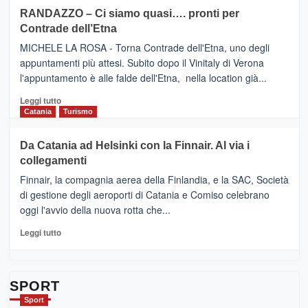
siciliana
PRESENTA
su
RANDAZZO – Ci siamo quasi…. pronti per
IL
VIAGRANDE
Contrade dell’Etna
NUOVO
(Ct)
SUMMER
–
MICHELE LA ROSA - Torna Contrade dell'Etna, uno degli
BOOK
Benanti
appuntamenti più attesi. Subito dopo il Vinitaly di Verona
CLUB
presenta
l'appuntamento è alle falde dell'Etna, nella location già...
“Vino
&
Leggi
Leggi tutto
Cultura
di
Catania
Turismo
2026”.
più
Le
su
Da Catania ad Helsinki con la Finnair. Al via i
tappe
RANDAZZO
collegamenti
dell’enoturismo
–
sull’Etna
Ci
Finnair, la compagnia aerea della Finlandia, e la SAC, Società
siamo
di gestione degli aeroporti di Catania e Comiso celebrano
quasi….
oggi l'avvio della nuova rotta che...
pronti
per
Leggi
Leggi tutto
Contrade
di
dell’Etna
più
su
Da
SPORT
Catania
Sport