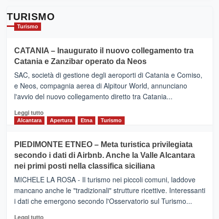
TURISMO
Turismo
CATANIA – Inaugurato il nuovo collegamento tra
Catania e Zanzibar operato da Neos
SAC, società di gestione degli aeroporti di Catania e Comiso,
e Neos, compagnia aerea di Alpitour World, annunciano
l'avvio del nuovo collegamento diretto tra Catania...
Leggi
Leggi tutto
di
Alcantara
Apertura
Etna
Turismo
più
su
PIEDIMONTE ETNEO – Meta turistica privilegiata
CATANIA
secondo i dati di Airbnb. Anche la Valle Alcantara
–
nei primi posti nella classifica siciliana
Inaugurato
il
MICHELE LA ROSA - Il turismo nei piccoli comuni, laddove
nuovo
mancano anche le "tradizionali" strutture ricettive. Interessanti
collegamento
i dati che emergono secondo l'Osservatorio sul Turismo...
tra
Catania
Leggi
Leggi tutto