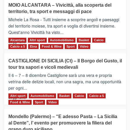
su
MOIO ALCANTARA – Vivicittà, alla scoperta del
Torna
territorio, tra sport e messaggi di pace
la
Supermaratona
Michele La Rosa - Tutti insieme a scoprire angoli e paesaggi
dell’Etna
del territorio moiese, tra sport e voglia di divertirsi insieme.
Quest'anno Vivicittà ha visto...
Alcantara
Leggi
Altri sport
Automobilismo
Basket
Calcio
Leggi tutto
di
Calcio a 5
Etna
Food & Wine
Sport
Video
più
su
CASTIGLIONE DI SICILIA (Ct) – Il Borgo del Gusto, il
MOIO
tour tra sapori e vicoli medievali
ALCANTARA
–
Il 6 – 7 – 8 dicembre Castiglione sarà una vera e propria
Vivicittà,
vetrina delle delizie locali, non una sagra, ma una opportunità
alla
per ogni...
scoperta
del
Altri sport
Leggi
Automobilismo
Basket
Calcio
Calcio a 5
Leggi tutto
territorio,
di
Food & Wine
Sport
Video
tra
più
sport
su
Mondello (Palermo) – “E adesso Pasta – La Sicilia
e
CASTIGLIONE
al Dente”, l’ evento per promuovere la filiera del
messaggi
DI
di
grano duro siciliano
SICILIA