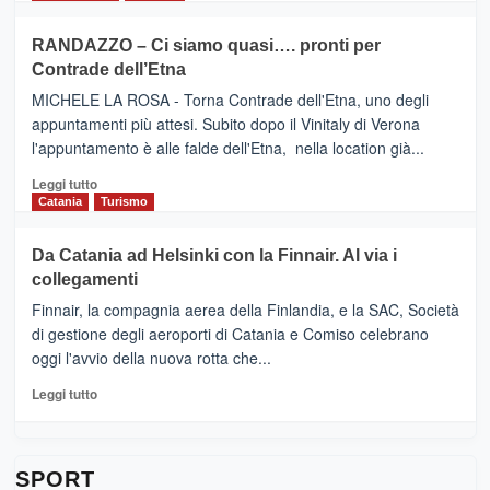
classifica
SEASONS
più
siciliana
PRESENTA
su
RANDAZZO – Ci siamo quasi…. pronti per
IL
VIAGRANDE
Contrade dell’Etna
NUOVO
(Ct)
SUMMER
–
MICHELE LA ROSA - Torna Contrade dell'Etna, uno degli
BOOK
Benanti
appuntamenti più attesi. Subito dopo il Vinitaly di Verona
CLUB
presenta
l'appuntamento è alle falde dell'Etna, nella location già...
“Vino
&
Leggi
Leggi tutto
Cultura
di
Catania
Turismo
2026”.
più
Le
su
Da Catania ad Helsinki con la Finnair. Al via i
tappe
RANDAZZO
collegamenti
dell’enoturismo
–
sull’Etna
Ci
Finnair, la compagnia aerea della Finlandia, e la SAC, Società
siamo
di gestione degli aeroporti di Catania e Comiso celebrano
quasi….
oggi l'avvio della nuova rotta che...
pronti
per
Leggi
Leggi tutto
Contrade
di
dell’Etna
più
su
Da
SPORT