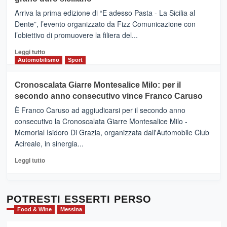
pace
(Ct)
Arriva la prima edizione di “E adesso Pasta - La Sicilia al
–
Dente”, l’evento organizzato da Fizz Comunicazione con
Il
l’obiettivo di promuovere la filiera del...
Borgo
del
Leggi
Leggi tutto
Gusto,
di
Automobilismo
Sport
il
più
tour
su
Cronoscalata Giarre Montesalice Milo: per il
tra
Mondello
sapori
secondo anno consecutivo vince Franco Caruso
(Palermo)
e
–
È Franco Caruso ad aggiudicarsi per il secondo anno
vicoli
“E
consecutivo la Cronoscalata Giarre Montesalice Milo -
medievali
adesso
Memorial Isidoro Di Grazia, organizzata dall'Automobile Club
Pasta
Acireale, in sinergia...
–
La
Leggi
Leggi tutto
Sicilia
di
al
più
Dente”,
su
l’
Cronoscalata
POTRESTI ESSERTI PERSO
evento
Giarre
Food & Wine
Messina
per
Montesalice
promuovere
Milo: