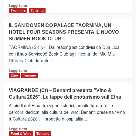
Catania
Leggi
Leggi tutto
e
di
Taormina
Turismo
Zanzibar
più
operato
su
IL SAN DOMENICO PALACE TAORMINA, UN
da
PIEDIMONTE
Neos
HOTEL FOUR SEASONS PRESENTA IL NUOVO
ETNEO
SUMMER BOOK CLUB
–
Meta
TAORMINA (Sicily) - Dai reading list condivisi da Dua Lipa
turistica
con il suo Service95 Book Club agli incontri del Miu Miu
privilegiata
Literary Club durante il...
secondo
i
Leggi
Leggi tutto
dati
di
Etna
Turismo
di
più
Airbnb.
su
VIAGRANDE (Ct) – Benanti presenta “Vino &
Anche
IL
la
Cultura 2026”. Le tappe dell’enoturismo sull’Etna
SAN
Valle
DOMENICO
Ai piedi dell'Etna, tra vigneti storici, architetture rurali e
Alcantara
PALACE
percorsi dedicati alla cultura del vino, Benanti presenta "Vino
nei
TAORMINA,
& Cultura 2026", il progetto di ospitalità...
primi
UN
posti
HOTEL
Leggi
Leggi tutto
nella
FOUR
di
Food & Wine
Turismo