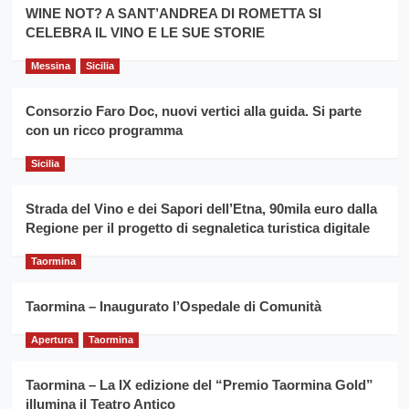
la
WINE NOT? A SANT’ANDREA DI ROMETTA SI
per
filiera
CELEBRA IL VINO E LE SUE STORIE
il
del
secondo
grano
anno
Messina
Sicilia
duro
consecutivo
siciliano
vince
Consorzio Faro Doc, nuovi vertici alla guida. Si parte
Franco
con un ricco programma
Caruso
Sicilia
Strada del Vino e dei Sapori dell’Etna, 90mila euro dalla
Regione per il progetto di segnaletica turistica digitale
Taormina
Taormina – Inaugurato l’Ospedale di Comunità
Apertura
Taormina
Taormina – La IX edizione del “Premio Taormina Gold”
illumina il Teatro Antico