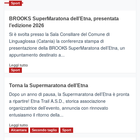
Catania
Sport
ad
Helsinki
BROOKS SuperMaratona dell’Etna, presentata
con
la
l’edizione 2026
Finnair.
Si è svolta presso la Sala Consiliare del Comune di
Al
Linguaglossa (Catania) la conferenza stampa di
via
presentazione della BROOKS SuperMaratona dell’Etna, un
i
appuntamento destinato a...
collegamenti
Leggi
Leggi tutto
di
Sport
più
su
Torna la Supermaratona dell’Etna
BROOKS
Dopo un anno di pausa, la Supermaratona dell’Etna è pronta
SuperMaratona
dell’Etna,
a ripartire! Etna Trail A.S.D., storica associazione
presentata
organizzatrice dell’evento, annuncia con rinnovato
l’edizione
entusiasmo il ritorno della...
2026
Leggi
Leggi tutto
di
Alcantara
Secondo taglio
Sport
più