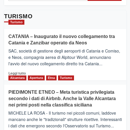
TURISMO
Turismo
CATANIA – Inaugurato il nuovo collegamento tra
Catania e Zanzibar operato da Neos
SAC, società di gestione degli aeroporti di Catania e Comiso,
e Neos, compagnia aerea di Alpitour World, annunciano
l'avvio del nuovo collegamento diretto tra Catania...
Leggi
Leggi tutto
di
Alcantara
Apertura
Etna
Turismo
più
su
PIEDIMONTE ETNEO – Meta turistica privilegiata
CATANIA
secondo i dati di Airbnb. Anche la Valle Alcantara
–
nei primi posti nella classifica siciliana
Inaugurato
il
MICHELE LA ROSA - Il turismo nei piccoli comuni, laddove
nuovo
mancano anche le "tradizionali" strutture ricettive. Interessanti
collegamento
i dati che emergono secondo l'Osservatorio sul Turismo...
tra