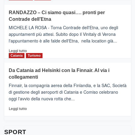
classifica
SEASONS
più
siciliana
PRESENTA
su
RANDAZZO – Ci siamo quasi…. pronti per
IL
VIAGRANDE
Contrade dell’Etna
NUOVO
(Ct)
SUMMER
–
MICHELE LA ROSA - Torna Contrade dell'Etna, uno degli
BOOK
Benanti
appuntamenti più attesi. Subito dopo il Vinitaly di Verona
CLUB
presenta
l'appuntamento è alle falde dell'Etna, nella location già...
“Vino
&
Leggi
Leggi tutto
Cultura
di
Catania
Turismo
2026”.
più
Le
su
Da Catania ad Helsinki con la Finnair. Al via i
tappe
RANDAZZO
collegamenti
dell’enoturismo
–
sull’Etna
Ci
Finnair, la compagnia aerea della Finlandia, e la SAC, Società
siamo
di gestione degli aeroporti di Catania e Comiso celebrano
quasi….
oggi l'avvio della nuova rotta che...
pronti
per
Leggi
Leggi tutto
Contrade
di
dell’Etna
più
su
Da
SPORT