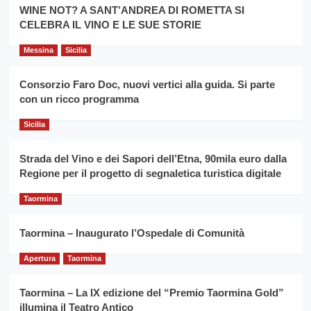
la
WINE NOT? A SANT’ANDREA DI ROMETTA SI
per
filiera
CELEBRA IL VINO E LE SUE STORIE
il
del
secondo
grano
anno
Messina
Sicilia
duro
consecutivo
siciliano
vince
Consorzio Faro Doc, nuovi vertici alla guida. Si parte
Franco
con un ricco programma
Caruso
Sicilia
Strada del Vino e dei Sapori dell’Etna, 90mila euro dalla
Regione per il progetto di segnaletica turistica digitale
Taormina
Taormina – Inaugurato l’Ospedale di Comunità
Apertura
Taormina
Taormina – La IX edizione del “Premio Taormina Gold”
illumina il Teatro Antico