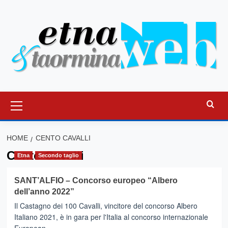
Vai
al
contenuto
Menu
principale
HOME
CENTO CAVALLI
Cento Cavalli
Etna
Secondo taglio
SANT’ALFIO – Concorso europeo “Albero
dell’anno 2022”
Il Castagno dei 100 Cavalli, vincitore del concorso Albero
Italiano 2021, è in gara per l'Italia al concorso internazionale