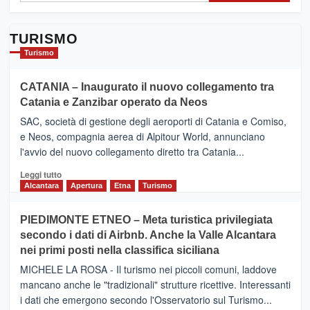
TURISMO
Turismo
CATANIA – Inaugurato il nuovo collegamento tra
Catania e Zanzibar operato da Neos
SAC, società di gestione degli aeroporti di Catania e Comiso,
e Neos, compagnia aerea di Alpitour World, annunciano
l'avvio del nuovo collegamento diretto tra Catania...
Leggi
Leggi tutto
di
Alcantara
Apertura
Etna
Turismo
più
su
PIEDIMONTE ETNEO – Meta turistica privilegiata
CATANIA
secondo i dati di Airbnb. Anche la Valle Alcantara
–
nei primi posti nella classifica siciliana
Inaugurato
il
MICHELE LA ROSA - Il turismo nei piccoli comuni, laddove
nuovo
mancano anche le "tradizionali" strutture ricettive. Interessanti
collegamento
i dati che emergono secondo l'Osservatorio sul Turismo...
tra