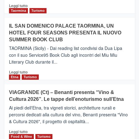
Catania
Leggi
Leggi tutto
e
di
Taormina
Turismo
Zanzibar
più
operato
su
IL SAN DOMENICO PALACE TAORMINA, UN
da
PIEDIMONTE
Neos
HOTEL FOUR SEASONS PRESENTA IL NUOVO
ETNEO
SUMMER BOOK CLUB
–
Meta
TAORMINA (Sicily) - Dai reading list condivisi da Dua Lipa
turistica
con il suo Service95 Book Club agli incontri del Miu Miu
privilegiata
Literary Club durante il...
secondo
i
Leggi
Leggi tutto
dati
di
Etna
Turismo
di
più
Airbnb.
su
VIAGRANDE (Ct) – Benanti presenta “Vino &
Anche
IL
la
Cultura 2026”. Le tappe dell’enoturismo sull’Etna
SAN
Valle
DOMENICO
Ai piedi dell'Etna, tra vigneti storici, architetture rurali e
Alcantara
PALACE
percorsi dedicati alla cultura del vino, Benanti presenta "Vino
nei
TAORMINA,
& Cultura 2026", il progetto di ospitalità...
primi
UN
posti
HOTEL
Leggi
Leggi tutto
nella
FOUR
di
Food & Wine
Turismo