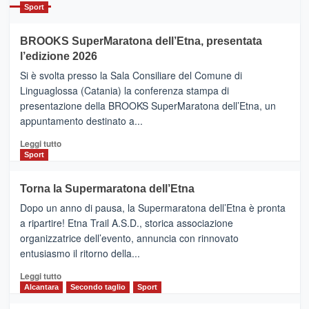
Catania
Sport
ad
Helsinki
BROOKS SuperMaratona dell’Etna, presentata
con
la
l’edizione 2026
Finnair.
Si è svolta presso la Sala Consiliare del Comune di
Al
Linguaglossa (Catania) la conferenza stampa di
via
presentazione della BROOKS SuperMaratona dell’Etna, un
i
appuntamento destinato a...
collegamenti
Leggi
Leggi tutto
di
Sport
più
su
Torna la Supermaratona dell’Etna
BROOKS
Dopo un anno di pausa, la Supermaratona dell’Etna è pronta
SuperMaratona
dell’Etna,
a ripartire! Etna Trail A.S.D., storica associazione
presentata
organizzatrice dell’evento, annuncia con rinnovato
l’edizione
entusiasmo il ritorno della...
2026
Leggi
Leggi tutto
di
Alcantara
Secondo taglio
Sport
più