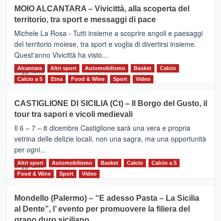
su
MOIO ALCANTARA – Vivicittà, alla scoperta del
Torna
territorio, tra sport e messaggi di pace
la
Supermaratona
Michele La Rosa - Tutti insieme a scoprire angoli e paesaggi
dell’Etna
del territorio moiese, tra sport e voglia di divertirsi insieme.
Quest'anno Vivicittà ha visto...
Alcantara
Leggi
Altri sport
Automobilismo
Basket
Calcio
Leggi tutto
di
Calcio a 5
Etna
Food & Wine
Sport
Video
più
su
CASTIGLIONE DI SICILIA (Ct) – Il Borgo del Gusto, il
MOIO
tour tra sapori e vicoli medievali
ALCANTARA
–
Il 6 – 7 – 8 dicembre Castiglione sarà una vera e propria
Vivicittà,
vetrina delle delizie locali, non una sagra, ma una opportunità
alla
per ogni...
scoperta
del
Altri sport
Leggi
Automobilismo
Basket
Calcio
Calcio a 5
Leggi tutto
territorio,
di
Food & Wine
Sport
Video
tra
più
sport
su
Mondello (Palermo) – “E adesso Pasta – La Sicilia
e
CASTIGLIONE
al Dente”, l’ evento per promuovere la filiera del
messaggi
DI
di
grano duro siciliano
SICILIA