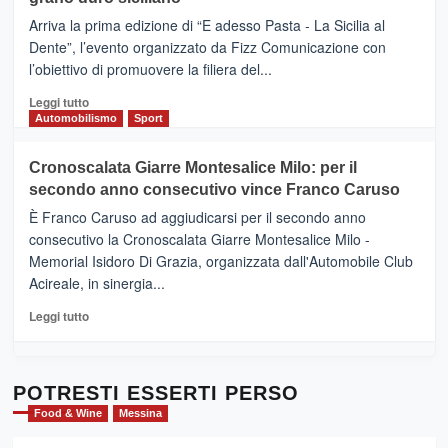
pace
(Ct)
Arriva la prima edizione di “E adesso Pasta - La Sicilia al
–
Dente”, l’evento organizzato da Fizz Comunicazione con
Il
l’obiettivo di promuovere la filiera del...
Borgo
del
Leggi
Leggi tutto
Gusto,
di
Automobilismo
Sport
il
più
tour
su
Cronoscalata Giarre Montesalice Milo: per il
tra
Mondello
sapori
secondo anno consecutivo vince Franco Caruso
(Palermo)
e
–
È Franco Caruso ad aggiudicarsi per il secondo anno
vicoli
“E
consecutivo la Cronoscalata Giarre Montesalice Milo -
medievali
adesso
Memorial Isidoro Di Grazia, organizzata dall'Automobile Club
Pasta
Acireale, in sinergia...
–
La
Leggi
Leggi tutto
Sicilia
di
al
più
Dente”,
su
l’
Cronoscalata
POTRESTI ESSERTI PERSO
evento
Giarre
Food & Wine
Messina
per
Montesalice
promuovere
Milo: