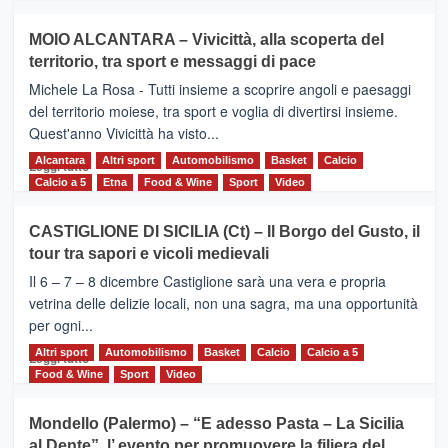
più
su
MOIO ALCANTARA – Vivicittà, alla scoperta del
Torna
territorio, tra sport e messaggi di pace
la
Supermaratona
Michele La Rosa - Tutti insieme a scoprire angoli e paesaggi
dell’Etna
del territorio moiese, tra sport e voglia di divertirsi insieme.
Quest'anno Vivicittà ha visto...
Alcantara
Leggi
Altri sport
Automobilismo
Basket
Calcio
Leggi tutto
di
Calcio a 5
Etna
Food & Wine
Sport
Video
più
su
CASTIGLIONE DI SICILIA (Ct) – Il Borgo del Gusto, il
MOIO
tour tra sapori e vicoli medievali
ALCANTARA
–
Il 6 – 7 – 8 dicembre Castiglione sarà una vera e propria
Vivicittà,
vetrina delle delizie locali, non una sagra, ma una opportunità
alla
per ogni...
scoperta
del
Altri sport
Leggi
Automobilismo
Basket
Calcio
Calcio a 5
Leggi tutto
territorio,
di
Food & Wine
Sport
Video
tra
più
sport
su
Mondello (Palermo) – “E adesso Pasta – La Sicilia
e
CASTIGLIONE
al Dente”, l’ evento per promuovere la filiera del
messaggi