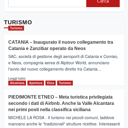
Cerca
TURISMO
Turismo
CATANIA – Inaugurato il nuovo collegamento tra
Catania e Zanzibar operato da Neos
SAC, società di gestione degli aeroporti di Catania e Comiso,
e Neos, compagnia aerea di Alpitour World, annunciano
l'avvio del nuovo collegamento diretto tra Catania...
Leggi
Leggi tutto
di
Alcantara
Apertura
Etna
Turismo
più
su
PIEDIMONTE ETNEO – Meta turistica privilegiata
CATANIA
secondo i dati di Airbnb. Anche la Valle Alcantara
–
nei primi posti nella classifica siciliana
Inaugurato
il
MICHELE LA ROSA - Il turismo nei piccoli comuni, laddove
nuovo
mancano anche le "tradizionali" strutture ricettive. Interessanti
collegamento