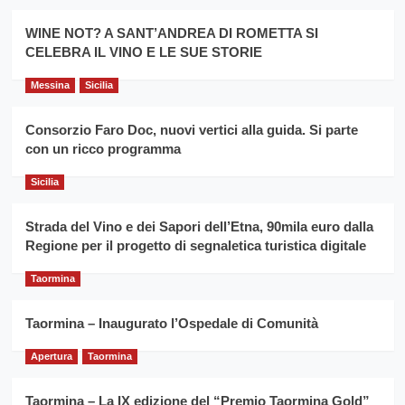
Montesalice
promuovere
Milo:
la
WINE NOT? A SANT’ANDREA DI ROMETTA SI
per
filiera
CELEBRA IL VINO E LE SUE STORIE
il
del
secondo
grano
anno
Messina
Sicilia
duro
consecutivo
siciliano
vince
Consorzio Faro Doc, nuovi vertici alla guida. Si parte
Franco
con un ricco programma
Caruso
Sicilia
Strada del Vino e dei Sapori dell’Etna, 90mila euro dalla
Regione per il progetto di segnaletica turistica digitale
Taormina
Taormina – Inaugurato l’Ospedale di Comunità
Apertura
Taormina
Taormina – La IX edizione del “Premio Taormina Gold”