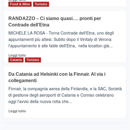
nella
FOUR
di
Food & Wine
Turismo
classifica
SEASONS
più
siciliana
PRESENTA
su
RANDAZZO – Ci siamo quasi…. pronti per
IL
VIAGRANDE
Contrade dell’Etna
NUOVO
(Ct)
SUMMER
–
MICHELE LA ROSA - Torna Contrade dell'Etna, uno degli
BOOK
Benanti
appuntamenti più attesi. Subito dopo il Vinitaly di Verona
CLUB
presenta
l'appuntamento è alle falde dell'Etna, nella location già...
“Vino
&
Leggi
Leggi tutto
Cultura
di
Catania
Turismo
2026”.
più
Le
su
Da Catania ad Helsinki con la Finnair. Al via i
tappe
RANDAZZO
collegamenti
dell’enoturismo
–
sull’Etna
Ci
Finnair, la compagnia aerea della Finlandia, e la SAC, Società
siamo
di gestione degli aeroporti di Catania e Comiso celebrano
quasi….
oggi l'avvio della nuova rotta che...
pronti
per
Leggi
Leggi tutto
Contrade
di
dell’Etna
più
su