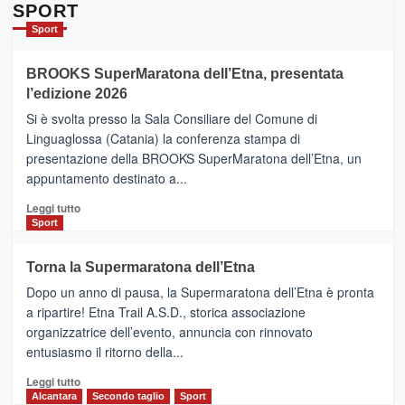
Da
SPORT
Catania
Sport
ad
Helsinki
BROOKS SuperMaratona dell’Etna, presentata
con
la
l’edizione 2026
Finnair.
Si è svolta presso la Sala Consiliare del Comune di
Al
Linguaglossa (Catania) la conferenza stampa di
via
presentazione della BROOKS SuperMaratona dell’Etna, un
i
appuntamento destinato a...
collegamenti
Leggi
Leggi tutto
di
Sport
più
su
Torna la Supermaratona dell’Etna
BROOKS
Dopo un anno di pausa, la Supermaratona dell’Etna è pronta
SuperMaratona
dell’Etna,
a ripartire! Etna Trail A.S.D., storica associazione
presentata
organizzatrice dell’evento, annuncia con rinnovato
l’edizione
entusiasmo il ritorno della...
2026
Leggi
Leggi tutto
di
Alcantara
Secondo taglio
Sport