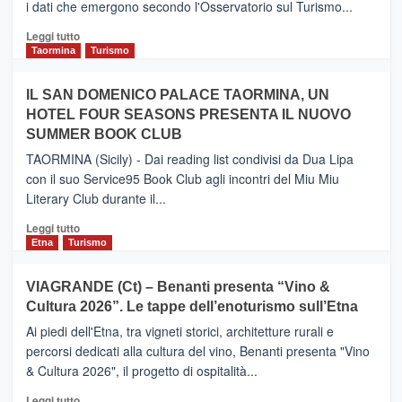
i dati che emergono secondo l'Osservatorio sul Turismo...
tra
Catania
Leggi
Leggi tutto
e
di
Taormina
Turismo
Zanzibar
più
operato
su
IL SAN DOMENICO PALACE TAORMINA, UN
da
PIEDIMONTE
Neos
HOTEL FOUR SEASONS PRESENTA IL NUOVO
ETNEO
SUMMER BOOK CLUB
–
Meta
TAORMINA (Sicily) - Dai reading list condivisi da Dua Lipa
turistica
con il suo Service95 Book Club agli incontri del Miu Miu
privilegiata
Literary Club durante il...
secondo
i
Leggi
Leggi tutto
dati
di
Etna
Turismo
di
più
Airbnb.
su
VIAGRANDE (Ct) – Benanti presenta “Vino &
Anche
IL
la
Cultura 2026”. Le tappe dell’enoturismo sull’Etna
SAN
Valle
DOMENICO
Ai piedi dell'Etna, tra vigneti storici, architetture rurali e
Alcantara
PALACE
percorsi dedicati alla cultura del vino, Benanti presenta "Vino
nei
TAORMINA,
& Cultura 2026", il progetto di ospitalità...
primi
UN
posti
HOTEL
Leggi
Leggi tutto