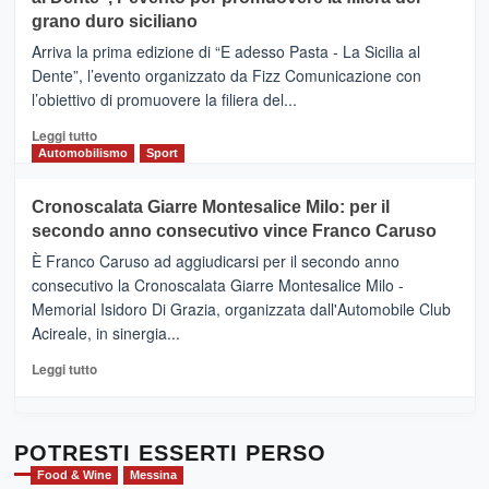
DI
di
grano duro siciliano
SICILIA
pace
(Ct)
Arriva la prima edizione di “E adesso Pasta - La Sicilia al
–
Dente”, l’evento organizzato da Fizz Comunicazione con
Il
l’obiettivo di promuovere la filiera del...
Borgo
del
Leggi
Leggi tutto
Gusto,
di
Automobilismo
Sport
il
più
tour
su
Cronoscalata Giarre Montesalice Milo: per il
tra
Mondello
sapori
secondo anno consecutivo vince Franco Caruso
(Palermo)
e
–
È Franco Caruso ad aggiudicarsi per il secondo anno
vicoli
“E
consecutivo la Cronoscalata Giarre Montesalice Milo -
medievali
adesso
Memorial Isidoro Di Grazia, organizzata dall'Automobile Club
Pasta
Acireale, in sinergia...
–
La
Leggi
Leggi tutto
Sicilia
di
al
più
Dente”,
su
l’
Cronoscalata
POTRESTI ESSERTI PERSO
evento
Giarre
Food & Wine
Messina
per