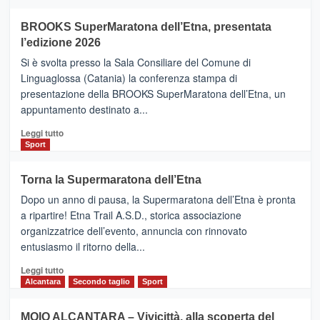
ad
Helsinki
BROOKS SuperMaratona dell’Etna, presentata
con
la
l’edizione 2026
Finnair.
Si è svolta presso la Sala Consiliare del Comune di
Al
Linguaglossa (Catania) la conferenza stampa di
via
presentazione della BROOKS SuperMaratona dell’Etna, un
i
appuntamento destinato a...
collegamenti
Leggi
Leggi tutto
di
Sport
più
su
Torna la Supermaratona dell’Etna
BROOKS
Dopo un anno di pausa, la Supermaratona dell’Etna è pronta
SuperMaratona
dell’Etna,
a ripartire! Etna Trail A.S.D., storica associazione
presentata
organizzatrice dell’evento, annuncia con rinnovato
l’edizione
entusiasmo il ritorno della...
2026
Leggi
Leggi tutto
di
Alcantara
Secondo taglio
Sport
più
su
MOIO ALCANTARA – Vivicittà, alla scoperta del