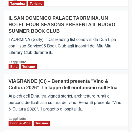
e
di
Taormina
Turismo
Zanzibar
più
operato
su
IL SAN DOMENICO PALACE TAORMINA, UN
da
PIEDIMONTE
Neos
HOTEL FOUR SEASONS PRESENTA IL NUOVO
ETNEO
SUMMER BOOK CLUB
–
Meta
TAORMINA (Sicily) - Dai reading list condivisi da Dua Lipa
turistica
con il suo Service95 Book Club agli incontri del Miu Miu
privilegiata
Literary Club durante il...
secondo
i
Leggi
Leggi tutto
dati
di
Etna
Turismo
di
più
Airbnb.
su
VIAGRANDE (Ct) – Benanti presenta “Vino &
Anche
IL
la
Cultura 2026”. Le tappe dell’enoturismo sull’Etna
SAN
Valle
DOMENICO
Ai piedi dell'Etna, tra vigneti storici, architetture rurali e
Alcantara
PALACE
percorsi dedicati alla cultura del vino, Benanti presenta "Vino
nei
TAORMINA,
& Cultura 2026", il progetto di ospitalità...
primi
UN
posti
HOTEL
Leggi
Leggi tutto
nella
FOUR
di
Food & Wine
Turismo
classifica
SEASONS
più