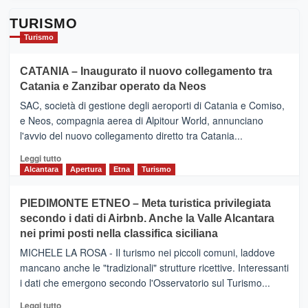
TURISMO
Turismo
CATANIA – Inaugurato il nuovo collegamento tra
Catania e Zanzibar operato da Neos
SAC, società di gestione degli aeroporti di Catania e Comiso,
e Neos, compagnia aerea di Alpitour World, annunciano
l'avvio del nuovo collegamento diretto tra Catania...
Leggi
Leggi tutto
di
Alcantara
Apertura
Etna
Turismo
più
su
PIEDIMONTE ETNEO – Meta turistica privilegiata
CATANIA
secondo i dati di Airbnb. Anche la Valle Alcantara
–
nei primi posti nella classifica siciliana
Inaugurato
il
MICHELE LA ROSA - Il turismo nei piccoli comuni, laddove
nuovo
mancano anche le "tradizionali" strutture ricettive. Interessanti
collegamento
i dati che emergono secondo l'Osservatorio sul Turismo...
tra
Catania
Leggi
Leggi tutto