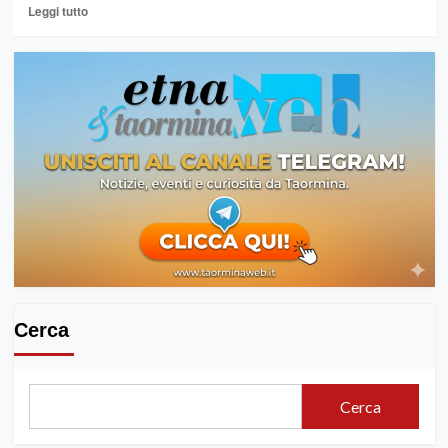
Leggi
Leggi tutto
di
più
su
AL
VIA
LE
SAGRE
DELLA
“COORTE
DEL
BENEESSERE
–
VAL
DEMONE”
Cerca
Cerca