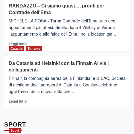
siciliana
PRESENTA
su
RANDAZZO – Ci siamo quasi…. pronti per
IL
VIAGRANDE
Contrade dell’Etna
NUOVO
(Ct)
SUMMER
–
MICHELE LA ROSA - Torna Contrade dell'Etna, uno degli
BOOK
Benanti
appuntamenti più attesi. Subito dopo il Vinitaly di Verona
CLUB
presenta
l'appuntamento è alle falde dell'Etna, nella location già...
“Vino
&
Leggi
Leggi tutto
Cultura
di
Catania
Turismo
2026”.
più
Le
su
Da Catania ad Helsinki con la Finnair. Al via i
tappe
RANDAZZO
collegamenti
dell’enoturismo
–
sull’Etna
Ci
Finnair, la compagnia aerea della Finlandia, e la SAC, Società
siamo
di gestione degli aeroporti di Catania e Comiso celebrano
quasi….
oggi l'avvio della nuova rotta che...
pronti
per
Leggi
Leggi tutto
Contrade
di
dell’Etna
più
su
Da
SPORT
Catania
Sport