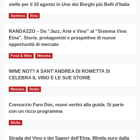
filiera
stelle per il 10 agosto in Uno dei Borghi più Belli d’Italia
il
del
secondo
grano
anno
Apertura
Etna
duro
consecutivo
siciliano
vince
RANDAZZO – Da “Jazz, Arte e Vino” al “Sistema Vino
Franco
Etna”. Storie, protagonisti e prospettive di nuove
Caruso
opportunità di mercato
Food & Wine
Messina
WINE NOT? A SANT’ANDREA DI ROMETTA SI
CELEBRA IL VINO E LE SUE STORIE
Messina
Sicilia
Consorzio Faro Doc, nuovi vertici alla guida. Si parte
con un ricco programma
Sicilia
Strada del Vino e dei Sapori dell’Etna, 90mila euro dalla