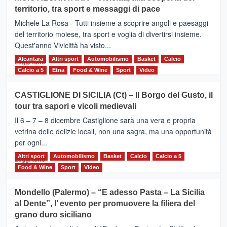
Torna
territorio, tra sport e messaggi di pace
la
Supermaratona
Michele La Rosa - Tutti insieme a scoprire angoli e paesaggi
dell’Etna
del territorio moiese, tra sport e voglia di divertirsi insieme.
Quest'anno Vivicittà ha visto...
Alcantara
Leggi
Altri sport
Automobilismo
Basket
Calcio
Leggi tutto
di
Calcio a 5
Etna
Food & Wine
Sport
Video
più
su
CASTIGLIONE DI SICILIA (Ct) – Il Borgo del Gusto, il
MOIO
tour tra sapori e vicoli medievali
ALCANTARA
–
Il 6 – 7 – 8 dicembre Castiglione sarà una vera e propria
Vivicittà,
vetrina delle delizie locali, non una sagra, ma una opportunità
alla
per ogni...
scoperta
del
Altri sport
Leggi
Automobilismo
Basket
Calcio
Calcio a 5
Leggi tutto
territorio,
di
Food & Wine
Sport
Video
tra
più
sport
su
Mondello (Palermo) – “E adesso Pasta – La Sicilia
e
CASTIGLIONE
al Dente”, l’ evento per promuovere la filiera del
messaggi
DI
di
grano duro siciliano
SICILIA
pace
(Ct)