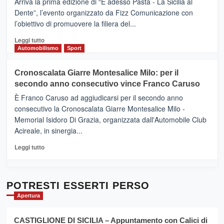
Arriva la prima edizione di “E adesso Pasta - La Sicilia al
–
Dente”, l’evento organizzato da Fizz Comunicazione con
Il
l’obiettivo di promuovere la filiera del...
Borgo
del
Leggi
Leggi tutto
Gusto,
di
Automobilismo
Sport
il
più
tour
su
Cronoscalata Giarre Montesalice Milo: per il
tra
Mondello
sapori
secondo anno consecutivo vince Franco Caruso
(Palermo)
e
–
È Franco Caruso ad aggiudicarsi per il secondo anno
vicoli
“E
consecutivo la Cronoscalata Giarre Montesalice Milo -
medievali
adesso
Memorial Isidoro Di Grazia, organizzata dall'Automobile Club
Pasta
Acireale, in sinergia...
–
La
Leggi
Leggi tutto
Sicilia
di
al
più
Dente”,
su
l’
Cronoscalata
POTRESTI ESSERTI PERSO
evento
Giarre
Apertura
per
Montesalice
promuovere
Milo:
la
CASTIGLIONE DI SICILIA – Appuntamento con Calici di
per