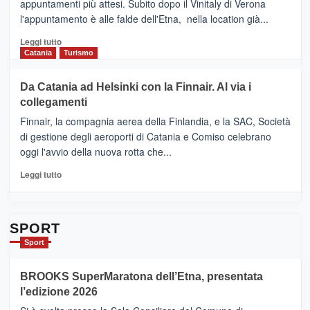
appuntamenti più attesi. Subito dopo il Vinitaly di Verona
CLUB
presenta
l'appuntamento è alle falde dell'Etna, nella location già...
“Vino
&
Leggi
Leggi tutto
Cultura
di
Catania
Turismo
2026”.
più
Le
su
Da Catania ad Helsinki con la Finnair. Al via i
tappe
RANDAZZO
collegamenti
dell’enoturismo
–
sull’Etna
Ci
Finnair, la compagnia aerea della Finlandia, e la SAC, Società
siamo
di gestione degli aeroporti di Catania e Comiso celebrano
quasi….
oggi l'avvio della nuova rotta che...
pronti
per
Leggi
Leggi tutto
Contrade
di
dell’Etna
più
su
Da
SPORT
Catania
Sport
ad
Helsinki
BROOKS SuperMaratona dell’Etna, presentata
con
la
l’edizione 2026
Finnair.