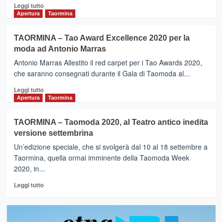
Leggi
Leggi tutto
di
Apertura
Taormina
più
su
TAORMINA – Tao Award Excellence 2020 per la
TAOMODA
moda ad Antonio Marras
2025,
calato
Antonio Marras Allestito il red carpet per i Tao Awards 2020,
il
che saranno consegnati durante il Gala di Taomoda al...
sipario
Leggi
si
Leggi tutto
di
guarda
Apertura
Taormina
più
già
su
alla
TAORMINA – Taomoda 2020, al Teatro antico inedita
TAORMINA
prossima
versione settembrina
–
edizione
Tao
Un’edizione speciale, che si svolgerà dal 10 al 18 settembre a
Award
Taormina, quella ormai imminente della Taomoda Week
Excellence
2020, in...
2020
per
Leggi
Leggi tutto
la
di
moda
più
ad
su
Antonio
TAORMINA