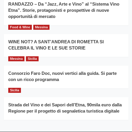
vince
RANDAZZO – Da “Jazz, Arte e Vino” al “Sistema Vino
Franco
Etna”. Storie, protagonisti e prospettive di nuove
Caruso
opportunità di mercato
Food & Wine
Messina
WINE NOT? A SANT’ANDREA DI ROMETTA SI
CELEBRA IL VINO E LE SUE STORIE
Messina
Sicilia
Consorzio Faro Doc, nuovi vertici alla guida. Si parte
con un ricco programma
Sicilia
Strada del Vino e dei Sapori dell’Etna, 90mila euro dalla
Regione per il progetto di segnaletica turistica digitale