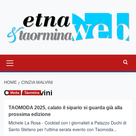
Vai
al
contenuto
Menu
principale
HOME
CINZIA MALVINI
Cinzia Malvini
Moda
Taormina
TAOMODA 2025, calato il sipario si guarda già alla
prossima edizione
Michele La Rosa - Cocktail con i giornalisti a Palazzo Duchi di
Santo Stefano per l'ultima serata evento con Taomoda...