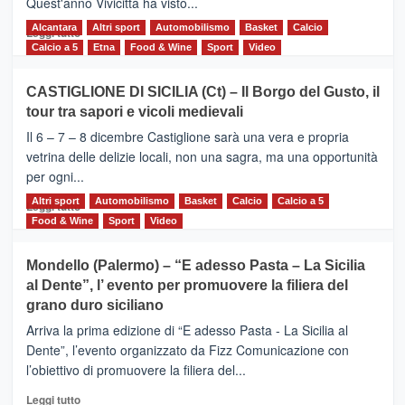
Quest'anno Vivicittà ha visto...
Alcantara
Leggi
Altri sport
Automobilismo
Basket
Calcio
Leggi tutto
di
Calcio a 5
Etna
Food & Wine
Sport
Video
più
su
CASTIGLIONE DI SICILIA (Ct) – Il Borgo del Gusto, il
MOIO
tour tra sapori e vicoli medievali
ALCANTARA
–
Il 6 – 7 – 8 dicembre Castiglione sarà una vera e propria
Vivicittà,
vetrina delle delizie locali, non una sagra, ma una opportunità
alla
per ogni...
scoperta
del
Altri sport
Leggi
Automobilismo
Basket
Calcio
Calcio a 5
Leggi tutto
territorio,
di
Food & Wine
Sport
Video
tra
più
sport
su
Mondello (Palermo) – “E adesso Pasta – La Sicilia
e
CASTIGLIONE
al Dente”, l’ evento per promuovere la filiera del
messaggi
DI
di
grano duro siciliano
SICILIA
pace
(Ct)
Arriva la prima edizione di “E adesso Pasta - La Sicilia al
–
Dente”, l’evento organizzato da Fizz Comunicazione con
Il
l’obiettivo di promuovere la filiera del...
Borgo
del
Leggi
Leggi tutto