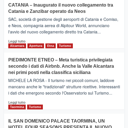
CATANIA – Inaugurato il nuovo collegamento tra
Catania e Zanzibar operato da Neos
SAC, società di gestione degli aeroporti di Catania e Comiso,
e Neos, compagnia aerea di Alpitour World, annunciano
l'avvio del nuovo collegamento diretto tra Catania...
Leggi
Leggi tutto
di
Alcantara
Apertura
Etna
Turismo
più
su
PIEDIMONTE ETNEO – Meta turistica privilegiata
CATANIA
secondo i dati di Airbnb. Anche la Valle Alcantara
–
nei primi posti nella classifica siciliana
Inaugurato
il
MICHELE LA ROSA - Il turismo nei piccoli comuni, laddove
nuovo
mancano anche le "tradizionali" strutture ricettive. Interessanti
collegamento
i dati che emergono secondo l'Osservatorio sul Turismo...
tra
Catania
Leggi
Leggi tutto
e
di
Taormina
Turismo
Zanzibar
più
operato
su
IL SAN DOMENICO PALACE TAORMINA, UN
da
PIEDIMONTE
Neos
HOTEL FOUR SEASONS PRESENTA IL NUOVO