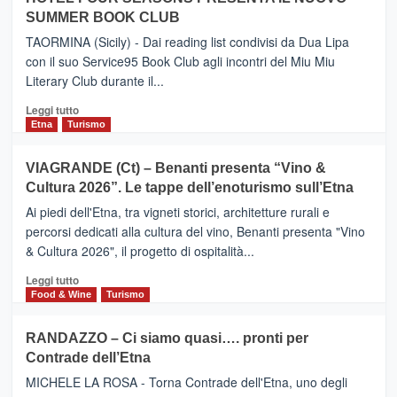
ETNEO
SUMMER BOOK CLUB
–
Meta
TAORMINA (Sicily) - Dai reading list condivisi da Dua Lipa
turistica
con il suo Service95 Book Club agli incontri del Miu Miu
privilegiata
Literary Club durante il...
secondo
i
Leggi
Leggi tutto
dati
di
Etna
Turismo
di
più
Airbnb.
su
VIAGRANDE (Ct) – Benanti presenta “Vino &
Anche
IL
la
Cultura 2026”. Le tappe dell’enoturismo sull’Etna
SAN
Valle
DOMENICO
Ai piedi dell'Etna, tra vigneti storici, architetture rurali e
Alcantara
PALACE
percorsi dedicati alla cultura del vino, Benanti presenta "Vino
nei
TAORMINA,
& Cultura 2026", il progetto di ospitalità...
primi
UN
posti
HOTEL
Leggi
Leggi tutto
nella
FOUR
di
Food & Wine
Turismo
classifica
SEASONS
più
siciliana
PRESENTA
su
RANDAZZO – Ci siamo quasi…. pronti per
IL
VIAGRANDE
Contrade dell’Etna
NUOVO
(Ct)
SUMMER
–
MICHELE LA ROSA - Torna Contrade dell'Etna, uno degli
BOOK
Benanti