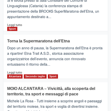
Si è svolta presso la Sala Consiliare del Comune di
Al
Linguaglossa (Catania) la conferenza stampa di
via
presentazione della BROOKS SuperMaratona dell’Etna, un
i
appuntamento destinato a...
collegamenti
Leggi
Leggi tutto
di
Sport
più
su
Torna la Supermaratona dell’Etna
BROOKS
Dopo un anno di pausa, la Supermaratona dell’Etna è pronta
SuperMaratona
dell’Etna,
a ripartire! Etna Trail A.S.D., storica associazione
presentata
organizzatrice dell’evento, annuncia con rinnovato
l’edizione
entusiasmo il ritorno della...
2026
Leggi
Leggi tutto
di
Alcantara
Secondo taglio
Sport
più
su
MOIO ALCANTARA – Vivicittà, alla scoperta del
Torna
territorio, tra sport e messaggi di pace
la
Supermaratona
Michele La Rosa - Tutti insieme a scoprire angoli e paesaggi
dell’Etna
del territorio moiese, tra sport e voglia di divertirsi insieme.