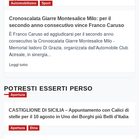
Gusto,
di
Automobilismo
Sport
il
più
tour
su
Cronoscalata Giarre Montesalice Milo: per il
tra
Mondello
sapori
secondo anno consecutivo vince Franco Caruso
(Palermo)
e
–
È Franco Caruso ad aggiudicarsi per il secondo anno
vicoli
“E
consecutivo la Cronoscalata Giarre Montesalice Milo -
medievali
adesso
Memorial Isidoro Di Grazia, organizzata dall'Automobile Club
Pasta
Acireale, in sinergia...
–
La
Leggi
Leggi tutto
Sicilia
di
al
più
Dente”,
su
l’
Cronoscalata
POTRESTI ESSERTI PERSO
evento
Giarre
Apertura
per
Montesalice
promuovere
Milo:
la
CASTIGLIONE DI SICILIA – Appuntamento con Calici di
per
filiera
stelle per il 10 agosto in Uno dei Borghi più Belli d’Italia
il
del
secondo
grano
anno
Apertura
Etna
duro
consecutivo
siciliano